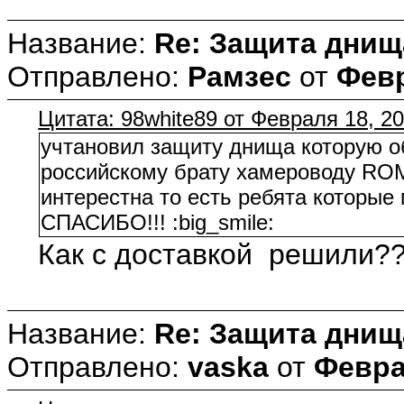
Название:
Re: Защита днищ
Отправлено:
Рамзес
от
Февр
Цитата: 98white89 от Февраля 18, 20
учтановил защиту днища которую об
российскому брату хамероводу 
интерестна то есть ребята котор
СПАСИБО!!! :big_smile:
Как с доставкой решили?
Название:
Re: Защита днищ
Отправлено:
vaska
от
Феврал