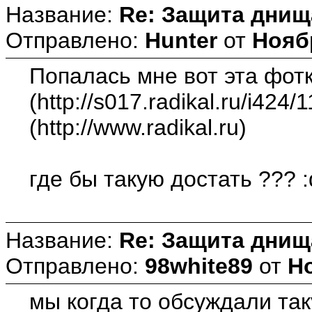
Название:
Re: Защита днищ
Отправлено:
Hunter
от
Ноябр
Попалась мне вот эта фот
(http://s017.radikal.ru/i424
(http://www.radikal.ru)
где бы такую достать ??? :
Название:
Re: Защита днищ
Отправлено:
98white89
от
Но
мы когда то обсуждали та