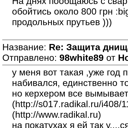
На днях пообщаюсь с сва
обойтись около 800 грн :b
продольных прутьев )))
Название:
Re: Защита днищ
Отправлено:
98white89
от
Но
у меня вот такая ,уже год
набивался, единственно тол
но керхером все вымываетс
(http://s017.radikal.ru/i408
(http://www.radikal.ru)
на покатухах я ей так у...