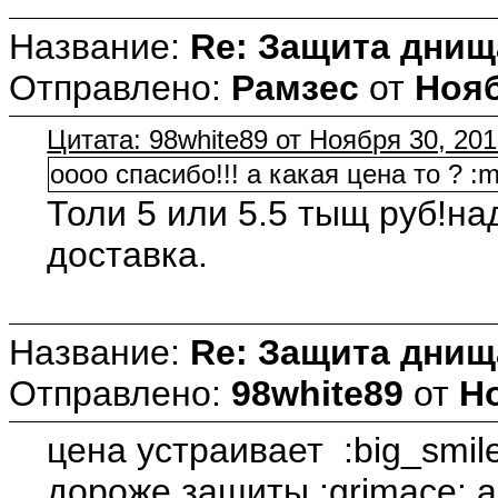
Название:
Re: Защита днищ
Отправлено:
Рамзес
от
Нояб
Цитата: 98white89 от Ноября 30, 201
оооо спасибо!!! а какая цена то ? :
Толи 5 или 5.5 тыщ руб!над
доставка.
Название:
Re: Защита днищ
Отправлено:
98white89
от
Но
цена устраивает :big_smil
дороже защиты :grimace: а