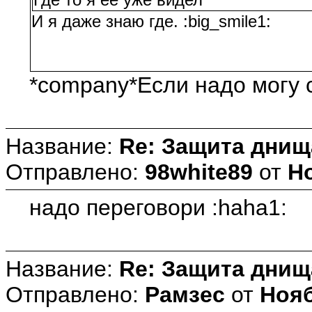
И я даже знаю где. :big_smile1:
*company*Если надо могу с
Название:
Re: Защита днищ
Отправлено:
98white89
от
Но
надо переговори :haha1:
Название:
Re: Защита днищ
Отправлено:
Рамзес
от
Нояб