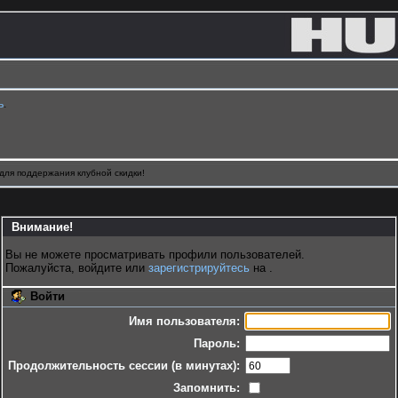
ь
.
для поддержания клубной скидки!
Внимание!
Вы не можете просматривать профили пользователей.
Пожалуйста, войдите или
зарегистрируйтесь
на .
Войти
Имя пользователя:
Пароль:
Продолжительность сессии (в минутах):
Запомнить: