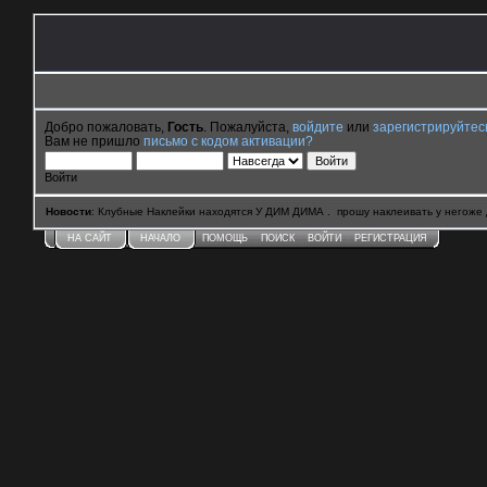
Добро пожаловать,
Гость
. Пожалуйста,
войдите
или
зарегистрируйтес
Вам не пришло
письмо с кодом активации?
Войти
Новости
: Клубные Наклейки находятся У ДИМ ДИМА . прошу наклеивать у негоже 
НА САЙТ
НАЧАЛО
ПОМОЩЬ
ПОИСК
ВОЙТИ
РЕГИСТРАЦИЯ