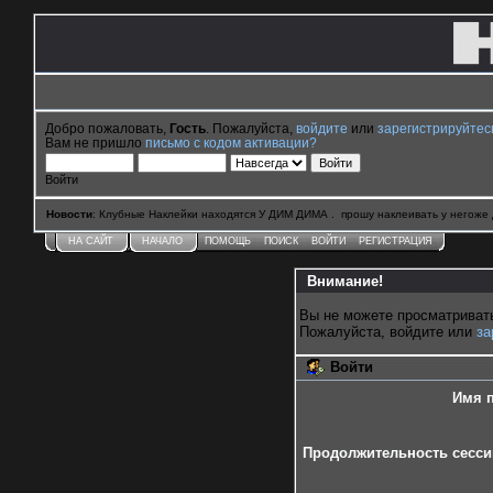
Добро пожаловать,
Гость
. Пожалуйста,
войдите
или
зарегистрируйтес
Вам не пришло
письмо с кодом активации?
Войти
Новости
: Клубные Наклейки находятся У ДИМ ДИМА . прошу наклеивать у негоже 
НА САЙТ
НАЧАЛО
ПОМОЩЬ
ПОИСК
ВОЙТИ
РЕГИСТРАЦИЯ
Внимание!
Вы не можете просматриват
Пожалуйста, войдите или
за
Войти
Имя п
Продолжительность сессии