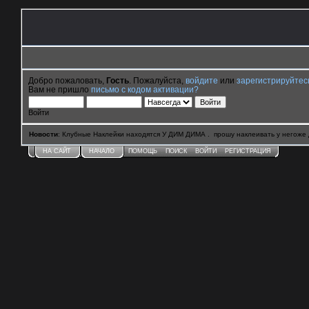
Добро пожаловать,
Гость
. Пожалуйста,
войдите
или
зарегистрируйтес
Вам не пришло
письмо с кодом активации?
Войти
Новости
: Клубные Наклейки находятся У ДИМ ДИМА . прошу наклеивать у негоже 
НА САЙТ
НАЧАЛО
ПОМОЩЬ
ПОИСК
ВОЙТИ
РЕГИСТРАЦИЯ