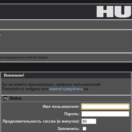
ь
.
для поддержания клубной скидки!
Внимание!
Вы не можете просматривать профили пользователей.
Пожалуйста, войдите или
зарегистрируйтесь
на .
Войти
Имя пользователя:
Пароль:
Продолжительность сессии (в минутах):
Запомнить: