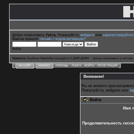
Добро пожаловать,
Гость
. Пожалуйста,
войдите
или
зарегистрируйтес
Вам не пришло
письмо с кодом активации?
Войти
Новости
: Клубные Наклейки находятся У ДИМ ДИМА . прошу наклеивать у негоже 
НА САЙТ
НАЧАЛО
ПОМОЩЬ
ПОИСК
ВОЙТИ
РЕГИСТРАЦИЯ
Внимание!
Вы не можете просматриват
Пожалуйста, войдите или
за
Войти
Имя п
Продолжительность сессии