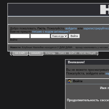
Добро пожаловать,
Гость
. Пожалуйста,
войдите
или
зарегистрируйтес
Вам не пришло
письмо с кодом активации?
Войти
Новости
: Клубные Наклейки находятся У ДИМ ДИМА . прошу наклеивать у негоже 
НА САЙТ
НАЧАЛО
ПОМОЩЬ
ПОИСК
ВОЙТИ
РЕГИСТРАЦИЯ
Внимание!
Вы не можете просматриват
Пожалуйста, войдите или
за
Войти
Имя п
Продолжительность сессии