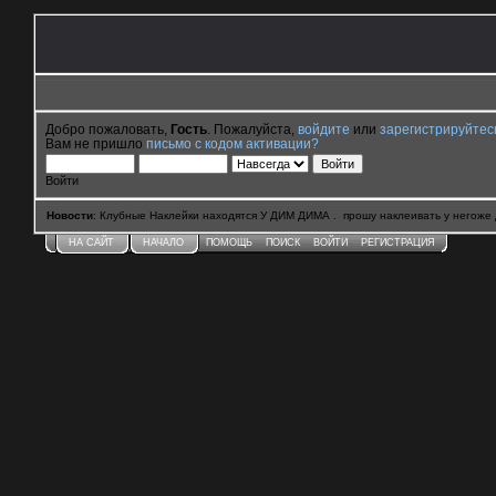
Добро пожаловать,
Гость
. Пожалуйста,
войдите
или
зарегистрируйтес
Вам не пришло
письмо с кодом активации?
Войти
Новости
: Клубные Наклейки находятся У ДИМ ДИМА . прошу наклеивать у негоже 
НА САЙТ
НАЧАЛО
ПОМОЩЬ
ПОИСК
ВОЙТИ
РЕГИСТРАЦИЯ