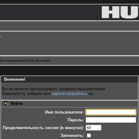
ь
.
для поддержания клубной скидки!
Внимание!
Вы не можете просматривать профили пользователей.
Пожалуйста, войдите или
зарегистрируйтесь
на .
Войти
Имя пользователя:
Пароль:
Продолжительность сессии (в минутах):
Запомнить: