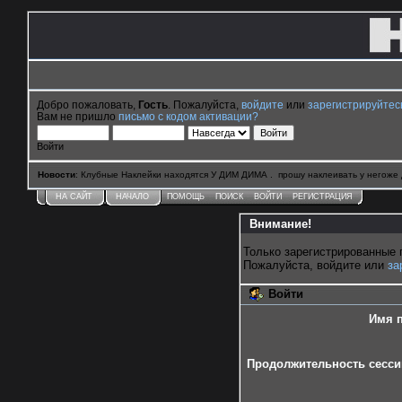
Добро пожаловать,
Гость
. Пожалуйста,
войдите
или
зарегистрируйтес
Вам не пришло
письмо с кодом активации?
Войти
Новости
: Клубные Наклейки находятся У ДИМ ДИМА . прошу наклеивать у негоже 
НА САЙТ
НАЧАЛО
ПОМОЩЬ
ПОИСК
ВОЙТИ
РЕГИСТРАЦИЯ
Внимание!
Только зарегистрированные 
Пожалуйста, войдите или
за
Войти
Имя п
Продолжительность сессии