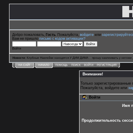
Добро пожаловать,
Гость
. Пожалуйста,
войдите
или
зарегистрируйтес
Вам не пришло
письмо с кодом активации?
Войти
Новости
: Клубные Наклейки находятся У ДИМ ДИМА . прошу наклеивать у негоже 
НА САЙТ
НАЧАЛО
ПОМОЩЬ
ПОИСК
ВОЙТИ
РЕГИСТРАЦИЯ
Внимание!
Только зарегистрированные 
Пожалуйста, войдите или
за
Войти
Имя п
Продолжительность сессии