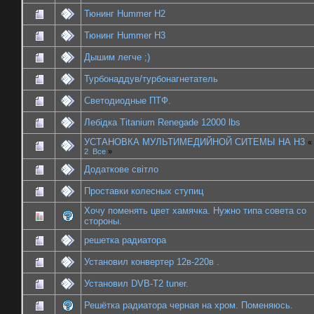
Тюнинг Hummer H2
Тюнинг Hummer H3
Дышим легче ;)
Турбонаддув/турбонагнетатель
Светодиодные ПТФ.
Лебідка Titanium Renegade 12000 lbs
УСТАНОВКА МУЛЬТИМЕДИЙНОЙ СИТЕМЫ НА H3
«
2
Все
»
Додаткове світло
Проставки колесных ступиц
Хочу поменять цвет хамячка. Нужно типа совета со
стороны.
решетка радиатора
Установил конвертер 12в-220в .
Установил DVB-T2 tuner.
Решётка радиатора черная на хром. Поменяюсь.