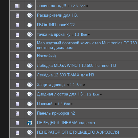
тюнинг за год!!!
«
1
2
3
Все
»
Расширители для Н3.
ГБО=ЧИП тюниХ ??
тачка на прокачку
«
1
2
Все
»
Маршрутный бортовой компьютер Multitronics TC 750
цветным дисплеем
Наклейки)
Лебёдка MEGA WINCH 13.500 Hummer H3
Лебёдка 12 500 T-MAX для Н3
Защита днища.
«
1
2
Все
»
Диодная люстра для Н3
«
1
2
Все
»
Пневмо!!
«
1
2
Все
»
Панель приборов h2
ПЕРЕДНЯЯ ПНЕВМАподвеска
ГЕНЕРАТОР ОГНЕТУШАЩЕГО АЭРОЗОЛЯ