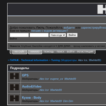
Добро пожаловать,
Гость
. Пожалуйста,
войдите
или
зарегистрируйтес
Вам не пришло
письмо с кодом активации?
Войти
Новости
: Клубные Наклейки находятся У ДИМ ДИМА . прошу наклеивать у негоже 
НА САЙТ
НАЧАЛО
ПОМОЩЬ
ПОИСК
ВОЙТИ
РЕГИСТРАЦИЯ
>
ГАРАЖ - Technical Information
>
Tuning
(Модераторы:
Alex Ice
,
98white89
)
Подразделы
GPS
Модераторы:
Alex Ice
,
eugene_za
,
98white89
Audio&Video
Модераторы:
Alex Ice
,
98white89
Кузов - Body
Модераторы:
Alex Ice
,
98white89
,
Dim-Dim