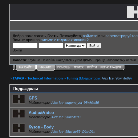
Добро пожаловать,
Гость
. Пожалуйста,
войдите
или
зарегистрируйтес
Вам не пришло
письмо с кодом активации?
Войти
Новости
: Клубные Наклейки находятся У ДИМ ДИМА . прошу наклеивать у негоже 
НА САЙТ
НАЧАЛО
ПОМОЩЬ
ПОИСК
ВОЙТИ
РЕГИСТРАЦИЯ
>
ГАРАЖ - Technical Information
>
Tuning
(Модераторы:
Alex Ice
,
98white89
)
Подразделы
GPS
Модераторы:
Alex Ice
,
eugene_za
,
98white89
Audio&Video
Модераторы:
Alex Ice
,
98white89
Кузов - Body
Модераторы:
Alex Ice
,
98white89
,
Dim-Dim