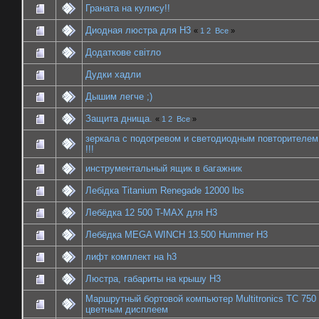
Граната на кулису!!
Диодная люстра для Н3
«
1
2
Все
»
Додаткове світло
Дудки хадли
Дышим легче ;)
Защита днища.
«
1
2
Все
»
зеркала с подогревом и светодиодным повторителем
!!!
инструментальный ящик в багажник
Лебідка Titanium Renegade 12000 lbs
Лебёдка 12 500 T-MAX для Н3
Лебёдка MEGA WINCH 13.500 Hummer H3
лифт комплект на h3
Люстра, габариты на крышу H3
Маршрутный бортовой компьютер Multitronics TC 750
цветным дисплеем