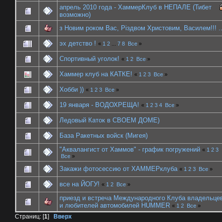
апрель 2010 года - ХаммерКлуб в НЕПАЛЕ (Тибет
возможно)
з Новим роком Вас, Різдвом Христовим, Василем!!! ..
эх детство !
«
1
2
...
7
8
Все
»
Спортивный уголок!
«
1
2
Все
»
Хаммер клуб на КАТКЕ!
«
1
2
3
Все
»
Хобби ))
«
1
2
3
Все
»
19 января - ВОДОХРЕЩА!
«
1
2
3
4
Все
»
Ледовый Каток в СВОЕМ ДОМЕ)
База Ракетных войск (Мигея)
"Аквалангист от Хаммов" - график погружений
«
1
2
3
Все
»
Закажи фотосессию от ХАММЕРклуба
«
1
2
3
Все
»
все на ЙОГУ!
«
1
2
Все
»
приезд и встреча Международного Клуба владельце
и любителей автомобилей HUMMER
«
1
2
Все
»
Страниц: [
1
]
Вверх