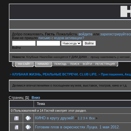
Добро пожаловать,
Гость
. Пожалуйста,
войдите
или
зарегистрируйтес
Вам не пришло
письмо с кодом активации?
Войти
Новости
: Клубные Наклейки находятся У ДИМ ДИМА . прошу наклеивать у негоже 
НА САЙТ
НАЧАЛО
ПОМОЩЬ
ПОИСК
ВОЙТИ
РЕГИСТРАЦИЯ
>
КЛУБНАЯ ЖИЗНЬ, РЕАЛЬНЫЕ ВСТРЕЧИ. CLUB LIFE.
>
Приглашения, Акции 
Делимся впечатлениями о посещении музеев, выставок, театров, кино и т.д.
Страниц: [
1
]
Вниз
Тема
0 Пользователей и 14 Гостей смотрят этот раздел.
КИНО в кругу друзей!
«
1
2
3
4
Все
»
Готовим плов в окресностях Луцка. 1 мая 2012.