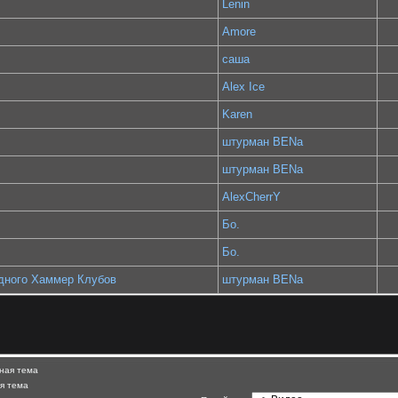
Lenin
Amore
саша
Alex Ice
Karen
штурман BENa
штурман BENa
AlexCherrY
Бо.
Бо.
одного Хаммер Клубов
штурман BENa
ная тема
я тема