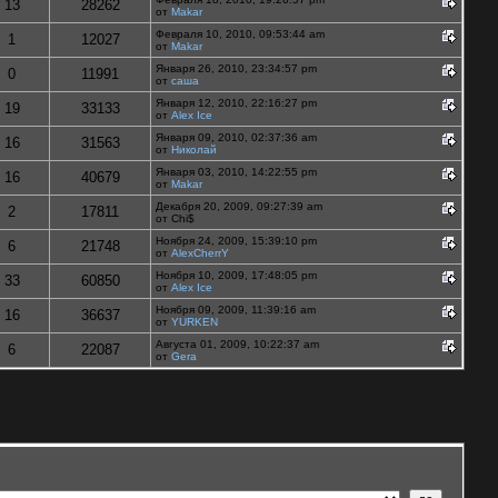
13
28262
от
Makar
Февраля 10, 2010, 09:53:44 am
1
12027
от
Makar
Января 26, 2010, 23:34:57 pm
0
11991
от
саша
Января 12, 2010, 22:16:27 pm
19
33133
от
Alex Ice
Января 09, 2010, 02:37:36 am
16
31563
от
Николай
Января 03, 2010, 14:22:55 pm
16
40679
от
Makar
Декабря 20, 2009, 09:27:39 am
2
17811
от Chi$
Ноября 24, 2009, 15:39:10 pm
6
21748
от
AlexCherrY
Ноября 10, 2009, 17:48:05 pm
33
60850
от
Alex Ice
Ноября 09, 2009, 11:39:16 am
16
36637
от
YURKEN
Августа 01, 2009, 10:22:37 am
6
22087
от
Gera