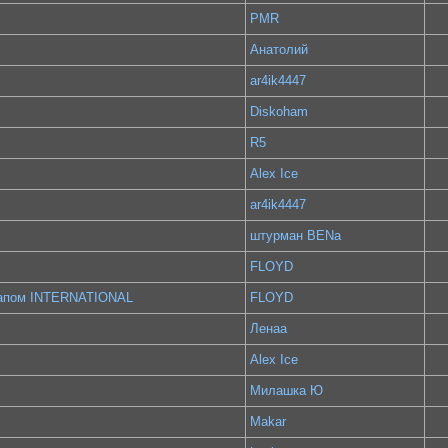
PMR
Анатолий
ar4ik4447
Diskoham
R5
Alex Ice
ar4ik4447
штурман BENa
FLOYD
капом INTERNATIONAL
FLOYD
Ленаа
Alex Ice
Милашка Ю
Makar