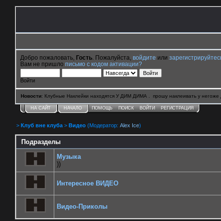
Добро пожаловать,
Гость
. Пожалуйста,
войдите
или
зарегистрируйтес
Вам не пришло
письмо с кодом активации?
Войти
Новости
: Клубные Наклейки находятся У ДИМ ДИМА . прошу наклеивать у негоже 
НА САЙТ
НАЧАЛО
ПОМОЩЬ
ПОИСК
ВОЙТИ
РЕГИСТРАЦИЯ
>
Клуб вне клуба
>
Видео
(Модератор:
Alex Ice
)
Подразделы
Музыка
))
Интересное ВИДЕО
Видео-Приколы