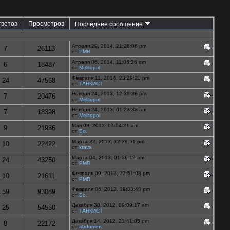
тветов
Просмотров
Последнее сообщение
Апреля 29, 2014, 21:28:06 pm
7
26113
от
PMR
Апреля 06, 2014, 11:06:36 am
6
18487
от
Melitopol
Февраля 11, 2014, 23:29:23 pm
24
47568
от
ТАНКИСТ
Ноября 24, 2013, 12:39:36 pm
7
20476
от
Melitopol
Ноября 24, 2013, 01:23:33 am
7
18398
от
Melitopol
Мая 09, 2013, 07:04:21 am
9
21936
от
Бо.
Марта 22, 2013, 12:29:51 pm
10
22422
от
krava
Марта 04, 2013, 01:36:12 am
24
43250
от
PMR
Февраля 09, 2013, 22:51:08 pm
10
21611
от
PMR
Февраля 06, 2013, 19:33:48 pm
59
93089
от
Бо.
Декабря 30, 2012, 09:09:17 am
25
54550
от
ТАНКИСТ
Декабря 14, 2012, 23:41:05 pm
8
22172
от
abdomen