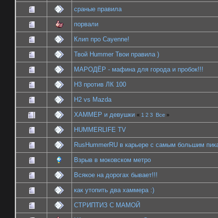
сраные правила
порвали
Клип про Cayenne!
Твой Hummer Твои правила )
МАРОДЁР - мафина для города и пробок!!!
Н3 против ЛК 100
H2 vs Mazda
ХАММЕР и девушки
«
1
2
3
Все
»
HUMMERLIFE TV
RusHummerRU в карьере с самым большим пи
Взрыв в моковском метро
Всякое на дорогах бывает!!!
как утопить два хаммера :)
СТРИПТИЗ С МАМОЙ