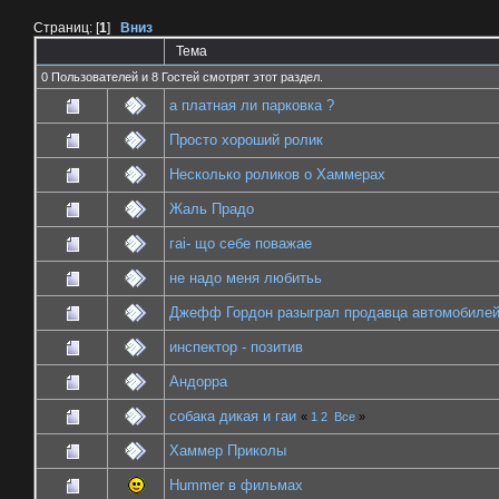
Страниц: [
1
]
Вниз
Тема
0 Пользователей и 8 Гостей смотрят этот раздел.
а платная ли парковка ?
Просто хороший ролик
Несколько роликов о Хаммерах
Жаль Прадо
гаі- що себе поважае
не надо меня любитьь
Джефф Гордон разыграл продавца автомобиле
инспектор - позитив
Андорра
собака дикая и гаи
«
1
2
Все
»
Хаммер Приколы
Hummer в фильмах