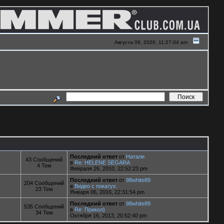
Августа 06, 2026, 11:27:04 am
Последний ответ
от
Натали
43 Сообщений
в
Re: HELENE SEGARA
4 Тем
Февраля 26, 2010, 22:52:23 pm
Последний ответ
от
98white89
204 Сообщений
в
Видео с покатух.
23 Тем
Января 06, 2016, 22:31:54 pm
Последний ответ
от
98white89
535 Сообщений
в
Re: Прикол)
34 Тем
Октября 16, 2013, 20:52:40 pm