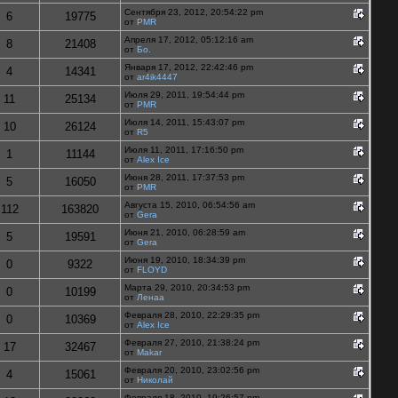
Сентября 23, 2012, 20:54:22 pm
6
19775
от
PMR
Апреля 17, 2012, 05:12:16 am
8
21408
от
Бо.
Января 17, 2012, 22:42:46 pm
4
14341
от
ar4ik4447
Июля 29, 2011, 19:54:44 pm
11
25134
от
PMR
Июля 14, 2011, 15:43:07 pm
10
26124
от
R5
Июля 11, 2011, 17:16:50 pm
1
11144
от
Alex Ice
Июня 28, 2011, 17:37:53 pm
5
16050
от
PMR
Августа 15, 2010, 06:54:56 am
112
163820
от
Gera
Июня 21, 2010, 06:28:59 am
5
19591
от
Gera
Июня 19, 2010, 18:34:39 pm
0
9322
от
FLOYD
Марта 29, 2010, 20:34:53 pm
0
10199
от
Ленаа
Февраля 28, 2010, 22:29:35 pm
0
10369
от
Alex Ice
Февраля 27, 2010, 21:38:24 pm
17
32467
от
Makar
Февраля 20, 2010, 23:02:56 pm
4
15061
от
Николай
Февраля 18, 2010, 19:26:57 pm