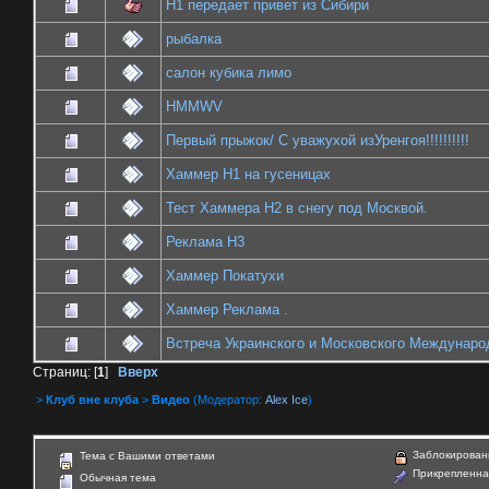
H1 передает привет из Сибири
рыбалка
салон кубика лимо
HMMWV
Первый прыжок/ С уважухой изУренгоя!!!!!!!!!!
Хаммер Н1 на гусеницах
Тест Хаммера Н2 в снегу под Москвой.
Реклама Н3
Хаммер Покатухи
Хаммер Реклама .
Встреча Украинского и Московского Междунар
Страниц: [
1
]
Вверх
>
Клуб вне клуба
>
Видео
(Модератор:
Alex Ice
)
Заблокирован
Тема с Вашими ответами
Прикрепленна
Обычная тема