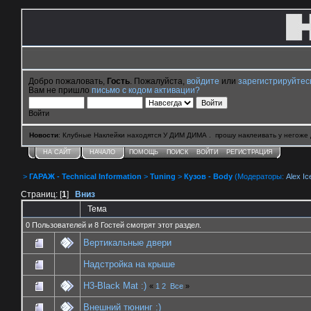
Добро пожаловать,
Гость
. Пожалуйста,
войдите
или
зарегистрируйтес
Вам не пришло
письмо с кодом активации?
Войти
Новости
: Клубные Наклейки находятся У ДИМ ДИМА . прошу наклеивать у негоже 
НА САЙТ
НАЧАЛО
ПОМОЩЬ
ПОИСК
ВОЙТИ
РЕГИСТРАЦИЯ
>
ГАРАЖ - Technical Information
>
Tuning
>
Кузов - Body
(Модераторы:
Alex Ic
Страниц: [
1
]
Вниз
Тема
0 Пользователей и 8 Гостей смотрят этот раздел.
Вертикальные двери
Надстройка на крыше
H3-Black Mat :)
«
1
2
Все
»
Внешний тюнинг :)