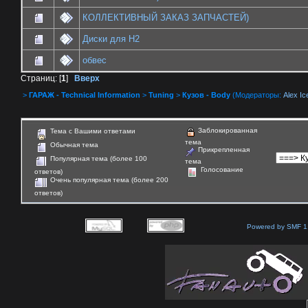
КОЛЛЕКТИВНЫЙ ЗАКАЗ ЗАПЧАСТЕЙ)
Диски для Н2
обвес
Страниц: [
1
]
Вверх
>
ГАРАЖ - Technical Information
>
Tuning
>
Кузов - Body
(Модераторы:
Alex Ic
Заблокированная
Тема с Вашими ответами
тема
Обычная тема
Прикрепленная
Популярная тема (более 100
тема
Голосование
ответов)
Очень популярная тема (более 200
ответов)
Powered by SMF 1