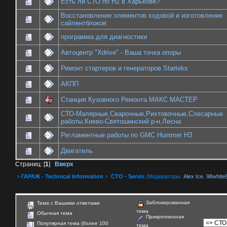
Есть ли СТО по H2 в Харькове?
Восстановление элементов ходовой и изготовление
сайлентблоков
программа для диагностики
Автоцентр "Xdrive" - Ваша точка опоры
Ремонт стартеров и генераторов Starteks
АКПП
Станция Кузовного Ремонта МАКС МАСТЕР
СТО-Малярные,Сварочные,Рихтовочные,Слесарные
работы.Киево-Святошинский р-н.Лесна
Регламентные работы по GMC Hummer H3
Двигатель
Страниц: [
1
]
Вверх
>
ГАРАЖ - Technical Information
>
СТО - Servis
(Модераторы:
Alex Ice
,
98white
Заблокированная
Тема с Вашими ответами
тема
Обычная тема
Прикрепленная
Популярная тема (более 100
тема