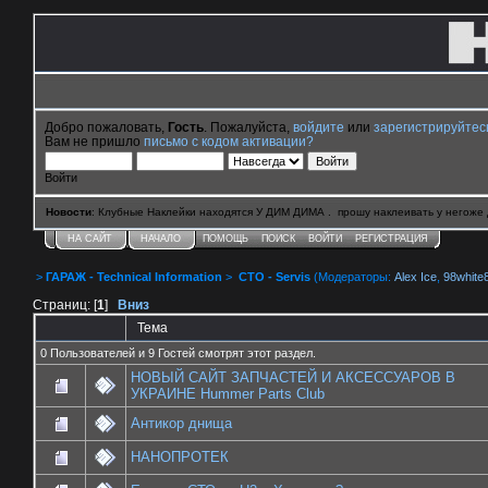
Добро пожаловать,
Гость
. Пожалуйста,
войдите
или
зарегистрируйтес
Вам не пришло
письмо с кодом активации?
Войти
Новости
: Клубные Наклейки находятся У ДИМ ДИМА . прошу наклеивать у негоже 
НА САЙТ
НАЧАЛО
ПОМОЩЬ
ПОИСК
ВОЙТИ
РЕГИСТРАЦИЯ
>
ГАРАЖ - Technical Information
>
СТО - Servis
(Модераторы:
Alex Ice
,
98white
Страниц: [
1
]
Вниз
Тема
0 Пользователей и 9 Гостей смотрят этот раздел.
НОВЫЙ САЙТ ЗАПЧАСТЕЙ И АКСЕССУАРОВ В
УКРАИНЕ Hummer Parts Club
Антикор днища
НАНОПРОТЕК