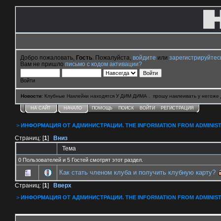
Добро пожаловать,
Гость
. Пожалуйста,
войдите
или
зарегистрируйтес
Вам не пришло
письмо с кодом активации?
Войти
Новости
: Клубные Наклейки находятся У ДИМ ДИМА . прошу наклеивать у негоже 
НА САЙТ
НАЧАЛО
ПОМОЩЬ
ПОИСК
ВОЙТИ
РЕГИСТРАЦИЯ
>
ИНФОРМАЦИЯ ОТ АДМИНИСТРАЦИИ. THE INFORMATION FROM ADMINIST
Страниц: [
1
]
Вниз
Тема
0 Пользователей и 5 Гостей смотрят этот раздел.
Как стать членом клуба и получить клубную карту?
Страниц: [
1
]
Вверх
>
ИНФОРМАЦИЯ ОТ АДМИНИСТРАЦИИ. THE INFORMATION FROM ADMINIST