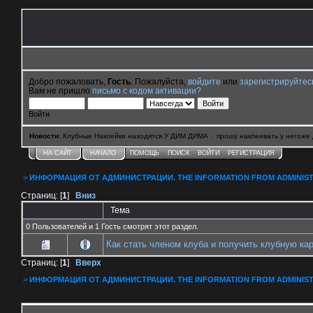
Добро пожаловать,
Гость
. Пожалуйста,
войдите
или
зарегистрируйтес
Вам не пришло
письмо с кодом активации?
Войти
Новости
: Клубные Наклейки находятся У ДИМ ДИМА . прошу наклеивать у негоже 
НА САЙТ
НАЧАЛО
ПОМОЩЬ
ПОИСК
ВОЙТИ
РЕГИСТРАЦИЯ
>
ИНФОРМАЦИЯ ОТ АДМИНИСТРАЦИИ. THE INFORMATION FROM ADMINIST
Страниц: [
1
]
Вниз
Тема
0 Пользователей и 1 Гость смотрят этот раздел.
Как стать членом клуба и получить клубную ка
Страниц: [
1
]
Вверх
>
ИНФОРМАЦИЯ ОТ АДМИНИСТРАЦИИ. THE INFORMATION FROM ADMINIST