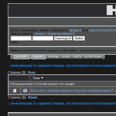
Добро пожаловать,
Гость
. Пожалуйста,
войдите
или
зарегистрируйтес
Вам не пришло
письмо с кодом активации?
Войти
Новости
: Клубные Наклейки находятся У ДИМ ДИМА . прошу наклеивать у негоже 
НА САЙТ
НАЧАЛО
ПОМОЩЬ
ПОИСК
ВОЙТИ
РЕГИСТРАЦИЯ
>
ИНФОРМАЦИЯ ОТ АДМИНИСТРАЦИИ. THE INFORMATION FROM ADMINIST
Страниц: [
1
]
Вниз
Тема
0 Пользователей и 2 Гостей смотрят этот раздел.
Как стать членом клуба и получить клубную карту?
Страниц: [
1
]
Вверх
>
ИНФОРМАЦИЯ ОТ АДМИНИСТРАЦИИ. THE INFORMATION FROM ADMINIST