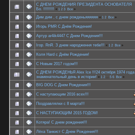
С ДНЕМ РОЖДЕНИЯ ПРЕЗИДЕНТА ОСНОВАТЕЛЯ
Бо. !!!!!!!!!
«
1
2
3
Все
»
Дим дим , с днем рожденьяяяяяя
«
1
2
Все
»
Игорь PMR С Днём Рождения!
Артур ar4ik4447 С Днем Рождения!!!
Ігор. RnR. З днем народження тебе!!!
«
1
2
Все
»
Коля Hard с Днём Рождения!
С Новым 2017 годом!!!
С ДНЕМ РОЖДЕНЬЯ Alex Ice !!!24 октября 1974 года
знаменательный день в истории!
«
1
2
...
5
6
Все
»
BIG DOG С Днем Рождения!!!
С наступающим 2016 всех!!!
Поздравлялки с 8 марта!!!
С НАСТУПАЮЩИМ 2015 ГОДОМ!
Котяра! С днем рождения!!!
Лёха Танкист С Днем Рождения!!!