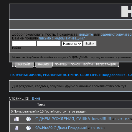
Добро пожаловать,
Гость
. Пожалуйста,
войдите
или
зарегистрируйтес
Вам не пришло
письмо с кодом активации?
Войти
Новости
: Клубные Наклейки находятся У ДИМ ДИМА . прошу наклеивать у негоже 
НА САЙТ
НАЧАЛО
ПОМОЩЬ
ПОИСК
ВОЙТИ
РЕГИСТРАЦИЯ
>
КЛУБНАЯ ЖИЗНЬ, РЕАЛЬНЫЕ ВСТРЕЧИ. CLUB LIFE.
>
Поздравления - Gr
Дни рождения, свадьбы, покупки и другие значимые события отмечаем тут
Страниц: [
1
]
Вниз
Тема
0 Пользователей и 15 Гостей смотрят этот раздел.
C ДНЕМ РОЖДЕНИЯ, САШКА_krava!!!!!!!!
«
1
2
3
Все
»
98white89 С Днем Рождения!
«
1
2
Все
»