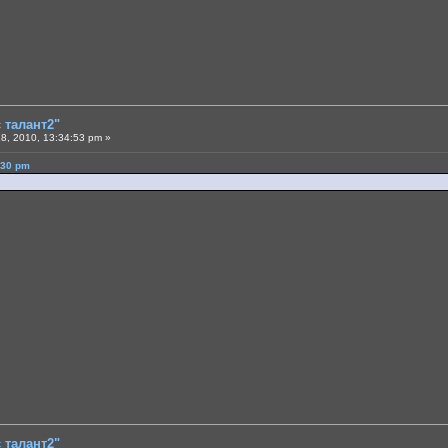
є талант2"
8, 2010, 13:34:53 pm »
:30 pm
є талант2"