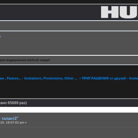
ь
.
для поддержания клубной скидки!
, Разное... - Invitations, Promotions, Other ...
>
ПРИГЛАШЕНИЯ от друзей - Invitat
тано 65689 раз)
 талант2"
10, 19:07:02 pm »