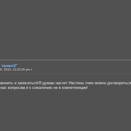
є талант2"
8, 2010, 13:25:55 pm »
звонить и записаться!Я думаю насчет Настены тоже можно договориться
вас вопросам,я к сожалению не в компетениции!