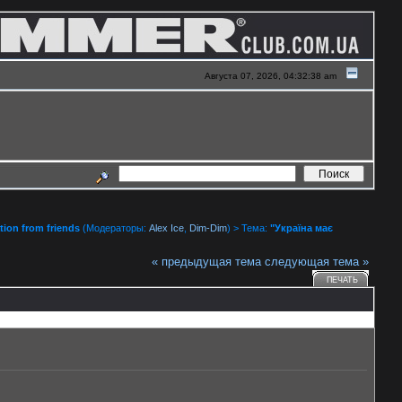
Августа 07, 2026, 04:32:38 am
ion from friends
(Модераторы:
Alex Ice
,
Dim-Dim
) > Тема:
"Україна має
« предыдущая тема
следующая тема »
ПЕЧАТЬ