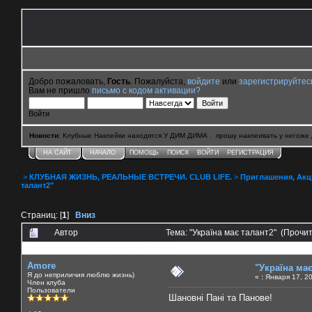
Добро пожаловать,
Гость
. Пожалуйста,
войдите
или
зарегистрируйтес
Вам не пришло
письмо с кодом активации?
Войти
Новости
: Клубные Наклейки находятся У ДИМ ДИМА . прошу наклеивать у негоже 
НА САЙТ
НАЧАЛО
ПОМОЩЬ
ПОИСК
ВОЙТИ
РЕГИСТРАЦИЯ
>
КЛУБНАЯ ЖИЗНЬ, РЕАЛЬНЫЕ ВСТРЕЧИ. CLUB LIFE.
>
Приглашения, Акции 
талант2"
Страниц: [
1
]
Вниз
Автор
Тема: "Україна має талант2" (Прочи
0 Пользователей и 1 Гость смотрят эту тему.
Amore
"Україна має
Я до неприличия люблю жизнь)
«
:
Января 17, 20
Член клуба
Пользователи
Шановні Пані та Панове!