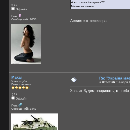
А кто такая Катерина??
:) 12
Мы ее не знаем.
Офлайн
Пол:
Сообщений: 1036
Ассистент режисера
Makar
Re: "Україна ма
Член клуба
«
Ответ #6 :
Января 1
Пользователи
Значит будем наяривать, от тебя
:) 19
Офлайн
Пол:
Сообщений: 2447