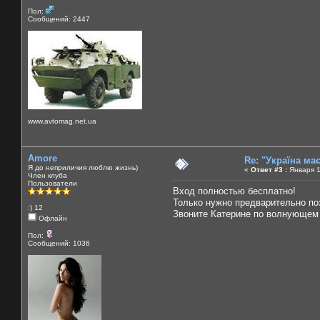
Пол:
Сообщений: 2447
www.avtomag.net.ua
Amore
Re: "Україна ма
Я до неприличия люблю жизнь)
«
Ответ #3 :
Января 1
Член клуба
Пользователи
Вход полностью бесплатно!
Только нужно предварительно по
:) 12
Звоните Катерине по волнующем 
Офлайн
Пол:
Сообщений: 1036