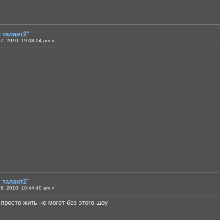
є талант2"
7, 2010, 19:08:04 pm »
є талант2"
8, 2010, 10:44:40 am »
 просто жить не могет без этого шоу