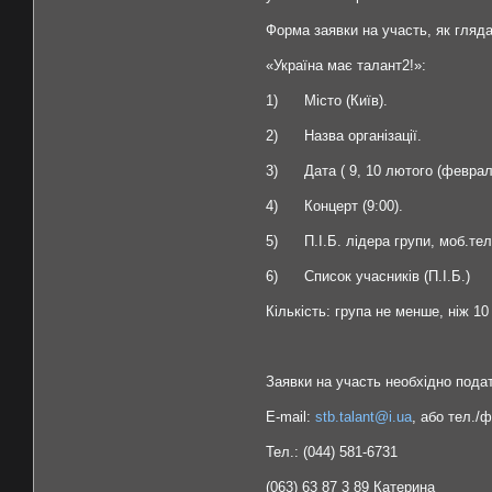
Форма заявки на участь, як гляд
«Україна має талант2!»:
1) Місто (Київ).
2) Назва організації.
3) Дата ( 9, 10 лютого (феврал
4) Концерт (9:00).
5) П.І.Б. лідера групи, моб.тел
6) Список учасників (П.І.Б.)
Кількість: група не менше, ніж 10 
Заявки на участь необхідно подати
E-mail:
stb.talant@i.ua
, або тел./ф
Тел.: (044) 581-6731
(063) 63 87 3 89 Катерина