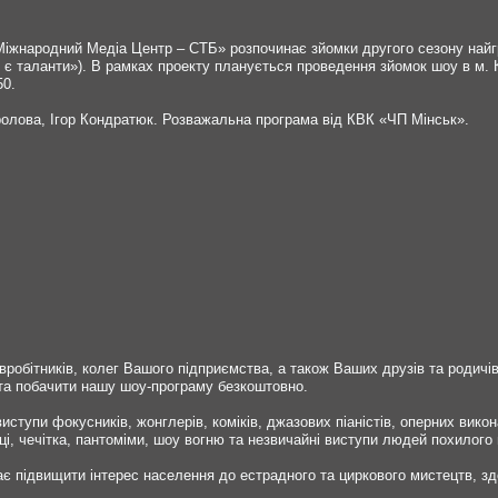
Міжнародний Медіа Центр – СТБ» розпочинає зйомки другого сезону найг
ці є таланти»). В рамках проекту планується проведення зйомок шоу в м. К
50.
олова, Ігор Кондратюк. Розважальна програма від КВК «ЧП Мінськ».
робітників, колег Вашого підприємства, а також Ваших друзів та родичів
в та побачити нашу шоу-програму безкоштовно.
ступи фокусників, жонглерів, коміків, джазових піаністів, оперних вико
ці, чечітка, пантоміми, шоу вогню та незвичайні виступи людей похилого 
ає підвищити інтерес населення до естрадного та циркового мистецтв, з