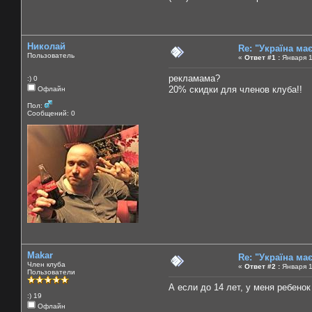
Николай
Re: "Україна ма
Пользователь
«
Ответ #1 :
Января 1
рекламама?
:) 0
20% скидки для членов клуба!!
Офлайн
Пол:
Сообщений: 0
Makar
Re: "Україна ма
Член клуба
«
Ответ #2 :
Января 1
Пользователи
А если до 14 лет, у меня ребенок
:) 19
Офлайн