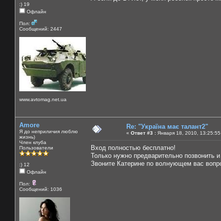
:) 19
Офлайн
Пол:
Сообщений: 2447
www.avtomag.net.ua
Amore
Re: "Україна має талант2"
Я до неприличия люблю
«
Ответ #3 :
Января 18, 2010, 13:25:55
жизнь)
Член клуба
Вход полностью бесплатно!
Пользователи
Только нужно предварительно позвонить и
Звоните Катерине по волнующем вас вопро
:) 12
Офлайн
Пол:
Сообщений: 1036