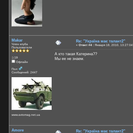
Makar
Re: "Україна має талант2"
Член клуба
«
Ответ #4 :
Января 18, 2010, 13:27:04
Пользователи
А кто такая Катерина??
:) 19
Мы ее не знаем.
Офлайн
Пол:
Сообщений: 2447
www.avtomag.net.ua
Amore
Re: "Україна має талант2"