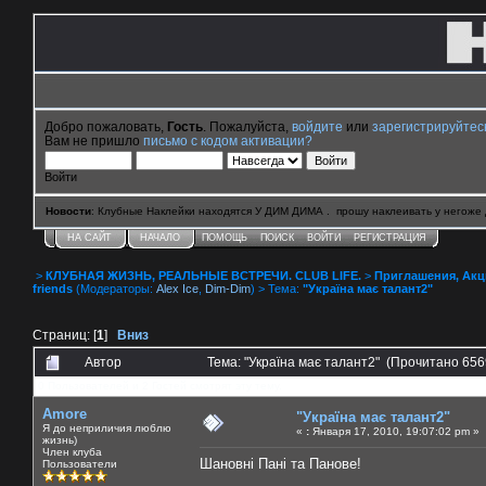
Добро пожаловать,
Гость
. Пожалуйста,
войдите
или
зарегистрируйтес
Вам не пришло
письмо с кодом активации?
Войти
Новости
: Клубные Наклейки находятся У ДИМ ДИМА . прошу наклеивать у негоже 
НА САЙТ
НАЧАЛО
ПОМОЩЬ
ПОИСК
ВОЙТИ
РЕГИСТРАЦИЯ
>
КЛУБНАЯ ЖИЗНЬ, РЕАЛЬНЫЕ ВСТРЕЧИ. CLUB LIFE.
>
Приглашения, Акции 
friends
(Модераторы:
Alex Ice
,
Dim-Dim
) > Тема:
"Україна має талант2"
Страниц: [
1
]
Вниз
Автор
Тема: "Україна має талант2" (Прочитано 656
0 Пользователей и 2 Гостей смотрят эту тему.
Amore
"Україна має талант2"
Я до неприличия люблю
«
:
Января 17, 2010, 19:07:02 pm »
жизнь)
Член клуба
Шановні Пані та Панове!
Пользователи