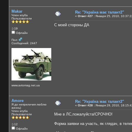
Makar
Re: "Україна має талант2"
Член клуба
«
Ответ #27 :
Января 25, 2010, 10:37:2
Пользователи
С моей стороны ДА
:) 19
Офлайн
Пол:
Сообщений: 2447
www.avtomag.net.ua
Amore
Re: "Україна має талант2"
Я до неприличия люблю
«
Ответ #28 :
Января 29, 2010, 18:15:4
жизнь)
Член клуба
Мне в ЛС,пожалуйста!СРОЧНО!
Пользователи
Форма заявки на участь, як глядач, в тел
:) 12
Офлайн