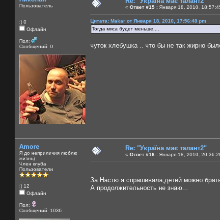
Re: "Україна має талант2"
Пользователь
«
Ответ #15 :
Января 18, 2010, 18:57:4
Цитата: Makar от Января 18, 2010, 17:56:48 pm
:) 0
Тогда мяса будет меньше....
Офлайн
Пол:
чуток хлебушка .. что бы не так жирно был
Сообщений: 0
Amore
Re: "Україна має талант2"
Я до неприличия люблю
«
Ответ #16 :
Января 18, 2010, 20:36:2
жизнь)
Член клуба
Пользователи
За Настю я спрашивала,детей можно брат
:) 12
А продолжительность не знаю...
Офлайн
Пол:
Сообщений: 1036