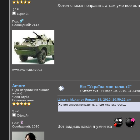
Хотел список поправить а там уже все есть
:) 19
Офлайн
Пол:
Сообщений: 2447
www.avtomag.net.ua
Amore
Re: "Україна має талант2"
Я до неприличия люблю
«
Ответ #25 :
Января 19, 2010, 11:34:5
жизнь)
Член клуба
Цитата: Makar от Января 19, 2010, 10:59:22 am
Пользователи
Хотел список поправить а там уже все есть..
:) 12
Офлайн
Пол:
Вот видишь какая я умничка
Сообщений: 1036