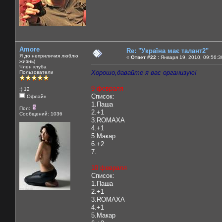
Amore
Re: "Україна має талант2"
Я до неприличия люблю
«
Ответ #22 :
Января 19, 2010, 09:56:3
жизнь)
Член клуба
Хорошо,давайте я вас организую!
Пользователи
9 февраля
:) 12
Список:
Офлайн
1.Паша
Пол:
2.+1
Сообщений: 1036
3.ROMAXA
4.+1
5.Макар
6.+2
7.
10 февраля
Список:
1.Паша
2.+1
3.ROMAXA
4.+1
5.Макар