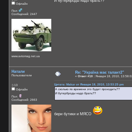
И бутерброды надо брать??
Офлайн
Пол:
Сообщений: 2447
www.avtomag.net.ua
Натали
Re: "Україна має талант2"
Пользователи
«
Ответ #10 :
Января 18, 2010, 13:58:0
Цитата: Makar от Января 18, 2010, 13:53:25 pm
:) 13
А сколько по времени это будет проходить??
Офлайн
И бутерброды надо брать??
Пол:
Сообщений: 2663
бери бутики и МЯСО