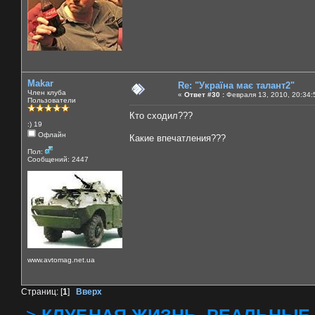
Makar
Re: "Україна має талант2"
Член клуба
«
Ответ #30 :
Февраля 13, 2010, 20:34:
Пользователи
Кто сходил???
:) 19
Офлайн
Какие впечатления???
Пол:
Сообщений: 2447
www.avtomag.net.ua
Страниц: [
1
]
Вверх