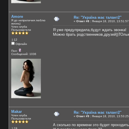
Amore
Re: "Україна має талант2"
Я до неприличия люблю
«
Ответ #8 :
Января 18, 2010, 13:51:57
жизнь)
Член клуба
Я уже предупредила,будут ждать звонка!
Пользователи
Можно брать родственников,друзей))ТОльк
:) 12
Офлайн
Пол:
Сообщений: 1036
Makar
Re: "Україна має талант2"
Член клуба
«
Ответ #9 :
Января 18, 2010, 13:53:25
Пользователи
А сколько по времени это будет проходит
:) 19