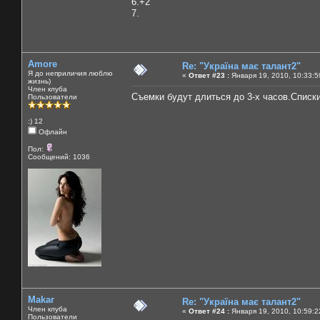
6.+2
7.
Amore
Re: "Україна має талант2"
Я до неприличия люблю
«
Ответ #23 :
Января 19, 2010, 10:33:5
жизнь)
Член клуба
Съемки будут длиться до 3-х часов.Списк
Пользователи
:) 12
Офлайн
Пол:
Сообщений: 1036
Makar
Re: "Україна має талант2"
Член клуба
«
Ответ #24 :
Января 19, 2010, 10:59:2
Пользователи