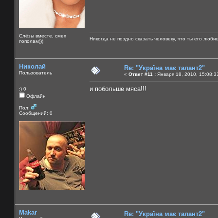
Слёзы вместе, смех
Никогда не поздно сказать человеку, что ты его люби
пополам)))
Николай
Re: "Україна має талант2"
Пользователь
«
Ответ #11 :
Января 18, 2010, 15:08:3
и побольше мяса!!!
:) 0
Офлайн
Пол:
Сообщений: 0
Makar
Re: "Україна має талант2"