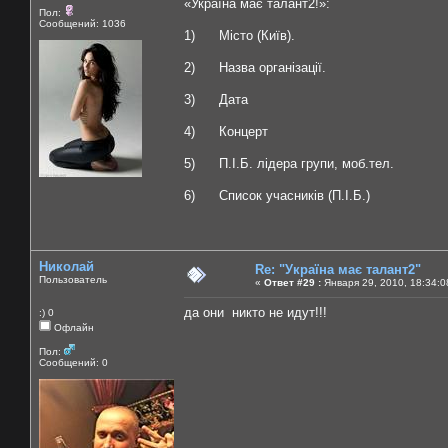
«Україна має талант2!»:
Пол:
Сообщений: 1036
1) Місто (Київ).
2) Назва організації.
3) Дата
4) Концерт
5) П.І.Б. лідера групи, моб.тел.
6) Список учасників (П.І.Б.)
Николай
Re: "Україна має талант2"
Пользователь
«
Ответ #29 :
Января 29, 2010, 18:34:0
да они никто не идут!!!
:) 0
Офлайн
Пол:
Сообщений: 0