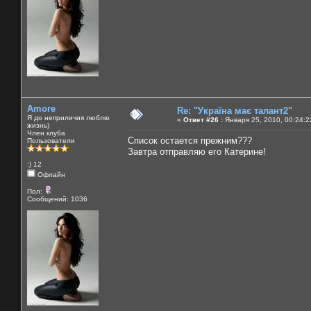
Amore
Re: "Україна має талант2"
Я до неприличия люблю
«
Ответ #26 :
Января 25, 2010, 00:24:2
жизнь)
Член клуба
Список остается прежним???
Пользователи
Завтра отправляю его Катерине!
:) 12
Офлайн
Пол:
Сообщений: 1036