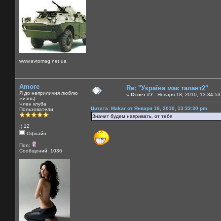
www.avtomag.net.ua
Amore
Re: "Україна має талант2"
Я до неприличия люблю
«
Ответ #7 :
Января 18, 2010, 13:34:53
жизнь)
Член клуба
Цитата: Makar от Января 18, 2010, 13:33:30 pm
Пользователи
Значит будем наяривать, от тебя
:) 12
Офлайн
Пол:
Сообщений: 1036