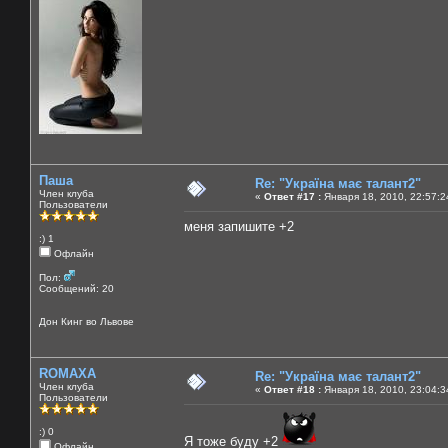
Паша
Re: "Україна має талант2"
Член клуба
«
Ответ #17 :
Января 18, 2010, 22:57:2
Пользователи
меня запишите +2
:) 1
Офлайн
Пол:
Сообщений: 20
Дон Кинг во Львове
ROMAXA
Re: "Україна має талант2"
Член клуба
«
Ответ #18 :
Января 18, 2010, 23:04:3
Пользователи
:) 0
Я тоже буду +2
Офлайн