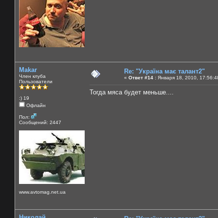
Makar
Re: "Україна має талант2"
Член клуба
«
Ответ #14 :
Января 18, 2010, 17:56:4
Пользователи
Тогда мяса будет меньше....
:) 19
Офлайн
Пол:
Сообщений: 2447
www.avtomag.net.ua
Николай