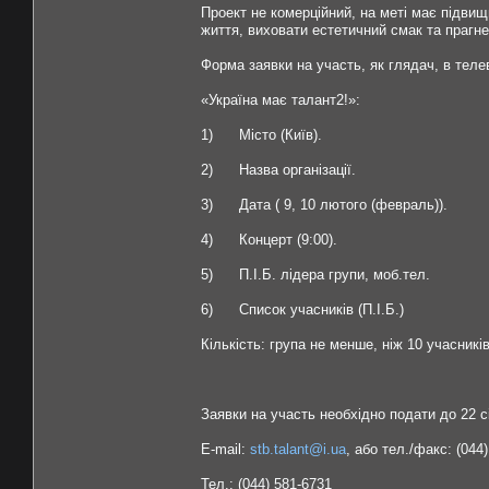
Проект не комерційний, на меті має підвищ
життя, виховати естетичний смак та прагн
Форма заявки на участь, як глядач, в тел
«Україна має талант2!»:
1) Місто (Київ).
2) Назва організації.
3) Дата ( 9, 10 лютого (февраль)).
4) Концерт (9:00).
5) П.І.Б. лідера групи, моб.тел.
6) Список учасників (П.І.Б.)
Кількість: група не менше, ніж 10 учасників
Заявки на участь необхідно подати до 22 сі
E-mail:
stb.talant@i.ua
, або тел./факс: (044
Тел.: (044) 581-6731