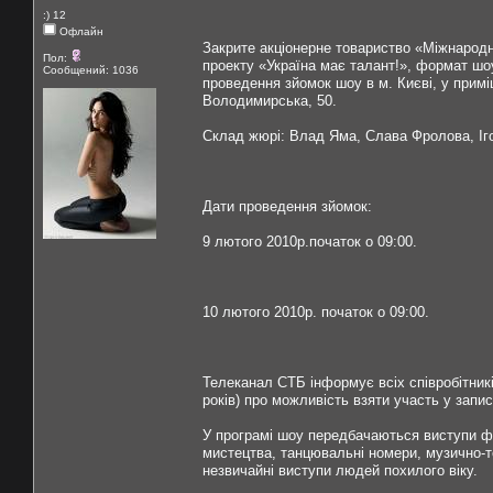
:) 12
Офлайн
Закрите акціонерне товариство «Міжнародн
Пол:
проекту «Україна має талант!», формат шоу
Сообщений: 1036
проведення зйомок шоу в м. Києві, у примі
Володимирська, 50.
Cклад жюрі: Влад Яма, Слава Фролова, Іг
Дати проведення зйомок:
9 лютого 2010р.початок о 09:00.
10 лютого 2010р. початок о 09:00.
Телеканал СТБ інформує всіх співробітник
років) про можливість взяти участь у запи
У програмі шоу передбачаються виступи фок
мистецтва, танцювальні номери, музично-те
незвичайні виступи людей похилого віку.