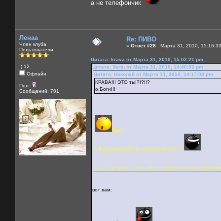
а не телефончик
Ленаа
Re: ПИВО
Член клуба
«
Ответ #28 :
Марта 31, 2010, 15:16:3
Пользователи
Цитата: krava от Марта 31, 2010, 15:02:21 pm
:) 12
Цитата: Vertu от Марта 31, 2010, 14:40:53 pm
Офлайн
Цитата: Николай от Марта 31, 2010, 14:17:08 pm
КРАВА!!! ЭТО ты!?!?!!?
Пол:
о,Боги!!!
Сообщений: 701
Где?
С БудуарщицОй на заднем фоне???
Так,а где можно взять № телефончика жены Кравчика
вот вам: