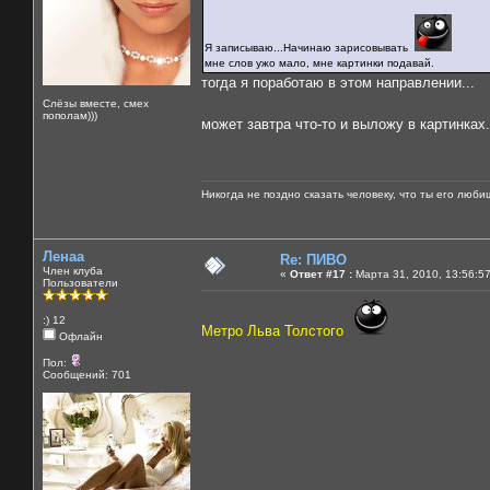
Я записываю...Начинаю зарисовывать
мне слов ужо мало, мне картинки подавай.
тогда я поработаю в этом направлении...
Слёзы вместе, смех
пополам)))
может завтра что-то и выложу в картинках.
Никогда не поздно сказать человеку, что ты его люби
Ленаа
Re: ПИВО
Член клуба
«
Ответ #17 :
Марта 31, 2010, 13:56:5
Пользователи
:) 12
Метро Льва Толстого
Офлайн
Пол:
Сообщений: 701