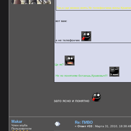
Так,а где можно взять № телефончика жены Кравчик
вот вам:
а не телефончик
Це як?
Не по понятиям ботаешь,Кравовыч!!!
зато ясно и понятно
Makar
Re: ПИВО
Член клуба
«
Ответ #33 :
Марта 31, 2010, 18:38:4
Пользователи