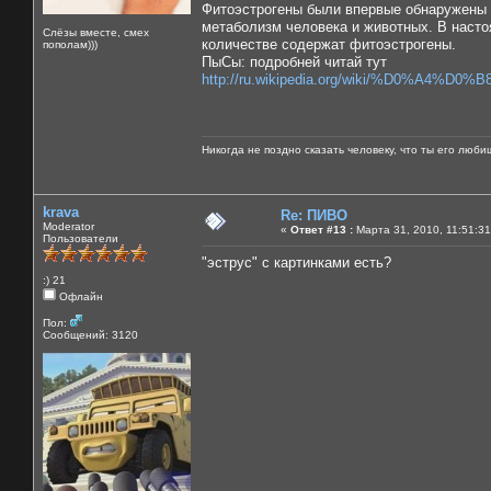
Фитоэстрогены были впервые обнаружены в 
метаболизм человека и животных. В насто
Слёзы вместе, смех
количестве содержат фитоэстрогены.
пополам)))
ПыСы: подробней читай тут
http://ru.wikipedia.org/wiki/%D0
Никогда не поздно сказать человеку, что ты его люби
krava
Re: ПИВО
Moderator
«
Ответ #13 :
Марта 31, 2010, 11:51:31
Пользователи
"эструс" с картинками есть?
:) 21
Офлайн
Пол:
Сообщений: 3120