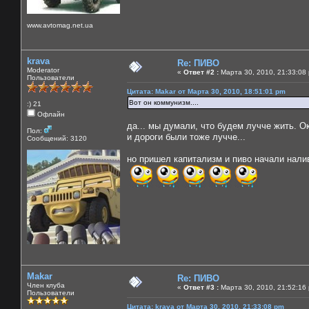
www.avtomag.net.ua
krava
Re: ПИВО
Moderator
«
Ответ #2 :
Марта 30, 2010, 21:33:08
Пользователи
Цитата: Makar от Марта 30, 2010, 18:51:01 pm
Вот он коммунизм....
:) 21
Офлайн
да... мы думали, что будем лучче жить. О
Пол:
и дороги были тоже лучче...
Сообщений: 3120
но пришел капитализм и пиво начали нали
Makar
Re: ПИВО
Член клуба
«
Ответ #3 :
Марта 30, 2010, 21:52:16
Пользователи
Цитата: krava от Марта 30, 2010, 21:33:08 pm