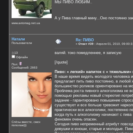
МЫ ПИВО ЛЮБИМ..
А у Пива главный мину...Оно постоянно за
www.avtomag.net.ua
Натали
Re: ПИВО
Пользователи
«
Ответ #39 :
Апреля 01, 2010, 09:00:3
валяй. токо помедленнее, я записую
:) 13
Офлайн
[/quote]
Пол:
Сообщений: 2663
Пиво: « легкий» напиток с « тяжелыми»
В наше время видеть молодого человека и
предлагает пить пиво постоянно, в любой 
большинство роликов ориентировано на м
Проблема роста пивного алкоголизма не в
помощью рекламы новый стереотип потребл
задание - гарантировано повышение спрос
существует и все больше тревожит наркол
практически все алкоголики, постепенно п
когда путь к алкоголизму начинают с пива
феномен очень опасен.
Слёзы вместе, смех
Сегодня пиво непременный атрибут повседн
пополам)))
девушки и юноши, старые и молодые. Пиво