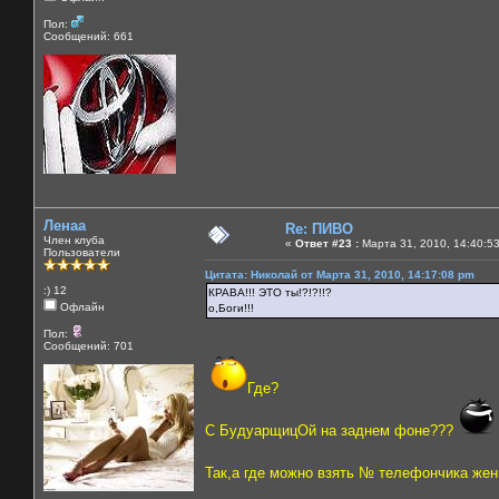
Пол:
Сообщений: 661
Ленаа
Re: ПИВО
Член клуба
«
Ответ #23 :
Марта 31, 2010, 14:40:5
Пользователи
Цитата: Николай от Марта 31, 2010, 14:17:08 pm
:) 12
КРАВА!!! ЭТО ты!?!?!!?
Офлайн
о,Боги!!!
Пол:
Сообщений: 701
Где?
С БудуарщицОй на заднем фоне???
Так,а где можно взять № телефончика жены