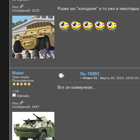
Пол:
Разве шо "холодное" и то ужо в некоторых
Сообщений: 3120
Makar
Re: ПИВО
Член клуба
«
Ответ #1 :
Марта 30, 2010, 18:51:01
Пользователи
Вот он коммунизм....
:) 19
Офлайн
Пол:
Сообщений: 2447