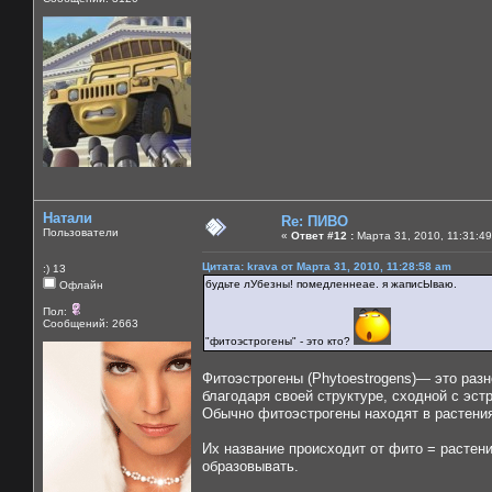
Натали
Re: ПИВО
Пользователи
«
Ответ #12 :
Марта 31, 2010, 11:31:49
Цитата: krava от Марта 31, 2010, 11:28:58 am
:) 13
будьте лУбезны! помедленнеае. я жаписЫваю.
Офлайн
Пол:
Сообщений: 2663
"фитоэстрогены" - это кто?
Фитоэстрогены (Phytoestrogens)— это раз
благодаря своей структуре, сходной с эст
Обычно фитоэстрогены находят в растени
Их название происходит от фито = растени
образовывать.