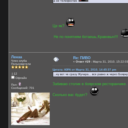
а не телефончик
Це як?
Не по понятиям ботаешь,Кравовыч!!!
Ленаа
Re: ПИВО
Член клуба
«
Ответ #29 :
Марта 31, 2010, 15:22:0
Пользователи
Цитата: ЮРА от Марта 31, 2010, 14:45:37 pm
:) 12
...ну вот че сразу Жучара... все равно ж через Боярку)
Офлайн
Забиваю столик в боярском ресторанчике.
Пол:
Сообщений: 701
Сколько вас будет?