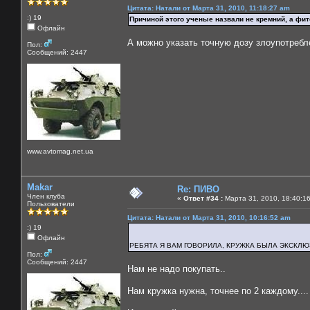
Цитата: Натали от Марта 31, 2010, 11:18:27 am
:) 19
Причиной этого ученые назвали не кремний, а фит
Офлайн
А можно указать точную дозу злоупотребл
Пол:
Сообщений: 2447
www.avtomag.net.ua
Makar
Re: ПИВО
Член клуба
«
Ответ #34 :
Марта 31, 2010, 18:40:1
Пользователи
Цитата: Натали от Марта 31, 2010, 10:16:52 am
:) 19
Офлайн
РЕБЯТА Я ВАМ ГОВОРИЛА, КРУЖКА БЫЛА ЭКСКЛЮЗ
Пол:
Сообщений: 2447
Нам не надо покупать..
Нам кружка нужна, точнее по 2 каждому....