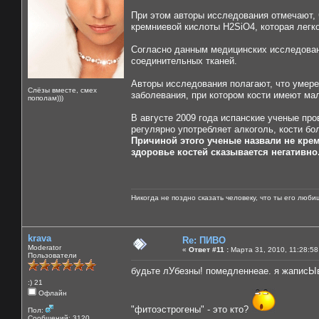
При этом авторы исследования отмечают, 
кремниевой кислоты Н2SiO4, которая легк
Согласно данным медицинских исследован
соединительных тканей.
Авторы исследования полагают, что умере
Слёзы вместе, смех
заболевания, при котором кости имеют ма
пополам)))
В августе 2009 года испанские ученые про
регулярно употребляет алкоголь, кости б
Причиной этого ученые назвали не крем
здоровье костей сказывается негативн
Никогда не поздно сказать человеку, что ты его люби
krava
Re: ПИВО
Moderator
«
Ответ #11 :
Марта 31, 2010, 11:28:58
Пользователи
будьте лУбезны! помедленнеае. я жаписЫ
:) 21
Офлайн
"фитоэстрогены" - это кто?
Пол:
Сообщений: 3120