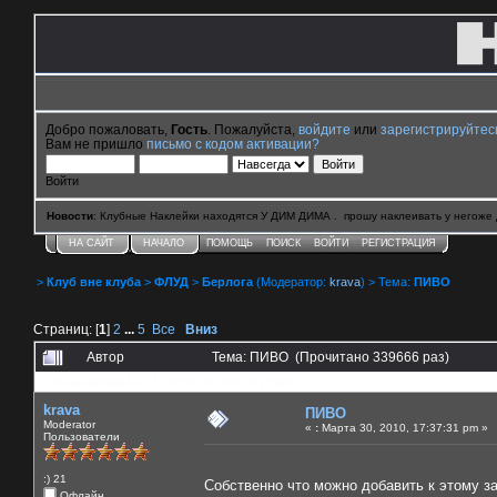
Добро пожаловать,
Гость
. Пожалуйста,
войдите
или
зарегистрируйтес
Вам не пришло
письмо с кодом активации?
Войти
Новости
: Клубные Наклейки находятся У ДИМ ДИМА . прошу наклеивать у негоже 
НА САЙТ
НАЧАЛО
ПОМОЩЬ
ПОИСК
ВОЙТИ
РЕГИСТРАЦИЯ
>
Клуб вне клуба
>
ФЛУД
>
Берлога
(Модератор:
krava
) > Тема:
ПИВО
Страниц: [
1
]
2
...
5
Все
Вниз
Автор
Тема: ПИВО (Прочитано 339666 раз)
0 Пользователей и 15 Гостей смотрят эту тему.
krava
ПИВО
Moderator
«
:
Марта 30, 2010, 17:37:31 pm »
Пользователи
:) 21
Собственно что можно добавить к этому 
Офлайн