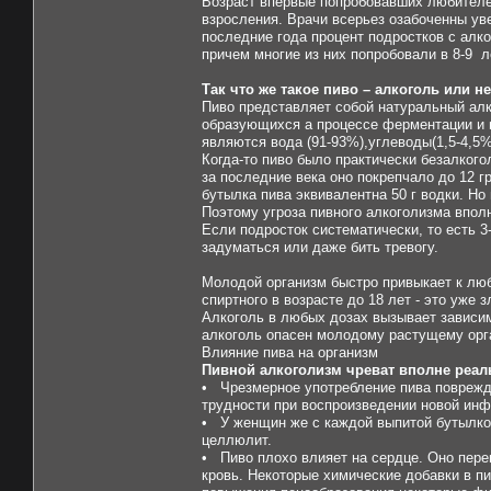
Возраст впервые попробовавших любителей 
взросления. Врачи всерьез озабоченны ув
последние года процент подростков с алко
причем многие из них попробовали в 8-9 л
Так что же такое пиво – алкоголь или н
Пиво представляет собой натуральный алк
образующихся а процессе ферментации и 
являются вода (91-93%),углеводы(1,5-4,5%
Когда-то пиво было практически безалког
за последние века оно покрепчало до 12 г
бутылка пива эквивалентна 50 г водки. Но
Поэтому угроза пивного алкоголизма впол
Если подросток систематически, то есть 3-
задуматься или даже бить тревогу.
Молодой организм быстро привыкает к лю
спиртного в возрасте до 18 лет - это уже 
Алкоголь в любых дозах вызывает зависим
алкоголь опасен молодому растущему орг
Влияние пива на организм
Пивной алкоголизм чреват вполне реа
• Чрезмерное употребление пива поврежда
трудности при воспроизведении новой ин
• У женщин же с каждой выпитой бутылко
целлюлит.
• Пиво плохо влияет на сердце. Оно пере
кровь. Некоторые химические добавки в 