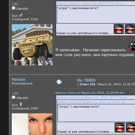
Цитата: krava от Марта 31, 2010, 11:51:31 am
:) 21
"эструс" с картинками есть?
Офлайн
Пол:
Сообщений: 3120
Сашка ты уже цепляешься к словам.....
Я записываю...Начинаю зарисовывать
мне слов ужо мало, мне картинки подавай.
Натали
Re: ПИВО
Пользователи
«
Ответ #16 :
Марта 31, 2010, 12:41:4
Цитата: krava от Марта 31, 2010, 12:28:05 pm
:) 13
Цитата: Натали от Марта 31, 2010, 11:57:10 am
Офлайн
Цитата: krava от Марта 31, 2010, 11:51:31 am
Пол:
"эструс" с картинками есть?
Сообщений: 2663
Сашка ты уже цепляешься к словам.....