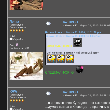
Ленаа
Re: ПИВО
Член клуба
«
Ответ #21 :
Марта 31, 2010, 14:36:0
Пользователи
Цитата: krava от Марта 31, 2010, 14:11:56 pm
:) 12
Цитата: Vertu от Марта 31, 2010, 13:56:57 pm
Офлайн
Пол:
Метро Льва Толстого
Сообщений: 701
мой любимый размер и мой любимый цвет
СПЕШИАЛ ФОР Ю
ЮРА
Re: ПИВО
Член клуба
«
Ответ #22 :
Марта 31, 2010, 14:39:11
Пользователи
...а я люблю пиво Хугарден....ох как люблю
:) 21
...думаю завтра в Киеве где то прилипну к 
Офлайн