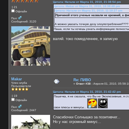
Цитата: Натали от Марта 31, 2010, 21:38:54 pm
Цитата: Makar от Марта 31, 2010, 18:38:48 pm
:) 21
Цитата: Натали от Марта 31, 2010, 11:18:27 am
Офлайн
Причиной этого ученые назвали не кремний, а фи
Пол:
Сообщений: 3120
А можно указать точную дозу злоупотребления????
Паша, если ты хочешь узнать информацию полностью о
валяй. токо помедленнее, я записую
Makar
Re: ПИВО
Член клуба
«
Ответ #38 :
Апреля 01, 2010, 05:58:1
Пользователи
Цитата: Натали от Марта 31, 2010, 21:42:42 pm
:) 19
Пашечка, я не сказала, что Вы не Эксклюзивные, я с
Офлайн
Пол:
свои плюсы и минусы...
Сообщений: 2447
Спасибочки Солнышко за позитивчег...
Но у нас огромный минус...