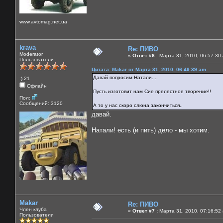
www.avtomag.net.ua
krava
Re: ПИВО
Moderator
«
Ответ #6 :
Марта 31, 2010, 06:57:30
Пользователи
Цитата: Makar от Марта 31, 2010, 06:49:39 am
Давай попросим Натали....
:) 21
Офлайн
Пусть изготовит нам Сие прелестное творение!!
Пол:
Сообщений: 3120
А то у нас скоро слюна закончиться..
давай.
Натали! есть (и пить) дело - мы хотим.
Makar
Re: ПИВО
Член клуба
«
Ответ #7 :
Марта 31, 2010, 07:16:52
Пользователи