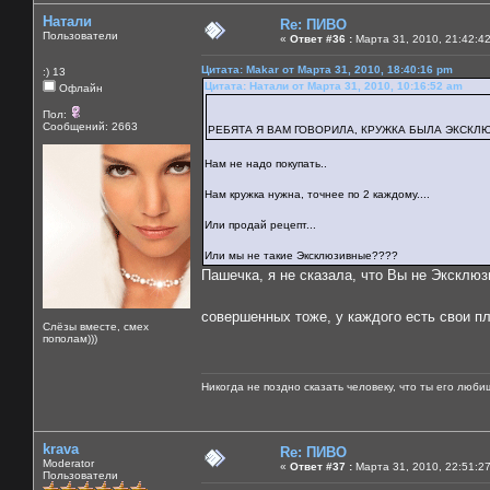
Натали
Re: ПИВО
Пользователи
«
Ответ #36 :
Марта 31, 2010, 21:42:4
Цитата: Makar от Марта 31, 2010, 18:40:16 pm
:) 13
Цитата: Натали от Марта 31, 2010, 10:16:52 am
Офлайн
Пол:
Сообщений: 2663
РЕБЯТА Я ВАМ ГОВОРИЛА, КРУЖКА БЫЛА ЭКСКЛЮЗ
Нам не надо покупать..
Нам кружка нужна, точнее по 2 каждому....
Или продай рецепт...
Или мы не такие Эксклюзивные????
Пашечка, я не сказала, что Вы не Эксклюз
совершенных тоже, у каждого есть свои п
Слёзы вместе, смех
пополам)))
Никогда не поздно сказать человеку, что ты его люби
krava
Re: ПИВО
Moderator
«
Ответ #37 :
Марта 31, 2010, 22:51:2
Пользователи