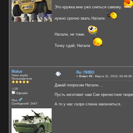
Это кружка мне ужо сниться самому.
нужно срочно звать Натали.
Натали, не томи.
Точку сдай, Натали.
Makar
Re: ПИВО
Член клуба
«
Ответ #5 :
Марта 31, 2010, 06:49:39
Пользователи
Давай попросим Натали....
:) 19
Офлайн
Пусть изготовит нам Сие прелестное творе
Пол:
Сообщений: 2447
А то у нас скоро слюна закончиться..