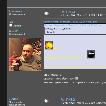
Николай
Re: ПИВО
Пользователь
«
Ответ #24 :
Марта 31, 2010, 14:42:1
Цитата: Vertu от Марта 31, 2010, 14:40:53 pm
:) 0
Цитата: Николай от Марта 31, 2010, 14:17:08 pm
Офлайн
КРАВА!!! ЭТО ты!?!?!!?
Пол:
о,Боги!!!
Сообщений: 0
Где?
С Будуарщицой на заднем фоне???
Так,а где можно взять № телефончика жены Кравчика
он отмажется
скажет - что был пьян!!!
вот оно действие ... спирта в крови растущ
Ленаа
Re: ПИВО
Член клуба
«
Ответ #25 :
Марта 31, 2010, 14:43:0
Пользователи