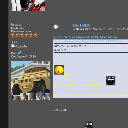
krava
Re: ПИВО
Moderator
«
Ответ #27 :
Марта 31, 2010, 15:02:2
Пользователи
Цитата: Vertu от Марта 31, 2010, 14:40:53 pm
Цитата: Николай от Марта 31, 2010, 14:17:08 pm
:) 21
КРАВА!!! ЭТО ты!?!?!!?
Офлайн
о,Боги!!!
Пол:
Сообщений: 3120
Где?
С БудуарщицОй на заднем фоне???
Так,а где можно взять № телефончика жены Кравчика
вот вам: