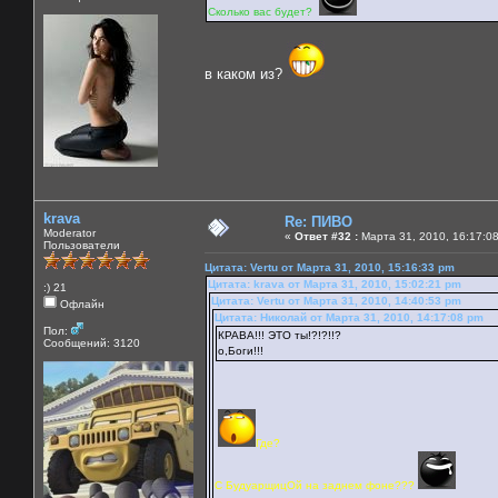
Сколько вас будет?
в каком из?
krava
Re: ПИВО
Moderator
«
Ответ #32 :
Марта 31, 2010, 16:17:0
Пользователи
Цитата: Vertu от Марта 31, 2010, 15:16:33 pm
Цитата: krava от Марта 31, 2010, 15:02:21 pm
:) 21
Цитата: Vertu от Марта 31, 2010, 14:40:53 pm
Офлайн
Цитата: Николай от Марта 31, 2010, 14:17:08 pm
Пол:
КРАВА!!! ЭТО ты!?!?!!?
Сообщений: 3120
о,Боги!!!
Где?
С БудуарщицОй на заднем фоне???