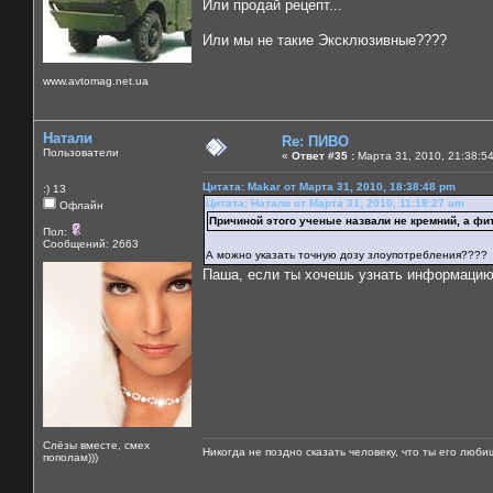
Или продай рецепт...
Или мы не такие Эксклюзивные????
www.avtomag.net.ua
Натали
Re: ПИВО
Пользователи
«
Ответ #35 :
Марта 31, 2010, 21:38:5
Цитата: Makar от Марта 31, 2010, 18:38:48 pm
:) 13
Цитата: Натали от Марта 31, 2010, 11:18:27 am
Офлайн
Причиной этого ученые назвали не кремний, а фит
Пол:
Сообщений: 2663
А можно указать точную дозу злоупотребления????
Паша, если ты хочешь узнать информацию п
Слёзы вместе, смех
Никогда не поздно сказать человеку, что ты его люби
пополам)))