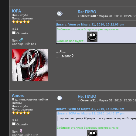
ЮРА
Re: ПИВО
Член клуба
«
Ответ #30 :
Марта 31, 2010, 15:26:3
Пользователи
Цитата: Vertu от Марта 31, 2010, 15:22:03 pm
:) 21
Забиваю столик в боярском ресторанчике.
Офлайн
Пол:
Сколько вас будет?
Сообщений: 661
...я....
.....мало?
Amore
Re: ПИВО
Я до неприличия люблю
«
Ответ #31 :
Марта 31, 2010, 15:30:0
жизнь)
Член клуба
Цитата: Vertu от Марта 31, 2010, 15:22:03 pm
Пользователи
Цитата: ЮРА от Марта 31, 2010, 14:45:37 pm
...ну вот че сразу Жучара... все равно ж через Боярку
:) 12
Офлайн
Забиваю столик в боярском ресторанчике.
Пол:
Сообщений: 1036