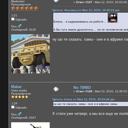
Moderator
«
Ответ #107 :
Мая 12, 2010, 20:03:46
Пользователи
Цитата: Фахивец от Мая 12, 2010, 19:35:13 pm
:) 21
Офлайн
Блина .. я задерживаюсь на работе ..
Пол:
Сообщений: 3120
А Вы тута пивом дразнитесь ... не по человечески всё
ну шо те сказать: хамы - они и в африке х
Makar
Re: ПИВО
Член клуба
«
Ответ #108 :
Мая 13, 2010, 12:38:53
Пользователи
Цитата: krava от Мая 12, 2010, 20:03:46 pm
:) 19
ну шо те сказать: хамы - они и в африке хамы.
Офлайн
К стати уже четверг, а мы все еще не пооб
Пол:
Сообщений: 2447