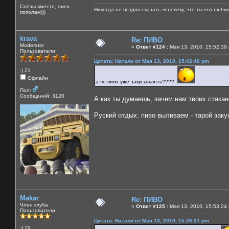
Слёзы вместе, смех
Никогда не поздно сказать человеку, что ты его люби
пополам)))
krava
Re: ПИВО
Moderator
«
Ответ #124 :
Мая 13, 2010, 15:52:39
Пользователи
Цитата: Натали от Мая 13, 2010, 15:42:46 pm
:) 21
Офлайн
а че пиво уже закусывають????
Пол:
Сообщений: 3120
А как ты думаешь, зачем нам твоих стака
Руский отдых: пиво выливаем - тарой зак
Makar
Re: ПИВО
Член клуба
«
Ответ #125 :
Мая 13, 2010, 15:53:24
Пользователи
Цитата: Натали от Мая 13, 2010, 15:26:31 pm
:) 19