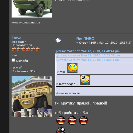
www.avtomag.net.ua
krava
Re: ПИВО
Moderator
«
Ответ #105 :
Мая 12, 2010, 15:17:37
Пользователи
Цитата: Makar от Мая 12, 2010, 14:49:44 pm
Цитата: krava от Мая 12, 2010, 13:52:32 pm
:) 21
Цитата: Gera от Мая 12, 2010, 07:33:21 am
Офлайн
Пол:
Сообщений: 3120
Я уже
и я отобедал...
И мне накапайте....
ти, братику, працюй, працюй!
тебе робота любить...