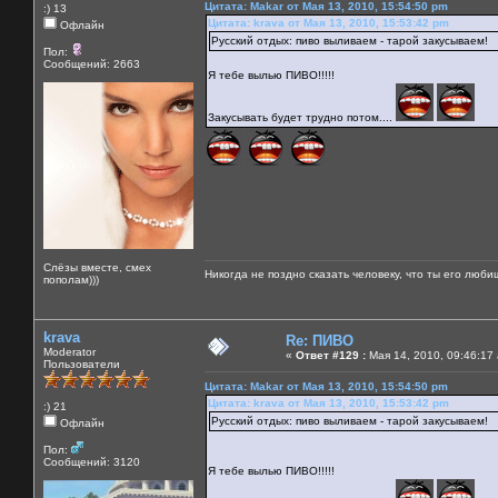
Цитата: Makar от Мая 13, 2010, 15:54:50 pm
:) 13
Цитата: krava от Мая 13, 2010, 15:53:42 pm
Офлайн
Русский отдых: пиво выливаем - тарой закусываем!
Пол:
Сообщений: 2663
Я тебе вылью ПИВО!!!!!
Закусывать будет трудно потом....
Слёзы вместе, смех
Никогда не поздно сказать человеку, что ты его люби
пополам)))
krava
Re: ПИВО
Moderator
«
Ответ #129 :
Мая 14, 2010, 09:46:17
Пользователи
Цитата: Makar от Мая 13, 2010, 15:54:50 pm
Цитата: krava от Мая 13, 2010, 15:53:42 pm
:) 21
Русский отдых: пиво выливаем - тарой закусываем!
Офлайн
Пол:
Сообщений: 3120
Я тебе вылью ПИВО!!!!!