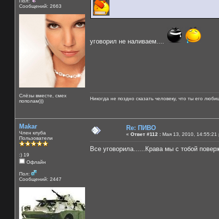
Пол:
Сообщений: 2663
уговорил не наливаем....
Слёзы вместе, смех
Никогда не поздно сказать человеку, что ты его люби
пополам)))
Makar
Re: ПИВО
Член клуба
«
Ответ #112 :
Мая 13, 2010, 14:55:21
Пользователи
Все уговорила......Крава мы с тобой повер
:) 19
Офлайн
Пол:
Сообщений: 2447