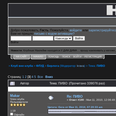
Добро пожаловать,
Гость
. Пожалуйста,
войдите
или
зарегистрируйтес
Вам не пришло
письмо с кодом активации?
Войти
Новости
: Клубные Наклейки находятся У ДИМ ДИМА . прошу наклеивать у негоже 
НА САЙТ
НАЧАЛО
ПОМОЩЬ
ПОИСК
ВОЙТИ
РЕГИСТРАЦИЯ
>
Клуб вне клуба
>
ФЛУД
>
Берлога
(Модератор:
krava
) > Тема:
ПИВО
Страниц:
1
2
[
3
]
4
5
Все
Вниз
Автор
Тема: ПИВО (Прочитано 339076 раз)
0 Пользователей и 24 Гостей смотрят эту тему.
Makar
Re: ПИВО
Член клуба
«
Ответ #100 :
Мая 11, 2010, 12:06:49
Пользователи
Цитата: Gera от Мая 11, 2010, 07:20:33 am
:) 19
аааааааанннннннуууууууууукккккккккккааааааааааа
Офлайн