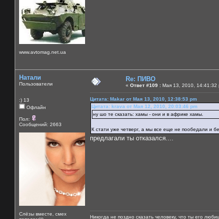
www.avtomag.net.ua
Натали
Re: ПИВО
Пользователи
«
Ответ #109 :
Мая 13, 2010, 14:41:32
Цитата: Makar от Мая 13, 2010, 12:38:53 pm
:) 13
Цитата: krava от Мая 12, 2010, 20:03:46 pm
Офлайн
ну шо те сказать: хамы - они и в африке хамы.
Пол:
Сообщений: 2663
К стати уже четверг, а мы все еще не пообедали и бе
предлагали ты отказался....
Слёзы вместе, смех
Никогда не поздно сказать человеку, что ты его люби