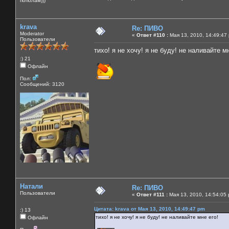
пополам)))
krava
Re: ПИВО
Moderator
«
Ответ #110 :
Мая 13, 2010, 14:49:47
Пользователи
тихо! я не хочу! я не буду! не наливайте м
:) 21
Офлайн
Пол:
Сообщений: 3120
Натали
Re: ПИВО
Пользователи
«
Ответ #111 :
Мая 13, 2010, 14:54:05
Цитата: krava от Мая 13, 2010, 14:49:47 pm
:) 13
тихо! я не хочу! я не буду! не наливайте мне его!
Офлайн