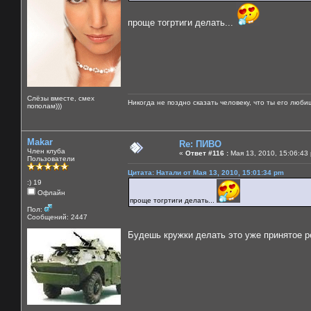
проще тогртиги делать...
Слёзы вместе, смех
Никогда не поздно сказать человеку, что ты его люби
пополам)))
Makar
Re: ПИВО
Член клуба
«
Ответ #116 :
Мая 13, 2010, 15:06:43
Пользователи
Цитата: Натали от Мая 13, 2010, 15:01:34 pm
:) 19
Офлайн
проще тогртиги делать...
Пол:
Сообщений: 2447
Будешь кружки делать это уже принятое 