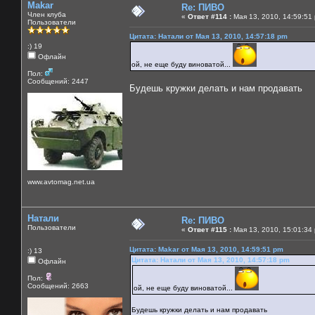
Makar
Re: ПИВО
Член клуба
«
Ответ #114 :
Мая 13, 2010, 14:59:51
Пользователи
Цитата: Натали от Мая 13, 2010, 14:57:18 pm
:) 19
Офлайн
ой, не еще буду виноватой...
Пол:
Сообщений: 2447
Будешь кружки делать и нам продавать
www.avtomag.net.ua
Натали
Re: ПИВО
Пользователи
«
Ответ #115 :
Мая 13, 2010, 15:01:34
Цитата: Makar от Мая 13, 2010, 14:59:51 pm
:) 13
Цитата: Натали от Мая 13, 2010, 14:57:18 pm
Офлайн
Пол:
Сообщений: 2663
ой, не еще буду виноватой...
Будешь кружки делать и нам продавать