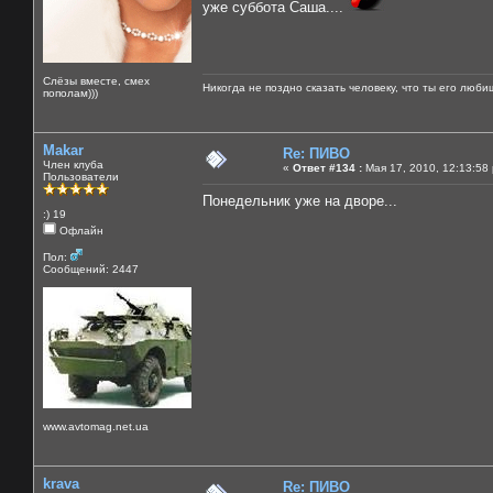
уже суббота Саша....
Слёзы вместе, смех
Никогда не поздно сказать человеку, что ты его люби
пополам)))
Makar
Re: ПИВО
Член клуба
«
Ответ #134 :
Мая 17, 2010, 12:13:58
Пользователи
Понедельник уже на дворе...
:) 19
Офлайн
Пол:
Сообщений: 2447
www.avtomag.net.ua
krava
Re: ПИВО