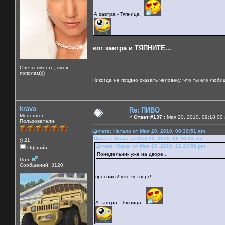
А завтра - Тяпница
вот завтра и ТЯПНИТЕ...
Слёзы вместе, смех
пополам)))
Никогда не поздно сказать человеку, что ты его люби
krava
Re: ПИВО
Moderator
«
Ответ #137 :
Мая 20, 2010, 09:18:00
Пользователи
Цитата: Натали от Мая 20, 2010, 08:30:51 am
Цитата: krava от Мая 20, 2010, 08:26:23 am
:) 21
Цитата: Makar от Мая 17, 2010, 12:13:58 pm
Офлайн
Понедельник уже на дворе...
Пол:
Сообщений: 3120
проснись! уже четверг!
А завтра - Тяпница