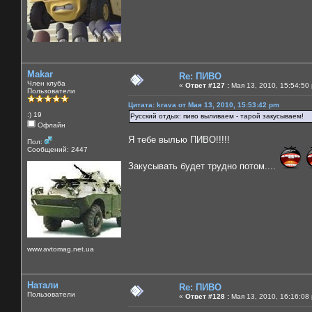
Makar
Re: ПИВО
Член клуба
«
Ответ #127 :
Мая 13, 2010, 15:54:50
Пользователи
Цитата: krava от Мая 13, 2010, 15:53:42 pm
:) 19
Русский отдых: пиво выливаем - тарой закусываем!
Офлайн
Я тебе вылью ПИВО!!!!!
Пол:
Сообщений: 2447
Закусывать будет трудно потом....
www.avtomag.net.ua
Натали
Re: ПИВО
Пользователи
«
Ответ #128 :
Мая 13, 2010, 16:16:08