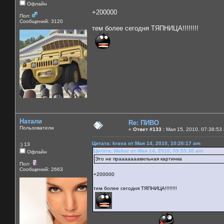
Офлайн
+200000
Пол:
Сообщений: 3120
тем более сегодня ТЯПНИЦА!!!!!!!!
Натали
Re: ПИВО
Пользователи
«
Ответ #133 :
Мая 15, 2010, 07:38:53
Цитата: krava от Мая 14, 2010, 10:26:17 am
:) 13
Цитата: Makar от Мая 14, 2010, 09:55:30 am
Офлайн
Это не прааааааавильная картинка
Пол:
Сообщений: 2663
+200000
тем более сегодня ТЯПНИЦА!!!!!!!!