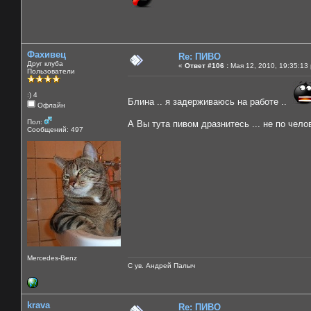
Фахивец
Re: ПИВО
Друг клуба
«
Ответ #106 :
Мая 12, 2010, 19:35:13
Пользователи
:) 4
Блина .. я задерживаюсь на работе ..
Офлайн
Пол:
А Вы тута пивом дразнитесь ... не по чело
Сообщений: 497
Mercedes-Benz
С ув. Андрей Палыч
krava
Re: ПИВО