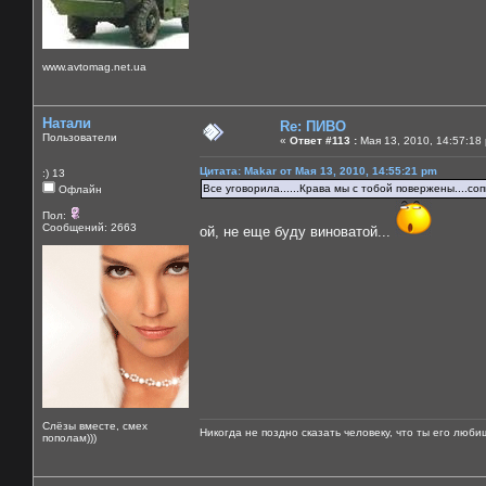
www.avtomag.net.ua
Натали
Re: ПИВО
Пользователи
«
Ответ #113 :
Мая 13, 2010, 14:57:18
Цитата: Makar от Мая 13, 2010, 14:55:21 pm
:) 13
Все уговорила......Крава мы с тобой повержены....со
Офлайн
Пол:
Сообщений: 2663
ой, не еще буду виноватой...
Слёзы вместе, смех
Никогда не поздно сказать человеку, что ты его люби
пополам)))