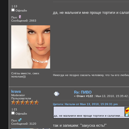
:) 13
Офлайн
да, не мальчиги мне проще тортиги и салат
Пол:
Сообщений: 2663
Слёзы вместе, смех
Никогда не поздно сказать человеку, что ты его люби
пополам)))
krava
Re: ПИВО
Moderator
«
Ответ #122 :
Мая 13, 2010, 15:35:42
Пользователи
Цитата: Натали от Мая 13, 2010, 15:26:31 pm
:) 21
Офлайн
да, не мальчиги мне проще тортиги и салатики....
Пол:
Сообщений: 3120
так и запишем: "закуска есть!"