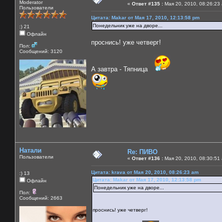
Moderator
«
Ответ #135 :
Мая 20, 2010, 08:26:23
Пользователи
Цитата: Makar от Мая 17, 2010, 12:13:58 pm
Понедельник уже на дворе...
:) 21
Офлайн
проснись! уже четверг!
Пол:
Сообщений: 3120
А завтра - Тяпница
Натали
Re: ПИВО
Пользователи
«
Ответ #136 :
Мая 20, 2010, 08:30:51
Цитата: krava от Мая 20, 2010, 08:26:23 am
:) 13
Цитата: Makar от Мая 17, 2010, 12:13:58 pm
Офлайн
Понедельник уже на дворе...
Пол:
Сообщений: 2663
проснись! уже четверг!