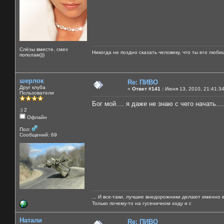
Слёзы вместе, смех
Никогда не поздно сказать человеку, что ты его люби
пополам)))
шерлок
Re: ПИВО
Друг клуба
«
Ответ #141 :
Июня 13, 2010, 21:41:3
Пользователи
Бог мой.... я даже не знаю с чего начать....
:) 2
Офлайн
Пол:
Сообщений: 69
... И все-таки, лучшие внедорожники делают именно 
Только почему-то на гусеничном ходу и с
Натали
Re: ПИВО