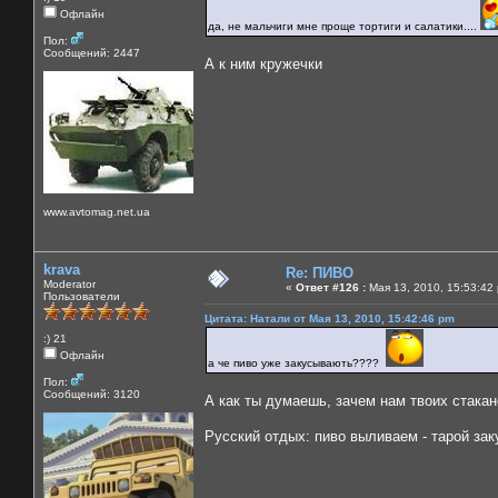
Офлайн
да, не мальчиги мне проще тортиги и салатики....
Пол:
Сообщений: 2447
А к ним кружечки
www.avtomag.net.ua
krava
Re: ПИВО
Moderator
«
Ответ #126 :
Мая 13, 2010, 15:53:42
Пользователи
Цитата: Натали от Мая 13, 2010, 15:42:46 pm
:) 21
Офлайн
а че пиво уже закусывають????
Пол:
Сообщений: 3120
А как ты думаешь, зачем нам твоих стака
Русский отдых: пиво выливаем - тарой за