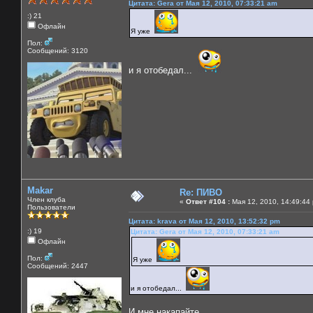
Цитата: Gera от Мая 12, 2010, 07:33:21 am
:) 21
Офлайн
Я уже
Пол:
Сообщений: 3120
и я отобедал...
Makar
Re: ПИВО
Член клуба
«
Ответ #104 :
Мая 12, 2010, 14:49:44
Пользователи
Цитата: krava от Мая 12, 2010, 13:52:32 pm
:) 19
Цитата: Gera от Мая 12, 2010, 07:33:21 am
Офлайн
Пол:
Я уже
Сообщений: 2447
и я отобедал...
И мне накапайте....