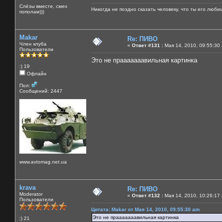
Слёзы вместе, смех
Никогда не поздно сказать человеку, что ты его люби
пополам)))
Makar
Re: ПИВО
Член клуба
«
Ответ #131 :
Мая 14, 2010, 09:55:30
Пользователи
Это не прааааааавильная картинка
:) 19
Офлайн
Пол:
Сообщений: 2447
www.avtomag.net.ua
krava
Re: ПИВО
Moderator
«
Ответ #132 :
Мая 14, 2010, 10:26:17
Пользователи
Цитата: Makar от Мая 14, 2010, 09:55:30 am
Это не прааааааавильная картинка
:) 21