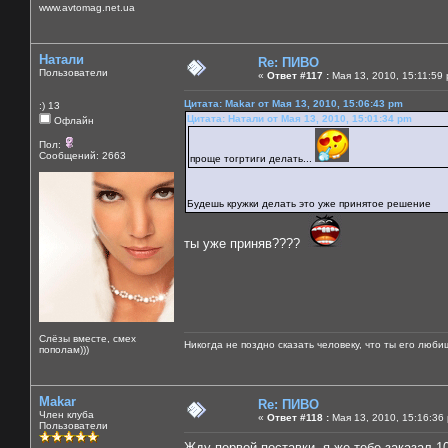
www.avtomag.net.ua
Натали
Re: ПИВО
Пользователи
«
Ответ #117 :
Мая 13, 2010, 15:11:59
Цитата: Makar от Мая 13, 2010, 15:06:43 pm
:) 13
Цитата: Натали от Мая 13, 2010, 15:01:34 pm
Офлайн
Пол:
Сообщений: 2663
проще тогртиги делать...
Будешь кружки делать это уже принятое решение
ты уже приняв????
Слёзы вместе, смех
Никогда не поздно сказать человеку, что ты его люби
пополам)))
Makar
Re: ПИВО
Член клуба
«
Ответ #118 :
Мая 13, 2010, 15:16:36
Пользователи
Жду первой поставки, я же тебе заказал 1