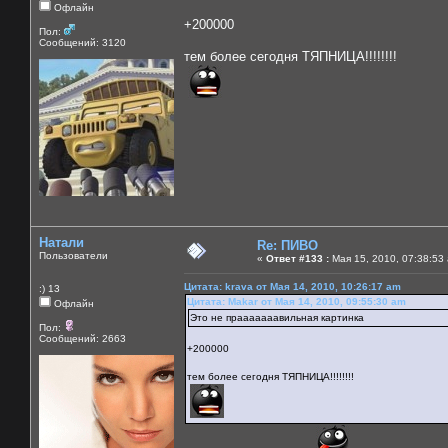
Офлайн
+200000
Пол:
Сообщений: 3120
тем более сегодня ТЯПНИЦА!!!!!!!!
Натали
Re: ПИВО
Пользователи
«
Ответ #133 :
Мая 15, 2010, 07:38:53
Цитата: krava от Мая 14, 2010, 10:26:17 am
:) 13
Цитата: Makar от Мая 14, 2010, 09:55:30 am
Офлайн
Это не прааааааавильная картинка
Пол:
Сообщений: 2663
+200000
тем более сегодня ТЯПНИЦА!!!!!!!!