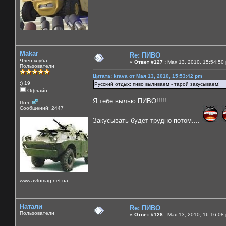
Makar
Re: ПИВО
Член клуба
«
Ответ #127 :
Мая 13, 2010, 15:54:50
Пользователи
Цитата: krava от Мая 13, 2010, 15:53:42 pm
:) 19
Русский отдых: пиво выливаем - тарой закусываем!
Офлайн
Я тебе вылью ПИВО!!!!!
Пол:
Сообщений: 2447
Закусывать будет трудно потом....
www.avtomag.net.ua
Натали
Re: ПИВО
Пользователи
«
Ответ #128 :
Мая 13, 2010, 16:16:08