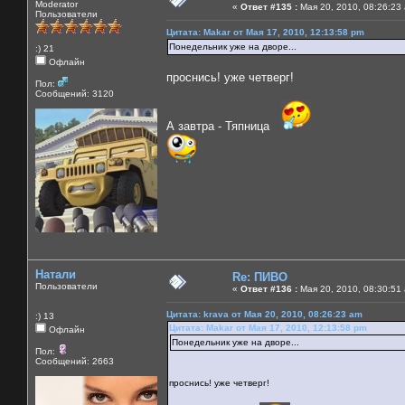
Moderator
«
Ответ #135 :
Мая 20, 2010, 08:26:23
Пользователи
Цитата: Makar от Мая 17, 2010, 12:13:58 pm
Понедельник уже на дворе...
:) 21
Офлайн
проснись! уже четверг!
Пол:
Сообщений: 3120
А завтра - Тяпница
Натали
Re: ПИВО
Пользователи
«
Ответ #136 :
Мая 20, 2010, 08:30:51
Цитата: krava от Мая 20, 2010, 08:26:23 am
:) 13
Цитата: Makar от Мая 17, 2010, 12:13:58 pm
Офлайн
Понедельник уже на дворе...
Пол:
Сообщений: 2663
проснись! уже четверг!