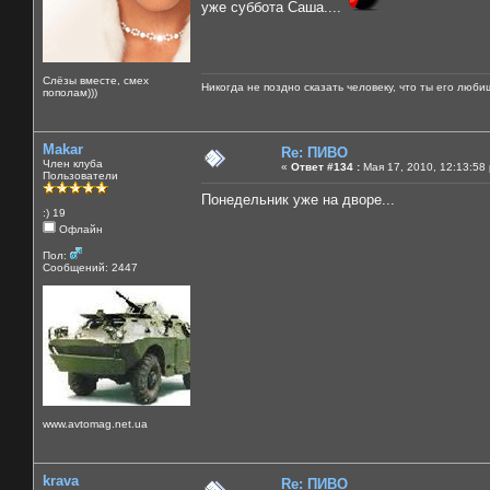
уже суббота Саша....
Слёзы вместе, смех
Никогда не поздно сказать человеку, что ты его люби
пополам)))
Makar
Re: ПИВО
Член клуба
«
Ответ #134 :
Мая 17, 2010, 12:13:58
Пользователи
Понедельник уже на дворе...
:) 19
Офлайн
Пол:
Сообщений: 2447
www.avtomag.net.ua
krava
Re: ПИВО