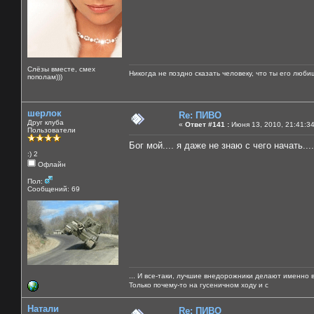
Слёзы вместе, смех
Никогда не поздно сказать человеку, что ты его люби
пополам)))
шерлок
Re: ПИВО
Друг клуба
«
Ответ #141 :
Июня 13, 2010, 21:41:3
Пользователи
Бог мой.... я даже не знаю с чего начать....
:) 2
Офлайн
Пол:
Сообщений: 69
... И все-таки, лучшие внедорожники делают именно 
Только почему-то на гусеничном ходу и с
Натали
Re: ПИВО