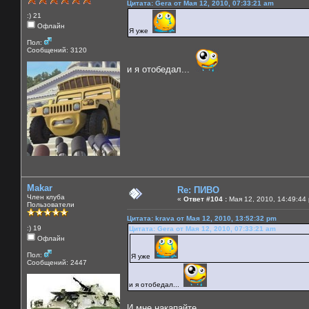
Цитата: Gera от Мая 12, 2010, 07:33:21 am
:) 21
Офлайн
Я уже
Пол:
Сообщений: 3120
и я отобедал...
Makar
Re: ПИВО
Член клуба
«
Ответ #104 :
Мая 12, 2010, 14:49:44
Пользователи
Цитата: krava от Мая 12, 2010, 13:52:32 pm
:) 19
Цитата: Gera от Мая 12, 2010, 07:33:21 am
Офлайн
Пол:
Я уже
Сообщений: 2447
и я отобедал...
И мне накапайте....