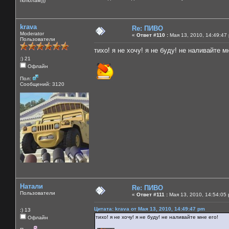
пополам)))
krava
Re: ПИВО
Moderator
«
Ответ #110 :
Мая 13, 2010, 14:49:47
Пользователи
тихо! я не хочу! я не буду! не наливайте м
:) 21
Офлайн
Пол:
Сообщений: 3120
Натали
Re: ПИВО
Пользователи
«
Ответ #111 :
Мая 13, 2010, 14:54:05
Цитата: krava от Мая 13, 2010, 14:49:47 pm
:) 13
тихо! я не хочу! я не буду! не наливайте мне его!
Офлайн