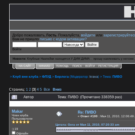
Добро пожаловать,
Гость
. Пожалуйста,
войдите
или
зарегистрируйтес
Вам не пришло
письмо с кодом активации?
Войти
Новости
: Клубные Наклейки находятся У ДИМ ДИМА . прошу наклеивать у негоже 
НА САЙТ
НАЧАЛО
ПОМОЩЬ
ПОИСК
ВОЙТИ
РЕГИСТРАЦИЯ
>
Клуб вне клуба
>
ФЛУД
>
Берлога
(Модератор:
krava
) > Тема:
ПИВО
Страниц:
1
2
[
3
]
4
5
Все
Вниз
Автор
Тема: ПИВО (Прочитано 338359 раз)
0 Пользователей и 33 Гостей смотрят эту тему.
Makar
Re: ПИВО
Член клуба
«
Ответ #100 :
Мая 11, 2010, 12:06:49
Пользователи
Цитата: Gera от Мая 11, 2010, 07:20:33 am
:) 19
аааааааанннннннуууууууууукккккккккккааааааааааа
Офлайн