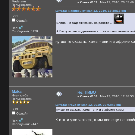
Moderator
«
Ответ #107 :
Мая 12, 2010, 20:03:46
Пользователи
Цитата: Фахивец от Мая 12, 2010, 19:35:13 pm
:) 21
Офлайн
Блина .. я задерживаюсь на работе ..
Пол:
Сообщений: 3120
А Вы тута пивом дразнитесь ... не по человечески всё
ну шо те сказать: хамы - они и в африке х
Makar
Re: ПИВО
Член клуба
«
Ответ #108 :
Мая 13, 2010, 12:38:53
Пользователи
Цитата: krava от Мая 12, 2010, 20:03:46 pm
:) 19
ну шо те сказать: хамы - они и в африке хамы.
Офлайн
К стати уже четверг, а мы все еще не пооб
Пол:
Сообщений: 2447