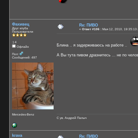
Фахивец
Re: ПИВО
Друг клуба
«
Ответ #106 :
Мая 12, 2010, 19:35:13
Пользователи
:) 4
Блина .. я задерживаюсь на работе ..
Офлайн
Пол:
А Вы тута пивом дразнитесь ... не по чело
Сообщений: 497
Mercedes-Benz
С ув. Андрей Палыч
krava
Re: ПИВО