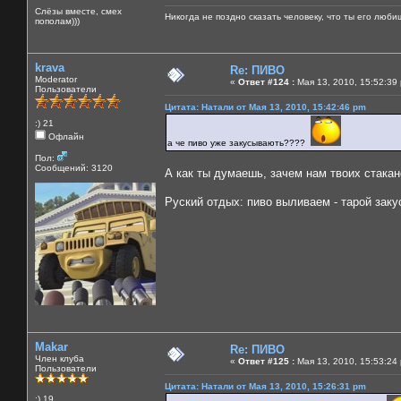
Слёзы вместе, смех
Никогда не поздно сказать человеку, что ты его люби
пополам)))
krava
Re: ПИВО
Moderator
«
Ответ #124 :
Мая 13, 2010, 15:52:39
Пользователи
Цитата: Натали от Мая 13, 2010, 15:42:46 pm
:) 21
Офлайн
а че пиво уже закусывають????
Пол:
Сообщений: 3120
А как ты думаешь, зачем нам твоих стака
Руский отдых: пиво выливаем - тарой зак
Makar
Re: ПИВО
Член клуба
«
Ответ #125 :
Мая 13, 2010, 15:53:24
Пользователи
Цитата: Натали от Мая 13, 2010, 15:26:31 pm
:) 19