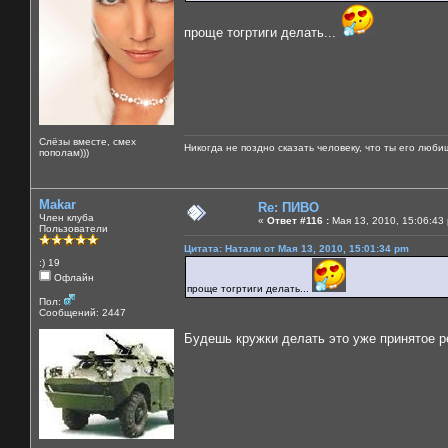
проще тогртиги делать...
Слёзы вместе, смех
Никогда не поздно сказать человеку, что ты его люби
пополам)))
Makar
Re: ПИВО
Член клуба
«
Ответ #116 :
Мая 13, 2010, 15:06:43
Пользователи
Цитата: Натали от Мая 13, 2010, 15:01:34 pm
:) 19
Офлайн
проще тогртиги делать...
Пол:
Сообщений: 2447
Будешь кружки делать это уже принятое 