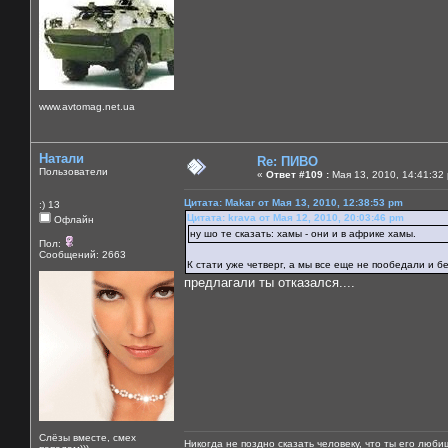
www.avtomag.net.ua
Натали
Re: ПИВО
Пользователи
«
Ответ #109 :
Мая 13, 2010, 14:41:32
Цитата: Makar от Мая 13, 2010, 12:38:53 pm
:) 13
Цитата: krava от Мая 12, 2010, 20:03:46 pm
Офлайн
ну шо те сказать: хамы - они и в африке хамы.
Пол:
Сообщений: 2663
К стати уже четверг, а мы все еще не пообедали и бе
предлагали ты отказался....
Слёзы вместе, смех
Никогда не поздно сказать человеку, что ты его люби