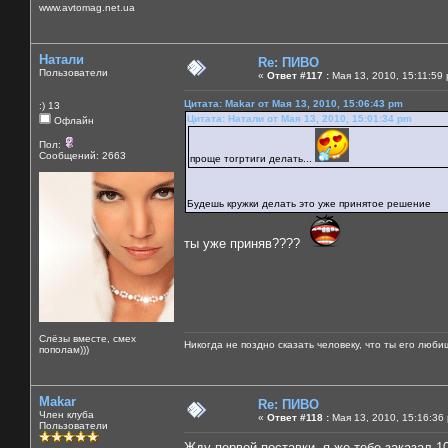
www.avtomag.net.ua
Натали
Re: ПИВО
Пользователи
«
Ответ #117 :
Мая 13, 2010, 15:11:59
Цитата: Makar от Мая 13, 2010, 15:06:43 pm
:) 13
Цитата: Натали от Мая 13, 2010, 15:01:34 pm
Офлайн
Пол:
Сообщений: 2663
проще тогртиги делать...
Будешь кружки делать это уже принятое решение
ты уже приняв????
Слёзы вместе, смех
Никогда не поздно сказать человеку, что ты его люби
пополам)))
Makar
Re: ПИВО
Член клуба
«
Ответ #118 :
Мая 13, 2010, 15:16:36
Пользователи
Жду первой поставки, я же тебе заказал 1