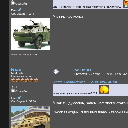
Офлайн
да, не мальчиги мне проще тортиги и салатики....
Пол:
Сообщений: 2447
А к ним кружечки
www.avtomag.net.ua
krava
Re: ПИВО
Moderator
«
Ответ #126 :
Мая 13, 2010, 15:53:42
Пользователи
Цитата: Натали от Мая 13, 2010, 15:42:46 pm
:) 21
Офлайн
а че пиво уже закусывають????
Пол:
Сообщений: 3120
А как ты думаешь, зачем нам твоих стака
Русский отдых: пиво выливаем - тарой за