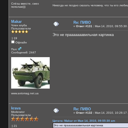
Слёзы вместе, смех
Никогда не поздно сказать человеку, что ты его люби
пополам)))
Makar
Re: ПИВО
Член клуба
«
Ответ #131 :
Мая 14, 2010, 09:55:30
Пользователи
Это не прааааааавильная картинка
:) 19
Офлайн
Пол:
Сообщений: 2447
www.avtomag.net.ua
krava
Re: ПИВО
Moderator
«
Ответ #132 :
Мая 14, 2010, 10:26:17
Пользователи
Цитата: Makar от Мая 14, 2010, 09:55:30 am
Это не прааааааавильная картинка
:) 21