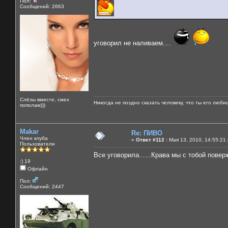
Пол:
Сообщений: 2663
уговорил не наливаем....
Слёзы вместе, смех
Никогда не поздно сказать человеку, что ты его люби
пополам)))
Makar
Re: ПИВО
Член клуба
«
Ответ #112 :
Мая 13, 2010, 14:55:21
Пользователи
Все уговорила......Крава мы с тобой повер
:) 19
Офлайн
Пол:
Сообщений: 2447