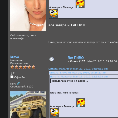
А завтра - Тяпница
вот завтра и ТЯПНИТЕ...
Слёзы вместе, смех
пополам)))
Никогда не поздно сказать человеку, что ты его люби
krava
Re: ПИВО
Moderator
«
Ответ #137 :
Мая 20, 2010, 09:18:00
Пользователи
Цитата: Натали от Мая 20, 2010, 08:30:51 am
Цитата: krava от Мая 20, 2010, 08:26:23 am
:) 21
Цитата: Makar от Мая 17, 2010, 12:13:58 pm
Офлайн
Понедельник уже на дворе...
Пол:
Сообщений: 3120
проснись! уже четверг!
А завтра - Тяпница