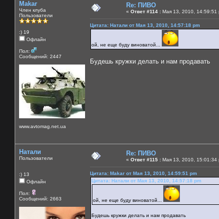
Makar
Re: ПИВО
Член клуба
«
Ответ #114 :
Мая 13, 2010, 14:59:51
Пользователи
Цитата: Натали от Мая 13, 2010, 14:57:18 pm
:) 19
Офлайн
ой, не еще буду виноватой...
Пол:
Сообщений: 2447
Будешь кружки делать и нам продавать
www.avtomag.net.ua
Натали
Re: ПИВО
Пользователи
«
Ответ #115 :
Мая 13, 2010, 15:01:34
Цитата: Makar от Мая 13, 2010, 14:59:51 pm
:) 13
Цитата: Натали от Мая 13, 2010, 14:57:18 pm
Офлайн
Пол:
Сообщений: 2663
ой, не еще буду виноватой...
Будешь кружки делать и нам продавать