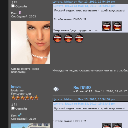
Цитата: Makar от Мая 13, 2010, 15:54:50 pm
:) 13
Цитата: krava от Мая 13, 2010, 15:53:42 pm
Офлайн
Русский отдых: пиво выливаем - тарой закусываем!
Пол:
Сообщений: 2663
Я тебе вылью ПИВО!!!!!
Закусывать будет трудно потом....
Слёзы вместе, смех
Никогда не поздно сказать человеку, что ты его люби
пополам)))
krava
Re: ПИВО
Moderator
«
Ответ #129 :
Мая 14, 2010, 09:46:17
Пользователи
Цитата: Makar от Мая 13, 2010, 15:54:50 pm
Цитата: krava от Мая 13, 2010, 15:53:42 pm
:) 21
Русский отдых: пиво выливаем - тарой закусываем!
Офлайн
Пол:
Сообщений: 3120
Я тебе вылью ПИВО!!!!!