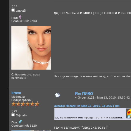
:) 13
Офлайн
да, не мальчиги мне проще тортиги и салат
Пол:
Сообщений: 2663
Слёзы вместе, смех
Никогда не поздно сказать человеку, что ты его люби
пополам)))
krava
Re: ПИВО
Moderator
«
Ответ #122 :
Мая 13, 2010, 15:35:42
Пользователи
Цитата: Натали от Мая 13, 2010, 15:26:31 pm
:) 21
Офлайн
да, не мальчиги мне проще тортиги и салатики....
Пол:
Сообщений: 3120
так и запишем: "закуска есть!"