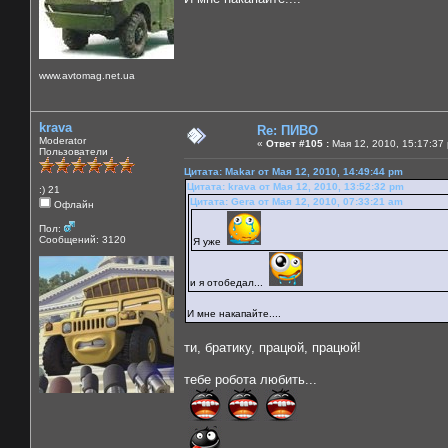
www.avtomag.net.ua
krava
Re: ПИВО
Moderator
«
Ответ #105 :
Мая 12, 2010, 15:17:37
Пользователи
Цитата: Makar от Мая 12, 2010, 14:49:44 pm
Цитата: krava от Мая 12, 2010, 13:52:32 pm
:) 21
Цитата: Gera от Мая 12, 2010, 07:33:21 am
Офлайн
Пол:
Сообщений: 3120
Я уже
и я отобедал...
И мне накапайте....
ти, братику, працюй, працюй!
тебе робота любить...