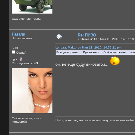
www.avtomag.net.ua
Натали
Re: ПИВО
Пользователи
«
Ответ #113 :
Мая 13, 2010, 14:57:18
Цитата: Makar от Мая 13, 2010, 14:55:21 pm
:) 13
Все уговорила......Крава мы с тобой повержены....со
Офлайн
Пол:
Сообщений: 2663
ой, не еще буду виноватой...
Слёзы вместе, смех
Никогда не поздно сказать человеку, что ты его люби
пополам)))