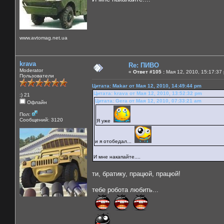
www.avtomag.net.ua
krava
Re: ПИВО
Moderator
«
Ответ #105 :
Мая 12, 2010, 15:17:37
Пользователи
Цитата: Makar от Мая 12, 2010, 14:49:44 pm
Цитата: krava от Мая 12, 2010, 13:52:32 pm
:) 21
Цитата: Gera от Мая 12, 2010, 07:33:21 am
Офлайн
Пол:
Сообщений: 3120
Я уже
и я отобедал...
И мне накапайте....
ти, братику, працюй, працюй!
тебе робота любить...