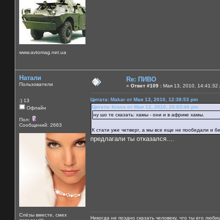
www.avtomag.net.ua
Натали
Re: ПИВО
Пользователи
«
Ответ #109 :
Мая 13, 2010, 14:41:32
Цитата: Makar от Мая 13, 2010, 12:38:53 pm
:) 13
Цитата: krava от Мая 12, 2010, 20:03:46 pm
Офлайн
ну шо те сказать: хамы - они и в африке хамы.
Пол:
Сообщений: 2663
К стати уже четверг, а мы все еще не пообедали и бе
предлагали ты отказался....
Слёзы вместе, смех
Никогда не поздно сказать человеку, что ты его люби