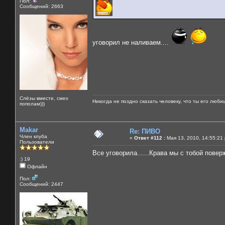
Пол:
Сообщений: 2663
уговорил не наливаем....
Слёзы вместе, смех
Никогда не поздно сказать человеку, что ты его люби
пополам)))
Makar
Re: ПИВО
Член клуба
«
Ответ #112 :
Мая 13, 2010, 14:55:21
Пользователи
Все уговорила......Крава мы с тобой повер
:) 19
Офлайн
Пол:
Сообщений: 2447