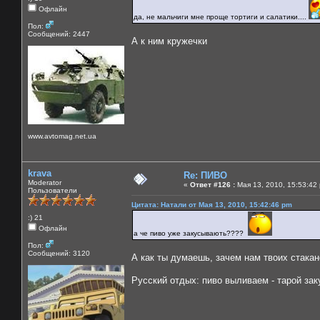
Офлайн
да, не мальчиги мне проще тортиги и салатики....
Пол:
Сообщений: 2447
А к ним кружечки
www.avtomag.net.ua
krava
Re: ПИВО
Moderator
«
Ответ #126 :
Мая 13, 2010, 15:53:42
Пользователи
Цитата: Натали от Мая 13, 2010, 15:42:46 pm
:) 21
Офлайн
а че пиво уже закусывають????
Пол:
Сообщений: 3120
А как ты думаешь, зачем нам твоих стака
Русский отдых: пиво выливаем - тарой за