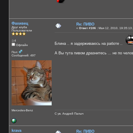
Фахивец
Re: ПИВО
Друг клуба
«
Ответ #106 :
Мая 12, 2010, 19:35:13
Пользователи
:) 4
Блина .. я задерживаюсь на работе ..
Офлайн
Пол:
А Вы тута пивом дразнитесь ... не по чело
Сообщений: 497
Mercedes-Benz
С ув. Андрей Палыч
krava
Re: ПИВО