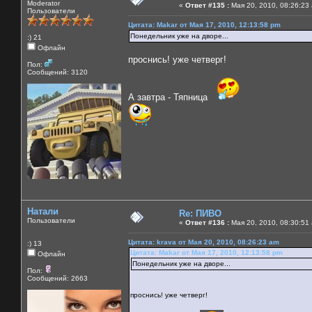
Moderator
«
Ответ #135 :
Мая 20, 2010, 08:26:23
Пользователи
Цитата: Makar от Мая 17, 2010, 12:13:58 pm
Понедельник уже на дворе...
:) 21
Офлайн
проснись! уже четверг!
Пол:
Сообщений: 3120
А завтра - Тяпница
Натали
Re: ПИВО
Пользователи
«
Ответ #136 :
Мая 20, 2010, 08:30:51
Цитата: krava от Мая 20, 2010, 08:26:23 am
:) 13
Цитата: Makar от Мая 17, 2010, 12:13:58 pm
Офлайн
Понедельник уже на дворе...
Пол:
Сообщений: 2663
проснись! уже четверг!