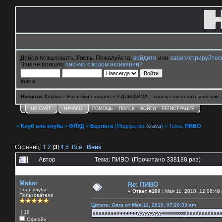
Добро пожаловать,
Гость
. Пожалуйста,
войдите
или
зарегистрируйтес
Вам не пришло
письмо с кодом активации?
Войти
Новости
: Клубные Наклейки находятся У ДИМ ДИМА . прошу наклеивать у негоже 
НА САЙТ
НАЧАЛО
ПОМОЩЬ
ПОИСК
ВОЙТИ
РЕГИСТРАЦИЯ
>
Клуб вне клуба
>
ФЛУД
>
Берлога
(Модератор:
krava
) > Тема:
ПИВО
Страниц:
1
2
[
3
]
4
5
Все
Вниз
Автор
Тема: ПИВО (Прочитано 338188 раз)
0 Пользователей и 24 Гостей смотрят эту тему.
Makar
Re: ПИВО
Член клуба
«
Ответ #100 :
Мая 11, 2010, 12:06:49
Пользователи
Цитата: Gera от Мая 11, 2010, 07:20:33 am
:) 19
аааааааанннннннуууууууууукккккккккккааааааааааа
Офлайн