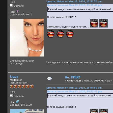
Цитата: Makar от Мая 13, 2010, 15:54:50 pm
:) 13
Цитата: krava от Мая 13, 2010, 15:53:42 pm
Офлайн
Русский отдых: пиво выливаем - тарой закусываем!
Пол:
Сообщений: 2663
Я тебе вылью ПИВО!!!!!
Закусывать будет трудно потом....
Слёзы вместе, смех
Никогда не поздно сказать человеку, что ты его люби
пополам)))
krava
Re: ПИВО
Moderator
«
Ответ #129 :
Мая 14, 2010, 09:46:17
Пользователи
Цитата: Makar от Мая 13, 2010, 15:54:50 pm
Цитата: krava от Мая 13, 2010, 15:53:42 pm
:) 21
Русский отдых: пиво выливаем - тарой закусываем!
Офлайн
Пол:
Сообщений: 3120
Я тебе вылью ПИВО!!!!!