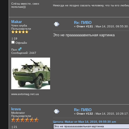
Слёзы вместе, смех
Никогда не поздно сказать человеку, что ты его люби
пополам)))
Makar
Re: ПИВО
Член клуба
«
Ответ #131 :
Мая 14, 2010, 09:55:30
Пользователи
Это не прааааааавильная картинка
:) 19
Офлайн
Пол:
Сообщений: 2447
www.avtomag.net.ua
krava
Re: ПИВО
Moderator
«
Ответ #132 :
Мая 14, 2010, 10:26:17
Пользователи
Цитата: Makar от Мая 14, 2010, 09:55:30 am
Это не прааааааавильная картинка
:) 21