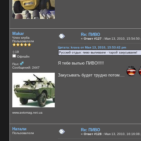
Makar
Re: ПИВО
Член клуба
«
Ответ #127 :
Мая 13, 2010, 15:54:50
Пользователи
Цитата: krava от Мая 13, 2010, 15:53:42 pm
:) 19
Русский отдых: пиво выливаем - тарой закусываем!
Офлайн
Я тебе вылью ПИВО!!!!!
Пол:
Сообщений: 2447
Закусывать будет трудно потом....
www.avtomag.net.ua
Натали
Re: ПИВО
Пользователи
«
Ответ #128 :
Мая 13, 2010, 16:16:08