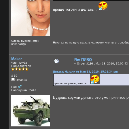
проще тогртиги делать...
Слёзы вместе, смех
Никогда не поздно сказать человеку, что ты его люби
пополам)))
Makar
Re: ПИВО
Член клуба
«
Ответ #116 :
Мая 13, 2010, 15:06:43
Пользователи
Цитата: Натали от Мая 13, 2010, 15:01:34 pm
:) 19
Офлайн
проще тогртиги делать...
Пол:
Сообщений: 2447
Будешь кружки делать это уже принятое 