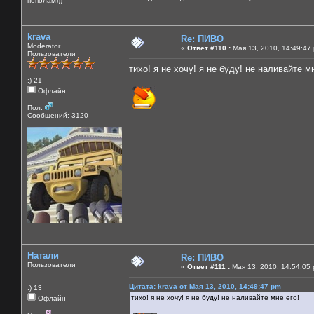
пополам)))
krava
Re: ПИВО
Moderator
«
Ответ #110 :
Мая 13, 2010, 14:49:47
Пользователи
тихо! я не хочу! я не буду! не наливайте м
:) 21
Офлайн
Пол:
Сообщений: 3120
Натали
Re: ПИВО
Пользователи
«
Ответ #111 :
Мая 13, 2010, 14:54:05
Цитата: krava от Мая 13, 2010, 14:49:47 pm
:) 13
тихо! я не хочу! я не буду! не наливайте мне его!
Офлайн