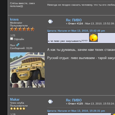
Слёзы вместе, смех
Никогда не поздно сказать человеку, что ты его люби
пополам)))
krava
Re: ПИВО
Moderator
«
Ответ #124 :
Мая 13, 2010, 15:52:39
Пользователи
Цитата: Натали от Мая 13, 2010, 15:42:46 pm
:) 21
Офлайн
а че пиво уже закусывають????
Пол:
Сообщений: 3120
А как ты думаешь, зачем нам твоих стака
Руский отдых: пиво выливаем - тарой зак
Makar
Re: ПИВО
Член клуба
«
Ответ #125 :
Мая 13, 2010, 15:53:24
Пользователи
Цитата: Натали от Мая 13, 2010, 15:26:31 pm
:) 19