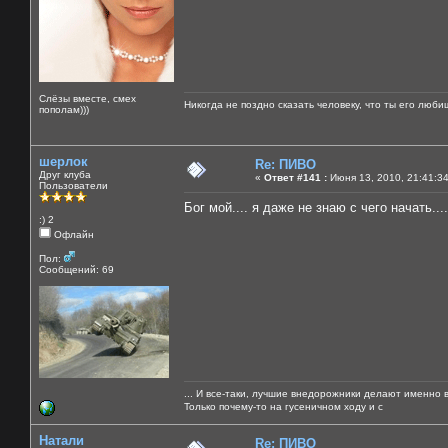
Слёзы вместе, смех
Никогда не поздно сказать человеку, что ты его люби
пополам)))
шерлок
Re: ПИВО
Друг клуба
«
Ответ #141 :
Июня 13, 2010, 21:41:3
Пользователи
Бог мой.... я даже не знаю с чего начать....
:) 2
Офлайн
Пол:
Сообщений: 69
... И все-таки, лучшие внедорожники делают именно 
Только почему-то на гусеничном ходу и с
Натали
Re: ПИВО