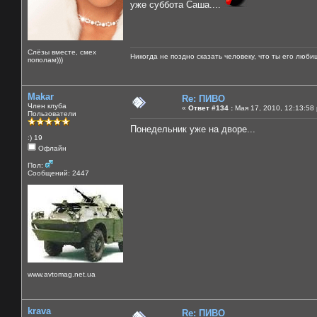
уже суббота Саша....
Слёзы вместе, смех
Никогда не поздно сказать человеку, что ты его люби
пополам)))
Makar
Re: ПИВО
Член клуба
«
Ответ #134 :
Мая 17, 2010, 12:13:58
Пользователи
Понедельник уже на дворе...
:) 19
Офлайн
Пол:
Сообщений: 2447
www.avtomag.net.ua
krava
Re: ПИВО