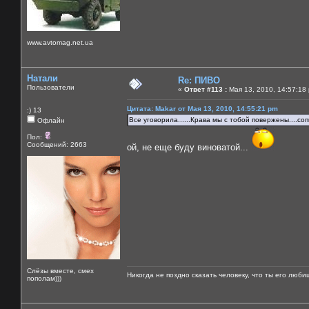
www.avtomag.net.ua
Натали
Re: ПИВО
Пользователи
«
Ответ #113 :
Мая 13, 2010, 14:57:18
Цитата: Makar от Мая 13, 2010, 14:55:21 pm
:) 13
Все уговорила......Крава мы с тобой повержены....со
Офлайн
Пол:
Сообщений: 2663
ой, не еще буду виноватой...
Слёзы вместе, смех
Никогда не поздно сказать человеку, что ты его люби
пополам)))