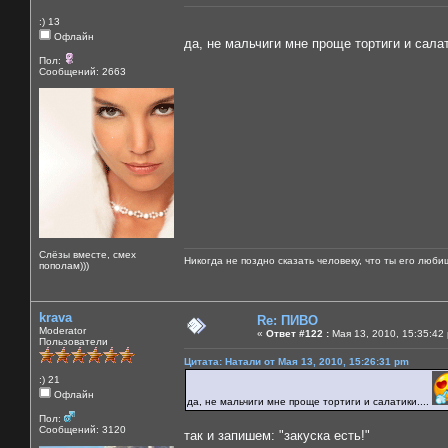
:) 13
Офлайн
да, не мальчиги мне проще тортиги и салат
Пол:
Сообщений: 2663
Слёзы вместе, смех
Никогда не поздно сказать человеку, что ты его люби
пополам)))
krava
Re: ПИВО
Moderator
«
Ответ #122 :
Мая 13, 2010, 15:35:42
Пользователи
Цитата: Натали от Мая 13, 2010, 15:26:31 pm
:) 21
Офлайн
да, не мальчиги мне проще тортиги и салатики....
Пол:
Сообщений: 3120
так и запишем: "закуска есть!"