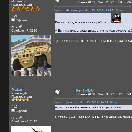
Moderator
«
Ответ #107 :
Мая 12, 2010, 20:03:46
Пользователи
Цитата: Фахивец от Мая 12, 2010, 19:35:13 pm
:) 21
Офлайн
Блина .. я задерживаюсь на работе ..
Пол:
Сообщений: 3120
А Вы тута пивом дразнитесь ... не по человечески всё
ну шо те сказать: хамы - они и в африке х
Makar
Re: ПИВО
Член клуба
«
Ответ #108 :
Мая 13, 2010, 12:38:53
Пользователи
Цитата: krava от Мая 12, 2010, 20:03:46 pm
:) 19
ну шо те сказать: хамы - они и в африке хамы.
Офлайн
К стати уже четверг, а мы все еще не пооб
Пол:
Сообщений: 2447