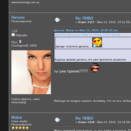
www.avtomag.net.ua
Натали
Re: ПИВО
Пользователи
«
Ответ #117 :
Мая 13, 2010, 15:11:59
Цитата: Makar от Мая 13, 2010, 15:06:43 pm
:) 13
Цитата: Натали от Мая 13, 2010, 15:01:34 pm
Офлайн
Пол:
Сообщений: 2663
проще тогртиги делать...
Будешь кружки делать это уже принятое решение
ты уже приняв????
Слёзы вместе, смех
Никогда не поздно сказать человеку, что ты его люби
пополам)))
Makar
Re: ПИВО
Член клуба
«
Ответ #118 :
Мая 13, 2010, 15:16:36
Пользователи
Жду первой поставки, я же тебе заказал 1