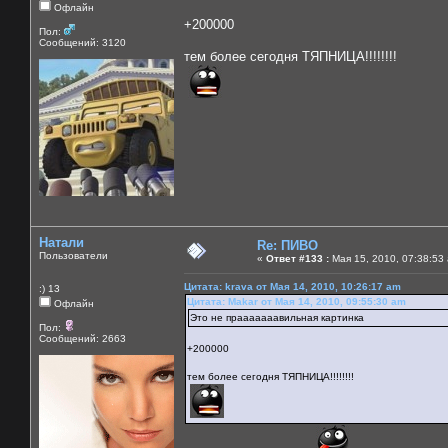
Офлайн
+200000
Пол:
Сообщений: 3120
тем более сегодня ТЯПНИЦА!!!!!!!!
Натали
Re: ПИВО
Пользователи
«
Ответ #133 :
Мая 15, 2010, 07:38:53
Цитата: krava от Мая 14, 2010, 10:26:17 am
:) 13
Цитата: Makar от Мая 14, 2010, 09:55:30 am
Офлайн
Это не прааааааавильная картинка
Пол:
Сообщений: 2663
+200000
тем более сегодня ТЯПНИЦА!!!!!!!!