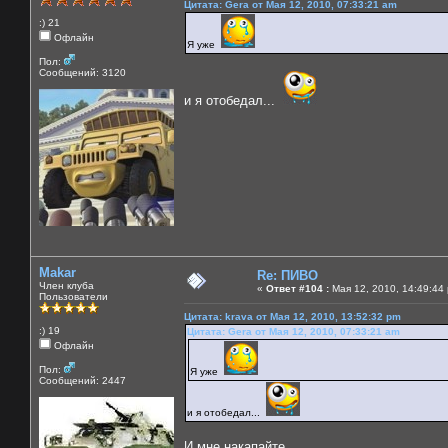
Цитата: Gera от Мая 12, 2010, 07:33:21 am
:) 21
Офлайн
Я уже
Пол:
Сообщений: 3120
и я отобедал...
Makar
Re: ПИВО
Член клуба
«
Ответ #104 :
Мая 12, 2010, 14:49:44
Пользователи
Цитата: krava от Мая 12, 2010, 13:52:32 pm
:) 19
Цитата: Gera от Мая 12, 2010, 07:33:21 am
Офлайн
Пол:
Я уже
Сообщений: 2447
и я отобедал...
И мне накапайте....