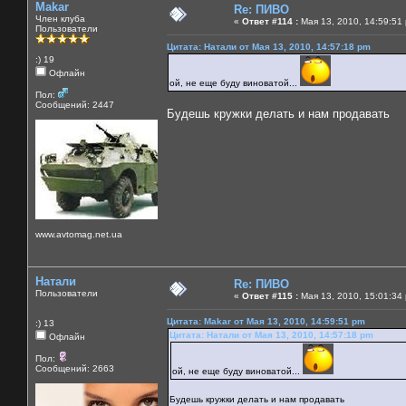
Makar
Re: ПИВО
Член клуба
«
Ответ #114 :
Мая 13, 2010, 14:59:51
Пользователи
Цитата: Натали от Мая 13, 2010, 14:57:18 pm
:) 19
Офлайн
ой, не еще буду виноватой...
Пол:
Сообщений: 2447
Будешь кружки делать и нам продавать
www.avtomag.net.ua
Натали
Re: ПИВО
Пользователи
«
Ответ #115 :
Мая 13, 2010, 15:01:34
Цитата: Makar от Мая 13, 2010, 14:59:51 pm
:) 13
Цитата: Натали от Мая 13, 2010, 14:57:18 pm
Офлайн
Пол:
Сообщений: 2663
ой, не еще буду виноватой...
Будешь кружки делать и нам продавать