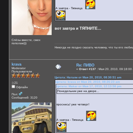
А завтра - Тяпница
вот завтра и ТЯПНИТЕ...
Слёзы вместе, смех
пополам)))
Никогда не поздно сказать человеку, что ты его люби
krava
Re: ПИВО
Moderator
«
Ответ #137 :
Мая 20, 2010, 09:18:00
Пользователи
Цитата: Натали от Мая 20, 2010, 08:30:51 am
Цитата: krava от Мая 20, 2010, 08:26:23 am
:) 21
Цитата: Makar от Мая 17, 2010, 12:13:58 pm
Офлайн
Понедельник уже на дворе...
Пол:
Сообщений: 3120
проснись! уже четверг!
А завтра - Тяпница