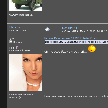
www.avtomag.net.ua
Натали
Re: ПИВО
Пользователи
«
Ответ #113 :
Мая 13, 2010, 14:57:18
Цитата: Makar от Мая 13, 2010, 14:55:21 pm
:) 13
Все уговорила......Крава мы с тобой повержены....со
Офлайн
Пол:
Сообщений: 2663
ой, не еще буду виноватой...
Слёзы вместе, смех
Никогда не поздно сказать человеку, что ты его люби
пополам)))