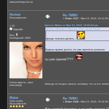
www.avtomag.net.ua
Натали
Re: ПИВО
Пользователи
«
Ответ #117 :
Мая 13, 2010, 15:11:59
Цитата: Makar от Мая 13, 2010, 15:06:43 pm
:) 13
Цитата: Натали от Мая 13, 2010, 15:01:34 pm
Офлайн
Пол:
Сообщений: 2663
проще тогртиги делать...
Будешь кружки делать это уже принятое решение
ты уже приняв????
Слёзы вместе, смех
Никогда не поздно сказать человеку, что ты его люби
пополам)))
Makar
Re: ПИВО
Член клуба
«
Ответ #118 :
Мая 13, 2010, 15:16:36
Пользователи
Жду первой поставки, я же тебе заказал 1