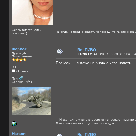
Слёзы вместе, смех
Никогда не поздно сказать человеку, что ты его люби
пополам)))
шерлок
Re: ПИВО
Друг клуба
«
Ответ #141 :
Июня 13, 2010, 21:41:3
Пользователи
Бог мой.... я даже не знаю с чего начать....
:) 2
Офлайн
Пол:
Сообщений: 69
... И все-таки, лучшие внедорожники делают именно 
Только почему-то на гусеничном ходу и с
Натали
Re: ПИВО