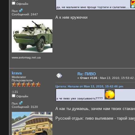
Офлайн
да, не мальчиги мне проще тортиги и салатики....
Пол:
Сообщений: 2447
А к ним кружечки
www.avtomag.net.ua
krava
Re: ПИВО
Moderator
«
Ответ #126 :
Мая 13, 2010, 15:53:42
Пользователи
Цитата: Натали от Мая 13, 2010, 15:42:46 pm
:) 21
Офлайн
а че пиво уже закусывають????
Пол:
Сообщений: 3120
А как ты думаешь, зачем нам твоих стака
Русский отдых: пиво выливаем - тарой за