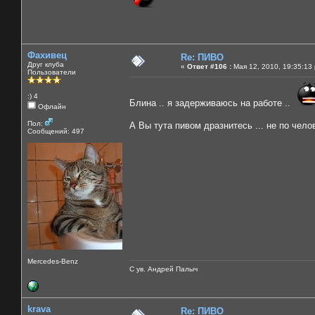
Фахивец
Re: ПИВО
Друг клуба
«
Ответ #106 :
Мая 12, 2010, 19:35:13
Пользователи
:) 4
Блина .. я задерживаюсь на работе ..
Офлайн
Пол:
А Вы тута пивом дразнитесь ... не по чело
Сообщений: 497
Mercedes-Benz
С ув. Андрей Палыч
krava
Re: ПИВО