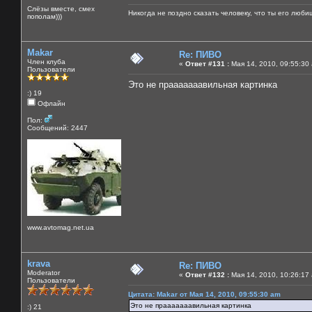
Слёзы вместе, смех
Никогда не поздно сказать человеку, что ты его люби
пополам)))
Makar
Re: ПИВО
Член клуба
«
Ответ #131 :
Мая 14, 2010, 09:55:30
Пользователи
Это не прааааааавильная картинка
:) 19
Офлайн
Пол:
Сообщений: 2447
www.avtomag.net.ua
krava
Re: ПИВО
Moderator
«
Ответ #132 :
Мая 14, 2010, 10:26:17
Пользователи
Цитата: Makar от Мая 14, 2010, 09:55:30 am
Это не прааааааавильная картинка
:) 21