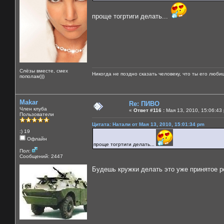
проще тогртиги делать...
Слёзы вместе, смех
Никогда не поздно сказать человеку, что ты его люби
пополам)))
Makar
Re: ПИВО
Член клуба
«
Ответ #116 :
Мая 13, 2010, 15:06:43
Пользователи
Цитата: Натали от Мая 13, 2010, 15:01:34 pm
:) 19
Офлайн
проще тогртиги делать...
Пол:
Сообщений: 2447
Будешь кружки делать это уже принятое 