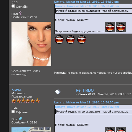
Цитата: Makar от Мая 13, 2010, 15:54:50 pm
:) 13
Цитата: krava от Мая 13, 2010, 15:53:42 pm
Офлайн
Русский отдых: пиво выливаем - тарой закусываем!
Пол:
Сообщений: 2663
Я тебе вылью ПИВО!!!!!
Закусывать будет трудно потом....
Слёзы вместе, смех
Никогда не поздно сказать человеку, что ты его люби
пополам)))
krava
Re: ПИВО
Moderator
«
Ответ #129 :
Мая 14, 2010, 09:46:17
Пользователи
Цитата: Makar от Мая 13, 2010, 15:54:50 pm
Цитата: krava от Мая 13, 2010, 15:53:42 pm
:) 21
Русский отдых: пиво выливаем - тарой закусываем!
Офлайн
Пол:
Сообщений: 3120
Я тебе вылью ПИВО!!!!!