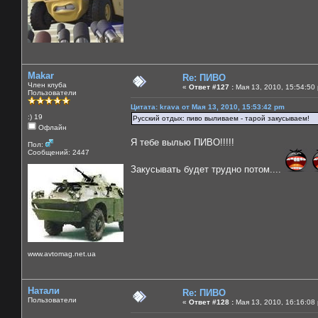
Makar
Re: ПИВО
Член клуба
«
Ответ #127 :
Мая 13, 2010, 15:54:50
Пользователи
Цитата: krava от Мая 13, 2010, 15:53:42 pm
:) 19
Русский отдых: пиво выливаем - тарой закусываем!
Офлайн
Я тебе вылью ПИВО!!!!!
Пол:
Сообщений: 2447
Закусывать будет трудно потом....
www.avtomag.net.ua
Натали
Re: ПИВО
Пользователи
«
Ответ #128 :
Мая 13, 2010, 16:16:08