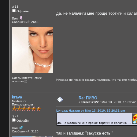
:) 13
Офлайн
да, не мальчиги мне проще тортиги и салат
Пол:
Сообщений: 2663
Слёзы вместе, смех
Никогда не поздно сказать человеку, что ты его люби
пополам)))
krava
Re: ПИВО
Moderator
«
Ответ #122 :
Мая 13, 2010, 15:35:42
Пользователи
Цитата: Натали от Мая 13, 2010, 15:26:31 pm
:) 21
Офлайн
да, не мальчиги мне проще тортиги и салатики....
Пол:
Сообщений: 3120
так и запишем: "закуска есть!"