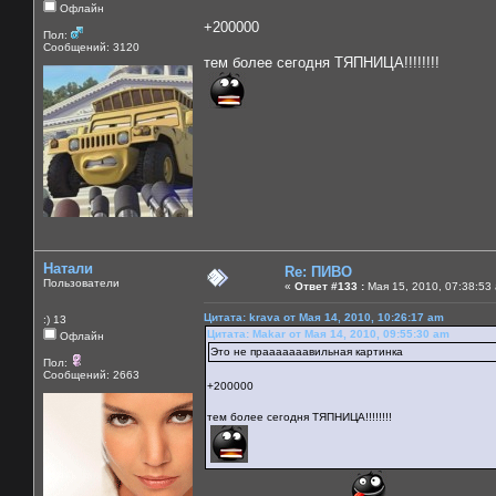
Офлайн
+200000
Пол:
Сообщений: 3120
тем более сегодня ТЯПНИЦА!!!!!!!!
Натали
Re: ПИВО
Пользователи
«
Ответ #133 :
Мая 15, 2010, 07:38:53
Цитата: krava от Мая 14, 2010, 10:26:17 am
:) 13
Цитата: Makar от Мая 14, 2010, 09:55:30 am
Офлайн
Это не прааааааавильная картинка
Пол:
Сообщений: 2663
+200000
тем более сегодня ТЯПНИЦА!!!!!!!!