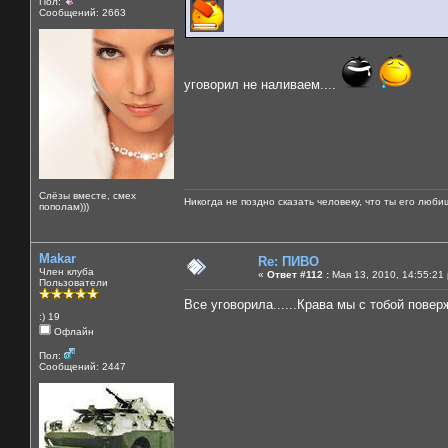
Пол:
Сообщений: 2663
уговорил не наливаем....
Слёзы вместе, смех
Никогда не поздно сказать человеку, что ты его люби
пополам)))
Makar
Re: ПИВО
Член клуба
«
Ответ #112 :
Мая 13, 2010, 14:55:21
Пользователи
Все уговорила......Крава мы с тобой повер
:) 19
Офлайн
Пол:
Сообщений: 2447