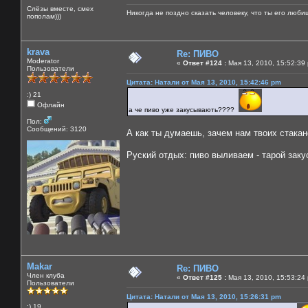
Слёзы вместе, смех
Никогда не поздно сказать человеку, что ты его люби
пополам)))
krava
Re: ПИВО
Moderator
«
Ответ #124 :
Мая 13, 2010, 15:52:39
Пользователи
Цитата: Натали от Мая 13, 2010, 15:42:46 pm
:) 21
Офлайн
а че пиво уже закусывають????
Пол:
Сообщений: 3120
А как ты думаешь, зачем нам твоих стака
Руский отдых: пиво выливаем - тарой зак
Makar
Re: ПИВО
Член клуба
«
Ответ #125 :
Мая 13, 2010, 15:53:24
Пользователи
Цитата: Натали от Мая 13, 2010, 15:26:31 pm
:) 19