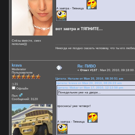
А завтра - Тяпница
вот завтра и ТЯПНИТЕ...
Слёзы вместе, смех
пополам)))
Никогда не поздно сказать человеку, что ты его люби
krava
Re: ПИВО
Moderator
«
Ответ #137 :
Мая 20, 2010, 09:18:00
Пользователи
Цитата: Натали от Мая 20, 2010, 08:30:51 am
Цитата: krava от Мая 20, 2010, 08:26:23 am
:) 21
Цитата: Makar от Мая 17, 2010, 12:13:58 pm
Офлайн
Понедельник уже на дворе...
Пол:
Сообщений: 3120
проснись! уже четверг!
А завтра - Тяпница