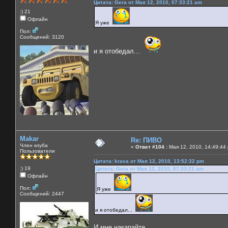
Цитата: Gera от Мая 12, 2010, 07:33:21 am
:) 21
Офлайн
Я уже
Пол:
Сообщений: 3120
и я отобедал...
Makar
Re: ПИВО
Член клуба
«
Ответ #104 :
Мая 12, 2010, 14:49:44
Пользователи
Цитата: krava от Мая 12, 2010, 13:52:32 pm
:) 19
Цитата: Gera от Мая 12, 2010, 07:33:21 am
Офлайн
Пол:
Я уже
Сообщений: 2447
и я отобедал...
И мне накапайте....