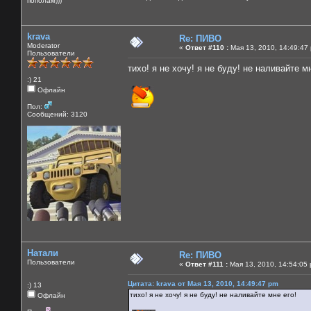
пополам)))
krava
Re: ПИВО
Moderator
«
Ответ #110 :
Мая 13, 2010, 14:49:47
Пользователи
тихо! я не хочу! я не буду! не наливайте м
:) 21
Офлайн
Пол:
Сообщений: 3120
Натали
Re: ПИВО
Пользователи
«
Ответ #111 :
Мая 13, 2010, 14:54:05
Цитата: krava от Мая 13, 2010, 14:49:47 pm
:) 13
тихо! я не хочу! я не буду! не наливайте мне его!
Офлайн