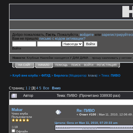
Добро пожаловать,
Гость
. Пожалуйста,
войдите
или
зарегистрируйтес
Вам не пришло
письмо с кодом активации?
Войти
Новости
: Клубные Наклейки находятся У ДИМ ДИМА . прошу наклеивать у негоже 
НА САЙТ
НАЧАЛО
ПОМОЩЬ
ПОИСК
ВОЙТИ
РЕГИСТРАЦИЯ
>
Клуб вне клуба
>
ФЛУД
>
Берлога
(Модератор:
krava
) > Тема:
ПИВО
Страниц:
1
2
[
3
]
4
5
Все
Вниз
Автор
Тема: ПИВО (Прочитано 338930 раз)
0 Пользователей и 20 Гостей смотрят эту тему.
Makar
Re: ПИВО
Член клуба
«
Ответ #100 :
Мая 11, 2010, 12:06:49
Пользователи
Цитата: Gera от Мая 11, 2010, 07:20:33 am
:) 19
аааааааанннннннуууууууууукккккккккккааааааааааа
Офлайн