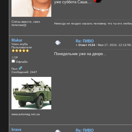
уже суббота Саша....
Слёзы вместе, смех
Никогда не поздно сказать человеку, что ты его люби
пополам)))
Makar
Re: ПИВО
Член клуба
«
Ответ #134 :
Мая 17, 2010, 12:13:58
Пользователи
Понедельник уже на дворе...
:) 19
Офлайн
Пол:
Сообщений: 2447
www.avtomag.net.ua
krava
Re: ПИВО