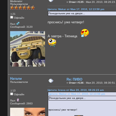
Moderator
«
Ответ #135 :
Мая 20, 2010, 08:26:23
Пользователи
Цитата: Makar от Мая 17, 2010, 12:13:58 pm
Понедельник уже на дворе...
:) 21
Офлайн
проснись! уже четверг!
Пол:
Сообщений: 3120
А завтра - Тяпница
Натали
Re: ПИВО
Пользователи
«
Ответ #136 :
Мая 20, 2010, 08:30:51
Цитата: krava от Мая 20, 2010, 08:26:23 am
:) 13
Цитата: Makar от Мая 17, 2010, 12:13:58 pm
Офлайн
Понедельник уже на дворе...
Пол:
Сообщений: 2663
проснись! уже четверг!