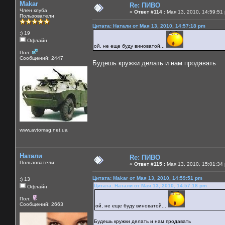
Makar
Re: ПИВО
Член клуба
«
Ответ #114 :
Мая 13, 2010, 14:59:51
Пользователи
Цитата: Натали от Мая 13, 2010, 14:57:18 pm
:) 19
Офлайн
ой, не еще буду виноватой...
Пол:
Сообщений: 2447
Будешь кружки делать и нам продавать
www.avtomag.net.ua
Натали
Re: ПИВО
Пользователи
«
Ответ #115 :
Мая 13, 2010, 15:01:34
Цитата: Makar от Мая 13, 2010, 14:59:51 pm
:) 13
Цитата: Натали от Мая 13, 2010, 14:57:18 pm
Офлайн
Пол:
Сообщений: 2663
ой, не еще буду виноватой...
Будешь кружки делать и нам продавать