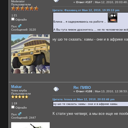
Moderator
«
Ответ #107 :
Мая 12, 2010, 20:03:46
Пользователи
Цитата: Фахивец от Мая 12, 2010, 19:35:13 pm
:) 21
Офлайн
Блина .. я задерживаюсь на работе ..
Пол:
Сообщений: 3120
А Вы тута пивом дразнитесь ... не по человечески всё
ну шо те сказать: хамы - они и в африке х
Makar
Re: ПИВО
Член клуба
«
Ответ #108 :
Мая 13, 2010, 12:38:53
Пользователи
Цитата: krava от Мая 12, 2010, 20:03:46 pm
:) 19
ну шо те сказать: хамы - они и в африке хамы.
Офлайн
К стати уже четверг, а мы все еще не пооб
Пол:
Сообщений: 2447