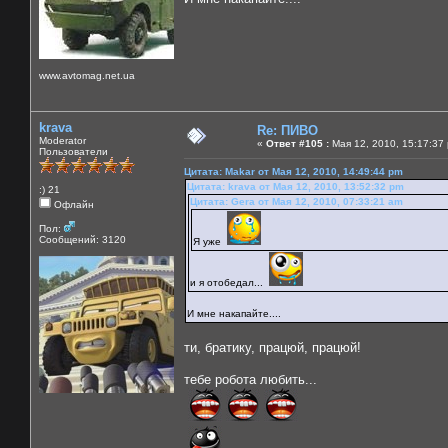
www.avtomag.net.ua
krava
Re: ПИВО
Moderator
«
Ответ #105 :
Мая 12, 2010, 15:17:37
Пользователи
Цитата: Makar от Мая 12, 2010, 14:49:44 pm
Цитата: krava от Мая 12, 2010, 13:52:32 pm
:) 21
Цитата: Gera от Мая 12, 2010, 07:33:21 am
Офлайн
Пол:
Сообщений: 3120
Я уже
и я отобедал...
И мне накапайте....
ти, братику, працюй, працюй!
тебе робота любить...