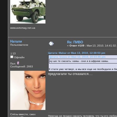
www.avtomag.net.ua
Натали
Re: ПИВО
Пользователи
«
Ответ #109 :
Мая 13, 2010, 14:41:32
Цитата: Makar от Мая 13, 2010, 12:38:53 pm
:) 13
Цитата: krava от Мая 12, 2010, 20:03:46 pm
Офлайн
ну шо те сказать: хамы - они и в африке хамы.
Пол:
Сообщений: 2663
К стати уже четверг, а мы все еще не пообедали и бе
предлагали ты отказался....
Слёзы вместе, смех
Никогда не поздно сказать человеку, что ты его люби