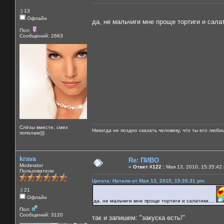
:) 13
Офлайн
да, не мальчиги мне проще тортиги и салат
Пол:
Сообщений: 2663
Слёзы вместе, смех
Никогда не поздно сказать человеку, что ты его люби
пополам)))
krava
Re: ПИВО
Moderator
«
Ответ #122 :
Мая 13, 2010, 15:35:42
Пользователи
Цитата: Натали от Мая 13, 2010, 15:26:31 pm
:) 21
Офлайн
да, не мальчиги мне проще тортиги и салатики....
Пол:
Сообщений: 3120
так и запишем: "закуска есть!"