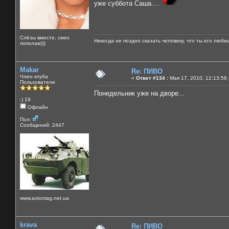
уже суббота Саша....
Слёзы вместе, смех
Никогда не поздно сказать человеку, что ты его люби
пополам)))
Makar
Re: ПИВО
Член клуба
«
Ответ #134 :
Мая 17, 2010, 12:13:58
Пользователи
Понедельник уже на дворе...
:) 19
Офлайн
Пол:
Сообщений: 2447
www.avtomag.net.ua
krava
Re: ПИВО