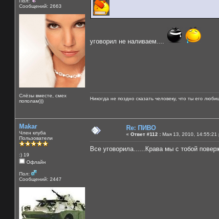
Пол:
Сообщений: 2663
уговорил не наливаем....
Слёзы вместе, смех
Никогда не поздно сказать человеку, что ты его люби
пополам)))
Makar
Re: ПИВО
Член клуба
«
Ответ #112 :
Мая 13, 2010, 14:55:21
Пользователи
Все уговорила......Крава мы с тобой повер
:) 19
Офлайн
Пол:
Сообщений: 2447