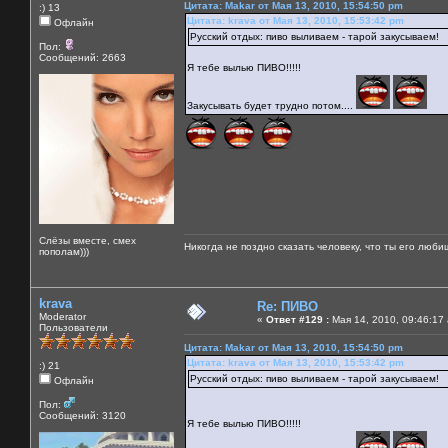
Цитата: Makar от Мая 13, 2010, 15:54:50 pm
:) 13
Цитата: krava от Мая 13, 2010, 15:53:42 pm
Офлайн
Русский отдых: пиво выливаем - тарой закусываем!
Пол:
Сообщений: 2663
Я тебе вылью ПИВО!!!!!
Закусывать будет трудно потом....
Слёзы вместе, смех
Никогда не поздно сказать человеку, что ты его люби
пополам)))
krava
Re: ПИВО
Moderator
«
Ответ #129 :
Мая 14, 2010, 09:46:17
Пользователи
Цитата: Makar от Мая 13, 2010, 15:54:50 pm
Цитата: krava от Мая 13, 2010, 15:53:42 pm
:) 21
Русский отдых: пиво выливаем - тарой закусываем!
Офлайн
Пол:
Сообщений: 3120
Я тебе вылью ПИВО!!!!!