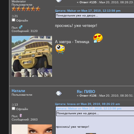
Moderator
«
Ответ #135 :
Мая 20, 2010, 08:26:23
Пользователи
Цитата: Makar от Мая 17, 2010, 12:13:58 pm
Понедельник уже на дворе...
:) 21
Офлайн
проснись! уже четверг!
Пол:
Сообщений: 3120
А завтра - Тяпница
Натали
Re: ПИВО
Пользователи
«
Ответ #136 :
Мая 20, 2010, 08:30:51
Цитата: krava от Мая 20, 2010, 08:26:23 am
:) 13
Цитата: Makar от Мая 17, 2010, 12:13:58 pm
Офлайн
Понедельник уже на дворе...
Пол:
Сообщений: 2663
проснись! уже четверг!