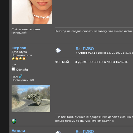
Слёзы вместе, смех
Никогда не поздно сказать человеку, что ты его люби
пополам)))
шерлок
Re: ПИВО
Друг клуба
«
Ответ #141 :
Июня 13, 2010, 21:41:3
Пользователи
Бог мой.... я даже не знаю с чего начать....
:) 2
Офлайн
Пол:
Сообщений: 69
... И все-таки, лучшие внедорожники делают именно 
Только почему-то на гусеничном ходу и с
Натали
Re: ПИВО