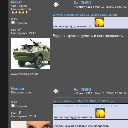
Makar
Re: ПИВО
Член клуба
«
Ответ #114 :
Мая 13, 2010, 14:59:51
Пользователи
Цитата: Натали от Мая 13, 2010, 14:57:18 pm
:) 19
Офлайн
ой, не еще буду виноватой...
Пол:
Сообщений: 2447
Будешь кружки делать и нам продавать
www.avtomag.net.ua
Натали
Re: ПИВО
Пользователи
«
Ответ #115 :
Мая 13, 2010, 15:01:34
Цитата: Makar от Мая 13, 2010, 14:59:51 pm
:) 13
Цитата: Натали от Мая 13, 2010, 14:57:18 pm
Офлайн
Пол:
Сообщений: 2663
ой, не еще буду виноватой...
Будешь кружки делать и нам продавать