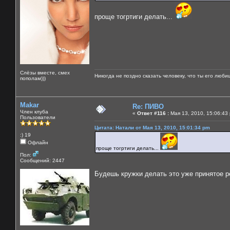
проще тогртиги делать...
Слёзы вместе, смех
Никогда не поздно сказать человеку, что ты его люби
пополам)))
Makar
Re: ПИВО
Член клуба
«
Ответ #116 :
Мая 13, 2010, 15:06:43
Пользователи
Цитата: Натали от Мая 13, 2010, 15:01:34 pm
:) 19
Офлайн
проще тогртиги делать...
Пол:
Сообщений: 2447
Будешь кружки делать это уже принятое 