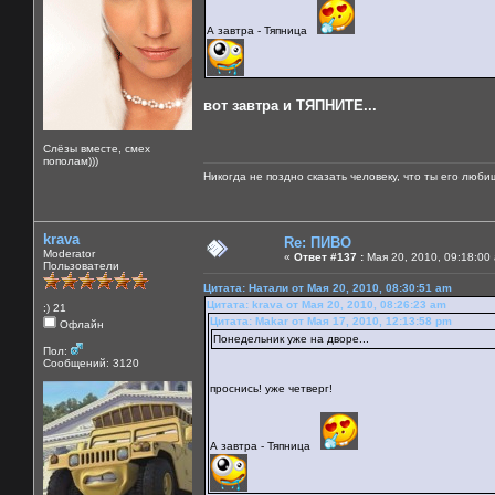
А завтра - Тяпница
вот завтра и ТЯПНИТЕ...
Слёзы вместе, смех
пополам)))
Никогда не поздно сказать человеку, что ты его люби
krava
Re: ПИВО
Moderator
«
Ответ #137 :
Мая 20, 2010, 09:18:00
Пользователи
Цитата: Натали от Мая 20, 2010, 08:30:51 am
Цитата: krava от Мая 20, 2010, 08:26:23 am
:) 21
Цитата: Makar от Мая 17, 2010, 12:13:58 pm
Офлайн
Понедельник уже на дворе...
Пол:
Сообщений: 3120
проснись! уже четверг!
А завтра - Тяпница