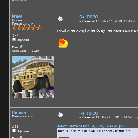
пополам)))
krava
Re: ПИВО
Moderator
«
Ответ #110 :
Мая 13, 2010, 14:49:47
Пользователи
тихо! я не хочу! я не буду! не наливайте м
:) 21
Офлайн
Пол:
Сообщений: 3120
Натали
Re: ПИВО
Пользователи
«
Ответ #111 :
Мая 13, 2010, 14:54:05
Цитата: krava от Мая 13, 2010, 14:49:47 pm
:) 13
тихо! я не хочу! я не буду! не наливайте мне его!
Офлайн