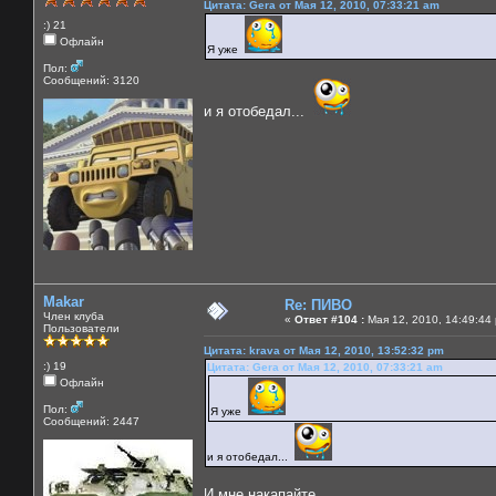
Цитата: Gera от Мая 12, 2010, 07:33:21 am
:) 21
Офлайн
Я уже
Пол:
Сообщений: 3120
и я отобедал...
Makar
Re: ПИВО
Член клуба
«
Ответ #104 :
Мая 12, 2010, 14:49:44
Пользователи
Цитата: krava от Мая 12, 2010, 13:52:32 pm
:) 19
Цитата: Gera от Мая 12, 2010, 07:33:21 am
Офлайн
Пол:
Я уже
Сообщений: 2447
и я отобедал...
И мне накапайте....