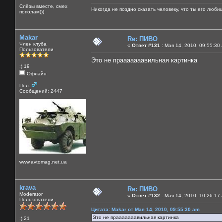
Слёзы вместе, смех
Никогда не поздно сказать человеку, что ты его люби
пополам)))
Makar
Re: ПИВО
Член клуба
«
Ответ #131 :
Мая 14, 2010, 09:55:30
Пользователи
Это не прааааааавильная картинка
:) 19
Офлайн
Пол:
Сообщений: 2447
www.avtomag.net.ua
krava
Re: ПИВО
Moderator
«
Ответ #132 :
Мая 14, 2010, 10:26:17
Пользователи
Цитата: Makar от Мая 14, 2010, 09:55:30 am
Это не прааааааавильная картинка
:) 21