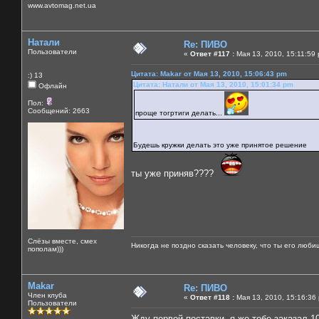
www.avtomag.net.ua
Натали
Re: ПИВО
Пользователи
«
Ответ #117 :
Мая 13, 2010, 15:11:59
Цитата: Makar от Мая 13, 2010, 15:06:43 pm
:) 13
Цитата: Натали от Мая 13, 2010, 15:01:34 pm
Офлайн
Пол:
Сообщений: 2663
проще тогртиги делать...
Будешь кружки делать это уже принятое решение
ты уже приняв????
Слёзы вместе, смех
Никогда не поздно сказать человеку, что ты его люби
пополам)))
Makar
Re: ПИВО
Член клуба
«
Ответ #118 :
Мая 13, 2010, 15:16:36
Пользователи
Жду первой поставки, я же тебе заказал 1