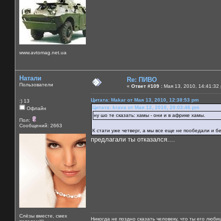
www.avtomag.net.ua
Натали
Re: ПИВО
Пользователи
«
Ответ #109 :
Мая 13, 2010, 14:41:32
Цитата: Makar от Мая 13, 2010, 12:38:53 pm
:) 13
Цитата: krava от Мая 12, 2010, 20:03:46 pm
Офлайн
ну шо те сказать: хамы - они и в африке хамы.
Пол:
Сообщений: 2663
К стати уже четверг, а мы все еще не пообедали и бе
предлагали ты отказался....
Слёзы вместе, смех
Никогда не поздно сказать человеку, что ты его люби