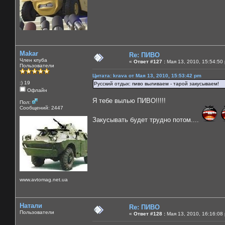
Makar
Re: ПИВО
Член клуба
«
Ответ #127 :
Мая 13, 2010, 15:54:50
Пользователи
Цитата: krava от Мая 13, 2010, 15:53:42 pm
:) 19
Русский отдых: пиво выливаем - тарой закусываем!
Офлайн
Я тебе вылью ПИВО!!!!!
Пол:
Сообщений: 2447
Закусывать будет трудно потом....
www.avtomag.net.ua
Натали
Re: ПИВО
Пользователи
«
Ответ #128 :
Мая 13, 2010, 16:16:08