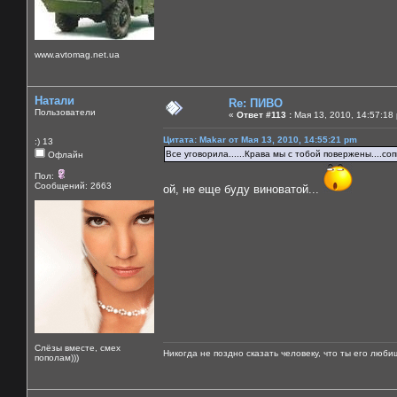
www.avtomag.net.ua
Натали
Re: ПИВО
Пользователи
«
Ответ #113 :
Мая 13, 2010, 14:57:18
Цитата: Makar от Мая 13, 2010, 14:55:21 pm
:) 13
Все уговорила......Крава мы с тобой повержены....со
Офлайн
Пол:
Сообщений: 2663
ой, не еще буду виноватой...
Слёзы вместе, смех
Никогда не поздно сказать человеку, что ты его люби
пополам)))