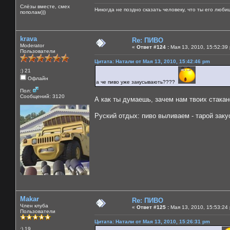
Слёзы вместе, смех
Никогда не поздно сказать человеку, что ты его люби
пополам)))
krava
Re: ПИВО
Moderator
«
Ответ #124 :
Мая 13, 2010, 15:52:39
Пользователи
Цитата: Натали от Мая 13, 2010, 15:42:46 pm
:) 21
Офлайн
а че пиво уже закусывають????
Пол:
Сообщений: 3120
А как ты думаешь, зачем нам твоих стака
Руский отдых: пиво выливаем - тарой зак
Makar
Re: ПИВО
Член клуба
«
Ответ #125 :
Мая 13, 2010, 15:53:24
Пользователи
Цитата: Натали от Мая 13, 2010, 15:26:31 pm
:) 19