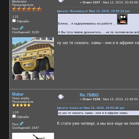
Moderator
«
Ответ #107 :
Мая 12, 2010, 20:03:46
Пользователи
Цитата: Фахивец от Мая 12, 2010, 19:35:13 pm
:) 21
Офлайн
Блина .. я задерживаюсь на работе ..
Пол:
Сообщений: 3120
А Вы тута пивом дразнитесь ... не по человечески всё
ну шо те сказать: хамы - они и в африке х
Makar
Re: ПИВО
Член клуба
«
Ответ #108 :
Мая 13, 2010, 12:38:53
Пользователи
Цитата: krava от Мая 12, 2010, 20:03:46 pm
:) 19
ну шо те сказать: хамы - они и в африке хамы.
Офлайн
К стати уже четверг, а мы все еще не пооб
Пол:
Сообщений: 2447