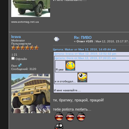
www.avtomag.net.ua
krava
Re: ПИВО
Moderator
«
Ответ #105 :
Мая 12, 2010, 15:17:37
Пользователи
Цитата: Makar от Мая 12, 2010, 14:49:44 pm
Цитата: krava от Мая 12, 2010, 13:52:32 pm
:) 21
Цитата: Gera от Мая 12, 2010, 07:33:21 am
Офлайн
Пол:
Сообщений: 3120
Я уже
и я отобедал...
И мне накапайте....
ти, братику, працюй, працюй!
тебе робота любить...