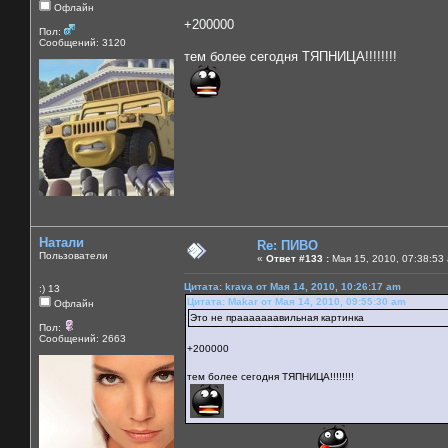
Офлайн
+200000
Пол:
Сообщений: 3120
тем более сегодня ТЯПНИЦА!!!!!!!!
Натали
Re: ПИВО
Пользователи
«
Ответ #133 :
Мая 15, 2010, 07:38:53
Цитата: krava от Мая 14, 2010, 10:26:17 am
:) 13
Цитата: Makar от Мая 14, 2010, 09:55:30 am
Офлайн
Это не прааааааавильная картинка
Пол:
Сообщений: 2663
+200000
тем более сегодня ТЯПНИЦА!!!!!!!!