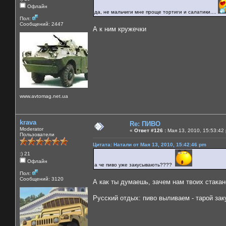
Офлайн
да, не мальчиги мне проще тортиги и салатики....
Пол:
Сообщений: 2447
А к ним кружечки
www.avtomag.net.ua
krava
Re: ПИВО
Moderator
«
Ответ #126 :
Мая 13, 2010, 15:53:42
Пользователи
Цитата: Натали от Мая 13, 2010, 15:42:46 pm
:) 21
Офлайн
а че пиво уже закусывають????
Пол:
Сообщений: 3120
А как ты думаешь, зачем нам твоих стака
Русский отдых: пиво выливаем - тарой за