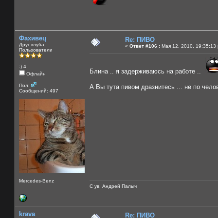
Фахивец
Re: ПИВО
Друг клуба
«
Ответ #106 :
Мая 12, 2010, 19:35:13
Пользователи
:) 4
Блина .. я задерживаюсь на работе ..
Офлайн
Пол:
А Вы тута пивом дразнитесь ... не по чело
Сообщений: 497
Mercedes-Benz
С ув. Андрей Палыч
krava
Re: ПИВО