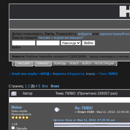
Добро пожаловать,
Гость
. Пожалуйста,
войдите
или
зарегистрируйтес
Вам не пришло
письмо с кодом активации?
Войти
Новости
: Клубные Наклейки находятся У ДИМ ДИМА . прошу наклеивать у негоже 
НА САЙТ
НАЧАЛО
ПОМОЩЬ
ПОИСК
ВОЙТИ
РЕГИСТРАЦИЯ
>
Клуб вне клуба
>
ФЛУД
>
Берлога
(Модератор:
krava
) > Тема:
ПИВО
Страниц:
1
2
[
3
]
4
5
Все
Вниз
Автор
Тема: ПИВО (Прочитано 339357 раз)
0 Пользователей и 23 Гостей смотрят эту тему.
Makar
Re: ПИВО
Член клуба
«
Ответ #100 :
Мая 11, 2010, 12:06:49
Пользователи
Цитата: Gera от Мая 11, 2010, 07:20:33 am
:) 19
аааааааанннннннуууууууууукккккккккккааааааааааа
Офлайн