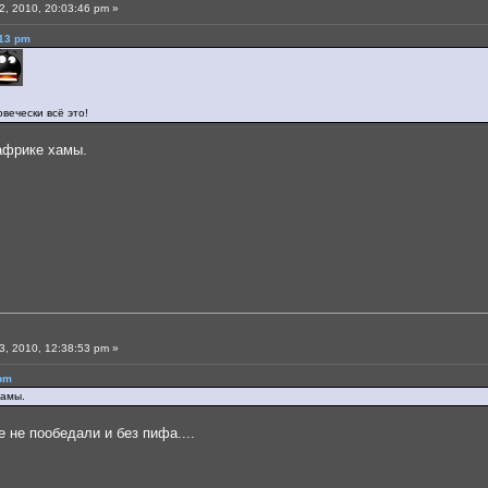
, 2010, 20:03:46 pm »
:13 pm
овечески всё это!
 африке хамы.
, 2010, 12:38:53 pm »
 pm
хамы.
е не пообедали и без пифа....