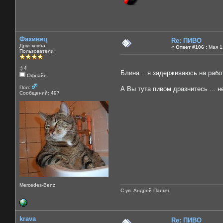
Фахивец
Re: ПИВО
Друг клуба
«
Ответ #106 :
Мая 12
Пользователи
:) 4
Блина .. я задерживаюсь на рабо
Офлайн
Пол:
А Вы тута пивом дразнитесь ... н
Сообщений: 497
Mercedes-Benz
С ув. Андрей Палыч
krava
Re: ПИВО