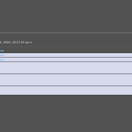
, 2010, 15:17:37 pm »
 pm
 pm
 am