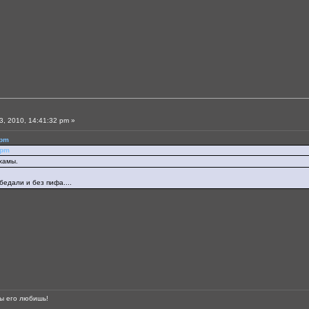
, 2010, 14:41:32 pm »
 pm
 pm
 хамы.
бедали и без пифа....
ты его любишь!