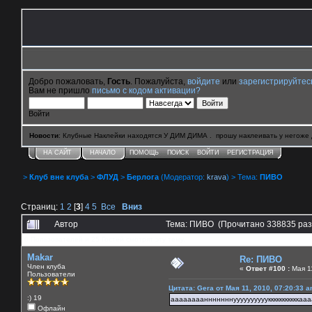
Добро пожаловать,
Гость
. Пожалуйста,
войдите
или
зарегистрируйтес
Вам не пришло
письмо с кодом активации?
Войти
Новости
: Клубные Наклейки находятся У ДИМ ДИМА . прошу наклеивать у негоже 
НА САЙТ
НАЧАЛО
ПОМОЩЬ
ПОИСК
ВОЙТИ
РЕГИСТРАЦИЯ
>
Клуб вне клуба
>
ФЛУД
>
Берлога
(Модератор:
krava
) > Тема:
ПИВО
Страниц:
1
2
[
3
]
4
5
Все
Вниз
Автор
Тема: ПИВО (Прочитано 338835 раз
0 Пользователей и 25 Гостей смотрят эту тему.
Makar
Re: ПИВО
Член клуба
«
Ответ #100 :
Мая 11
Пользователи
Цитата: Gera от Мая 11, 2010, 07:20:33 
:) 19
аааааааанннннннууууууууууккккккккккка
Офлайн