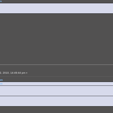
am
, 2010, 14:49:44 pm »
 pm
am