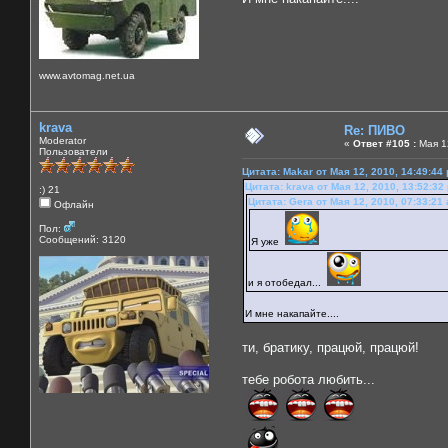
www.avtomag.net.ua
krava
Re: ПИВО
Moderator
«
Ответ #105 :
Мая 12
Пользователи
Цитата: Makar от Мая 12, 2010, 14:49:44
Цитата: krava от Мая 12, 2010, 13:52:32
:) 21
Цитата: Gera от Мая 12, 2010, 07:33:21
Офлайн
Пол:
Сообщений: 3120
Я уже
и я отобедал...
И мне накапайте....
ти, братику, працюй, працюй!
тебе робота любить...