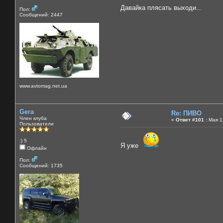
Давайка плясать выходи...
Пол:
Сообщений: 2447
www.avtomag.net.ua
Gera
Re: ПИВО
Член клуба
«
Ответ #101 :
Мая 12
Пользователи
:) 5
Я уже
Офлайн
Пол:
Сообщений: 1735