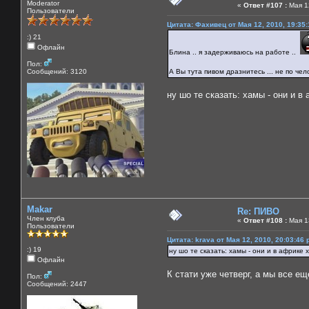
Moderator
«
Ответ #107 :
Мая 12
Пользователи
Цитата: Фахивец от Мая 12, 2010, 19:35
:) 21
Офлайн
Блина .. я задерживаюсь на работе ..
Пол:
Сообщений: 3120
А Вы тута пивом дразнитесь ... не по чел
ну шо те сказать: хамы - они и в
Makar
Re: ПИВО
Член клуба
«
Ответ #108 :
Мая 13
Пользователи
Цитата: krava от Мая 12, 2010, 20:03:46
:) 19
ну шо те сказать: хамы - они и в африке 
Офлайн
К стати уже четверг, а мы все ещ
Пол:
Сообщений: 2447