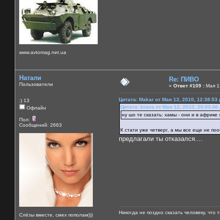
www.avtomag.net.ua
Натали
Re: ПИВО
Пользователи
«
Ответ #109 :
Мая 13
Цитата: Makar от Мая 13, 2010, 12:38:53
:) 13
Цитата: krava от Мая 12, 2010, 20:03:46
Офлайн
ну шо те сказать: хамы - они и в африке
Пол:
Сообщений: 2663
К стати уже четверг, а мы все еще не поо
предлагали ты отказался....
Никогда не поздно сказать человеку, что 
Слёзы вместе, смех пополам)))