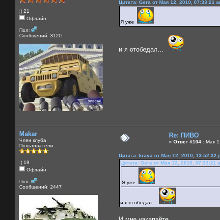
Цитата: Gera от Мая 12, 2010, 07:33:21 
:) 21
Офлайн
Я уже
Пол:
Сообщений: 3120
и я отобедал...
Makar
Re: ПИВО
Член клуба
«
Ответ #104 :
Мая 12
Пользователи
Цитата: krava от Мая 12, 2010, 13:52:32
:) 19
Цитата: Gera от Мая 12, 2010, 07:33:21 
Офлайн
Пол:
Я уже
Сообщений: 2447
и я отобедал...
И мне накапайте....