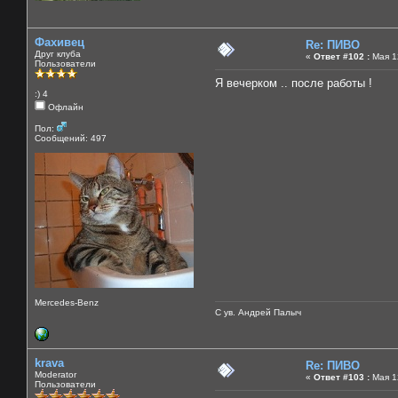
Фахивец
Re: ПИВО
Друг клуба
«
Ответ #102 :
Мая 12
Пользователи
Я вечерком .. после работы !
:) 4
Офлайн
Пол:
Сообщений: 497
Mercedes-Benz
С ув. Андрей Палыч
krava
Re: ПИВО
Moderator
«
Ответ #103 :
Мая 12
Пользователи