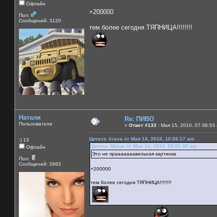
Офлайн
+200000
Пол:
Сообщений: 3120
тем более сегодня ТЯПНИЦА!!!!!!!!
Натали
Re: ПИВО
Пользователи
«
Ответ #133 :
Мая 15, 2010, 07:38:53
Цитата: krava от Мая 14, 2010, 10:26:17 am
:) 13
Цитата: Makar от Мая 14, 2010, 09:55:30 am
Офлайн
Это не прааааааавильная картинка
Пол:
Сообщений: 2663
+200000
тем более сегодня ТЯПНИЦА!!!!!!!!