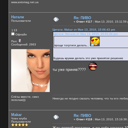
www.avtomag.net.ua
Натали
Re: ПИВО
Пользователи
«
Ответ #117 :
Мая 13, 2010, 15:11:59
Цитата: Makar от Мая 13, 2010, 15:06:43 pm
:) 13
Цитата: Натали от Мая 13, 2010, 15:01:34 pm
Офлайн
Пол:
Сообщений: 2663
проще тогртиги делать...
Будешь кружки делать это уже принятое решение
ты уже приняв????
Слёзы вместе, смех
Никогда не поздно сказать человеку, что ты его люби
пополам)))
Makar
Re: ПИВО
Член клуба
«
Ответ #118 :
Мая 13, 2010, 15:16:36
Пользователи
Жду первой поставки, я же тебе заказал 1