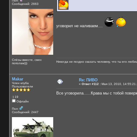
Пол:
Сообщений: 2663
уговорил не наливаем....
Слёзы вместе, смех
Никогда не поздно сказать человеку, что ты его люби
пополам)))
Makar
Re: ПИВО
Член клуба
«
Ответ #112 :
Мая 13, 2010, 14:55:21
Пользователи
Все уговорила......Крава мы с тобой повер
:) 19
Офлайн
Пол:
Сообщений: 2447