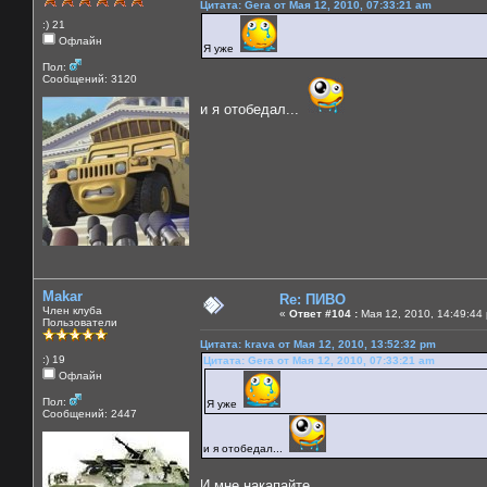
Цитата: Gera от Мая 12, 2010, 07:33:21 am
:) 21
Офлайн
Я уже
Пол:
Сообщений: 3120
и я отобедал...
Makar
Re: ПИВО
Член клуба
«
Ответ #104 :
Мая 12, 2010, 14:49:44
Пользователи
Цитата: krava от Мая 12, 2010, 13:52:32 pm
:) 19
Цитата: Gera от Мая 12, 2010, 07:33:21 am
Офлайн
Пол:
Я уже
Сообщений: 2447
и я отобедал...
И мне накапайте....