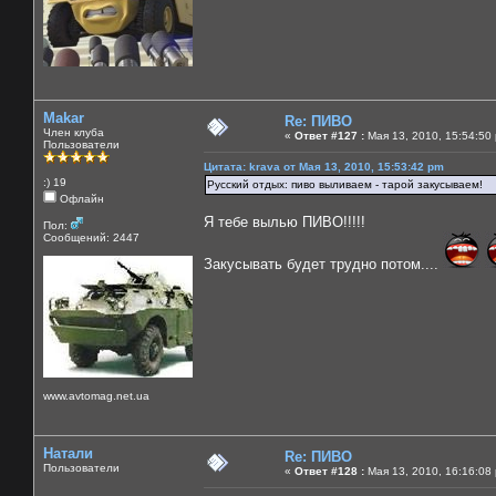
Makar
Re: ПИВО
Член клуба
«
Ответ #127 :
Мая 13, 2010, 15:54:50
Пользователи
Цитата: krava от Мая 13, 2010, 15:53:42 pm
:) 19
Русский отдых: пиво выливаем - тарой закусываем!
Офлайн
Я тебе вылью ПИВО!!!!!
Пол:
Сообщений: 2447
Закусывать будет трудно потом....
www.avtomag.net.ua
Натали
Re: ПИВО
Пользователи
«
Ответ #128 :
Мая 13, 2010, 16:16:08