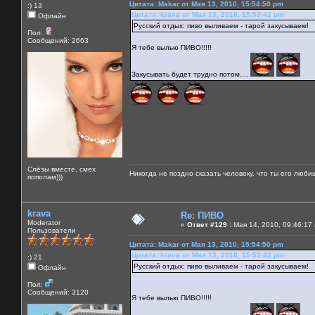
Цитата: Makar от Мая 13, 2010, 15:54:50 pm
:) 13
Цитата: krava от Мая 13, 2010, 15:53:42 pm
Офлайн
Русский отдых: пиво выливаем - тарой закусываем!
Пол:
Сообщений: 2663
Я тебе вылью ПИВО!!!!!
Закусывать будет трудно потом....
Слёзы вместе, смех
Никогда не поздно сказать человеку, что ты его люби
пополам)))
krava
Re: ПИВО
Moderator
«
Ответ #129 :
Мая 14, 2010, 09:46:17
Пользователи
Цитата: Makar от Мая 13, 2010, 15:54:50 pm
Цитата: krava от Мая 13, 2010, 15:53:42 pm
:) 21
Русский отдых: пиво выливаем - тарой закусываем!
Офлайн
Пол:
Сообщений: 3120
Я тебе вылью ПИВО!!!!!