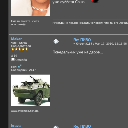
уже суббота Саша....
Слёзы вместе, смех
Никогда не поздно сказать человеку, что ты его люби
пополам)))
Makar
Re: ПИВО
Член клуба
«
Ответ #134 :
Мая 17, 2010, 12:13:58
Пользователи
Понедельник уже на дворе...
:) 19
Офлайн
Пол:
Сообщений: 2447
www.avtomag.net.ua
krava
Re: ПИВО