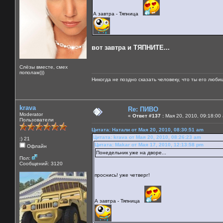
А завтра - Тяпница
вот завтра и ТЯПНИТЕ...
Слёзы вместе, смех
пополам)))
Никогда не поздно сказать человеку, что ты его люби
krava
Re: ПИВО
Moderator
«
Ответ #137 :
Мая 20, 2010, 09:18:00
Пользователи
Цитата: Натали от Мая 20, 2010, 08:30:51 am
Цитата: krava от Мая 20, 2010, 08:26:23 am
:) 21
Цитата: Makar от Мая 17, 2010, 12:13:58 pm
Офлайн
Понедельник уже на дворе...
Пол:
Сообщений: 3120
проснись! уже четверг!
А завтра - Тяпница