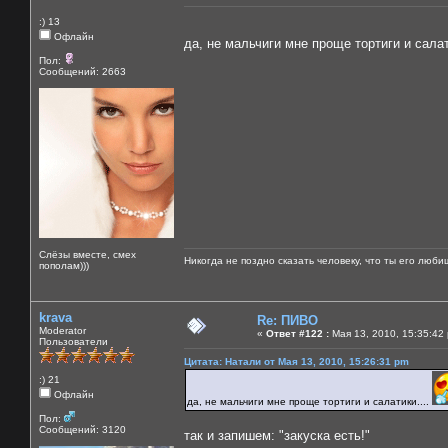
:) 13
Офлайн
да, не мальчиги мне проще тортиги и салат
Пол:
Сообщений: 2663
Слёзы вместе, смех
Никогда не поздно сказать человеку, что ты его люби
пополам)))
krava
Re: ПИВО
Moderator
«
Ответ #122 :
Мая 13, 2010, 15:35:42
Пользователи
Цитата: Натали от Мая 13, 2010, 15:26:31 pm
:) 21
Офлайн
да, не мальчиги мне проще тортиги и салатики....
Пол:
Сообщений: 3120
так и запишем: "закуска есть!"