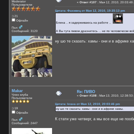
Moderator
«
Ответ #107 :
Мая 12, 2010, 20:03:46
Пользователи
Цитата: Фахивец от Мая 12, 2010, 19:35:13 pm
:) 21
Офлайн
Блина .. я задерживаюсь на работе ..
Пол:
Сообщений: 3120
А Вы тута пивом дразнитесь ... не по человечески всё
ну шо те сказать: хамы - они и в африке х
Makar
Re: ПИВО
Член клуба
«
Ответ #108 :
Мая 13, 2010, 12:38:53
Пользователи
Цитата: krava от Мая 12, 2010, 20:03:46 pm
:) 19
ну шо те сказать: хамы - они и в африке хамы.
Офлайн
К стати уже четверг, а мы все еще не пооб
Пол:
Сообщений: 2447