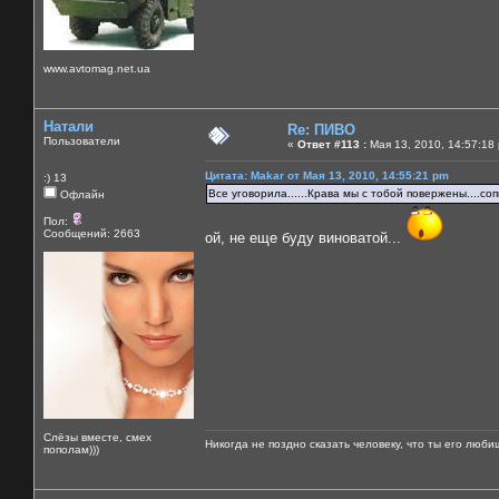
www.avtomag.net.ua
Натали
Re: ПИВО
Пользователи
«
Ответ #113 :
Мая 13, 2010, 14:57:18
Цитата: Makar от Мая 13, 2010, 14:55:21 pm
:) 13
Все уговорила......Крава мы с тобой повержены....со
Офлайн
Пол:
Сообщений: 2663
ой, не еще буду виноватой...
Слёзы вместе, смех
Никогда не поздно сказать человеку, что ты его люби
пополам)))