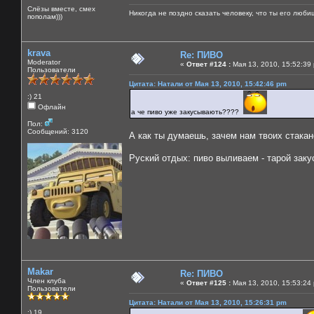
Слёзы вместе, смех
Никогда не поздно сказать человеку, что ты его люби
пополам)))
krava
Re: ПИВО
Moderator
«
Ответ #124 :
Мая 13, 2010, 15:52:39
Пользователи
Цитата: Натали от Мая 13, 2010, 15:42:46 pm
:) 21
Офлайн
а че пиво уже закусывають????
Пол:
Сообщений: 3120
А как ты думаешь, зачем нам твоих стака
Руский отдых: пиво выливаем - тарой зак
Makar
Re: ПИВО
Член клуба
«
Ответ #125 :
Мая 13, 2010, 15:53:24
Пользователи
Цитата: Натали от Мая 13, 2010, 15:26:31 pm
:) 19