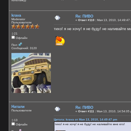
пополам)))
krava
Re: ПИВО
Moderator
«
Ответ #110 :
Мая 13, 2010, 14:49:47
Пользователи
тихо! я не хочу! я не буду! не наливайте м
:) 21
Офлайн
Пол:
Сообщений: 3120
Натали
Re: ПИВО
Пользователи
«
Ответ #111 :
Мая 13, 2010, 14:54:05
Цитата: krava от Мая 13, 2010, 14:49:47 pm
:) 13
тихо! я не хочу! я не буду! не наливайте мне его!
Офлайн