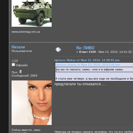
www.avtomag.net.ua
Натали
Re: ПИВО
Пользователи
«
Ответ #109 :
Мая 13, 2010, 14:41:32
Цитата: Makar от Мая 13, 2010, 12:38:53 pm
:) 13
Цитата: krava от Мая 12, 2010, 20:03:46 pm
Офлайн
ну шо те сказать: хамы - они и в африке хамы.
Пол:
Сообщений: 2663
К стати уже четверг, а мы все еще не пообедали и бе
предлагали ты отказался....
Слёзы вместе, смех
Никогда не поздно сказать человеку, что ты его люби