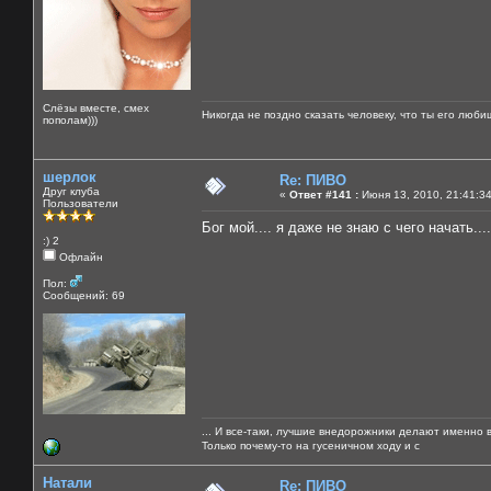
Слёзы вместе, смех
Никогда не поздно сказать человеку, что ты его люби
пополам)))
шерлок
Re: ПИВО
Друг клуба
«
Ответ #141 :
Июня 13, 2010, 21:41:3
Пользователи
Бог мой.... я даже не знаю с чего начать....
:) 2
Офлайн
Пол:
Сообщений: 69
... И все-таки, лучшие внедорожники делают именно 
Только почему-то на гусеничном ходу и с
Натали
Re: ПИВО