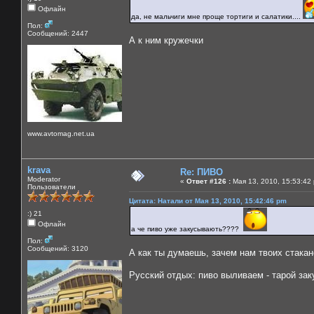
Офлайн
да, не мальчиги мне проще тортиги и салатики....
Пол:
Сообщений: 2447
А к ним кружечки
www.avtomag.net.ua
krava
Re: ПИВО
Moderator
«
Ответ #126 :
Мая 13, 2010, 15:53:42
Пользователи
Цитата: Натали от Мая 13, 2010, 15:42:46 pm
:) 21
Офлайн
а че пиво уже закусывають????
Пол:
Сообщений: 3120
А как ты думаешь, зачем нам твоих стака
Русский отдых: пиво выливаем - тарой за