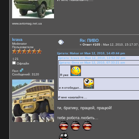
www.avtomag.net.ua
krava
Re: ПИВО
Moderator
«
Ответ #105 :
Мая 12, 2010, 15:17:37
Пользователи
Цитата: Makar от Мая 12, 2010, 14:49:44 pm
Цитата: krava от Мая 12, 2010, 13:52:32 pm
:) 21
Цитата: Gera от Мая 12, 2010, 07:33:21 am
Офлайн
Пол:
Сообщений: 3120
Я уже
и я отобедал...
И мне накапайте....
ти, братику, працюй, працюй!
тебе робота любить...