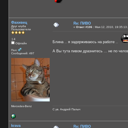
Фахивец
Re: ПИВО
Друг клуба
«
Ответ #106 :
Мая 12, 2010, 19:35:13
Пользователи
:) 4
Блина .. я задерживаюсь на работе ..
Офлайн
Пол:
А Вы тута пивом дразнитесь ... не по чело
Сообщений: 497
Mercedes-Benz
С ув. Андрей Палыч
krava
Re: ПИВО