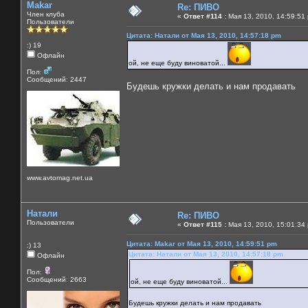
Makar
Re: ПИВО
Член клуба
«
Ответ #114 :
Мая 13, 2010, 14:59:51
Пользователи
Цитата: Натали от Мая 13, 2010, 14:57:18 pm
:) 19
Офлайн
ой, не еще буду виноватой...
Пол:
Сообщений: 2447
Будешь кружки делать и нам продавать
www.avtomag.net.ua
Натали
Re: ПИВО
Пользователи
«
Ответ #115 :
Мая 13, 2010, 15:01:34
Цитата: Makar от Мая 13, 2010, 14:59:51 pm
:) 13
Цитата: Натали от Мая 13, 2010, 14:57:18 pm
Офлайн
Пол:
Сообщений: 2663
ой, не еще буду виноватой...
Будешь кружки делать и нам продавать