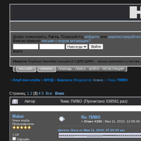
Добро пожаловать,
Гость
. Пожалуйста,
войдите
или
зарегистрируйтес
Вам не пришло
письмо с кодом активации?
Войти
Новости
: Клубные Наклейки находятся У ДИМ ДИМА . прошу наклеивать у негоже 
НА САЙТ
НАЧАЛО
ПОМОЩЬ
ПОИСК
ВОЙТИ
РЕГИСТРАЦИЯ
>
Клуб вне клуба
>
ФЛУД
>
Берлога
(Модератор:
krava
) > Тема:
ПИВО
Страниц:
1
2
[
3
]
4
5
Все
Вниз
Автор
Тема: ПИВО (Прочитано 338581 раз)
0 Пользователей и 24 Гостей смотрят эту тему.
Makar
Re: ПИВО
Член клуба
«
Ответ #100 :
Мая 11, 2010, 12:06:49
Пользователи
Цитата: Gera от Мая 11, 2010, 07:20:33 am
:) 19
аааааааанннннннуууууууууукккккккккккааааааааааа
Офлайн