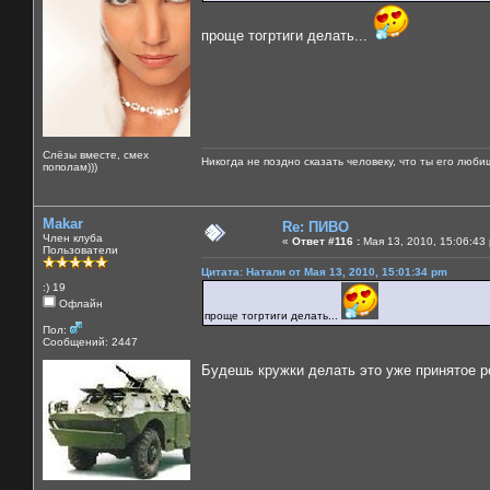
проще тогртиги делать...
Слёзы вместе, смех
Никогда не поздно сказать человеку, что ты его люби
пополам)))
Makar
Re: ПИВО
Член клуба
«
Ответ #116 :
Мая 13, 2010, 15:06:43
Пользователи
Цитата: Натали от Мая 13, 2010, 15:01:34 pm
:) 19
Офлайн
проще тогртиги делать...
Пол:
Сообщений: 2447
Будешь кружки делать это уже принятое 