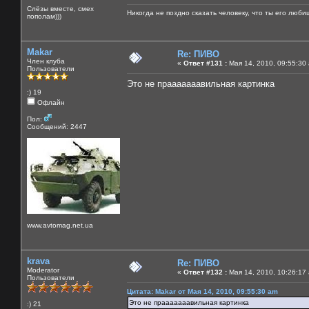
Слёзы вместе, смех
Никогда не поздно сказать человеку, что ты его люби
пополам)))
Makar
Re: ПИВО
Член клуба
«
Ответ #131 :
Мая 14, 2010, 09:55:30
Пользователи
Это не прааааааавильная картинка
:) 19
Офлайн
Пол:
Сообщений: 2447
www.avtomag.net.ua
krava
Re: ПИВО
Moderator
«
Ответ #132 :
Мая 14, 2010, 10:26:17
Пользователи
Цитата: Makar от Мая 14, 2010, 09:55:30 am
Это не прааааааавильная картинка
:) 21