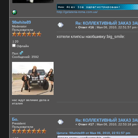
http://gelateria-roma.com.ua/
98white89
Re: КОЛЛЕКТИВНЫЙ ЗАКАЗ ЗА
Moderator
«
Ответ #16 :
Мая 06, 2010, 22:51:57 pm 
Пользователи
хотели клипсы наобшивку:big_smile:
:) 20
Офлайн
Пол:
Сообщений: 3592
нас ждут великие дела и
италия
Бо.
Re: КОЛЛЕКТИВНЫЙ ЗАКАЗ ЗА
President
«
Ответ #17 :
Мая 06, 2010, 22:53:18 pm 
Пользователи
Цитата: 98white89 от Мая 06, 2010, 22:51:57 pm
хотели клипсы наобшивку:big_smile: