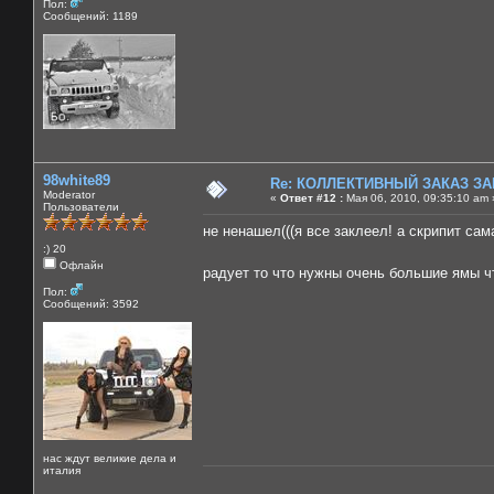
Пол:
Сообщений: 1189
98white89
Re: КОЛЛЕКТИВНЫЙ ЗАКАЗ ЗА
Moderator
«
Ответ #12 :
Мая 06, 2010, 09:35:10 am 
Пользователи
не ненашел(((я все заклеел! а скрипит сама
:) 20
Офлайн
радует то что нужны очень большие ямы ч
Пол:
Сообщений: 3592
нас ждут великие дела и
италия