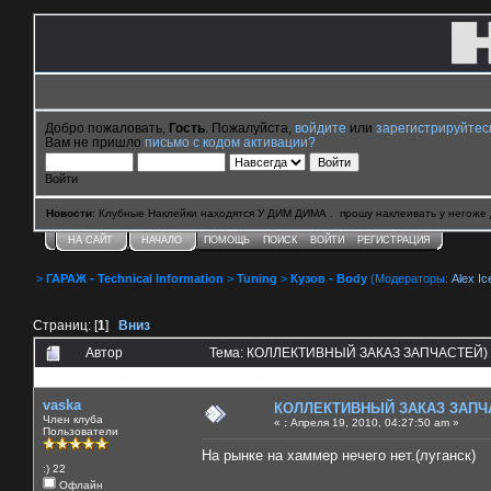
Добро пожаловать,
Гость
. Пожалуйста,
войдите
или
зарегистрируйтес
Вам не пришло
письмо с кодом активации?
Войти
Новости
: Клубные Наклейки находятся У ДИМ ДИМА . прошу наклеивать у негоже 
НА САЙТ
НАЧАЛО
ПОМОЩЬ
ПОИСК
ВОЙТИ
РЕГИСТРАЦИЯ
>
ГАРАЖ - Technical Information
>
Tuning
>
Кузов - Body
(Модераторы:
Alex Ic
Страниц: [
1
]
Вниз
Автор
Тема: КОЛЛЕКТИВНЫЙ ЗАКАЗ ЗАПЧАСТЕЙ) (
0 Пользователей и 1 Гость смотрят эту тему.
vaska
КОЛЛЕКТИВНЫЙ ЗАКАЗ ЗАПЧ
Член клуба
«
:
Апреля 19, 2010, 04:27:50 am »
Пользователи
На рынке на хаммер нечего нет.(луганск)
:) 22
Офлайн