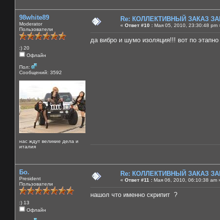
98white89
Re: КОЛЛЕКТИВНЫЙ ЗАКАЗ ЗА
Moderator
«
Ответ #10 :
Мая 05, 2010, 23:30:48 pm 
Пользователи
да вибро и шумо изоляция!!! вот по этапно
:) 20
Офлайн
Пол:
Сообщений: 3592
нас ждут великие дела и
италия
Бо.
Re: КОЛЛЕКТИВНЫЙ ЗАКАЗ ЗА
President
«
Ответ #11 :
Мая 06, 2010, 06:10:38 am 
Пользователи
нашол что именно скрипит ?
:) 13
Офлайн