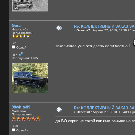
Gera
Re: КОЛЛЕКТИВНЫЙ ЗАКАЗ ЗА
Член клуба
«
Ответ #7 :
Апреля 27, 2010, 07:39:25 a
Пользователи
:) 5
закалибала уже эта дверь если честно !
Офлайн
Пол:
Сообщений: 1735
98white89
Re: КОЛЛЕКТИВНЫЙ ЗАКАЗ ЗА
Moderator
«
Ответ #8 :
Апреля 27, 2010, 12:40:41 p
Пользователи
да БО скрип не такой как был раньше но в
:) 20
Офлайн