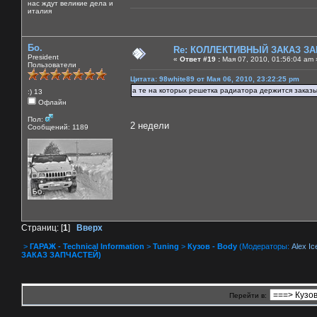
нас ждут великие дела и
италия
Бо.
Re: КОЛЛЕКТИВНЫЙ ЗАКАЗ ЗА
President
«
Ответ #19 :
Мая 07, 2010, 01:56:04 am 
Пользователи
Цитата: 98white89 от Мая 06, 2010, 23:22:25 pm
а те на которых решетка радиатора держится заказы
:) 13
Офлайн
Пол:
2 недели
Сообщений: 1189
Страниц: [
1
]
Вверх
>
ГАРАЖ - Technical Information
>
Tuning
>
Кузов - Body
(Модераторы:
Alex Ic
ЗАКАЗ ЗАПЧАСТЕЙ)
Перейти в: