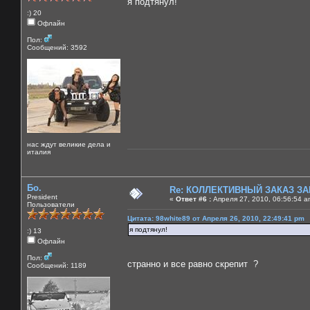
я подтянул!
:) 20
Офлайн
Пол:
Сообщений: 3592
нас ждут великие дела и
италия
Бо.
Re: КОЛЛЕКТИВНЫЙ ЗАКАЗ ЗА
President
«
Ответ #6 :
Апреля 27, 2010, 06:56:54 a
Пользователи
Цитата: 98white89 от Апреля 26, 2010, 22:49:41 pm
я подтянул!
:) 13
Офлайн
Пол:
странно и все равно скрепит ?
Сообщений: 1189