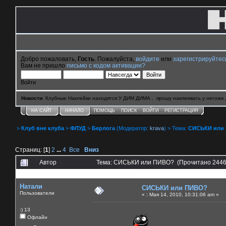
Добро пожаловать,
Гость
. Пожалуйста,
войдите
или
зарегистрируйтес
Вам не пришло
письмо с кодом активации?
Войти
Новости
: Клубные Наклейки находятся У ДИМ ДИМА . прошу наклеивать у негоже 
НА САЙТ
НАЧАЛО
ПОМОЩЬ
ПОИСК
ВОЙТИ
РЕГИСТРАЦИЯ
>
Клуб вне клуба
>
ФЛУД
>
Берлога
(Модератор:
krava
) > Тема:
СИСЬКИ или
Страниц: [
1
]
2
...
4
Все
Вниз
Автор
Тема: СИСЬКИ или ПИВО? (Прочитано 2446
0 Пользователей и 11 Гостей смотрят эту тему.
Натали
СИСЬКИ или ПИВО?
Пользователи
«
:
Мая 14, 2010, 10:31:06 am »
:) 13
Офлайн