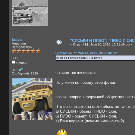
krava
"СИСЬКИ И ПИВО", "ПИВО И СИСЬ
Moderator
«
Ответ #12 :
Мая 16, 2010, 15:21:49 pm »
Пользователи
Цитата: Бо. от Мая 15, 2010, 20:32:35 pm
пиво без сисек деньги на ветер
:) 21
Офлайн
Пол:
я точно так же считаю.
Сообщений: 3120
Но у меня по поводу этой фотки:
возник вопрос к форумной общественности,
Что вы считаете на фото обьектом, а что 
а) СИСЬКИ - обьект, ПИВО - фон.
б) ПИВО - обьект, СИСЬКИ - фон.
в) Ваш вариант (почему именно так?)