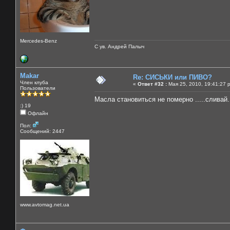
Mercedes-Benz
С ув. Андрей Палыч
Makar
Re: СИСЬКИ или ПИВО?
Член клуба
«
Ответ #32 :
Мая 25, 2010, 19:41:27 
Пользователи
Масла становиться не померно .....сливай..
:) 19
Офлайн
Пол:
Сообщений: 2447
www.avtomag.net.ua