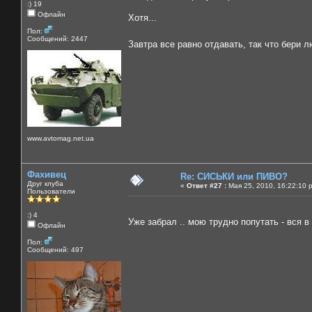
:) 19
Офлайн
Хотя...
Пол:
Сообщений: 2447
Завтра все равно отдавать, так что бери л
www.avtomag.net.ua
Фахивец
Re: СИСЬКИ или ПИВО?
Друг клуба
«
Ответ #27 :
Мая 25, 2010, 16:22:10 
Пользователи
:) 4
Уже забрал .. мою трудно попутать - вся в
Офлайн
Пол:
Сообщений: 497