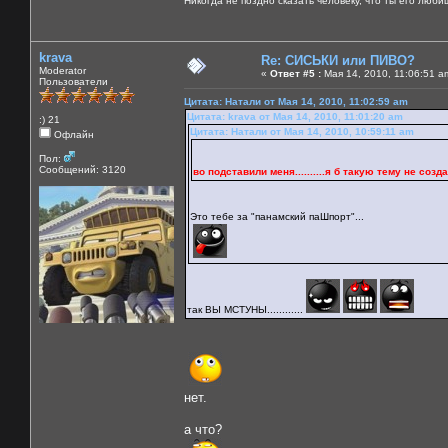
Никогда не поздно сказать человеку, что ты его люби
krava
Re: СИСЬКИ или ПИВО?
Moderator
«
Ответ #5 :
Мая 14, 2010, 11:06:51 a
Пользователи
Цитата: Натали от Мая 14, 2010, 11:02:59 am
Цитата: krava от Мая 14, 2010, 11:01:20 am
:) 21
Цитата: Натали от Мая 14, 2010, 10:59:11 am
Офлайн
Пол:
Сообщений: 3120
во подставили меня..........я б такую тему не создала 
Это тебе за "панамский паШпорт"...
так ВЫ МСТУНЫ............
нет.
а что?