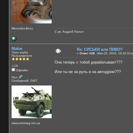
Mercedes-Benz
С ув. Андрей Палыч
Makar
Re: СИСЬКИ или ПИВО?
Член клуба
«
Ответ #28 :
Мая 25, 2010, 16:32:03 
Пользователи
Она теперь с тобой дорабатывает???
:) 19
Офлайн
Или ты ее за руль и на автодром???
Пол:
Сообщений: 2447
www.avtomag.net.ua