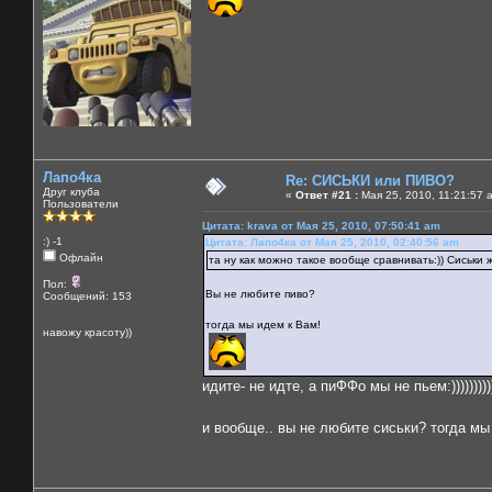
Лапо4ка
Re: СИСЬКИ или ПИВО?
Друг клуба
«
Ответ #21 :
Мая 25, 2010, 11:21:57 
Пользователи
Цитата: krava от Мая 25, 2010, 07:50:41 am
:) -1
Цитата: Лапо4ка от Мая 25, 2010, 02:40:56 am
Офлайн
та ну как можно такое вообще сравнивать:)) Сиськи же
Пол:
Вы не любите пиво?
Сообщений: 153
тогда мы идем к Вам!
навожу красоту))
идите- не идте, а пиФФо мы не пьем:))))))))))
и вообще.. вы не любите сиськи? тогда м