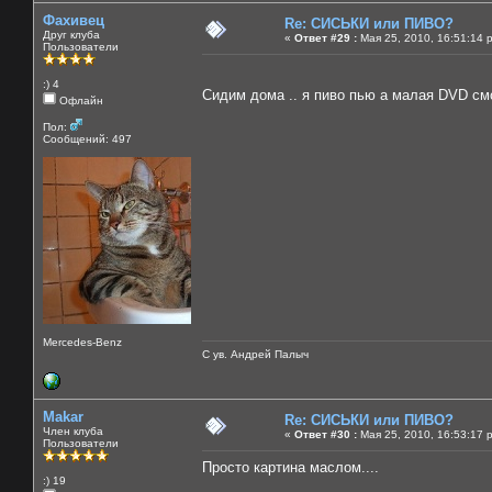
Фахивец
Re: СИСЬКИ или ПИВО?
Друг клуба
«
Ответ #29 :
Мая 25, 2010, 16:51:14 
Пользователи
:) 4
Сидим дома .. я пиво пью а малая DVD смо
Офлайн
Пол:
Сообщений: 497
Mercedes-Benz
С ув. Андрей Палыч
Makar
Re: СИСЬКИ или ПИВО?
Член клуба
«
Ответ #30 :
Мая 25, 2010, 16:53:17 
Пользователи
Просто картина маслом....
:) 19