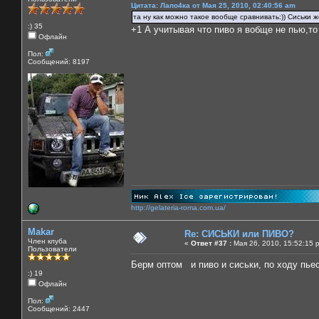
Цитата: Лапо4ка от Мая 25, 2010, 02:40:56 am
та ну как можно такое вообще сравнивать:)) Сиськи же
:) 35
+1 А учитывая что пиво я вобще не пью,то
Офлайн
Пол:
Сообщений: 8197
http://gelateria-roma.com.ua/
Makar
Re: СИСЬКИ или ПИВО?
Член клуба
«
Ответ #37 :
Мая 26, 2010, 15:52:15 
Пользователи
Берм оптом и пиво и сиськи, по ходу пь
:) 19
Офлайн
Пол:
Сообщений: 2447