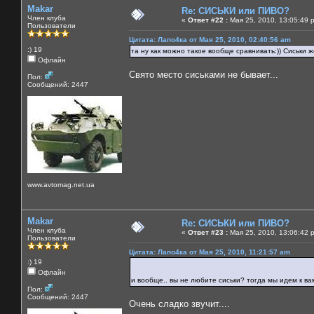
Makar
Re: СИСЬКИ или ПИВО?
Член клуба
«
Ответ #22 :
Мая 25, 2010, 13:05:49 
Пользователи
Цитата: Лапо4ка от Мая 25, 2010, 02:40:56 am
:) 19
та ну как можно такое вообще сравнивать:)) Сиськи же
Офлайн
Свято место сиськами не бывает...
Пол:
Сообщений: 2447
www.avtomag.net.ua
Makar
Re: СИСЬКИ или ПИВО?
Член клуба
«
Ответ #23 :
Мая 25, 2010, 13:06:42 
Пользователи
Цитата: Лапо4ка от Мая 25, 2010, 11:21:57 am
:) 19
Офлайн
и вообще.. вы не любите сиськи? тогда мы идем к в
Пол:
Сообщений: 2447
Очень сладко звучит....