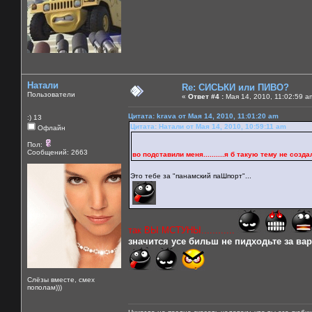
Натали
Re: СИСЬКИ или ПИВО?
Пользователи
«
Ответ #4 :
Мая 14, 2010, 11:02:59 a
Цитата: krava от Мая 14, 2010, 11:01:20 am
:) 13
Цитата: Натали от Мая 14, 2010, 10:59:11 am
Офлайн
Пол:
Сообщений: 2663
во подставили меня..........я б такую тему не создала б
Это тебе за "панамский паШпорт"...
так ВЫ МСТУНЫ............
значится усе бильш не пидходьте за варе
Слёзы вместе, смех
пополам)))