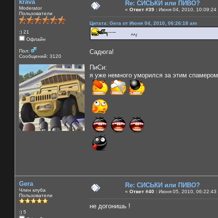
krava
Re: СИСЬКИ или ПИВО?
Moderator
«
Ответ #39 :
Июня 04, 2010, 10:09:24
Пользователи
Цитата: Gera от Июня 04, 2010, 06:26:18 am
:) 21
^^/
Офлайн
Пол:
Садюга!
Сообщений: 3120
ПиСи:
я уже немного уморился за этим спамером
Gera
Re: СИСЬКИ или ПИВО?
Член клуба
«
Ответ #40 :
Июня 05, 2010, 06:22:43
Пользователи
не догонишь !
:) 5