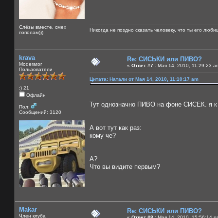
Слёзы вместе, смех
Никогда не поздно сказать человеку, что ты его люби
пополам)))
krava
Re: СИСЬКИ или ПИВО?
Moderator
«
Ответ #7 :
Мая 14, 2010, 11:29:23 a
Пользователи
Цитата: Натали от Мая 14, 2010, 11:10:17 am
:) 21
Офлайн
Тут однозначно ПИВО на фоне СИСЕК. я к п
Пол:
Сообщений: 3120
А вот тут как раз:
кому че?
А?
Что вы видите первым?
Makar
Re: СИСЬКИ или ПИВО?
Член клуба
«
Ответ #8 :
Мая 14, 2010, 15:56:14 p