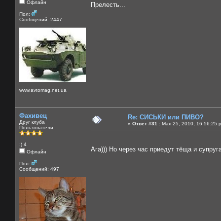
Офлайн
Прелесть...
Пол:
Сообщений: 2447
www.avtomag.net.ua
Фахивец
Re: СИСЬКИ или ПИВО?
Друг клуба
«
Ответ #31 :
Мая 25, 2010, 16:56:25 
Пользователи
:) 4
Ага))) Но через час приедут тёща и супруг
Офлайн
Пол:
Сообщений: 497