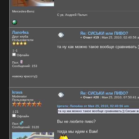
Mercedes-Benz
С ув. Андрей Палыч
Лапо4ка
Re: СИСЬКИ или ПИВО?
Друг клуба
«
Ответ #19 :
Мая 25, 2010, 02:40:56 
Пользователи
та ну как можно такое вообще сравнивать:))
:) -1
Офлайн
Пол:
Сообщений: 153
навожу красоту))
krava
Re: СИСЬКИ или ПИВО?
Moderator
«
Ответ #20 :
Мая 25, 2010, 07:50:41 
Пользователи
Цитата: Лапо4ка от Мая 25, 2010, 02:40:56 am
та ну как можно такое вообще сравнивать:)) Сиськи же
:) 21
Офлайн
Вы не любите пиво?
Пол:
Сообщений: 3120
тогда мы идем к Вам!