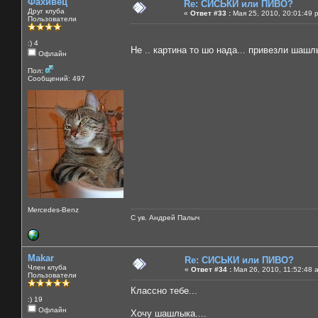
Фахивец
Re: СИСЬКИ или ПИВО?
Друг клуба
«
Ответ #33 :
Мая 25, 2010, 20:01:49 
Пользователи
:) 4
Не .. картина то шо нада... привезли шашл
Офлайн
Пол:
Сообщений: 497
Mercedes-Benz
С ув. Андрей Палыч
Makar
Re: СИСЬКИ или ПИВО?
Член клуба
«
Ответ #34 :
Мая 26, 2010, 11:52:48 
Пользователи
Классно тебе...
:) 19
Офлайн
Хочу шашлыка....