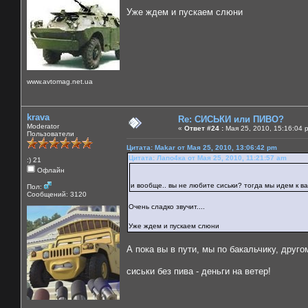
Уже ждем и пускаем слюни
www.avtomag.net.ua
krava
Re: СИСЬКИ или ПИВО?
Moderator
«
Ответ #24 :
Мая 25, 2010, 15:16:04 
Пользователи
Цитата: Makar от Мая 25, 2010, 13:06:42 pm
Цитата: Лапо4ка от Мая 25, 2010, 11:21:57 am
:) 21
Офлайн
и вообще.. вы не любите сиськи? тогда мы идем к 
Пол:
Сообщений: 3120
Очень сладко звучит....
Уже ждем и пускаем слюни
А пока вы в пути, мы по бакальчику, друго
сиськи без пива - деньги на ветер!