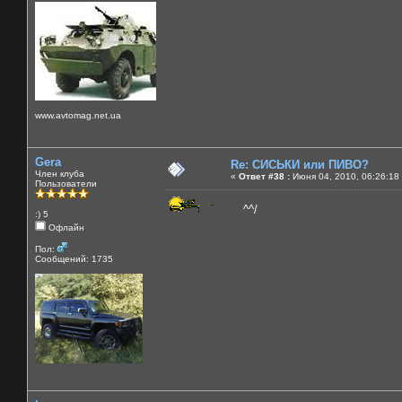
www.avtomag.net.ua
Gera
Re: СИСЬКИ или ПИВО?
Член клуба
«
Ответ #38 :
Июня 04, 2010, 06:26:18
Пользователи
^^/
:) 5
Офлайн
Пол:
Сообщений: 1735