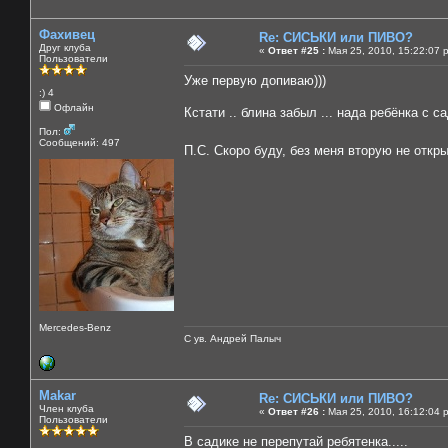
Фахивец
Re: СИСЬКИ или ПИВО?
Друг клуба
«
Ответ #25 :
Мая 25, 2010, 15:22:07 
Пользователи
Уже первую допиваю)))
:) 4
Офлайн
Кстати .. блина забыл ... нада ребёнка с с
Пол:
Сообщений: 497
П.С. Скоро буду, без меня вторую не отк
Mercedes-Benz
С ув. Андрей Палыч
Makar
Re: СИСЬКИ или ПИВО?
Член клуба
«
Ответ #26 :
Мая 25, 2010, 16:12:04 
Пользователи
В садике не перепутай ребятенка.....