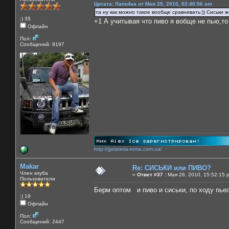
Цитата: Лапо4ка от Мая 25, 2010, 02:40:56 am
та ну как можно такое вообще сравнивать:)) Сиськи же
:) 35
+1 А учитывая что пиво я вобще не пью,то
Офлайн
Пол:
Сообщений: 8197
http://gelateria-roma.com.ua/
Makar
Re: СИСЬКИ или ПИВО?
Член клуба
«
Ответ #37 :
Мая 26, 2010, 15:52:15 
Пользователи
Берм оптом и пиво и сиськи, по ходу пь
:) 19
Офлайн
Пол:
Сообщений: 2447