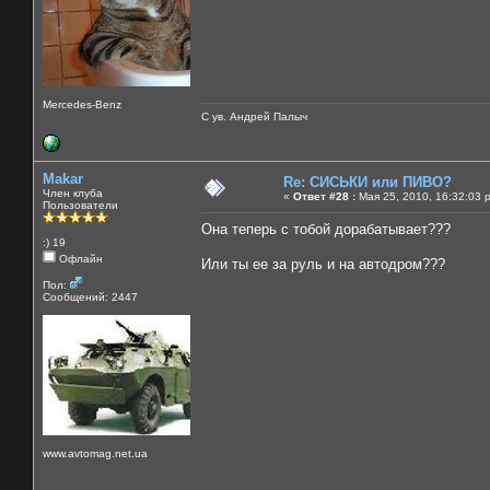
Mercedes-Benz
С ув. Андрей Палыч
Makar
Re: СИСЬКИ или ПИВО?
Член клуба
«
Ответ #28 :
Мая 25, 2010, 16:32:03 
Пользователи
Она теперь с тобой дорабатывает???
:) 19
Офлайн
Или ты ее за руль и на автодром???
Пол:
Сообщений: 2447
www.avtomag.net.ua