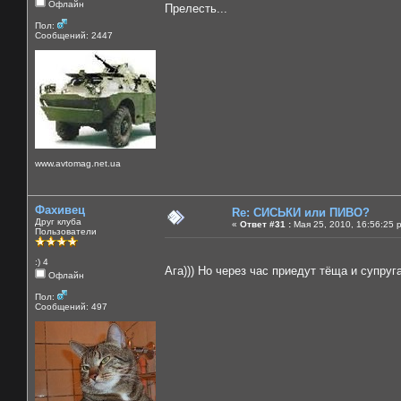
Офлайн
Прелесть...
Пол:
Сообщений: 2447
www.avtomag.net.ua
Фахивец
Re: СИСЬКИ или ПИВО?
Друг клуба
«
Ответ #31 :
Мая 25, 2010, 16:56:25 
Пользователи
:) 4
Ага))) Но через час приедут тёща и супруг
Офлайн
Пол:
Сообщений: 497