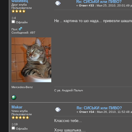
Фахивец
Re: СИСЬКИ или ПИВО?
Друг клуба
«
Ответ #33 :
Мая 25, 2010, 20:01:49 
Пользователи
:) 4
Не .. картина то шо нада... привезли шашл
Офлайн
Пол:
Сообщений: 497
Mercedes-Benz
С ув. Андрей Палыч
Makar
Re: СИСЬКИ или ПИВО?
Член клуба
«
Ответ #34 :
Мая 26, 2010, 11:52:48 
Пользователи
Классно тебе...
:) 19
Офлайн
Хочу шашлыка....