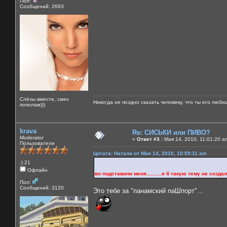
Пол:
Сообщений: 2663
Слёзы вместе, смех
Никогда не поздно сказать человеку, что ты его люби
пополам)))
krava
Re: СИСЬКИ или ПИВО?
Moderator
«
Ответ #3 :
Мая 14, 2010, 11:01:20 a
Пользователи
Цитата: Натали от Мая 14, 2010, 10:59:11 am
:) 21
Офлайн
во подставили меня..........я б такую тему не создала б 
Пол:
Сообщений: 3120
Это тебе за "панамский паШпорт"...