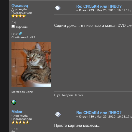
Фахивец
Re: СИСЬКИ или ПИВО?
Друг клуба
«
Ответ #29 :
Мая 25, 2010, 16:51:14 
Пользователи
:) 4
Сидим дома .. я пиво пью а малая DVD смо
Офлайн
Пол:
Сообщений: 497
Mercedes-Benz
С ув. Андрей Палыч
Makar
Re: СИСЬКИ или ПИВО?
Член клуба
«
Ответ #30 :
Мая 25, 2010, 16:53:17 
Пользователи
Просто картина маслом....
:) 19