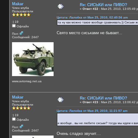
Makar
Re: СИСЬКИ или ПИВО?
Член клуба
«
Ответ #22 :
Мая 25, 2010, 13:05:49 
Пользователи
Цитата: Лапо4ка от Мая 25, 2010, 02:40:56 am
:) 19
та ну как можно такое вообще сравнивать:)) Сиськи же
Офлайн
Свято место сиськами не бывает...
Пол:
Сообщений: 2447
www.avtomag.net.ua
Makar
Re: СИСЬКИ или ПИВО?
Член клуба
«
Ответ #23 :
Мая 25, 2010, 13:06:42 
Пользователи
Цитата: Лапо4ка от Мая 25, 2010, 11:21:57 am
:) 19
Офлайн
и вообще.. вы не любите сиськи? тогда мы идем к в
Пол:
Сообщений: 2447
Очень сладко звучит....