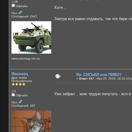
:) 19
Офлайн
Хотя...
Пол:
Сообщений: 2447
Завтра все равно отдавать, так что бери л
www.avtomag.net.ua
Фахивец
Re: СИСЬКИ или ПИВО?
Друг клуба
«
Ответ #27 :
Мая 25, 2010, 16:22:10 
Пользователи
:) 4
Уже забрал .. мою трудно попутать - вся в
Офлайн
Пол:
Сообщений: 497