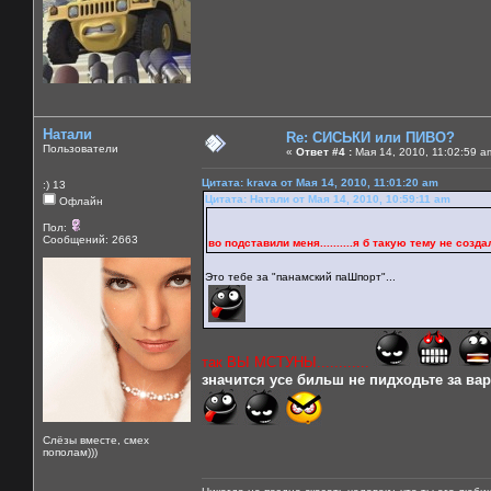
Натали
Re: СИСЬКИ или ПИВО?
Пользователи
«
Ответ #4 :
Мая 14, 2010, 11:02:59 a
Цитата: krava от Мая 14, 2010, 11:01:20 am
:) 13
Цитата: Натали от Мая 14, 2010, 10:59:11 am
Офлайн
Пол:
Сообщений: 2663
во подставили меня..........я б такую тему не создала б
Это тебе за "панамский паШпорт"...
так ВЫ МСТУНЫ............
значится усе бильш не пидходьте за варе
Слёзы вместе, смех
пополам)))