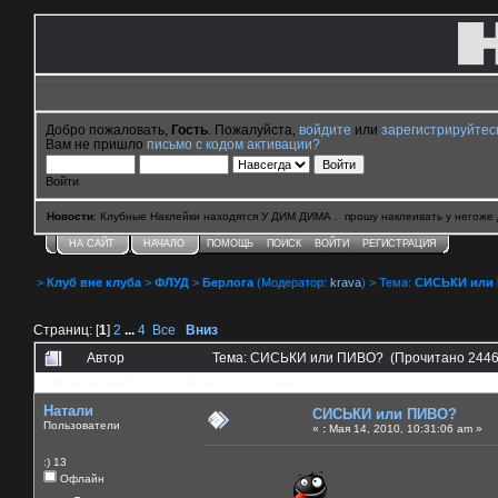
Добро пожаловать,
Гость
. Пожалуйста,
войдите
или
зарегистрируйтес
Вам не пришло
письмо с кодом активации?
Войти
Новости
: Клубные Наклейки находятся У ДИМ ДИМА . прошу наклеивать у негоже 
НА САЙТ
НАЧАЛО
ПОМОЩЬ
ПОИСК
ВОЙТИ
РЕГИСТРАЦИЯ
>
Клуб вне клуба
>
ФЛУД
>
Берлога
(Модератор:
krava
) > Тема:
СИСЬКИ или
Страниц: [
1
]
2
...
4
Все
Вниз
Автор
Тема: СИСЬКИ или ПИВО? (Прочитано 2446
0 Пользователей и 13 Гостей смотрят эту тему.
Натали
СИСЬКИ или ПИВО?
Пользователи
«
:
Мая 14, 2010, 10:31:06 am »
:) 13
Офлайн