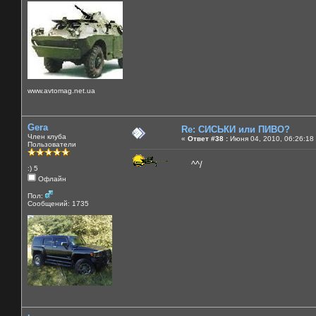
www.avtomag.net.ua
Gera
Re: СИСЬКИ или ПИВО?
Член клуба
«
Ответ #38 :
Июня 04, 2010, 06:26:18
Пользователи
^^/
:) 5
Офлайн
Пол:
Сообщений: 1735