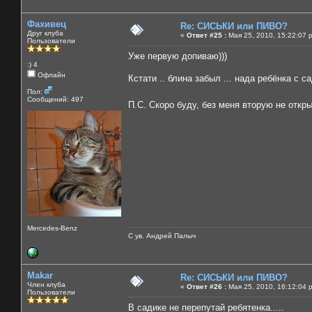
Фахивец
Re: СИСЬКИ или ПИВО?
Друг клуба
«
Ответ #25 :
Мая 25, 2010, 15:22:07 
Пользователи
Уже первую допиваю)))
:) 4
Офлайн
Кстати .. блина забыл ... нада ребёнка с с
Пол:
Сообщений: 497
П.С. Скоро буду, без меня вторую не отк
Mercedes-Benz
С ув. Андрей Палыч
Makar
Re: СИСЬКИ или ПИВО?
Член клуба
«
Ответ #26 :
Мая 25, 2010, 16:12:04 
Пользователи
В садике не перепутай ребятенка.....