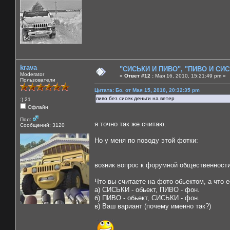
krava
"СИСЬКИ И ПИВО", "ПИВО И СИСЬ
Moderator
«
Ответ #12 :
Мая 16, 2010, 15:21:49 pm »
Пользователи
Цитата: Бо. от Мая 15, 2010, 20:32:35 pm
пиво без сисек деньги на ветер
:) 21
Офлайн
Пол:
я точно так же считаю.
Сообщений: 3120
Но у меня по поводу этой фотки:
возник вопрос к форумной общественности,
Что вы считаете на фото обьектом, а что 
а) СИСЬКИ - обьект, ПИВО - фон.
б) ПИВО - обьект, СИСЬКИ - фон.
в) Ваш вариант (почему именно так?)