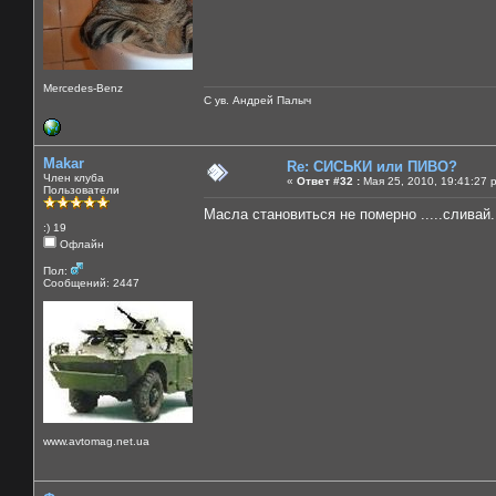
Mercedes-Benz
С ув. Андрей Палыч
Makar
Re: СИСЬКИ или ПИВО?
Член клуба
«
Ответ #32 :
Мая 25, 2010, 19:41:27 
Пользователи
Масла становиться не померно .....сливай..
:) 19
Офлайн
Пол:
Сообщений: 2447
www.avtomag.net.ua