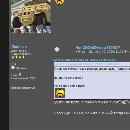
Лапо4ка
Re: СИСЬКИ или ПИВО?
Друг клуба
«
Ответ #21 :
Мая 25, 2010, 11:21:57 
Пользователи
Цитата: krava от Мая 25, 2010, 07:50:41 am
:) -1
Цитата: Лапо4ка от Мая 25, 2010, 02:40:56 am
Офлайн
та ну как можно такое вообще сравнивать:)) Сиськи же
Пол:
Вы не любите пиво?
Сообщений: 153
тогда мы идем к Вам!
навожу красоту))
идите- не идте, а пиФФо мы не пьем:))))))))))
и вообще.. вы не любите сиськи? тогда м