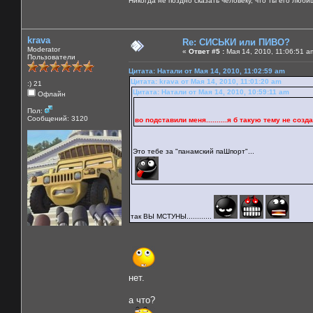
Никогда не поздно сказать человеку, что ты его люби
krava
Re: СИСЬКИ или ПИВО?
Moderator
«
Ответ #5 :
Мая 14, 2010, 11:06:51 a
Пользователи
Цитата: Натали от Мая 14, 2010, 11:02:59 am
Цитата: krava от Мая 14, 2010, 11:01:20 am
:) 21
Цитата: Натали от Мая 14, 2010, 10:59:11 am
Офлайн
Пол:
Сообщений: 3120
во подставили меня..........я б такую тему не создала 
Это тебе за "панамский паШпорт"...
так ВЫ МСТУНЫ............
нет.
а что?