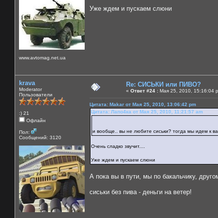
Уже ждем и пускаем слюни
www.avtomag.net.ua
krava
Re: СИСЬКИ или ПИВО?
Moderator
«
Ответ #24 :
Мая 25, 2010, 15:16:04 
Пользователи
Цитата: Makar от Мая 25, 2010, 13:06:42 pm
Цитата: Лапо4ка от Мая 25, 2010, 11:21:57 am
:) 21
Офлайн
и вообще.. вы не любите сиськи? тогда мы идем к 
Пол:
Сообщений: 3120
Очень сладко звучит....
Уже ждем и пускаем слюни
А пока вы в пути, мы по бакальчику, друго
сиськи без пива - деньги на ветер!