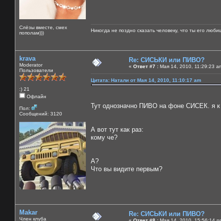
Слёзы вместе, смех
Никогда не поздно сказать человеку, что ты его люби
пополам)))
krava
Re: СИСЬКИ или ПИВО?
Moderator
«
Ответ #7 :
Мая 14, 2010, 11:29:23 a
Пользователи
Цитата: Натали от Мая 14, 2010, 11:10:17 am
:) 21
Офлайн
Тут однозначно ПИВО на фоне СИСЕК. я к п
Пол:
Сообщений: 3120
А вот тут как раз:
кому че?
А?
Что вы видите первым?
Makar
Re: СИСЬКИ или ПИВО?
Член клуба
«
Ответ #8 :
Мая 14, 2010, 15:56:14 p