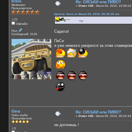
krava
Re: СИСЬКИ или ПИВО?
Moderator
«
Ответ #39 :
Июня 04, 2010, 10:09:24
Пользователи
Цитата: Gera от Июня 04, 2010, 06:26:18 am
:) 21
^^/
Офлайн
Пол:
Садюга!
Сообщений: 3120
ПиСи:
я уже немного уморился за этим спамером
Gera
Re: СИСЬКИ или ПИВО?
Член клуба
«
Ответ #40 :
Июня 05, 2010, 06:22:43
Пользователи
не догонишь !
:) 5