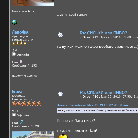
Mercedes-Benz
С ув. Андрей Палыч
Лапо4ка
Re: СИСЬКИ или ПИВО?
Друг клуба
«
Ответ #19 :
Мая 25, 2010, 02:40:56 
Пользователи
та ну как можно такое вообще сравнивать:))
:) -1
Офлайн
Пол:
Сообщений: 153
навожу красоту))
krava
Re: СИСЬКИ или ПИВО?
Moderator
«
Ответ #20 :
Мая 25, 2010, 07:50:41 
Пользователи
Цитата: Лапо4ка от Мая 25, 2010, 02:40:56 am
та ну как можно такое вообще сравнивать:)) Сиськи же
:) 21
Офлайн
Вы не любите пиво?
Пол:
Сообщений: 3120
тогда мы идем к Вам!