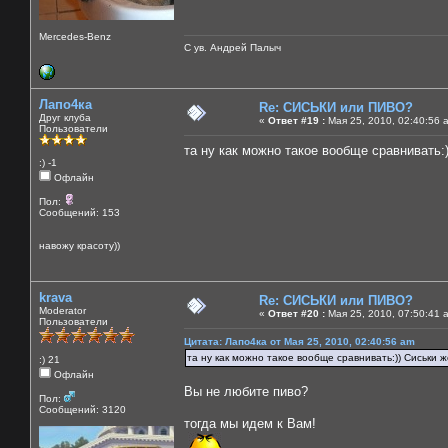
Mercedes-Benz
С ув. Андрей Палыч
Лапо4ка
Re: СИСЬКИ или ПИВО?
Друг клуба
«
Ответ #19 :
Мая 25, 2010, 02:40:56 
Пользователи
та ну как можно такое вообще сравнивать:))
:) -1
Офлайн
Пол:
Сообщений: 153
навожу красоту))
krava
Re: СИСЬКИ или ПИВО?
Moderator
«
Ответ #20 :
Мая 25, 2010, 07:50:41 
Пользователи
Цитата: Лапо4ка от Мая 25, 2010, 02:40:56 am
та ну как можно такое вообще сравнивать:)) Сиськи же
:) 21
Офлайн
Вы не любите пиво?
Пол:
Сообщений: 3120
тогда мы идем к Вам!