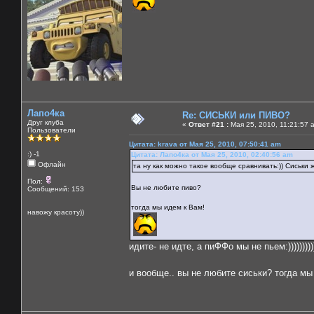
Лапо4ка
Re: СИСЬКИ или ПИВО?
Друг клуба
«
Ответ #21 :
Мая 25, 2010, 11:21:57 
Пользователи
Цитата: krava от Мая 25, 2010, 07:50:41 am
:) -1
Цитата: Лапо4ка от Мая 25, 2010, 02:40:56 am
Офлайн
та ну как можно такое вообще сравнивать:)) Сиськи же
Пол:
Вы не любите пиво?
Сообщений: 153
тогда мы идем к Вам!
навожу красоту))
идите- не идте, а пиФФо мы не пьем:))))))))))
и вообще.. вы не любите сиськи? тогда м