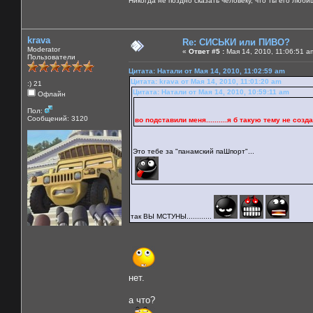
Никогда не поздно сказать человеку, что ты его люби
krava
Re: СИСЬКИ или ПИВО?
Moderator
«
Ответ #5 :
Мая 14, 2010, 11:06:51 a
Пользователи
Цитата: Натали от Мая 14, 2010, 11:02:59 am
Цитата: krava от Мая 14, 2010, 11:01:20 am
:) 21
Цитата: Натали от Мая 14, 2010, 10:59:11 am
Офлайн
Пол:
Сообщений: 3120
во подставили меня..........я б такую тему не создала 
Это тебе за "панамский паШпорт"...
так ВЫ МСТУНЫ............
нет.
а что?