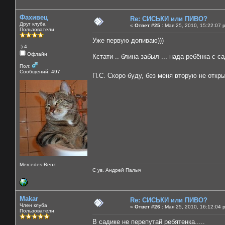
Фахивец
Re: СИСЬКИ или ПИВО?
Друг клуба
«
Ответ #25 :
Мая 25, 2010, 15:22:07 
Пользователи
Уже первую допиваю)))
:) 4
Офлайн
Кстати .. блина забыл ... нада ребёнка с с
Пол:
Сообщений: 497
П.С. Скоро буду, без меня вторую не отк
Mercedes-Benz
С ув. Андрей Палыч
Makar
Re: СИСЬКИ или ПИВО?
Член клуба
«
Ответ #26 :
Мая 25, 2010, 16:12:04 
Пользователи
В садике не перепутай ребятенка.....