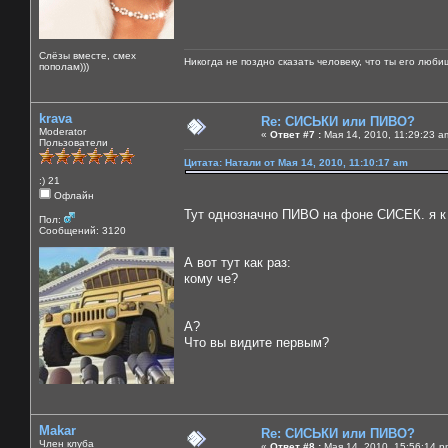
Слёзы вместе, смех
Никогда не поздно сказать человеку, что ты его люби
пополам)))
krava
Re: СИСЬКИ или ПИВО?
Moderator
«
Ответ #7 :
Мая 14, 2010, 11:29:23 a
Пользователи
Цитата: Натали от Мая 14, 2010, 11:10:17 am
:) 21
Офлайн
Тут однозначно ПИВО на фоне СИСЕК. я к п
Пол:
Сообщений: 3120
А вот тут как раз:
кому че?
А?
Что вы видите первым?
Makar
Re: СИСЬКИ или ПИВО?
Член клуба
«
Ответ #8 :
Мая 14, 2010, 15:56:14 p