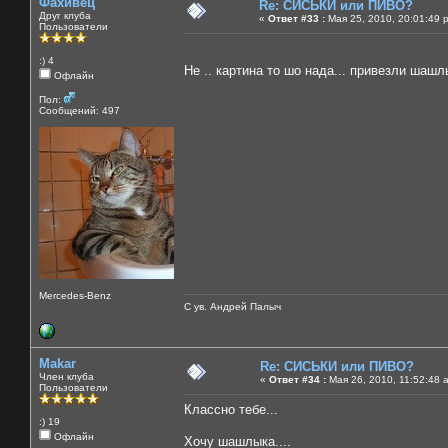
Фахивец
Re: СИСЬКИ или ПИВО?
Друг клуба
«
Ответ #33 :
Мая 25, 2010, 20:01:49 
Пользователи
:) 4
Не .. картина то шо нада... привезли шашл
Офлайн
Пол:
Сообщений: 497
Mercedes-Benz
С ув. Андрей Палыч
Makar
Re: СИСЬКИ или ПИВО?
Член клуба
«
Ответ #34 :
Мая 26, 2010, 11:52:48 
Пользователи
Классно тебе...
:) 19
Офлайн
Хочу шашлыка....