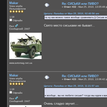
Makar
Re: СИСЬКИ или ПИВО?
Член клуба
«
Ответ #22 :
Мая 25, 2010, 13:05:49 
Пользователи
Цитата: Лапо4ка от Мая 25, 2010, 02:40:56 am
:) 19
та ну как можно такое вообще сравнивать:)) Сиськи же
Офлайн
Свято место сиськами не бывает...
Пол:
Сообщений: 2447
www.avtomag.net.ua
Makar
Re: СИСЬКИ или ПИВО?
Член клуба
«
Ответ #23 :
Мая 25, 2010, 13:06:42 
Пользователи
Цитата: Лапо4ка от Мая 25, 2010, 11:21:57 am
:) 19
Офлайн
и вообще.. вы не любите сиськи? тогда мы идем к в
Пол:
Сообщений: 2447
Очень сладко звучит....