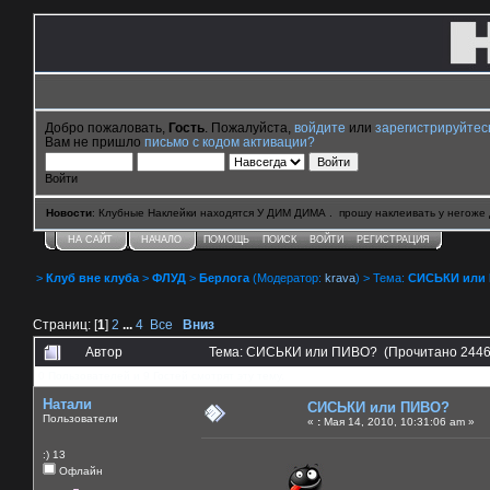
Добро пожаловать,
Гость
. Пожалуйста,
войдите
или
зарегистрируйтес
Вам не пришло
письмо с кодом активации?
Войти
Новости
: Клубные Наклейки находятся У ДИМ ДИМА . прошу наклеивать у негоже 
НА САЙТ
НАЧАЛО
ПОМОЩЬ
ПОИСК
ВОЙТИ
РЕГИСТРАЦИЯ
>
Клуб вне клуба
>
ФЛУД
>
Берлога
(Модератор:
krava
) > Тема:
СИСЬКИ или
Страниц: [
1
]
2
...
4
Все
Вниз
Автор
Тема: СИСЬКИ или ПИВО? (Прочитано 2446
0 Пользователей и 9 Гостей смотрят эту тему.
Натали
СИСЬКИ или ПИВО?
Пользователи
«
:
Мая 14, 2010, 10:31:06 am »
:) 13
Офлайн