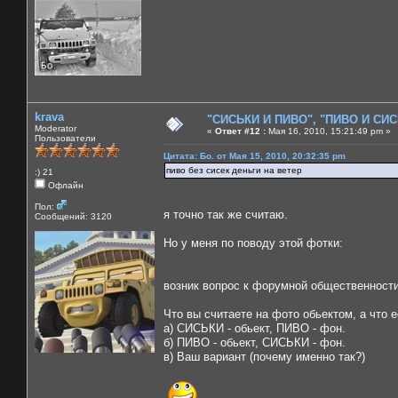
krava
"СИСЬКИ И ПИВО", "ПИВО И СИСЬ
Moderator
«
Ответ #12 :
Мая 16, 2010, 15:21:49 pm »
Пользователи
Цитата: Бо. от Мая 15, 2010, 20:32:35 pm
пиво без сисек деньги на ветер
:) 21
Офлайн
Пол:
я точно так же считаю.
Сообщений: 3120
Но у меня по поводу этой фотки:
возник вопрос к форумной общественности,
Что вы считаете на фото обьектом, а что 
а) СИСЬКИ - обьект, ПИВО - фон.
б) ПИВО - обьект, СИСЬКИ - фон.
в) Ваш вариант (почему именно так?)