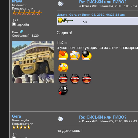
krava
Re: СИСЬКИ или ПИВО?
Moderator
«
Ответ #39 :
Июня 04, 2010, 10:09:24
Пользователи
Цитата: Gera от Июня 04, 2010, 06:26:18 am
:) 21
^^/
Офлайн
Пол:
Садюга!
Сообщений: 3120
ПиСи:
я уже немного уморился за этим спамером
Gera
Re: СИСЬКИ или ПИВО?
Член клуба
«
Ответ #40 :
Июня 05, 2010, 06:22:43
Пользователи
не догонишь !
:) 5