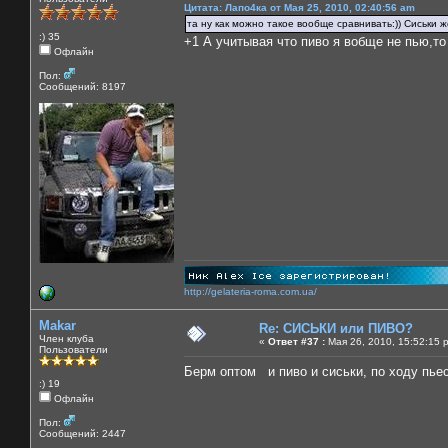
Цитата: Лапо4ка от Мая 25, 2010, 02:40:56 am
та ну как можно такое вообще сравнивать:)) Сиськи же
:) 35
+1 А учитывая что пиво я вобще не пью,то
Офлайн
Пол:
Сообщений: 8197
http://gelateria-roma.com.ua/
Makar
Re: СИСЬКИ или ПИВО?
Член клуба
«
Ответ #37 :
Мая 26, 2010, 15:52:15 
Пользователи
Берм оптом и пиво и сиськи, по ходу пь
:) 19
Офлайн
Пол:
Сообщений: 2447