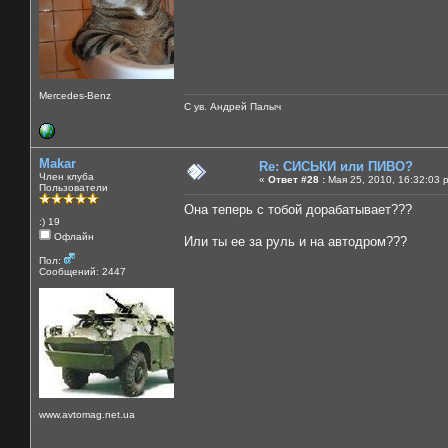
Mercedes-Benz
С ув. Андрей Палыч
Makar
Re: СИСЬКИ или ПИВО?
Член клуба
«
Ответ #28 :
Мая 25, 2010, 16:32:03 
Пользователи
Она теперь с тобой дорабатывает???
:) 19
Офлайн
Или ты ее за руль и на автодром???
Пол:
Сообщений: 2447
www.avtomag.net.ua