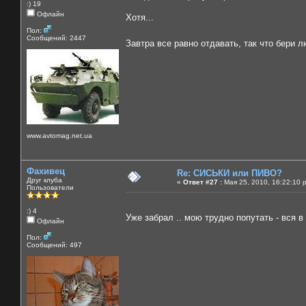
:) 19
Офлайн
Хотя...
Пол:
Сообщений: 2447
Завтра все равно отдавать, так что бери л
www.avtomag.net.ua
Фахивец
Re: СИСЬКИ или ПИВО?
Друг клуба
«
Ответ #27 :
Мая 25, 2010, 16:22:10 
Пользователи
:) 4
Уже забрал .. мою трудно попутать - вся в
Офлайн
Пол:
Сообщений: 497