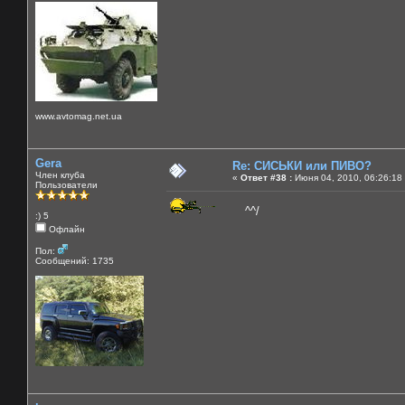
www.avtomag.net.ua
Gera
Re: СИСЬКИ или ПИВО?
Член клуба
«
Ответ #38 :
Июня 04, 2010, 06:26:18
Пользователи
^^/
:) 5
Офлайн
Пол:
Сообщений: 1735