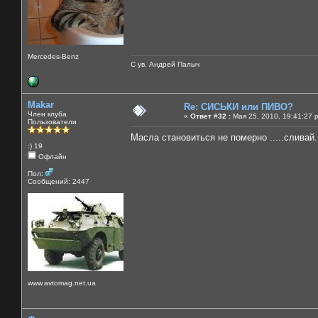
Mercedes-Benz
С ув. Андрей Палыч
Makar
Re: СИСЬКИ или ПИВО?
Член клуба
«
Ответ #32 :
Мая 25, 2010, 19:41:27 
Пользователи
Масла становиться не померно .....сливай..
:) 19
Офлайн
Пол:
Сообщений: 2447
www.avtomag.net.ua