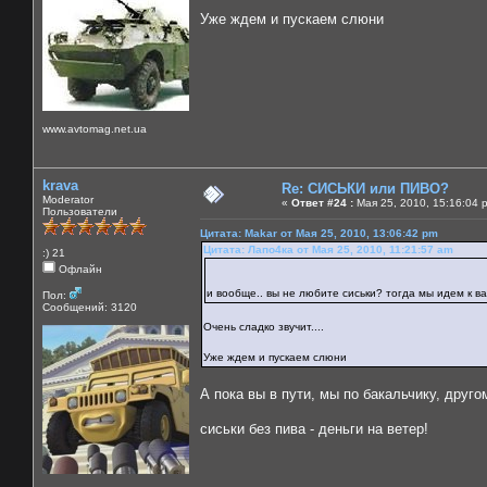
Уже ждем и пускаем слюни
www.avtomag.net.ua
krava
Re: СИСЬКИ или ПИВО?
Moderator
«
Ответ #24 :
Мая 25, 2010, 15:16:04 
Пользователи
Цитата: Makar от Мая 25, 2010, 13:06:42 pm
Цитата: Лапо4ка от Мая 25, 2010, 11:21:57 am
:) 21
Офлайн
и вообще.. вы не любите сиськи? тогда мы идем к 
Пол:
Сообщений: 3120
Очень сладко звучит....
Уже ждем и пускаем слюни
А пока вы в пути, мы по бакальчику, друго
сиськи без пива - деньги на ветер!