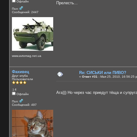
Офлайн
Прелесть...
Пол:
Сообщений: 2447
www.avtomag.net.ua
Фахивец
Re: СИСЬКИ или ПИВО?
Друг клуба
«
Ответ #31 :
Мая 25, 2010, 16:56:25 
Пользователи
:) 4
Ага))) Но через час приедут тёща и супруг
Офлайн
Пол:
Сообщений: 497