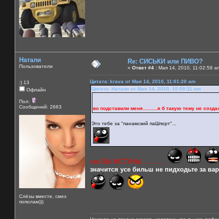
Натали
Re: СИСЬКИ или ПИВО?
Пользователи
«
Ответ #4 :
Мая 14, 2010, 11:02:59 a
Цитата: krava от Мая 14, 2010, 11:01:20 am
:) 13
Цитата: Натали от Мая 14, 2010, 10:59:11 am
Офлайн
Пол:
Сообщений: 2663
во подставили меня..........я б такую тему не создала б
Это тебе за "панамский паШпорт"...
так ВЫ МСТУНЫ............
значится усе бильш не пидходьте за варе
Слёзы вместе, смех
пополам)))