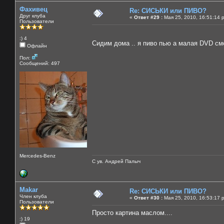
Фахивец
Re: СИСЬКИ или ПИВО?
Друг клуба
«
Ответ #29 :
Мая 25, 2010, 16:51:14 
Пользователи
:) 4
Сидим дома .. я пиво пью а малая DVD смо
Офлайн
Пол:
Сообщений: 497
Mercedes-Benz
С ув. Андрей Палыч
Makar
Re: СИСЬКИ или ПИВО?
Член клуба
«
Ответ #30 :
Мая 25, 2010, 16:53:17 
Пользователи
Просто картина маслом....
:) 19