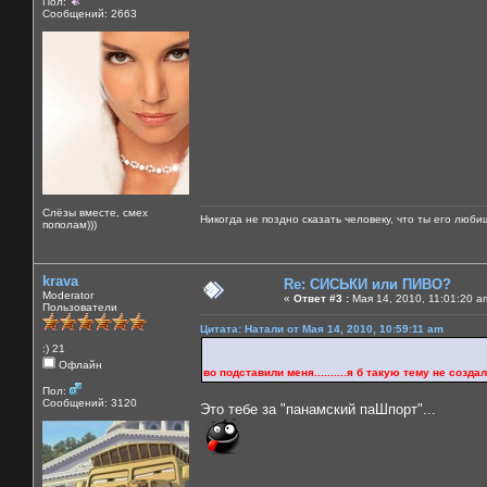
Пол:
Сообщений: 2663
Слёзы вместе, смех
Никогда не поздно сказать человеку, что ты его люби
пополам)))
krava
Re: СИСЬКИ или ПИВО?
Moderator
«
Ответ #3 :
Мая 14, 2010, 11:01:20 a
Пользователи
Цитата: Натали от Мая 14, 2010, 10:59:11 am
:) 21
Офлайн
во подставили меня..........я б такую тему не создала б 
Пол:
Сообщений: 3120
Это тебе за "панамский паШпорт"...