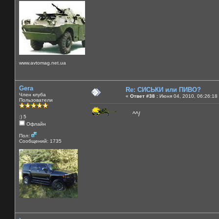
www.avtomag.net.ua
Gera
Re: СИСЬКИ или ПИВО?
Член клуба
«
Ответ #38 :
Июня 04, 2010, 06:26:18
Пользователи
^^/
:) 5
Офлайн
Пол:
Сообщений: 1735