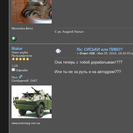
Mercedes-Benz
С ув. Андрей Палыч
Makar
Re: СИСЬКИ или ПИВО?
Член клуба
«
Ответ #28 :
Мая 25, 2010, 16:32:03 
Пользователи
Она теперь с тобой дорабатывает???
:) 19
Офлайн
Или ты ее за руль и на автодром???
Пол:
Сообщений: 2447
www.avtomag.net.ua