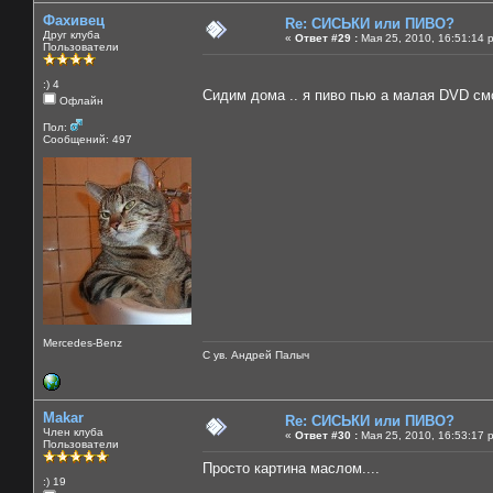
Фахивец
Re: СИСЬКИ или ПИВО?
Друг клуба
«
Ответ #29 :
Мая 25, 2010, 16:51:14 
Пользователи
:) 4
Сидим дома .. я пиво пью а малая DVD смо
Офлайн
Пол:
Сообщений: 497
Mercedes-Benz
С ув. Андрей Палыч
Makar
Re: СИСЬКИ или ПИВО?
Член клуба
«
Ответ #30 :
Мая 25, 2010, 16:53:17 
Пользователи
Просто картина маслом....
:) 19