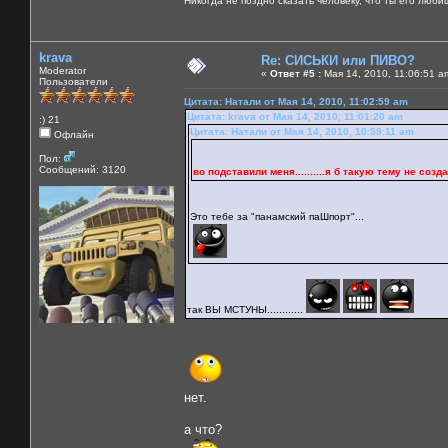
Никогда не поздно сказать человеку, что ты его люби
krava
Re: СИСЬКИ или ПИВО?
Moderator
«
Ответ #5 :
Мая 14, 2010, 11:06:51 a
Пользователи
Цитата: Натали от Мая 14, 2010, 11:02:59 am
Цитата: krava от Мая 14, 2010, 11:01:20 am
:) 21
Цитата: Натали от Мая 14, 2010, 10:59:11 am
Офлайн
Пол:
Сообщений: 3120
во подставили меня..........я б такую тему не создала 
Это тебе за "панамский паШпорт"...
так ВЫ МСТУНЫ............
нет.
а что?