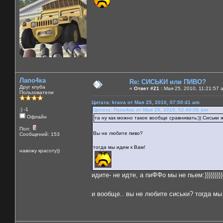
Лапо4ка
Re: СИСЬКИ или ПИВО?
Друг клуба
«
Ответ #21 :
Мая 25, 2010, 11:21:57 
Пользователи
Цитата: krava от Мая 25, 2010, 07:50:41 am
:) -1
Цитата: Лапо4ка от Мая 25, 2010, 02:40:56 am
Офлайн
та ну как можно такое вообще сравнивать:)) Сиськи же
Пол:
Вы не любите пиво?
Сообщений: 153
тогда мы идем к Вам!
навожу красоту))
идите- не идте, а пиФФо мы не пьем:))))))))))
и вообще.. вы не любите сиськи? тогда м