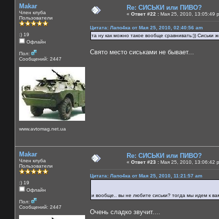
Makar
Re: СИСЬКИ или ПИВО?
Член клуба
«
Ответ #22 :
Мая 25, 2010, 13:05:49 
Пользователи
Цитата: Лапо4ка от Мая 25, 2010, 02:40:56 am
:) 19
та ну как можно такое вообще сравнивать:)) Сиськи же
Офлайн
Свято место сиськами не бывает...
Пол:
Сообщений: 2447
www.avtomag.net.ua
Makar
Re: СИСЬКИ или ПИВО?
Член клуба
«
Ответ #23 :
Мая 25, 2010, 13:06:42 
Пользователи
Цитата: Лапо4ка от Мая 25, 2010, 11:21:57 am
:) 19
Офлайн
и вообще.. вы не любите сиськи? тогда мы идем к в
Пол:
Сообщений: 2447
Очень сладко звучит....