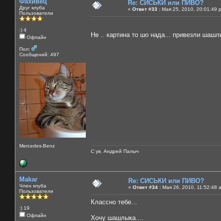
Фахивец
Re: СИСЬКИ или ПИВО?
Друг клуба
«
Ответ #33 :
Мая 25, 2010, 20:01:49 
Пользователи
:) 4
Не .. картина то шо нада... привезли шашл
Офлайн
Пол:
Сообщений: 497
Mercedes-Benz
С ув. Андрей Палыч
Makar
Re: СИСЬКИ или ПИВО?
Член клуба
«
Ответ #34 :
Мая 26, 2010, 11:52:48 
Пользователи
Классно тебе...
:) 19
Офлайн
Хочу шашлыка....