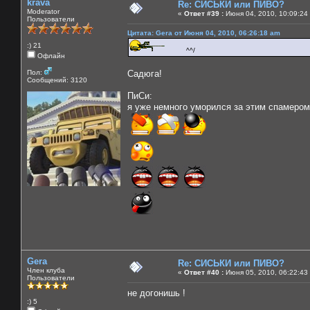
krava
Re: СИСЬКИ или ПИВО?
Moderator
«
Ответ #39 :
Июня 04, 2010, 10:09:24
Пользователи
Цитата: Gera от Июня 04, 2010, 06:26:18 am
:) 21
^^/
Офлайн
Пол:
Садюга!
Сообщений: 3120
ПиСи:
я уже немного уморился за этим спамером
Gera
Re: СИСЬКИ или ПИВО?
Член клуба
«
Ответ #40 :
Июня 05, 2010, 06:22:43
Пользователи
не догонишь !
:) 5