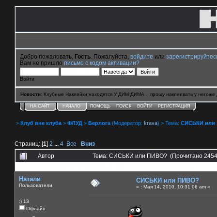
Добро пожаловать,
Гость
. Пожалуйста,
войдите
или
зарегистрируйтес
Вам не пришло
письмо с кодом активации?
Войти
Новости
: Клубные Наклейки находятся У ДИМ ДИМА . прошу наклеивать у негоже 
НА САЙТ
НАЧАЛО
ПОМОЩЬ
ПОИСК
ВОЙТИ
РЕГИСТРАЦИЯ
>
Клуб вне клуба
>
ФЛУД
>
Берлога
(Модератор:
krava
) > Тема:
СИСЬКИ или
Страниц: [
1
]
2
...
4
Все
Вниз
Автор
Тема: СИСЬКИ или ПИВО? (Прочитано 2454
0 Пользователей и 6 Гостей смотрят эту тему.
Натали
СИСЬКИ или ПИВО?
Пользователи
«
:
Мая 14, 2010, 10:31:06 am »
:) 13
Офлайн