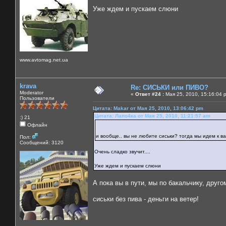
Уже ждем и пускаем слюни
www.avtomag.net.ua
krava
Re: СИСЬКИ или ПИВО?
Moderator
«
Ответ #24 :
Мая 25, 2010, 15:16:04 
Пользователи
Цитата: Makar от Мая 25, 2010, 13:06:42 pm
Цитата: Лапо4ка от Мая 25, 2010, 11:21:57 am
:) 21
Офлайн
и вообще.. вы не любите сиськи? тогда мы идем к 
Пол:
Сообщений: 3120
Очень сладко звучит....
Уже ждем и пускаем слюни
А пока вы в пути, мы по бакальчику, друго
сиськи без пива - деньги на ветер!