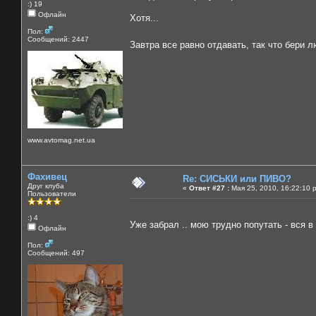
:) 19
Офлайн
Хотя...
Пол:
Сообщений: 2447
Завтра все равно отдавать, так что бери л
www.avtomag.net.ua
Фахивец
Re: СИСЬКИ или ПИВО?
Друг клуба
«
Ответ #27 :
Мая 25, 2010, 16:22:10 
Пользователи
:) 4
Уже забрал .. мою трудно попутать - вся в
Офлайн
Пол:
Сообщений: 497