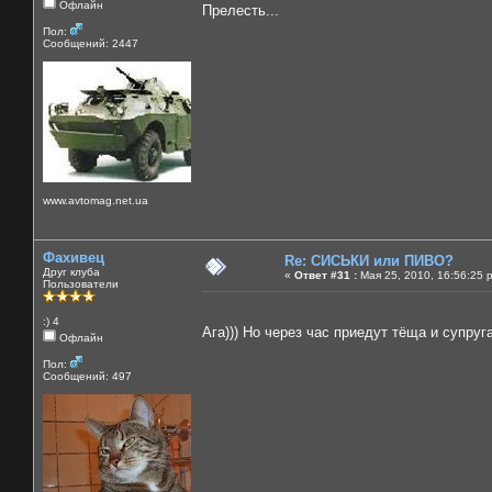
Офлайн
Прелесть...
Пол:
Сообщений: 2447
www.avtomag.net.ua
Фахивец
Re: СИСЬКИ или ПИВО?
Друг клуба
«
Ответ #31 :
Мая 25, 2010, 16:56:25 
Пользователи
:) 4
Ага))) Но через час приедут тёща и супруг
Офлайн
Пол:
Сообщений: 497