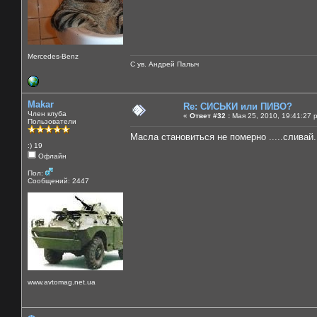
Mercedes-Benz
С ув. Андрей Палыч
Makar
Re: СИСЬКИ или ПИВО?
Член клуба
«
Ответ #32 :
Мая 25, 2010, 19:41:27 
Пользователи
Масла становиться не померно .....сливай..
:) 19
Офлайн
Пол:
Сообщений: 2447
www.avtomag.net.ua