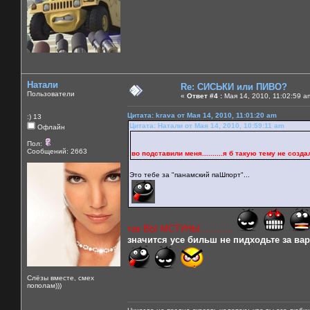
Натали
Re: СИСЬКИ или ПИВО?
Пользователи
«
Ответ #4 :
Мая 14, 2010, 11:02:59 a
Цитата: krava от Мая 14, 2010, 11:01:20 am
:) 13
Цитата: Натали от Мая 14, 2010, 10:59:11 am
Офлайн
Пол:
Сообщений: 2663
во подставили меня..........я б такую тему не создала б
Это тебе за "панамский паШпорт"...
так ВЫ МСТУНЫ............
значится усе бильш не пидходьте за варе
Слёзы вместе, смех
пополам)))