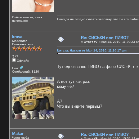
Слёзы вместе, смех
Никогда не поздно сказать человеку, что ты его люби
пополам)))
krava
Re: СИСЬКИ или ПИВО?
Moderator
«
Ответ #7 :
Мая 14, 2010, 11:29:23 a
Пользователи
Цитата: Натали от Мая 14, 2010, 11:10:17 am
:) 21
Офлайн
Тут однозначно ПИВО на фоне СИСЕК. я к п
Пол:
Сообщений: 3120
А вот тут как раз:
кому че?
А?
Что вы видите первым?
Makar
Re: СИСЬКИ или ПИВО?
Член клуба
«
Ответ #8 :
Мая 14, 2010, 15:56:14 p