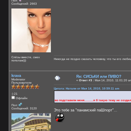
Пол:
Сообщений: 2663
Слёзы вместе, смех
Никогда не поздно сказать человеку, что ты его люби
пополам)))
krava
Re: СИСЬКИ или ПИВО?
Moderator
«
Ответ #3 :
Мая 14, 2010, 11:01:20 a
Пользователи
Цитата: Натали от Мая 14, 2010, 10:59:11 am
:) 21
Офлайн
во подставили меня..........я б такую тему не создала б 
Пол:
Сообщений: 3120
Это тебе за "панамский паШпорт"...