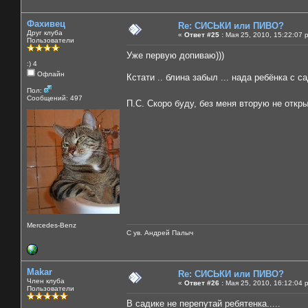
Фахивец
Re: СИСЬКИ или ПИВО?
Друг клуба
«
Ответ #25 :
Мая 25, 2010, 15:22:07 
Пользователи
Уже первую допиваю)))
:) 4
Офлайн
Кстати .. блина забыл ... нада ребёнка с с
Пол:
Сообщений: 497
П.С. Скоро буду, без меня вторую не отк
Mercedes-Benz
С ув. Андрей Палыч
Makar
Re: СИСЬКИ или ПИВО?
Член клуба
«
Ответ #26 :
Мая 25, 2010, 16:12:04 
Пользователи
В садике не перепутай ребятенка.....