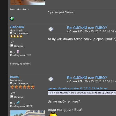
Mercedes-Benz
С ув. Андрей Палыч
Лапо4ка
Re: СИСЬКИ или ПИВО?
Друг клуба
«
Ответ #19 :
Мая 25, 2010, 02:40:56 
Пользователи
та ну как можно такое вообще сравнивать:))
:) -1
Офлайн
Пол:
Сообщений: 153
навожу красоту))
krava
Re: СИСЬКИ или ПИВО?
Moderator
«
Ответ #20 :
Мая 25, 2010, 07:50:41 
Пользователи
Цитата: Лапо4ка от Мая 25, 2010, 02:40:56 am
та ну как можно такое вообще сравнивать:)) Сиськи же
:) 21
Офлайн
Вы не любите пиво?
Пол:
Сообщений: 3120
тогда мы идем к Вам!