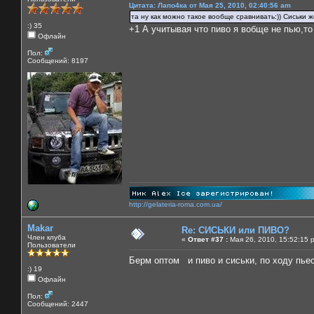
Цитата: Лапо4ка от Мая 25, 2010, 02:40:56 am
та ну как можно такое вообще сравнивать:)) Сиськи же
:) 35
+1 А учитывая что пиво я вобще не пью,то
Офлайн
Пол:
Сообщений: 8197
http://gelateria-roma.com.ua/
Makar
Re: СИСЬКИ или ПИВО?
Член клуба
«
Ответ #37 :
Мая 26, 2010, 15:52:15 
Пользователи
Берм оптом и пиво и сиськи, по ходу пь
:) 19
Офлайн
Пол:
Сообщений: 2447