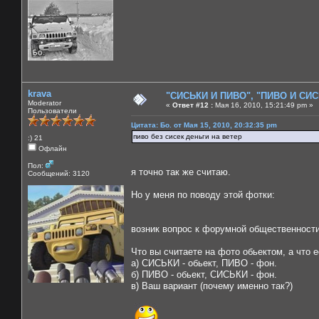
krava
"СИСЬКИ И ПИВО", "ПИВО И СИСЬ
Moderator
«
Ответ #12 :
Мая 16, 2010, 15:21:49 pm »
Пользователи
Цитата: Бо. от Мая 15, 2010, 20:32:35 pm
пиво без сисек деньги на ветер
:) 21
Офлайн
Пол:
я точно так же считаю.
Сообщений: 3120
Но у меня по поводу этой фотки:
возник вопрос к форумной общественности,
Что вы считаете на фото обьектом, а что 
а) СИСЬКИ - обьект, ПИВО - фон.
б) ПИВО - обьект, СИСЬКИ - фон.
в) Ваш вариант (почему именно так?)