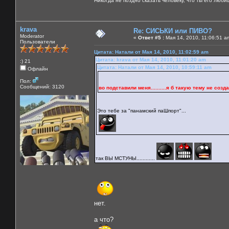
Никогда не поздно сказать человеку, что ты его люби
krava
Re: СИСЬКИ или ПИВО?
Moderator
«
Ответ #5 :
Мая 14, 2010, 11:06:51 a
Пользователи
Цитата: Натали от Мая 14, 2010, 11:02:59 am
Цитата: krava от Мая 14, 2010, 11:01:20 am
:) 21
Цитата: Натали от Мая 14, 2010, 10:59:11 am
Офлайн
Пол:
Сообщений: 3120
во подставили меня..........я б такую тему не создала 
Это тебе за "панамский паШпорт"...
так ВЫ МСТУНЫ............
нет.
а что?