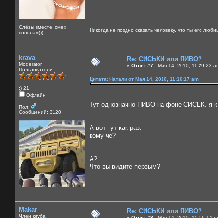
Слёзы вместе, смех
Никогда не поздно сказать человеку, что ты его люби
пополам)))
krava
Re: СИСЬКИ или ПИВО?
Moderator
«
Ответ #7 :
Мая 14, 2010, 11:29:23 a
Пользователи
Цитата: Натали от Мая 14, 2010, 11:10:17 am
:) 21
Офлайн
Тут однозначно ПИВО на фоне СИСЕК. я к п
Пол:
Сообщений: 3120
А вот тут как раз:
кому че?
А?
Что вы видите первым?
Makar
Re: СИСЬКИ или ПИВО?
Член клуба
«
Ответ #8 :
Мая 14, 2010, 15:56:14 p