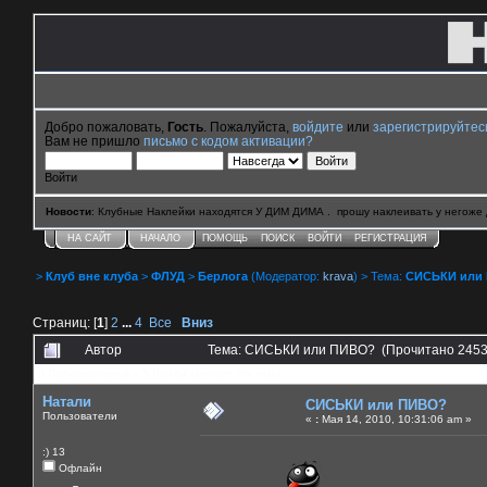
Добро пожаловать,
Гость
. Пожалуйста,
войдите
или
зарегистрируйтес
Вам не пришло
письмо с кодом активации?
Войти
Новости
: Клубные Наклейки находятся У ДИМ ДИМА . прошу наклеивать у негоже 
НА САЙТ
НАЧАЛО
ПОМОЩЬ
ПОИСК
ВОЙТИ
РЕГИСТРАЦИЯ
>
Клуб вне клуба
>
ФЛУД
>
Берлога
(Модератор:
krava
) > Тема:
СИСЬКИ или
Страниц: [
1
]
2
...
4
Все
Вниз
Автор
Тема: СИСЬКИ или ПИВО? (Прочитано 2453
0 Пользователей и 5 Гостей смотрят эту тему.
Натали
СИСЬКИ или ПИВО?
Пользователи
«
:
Мая 14, 2010, 10:31:06 am »
:) 13
Офлайн