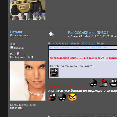
Натали
Re: СИСЬКИ или ПИВО?
Пользователи
«
Ответ #4 :
Мая 14, 2010, 11:02:59 a
Цитата: krava от Мая 14, 2010, 11:01:20 am
:) 13
Цитата: Натали от Мая 14, 2010, 10:59:11 am
Офлайн
Пол:
Сообщений: 2663
во подставили меня..........я б такую тему не создала б
Это тебе за "панамский паШпорт"...
так ВЫ МСТУНЫ............
значится усе бильш не пидходьте за варе
Слёзы вместе, смех
пополам)))