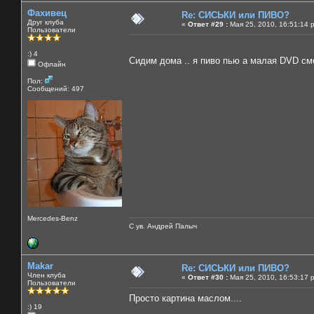
Фахивец
Re: СИСЬКИ или ПИВО?
Друг клуба
«
Ответ #29 :
Мая 25, 2010, 16:51:14 
Пользователи
:) 4
Сидим дома .. я пиво пью а малая DVD смо
Офлайн
Пол:
Сообщений: 497
Mercedes-Benz
С ув. Андрей Палыч
Makar
Re: СИСЬКИ или ПИВО?
Член клуба
«
Ответ #30 :
Мая 25, 2010, 16:53:17 
Пользователи
Просто картина маслом....
:) 19