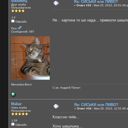
Фахивец
Re: СИСЬКИ или ПИВО?
Друг клуба
«
Ответ #33 :
Мая 25, 2010, 20:01:49 
Пользователи
:) 4
Не .. картина то шо нада... привезли шашл
Офлайн
Пол:
Сообщений: 497
Mercedes-Benz
С ув. Андрей Палыч
Makar
Re: СИСЬКИ или ПИВО?
Член клуба
«
Ответ #34 :
Мая 26, 2010, 11:52:48 
Пользователи
Классно тебе...
:) 19
Офлайн
Хочу шашлыка....