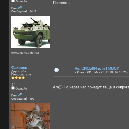
Офлайн
Прелесть...
Пол:
Сообщений: 2447
www.avtomag.net.ua
Фахивец
Re: СИСЬКИ или ПИВО?
Друг клуба
«
Ответ #31 :
Мая 25, 2010, 16:56:25 
Пользователи
:) 4
Ага))) Но через час приедут тёща и супруг
Офлайн
Пол:
Сообщений: 497