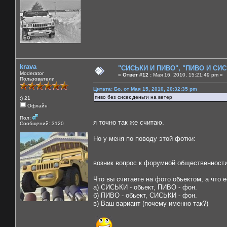
krava
"СИСЬКИ И ПИВО", "ПИВО И СИСЬ
Moderator
«
Ответ #12 :
Мая 16, 2010, 15:21:49 pm »
Пользователи
Цитата: Бо. от Мая 15, 2010, 20:32:35 pm
пиво без сисек деньги на ветер
:) 21
Офлайн
Пол:
я точно так же считаю.
Сообщений: 3120
Но у меня по поводу этой фотки:
возник вопрос к форумной общественности,
Что вы считаете на фото обьектом, а что 
а) СИСЬКИ - обьект, ПИВО - фон.
б) ПИВО - обьект, СИСЬКИ - фон.
в) Ваш вариант (почему именно так?)