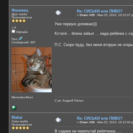
Фахивец
Re: СИСЬКИ или ПИВО?
Друг клуба
«
Ответ #25 :
Мая 25, 2010, 15:22:07 
Пользователи
Уже первую допиваю)))
:) 4
Офлайн
Кстати .. блина забыл ... нада ребёнка с с
Пол:
Сообщений: 497
П.С. Скоро буду, без меня вторую не отк
Mercedes-Benz
С ув. Андрей Палыч
Makar
Re: СИСЬКИ или ПИВО?
Член клуба
«
Ответ #26 :
Мая 25, 2010, 16:12:04 
Пользователи
В садике не перепутай ребятенка.....