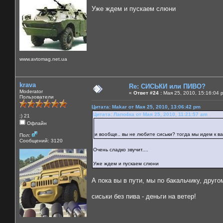
Уже ждем и пускаем слюни
www.avtomag.net.ua
krava
Re: СИСЬКИ или ПИВО?
Moderator
«
Ответ #24 :
Мая 25, 2010, 15:16:04 
Пользователи
Цитата: Makar от Мая 25, 2010, 13:06:42 pm
Цитата: Лапо4ка от Мая 25, 2010, 11:21:57 am
:) 21
Офлайн
и вообще.. вы не любите сиськи? тогда мы идем к 
Пол:
Сообщений: 3120
Очень сладко звучит....
Уже ждем и пускаем слюни
А пока вы в пути, мы по бакальчику, друго
сиськи без пива - деньги на ветер!