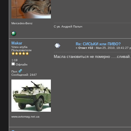
Mercedes-Benz
С ув. Андрей Палыч
Makar
Re: СИСЬКИ или ПИВО?
Член клуба
«
Ответ #32 :
Мая 25, 2010, 19:41:27 
Пользователи
Масла становиться не померно .....сливай..
:) 19
Офлайн
Пол:
Сообщений: 2447
www.avtomag.net.ua