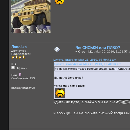
Лапо4ка
Re: СИСЬКИ или ПИВО?
Друг клуба
«
Ответ #21 :
Мая 25, 2010, 11:21:57 
Пользователи
Цитата: krava от Мая 25, 2010, 07:50:41 am
:) -1
Цитата: Лапо4ка от Мая 25, 2010, 02:40:56 am
Офлайн
та ну как можно такое вообще сравнивать:)) Сиськи же
Пол:
Вы не любите пиво?
Сообщений: 153
тогда мы идем к Вам!
навожу красоту))
идите- не идте, а пиФФо мы не пьем:))))))))))
и вообще.. вы не любите сиськи? тогда м