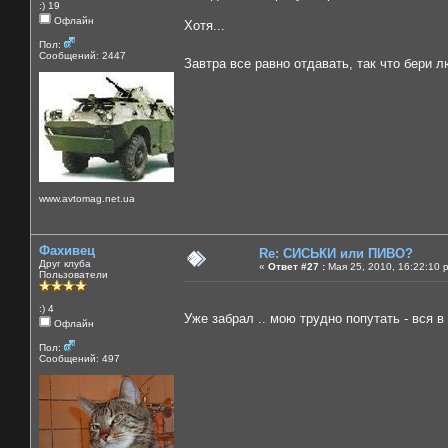
:) 19
Офлайн
Хотя...
Пол:
Сообщений: 2447
Завтра все равно отдавать, так что бери л
www.avtomag.net.ua
Фахивец
Re: СИСЬКИ или ПИВО?
Друг клуба
«
Ответ #27 :
Мая 25, 2010, 16:22:10 
Пользователи
:) 4
Уже забрал .. мою трудно попутать - вся в
Офлайн
Пол:
Сообщений: 497