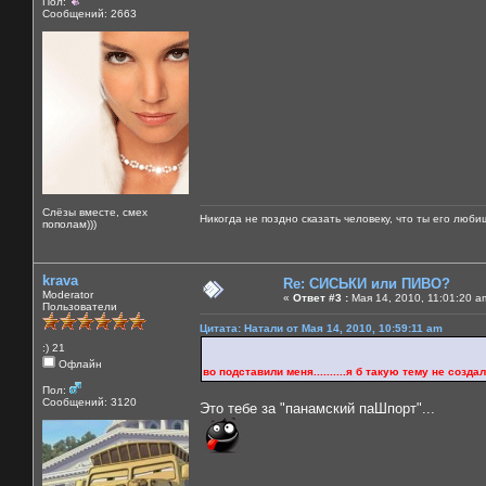
Пол:
Сообщений: 2663
Слёзы вместе, смех
Никогда не поздно сказать человеку, что ты его люби
пополам)))
krava
Re: СИСЬКИ или ПИВО?
Moderator
«
Ответ #3 :
Мая 14, 2010, 11:01:20 a
Пользователи
Цитата: Натали от Мая 14, 2010, 10:59:11 am
:) 21
Офлайн
во подставили меня..........я б такую тему не создала б 
Пол:
Сообщений: 3120
Это тебе за "панамский паШпорт"...