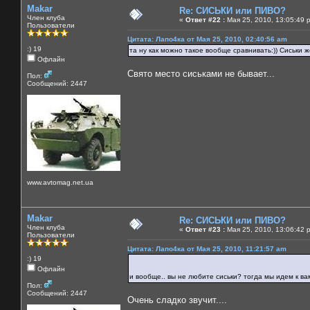
Makar
Re: СИСЬКИ или ПИВО?
Член клуба
«
Ответ #22 :
Мая 25, 2010, 13:05:49 
Пользователи
Цитата: Лапо4ка от Мая 25, 2010, 02:40:56 am
:) 19
та ну как можно такое вообще сравнивать:)) Сиськи же
Офлайн
Свято место сиськами не бывает...
Пол:
Сообщений: 2447
www.avtomag.net.ua
Makar
Re: СИСЬКИ или ПИВО?
Член клуба
«
Ответ #23 :
Мая 25, 2010, 13:06:42 
Пользователи
Цитата: Лапо4ка от Мая 25, 2010, 11:21:57 am
:) 19
Офлайн
и вообще.. вы не любите сиськи? тогда мы идем к в
Пол:
Сообщений: 2447
Очень сладко звучит....