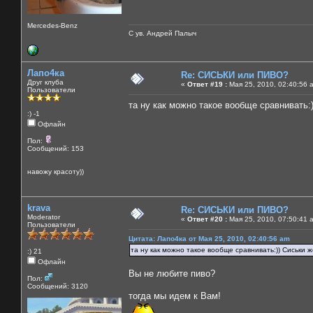
Mercedes-Benz
С ув. Андрей Палыч
Лапо4ка
Re: СИСЬКИ или ПИВО?
Друг клуба
«
Ответ #19 :
Мая 25, 2010, 02:40:56 
Пользователи
та ну как можно такое вообще сравнивать:))
:) -1
Офлайн
Пол:
Сообщений: 153
навожу красоту))
krava
Re: СИСЬКИ или ПИВО?
Moderator
«
Ответ #20 :
Мая 25, 2010, 07:50:41 
Пользователи
Цитата: Лапо4ка от Мая 25, 2010, 02:40:56 am
та ну как можно такое вообще сравнивать:)) Сиськи же
:) 21
Офлайн
Вы не любите пиво?
Пол:
Сообщений: 3120
тогда мы идем к Вам!