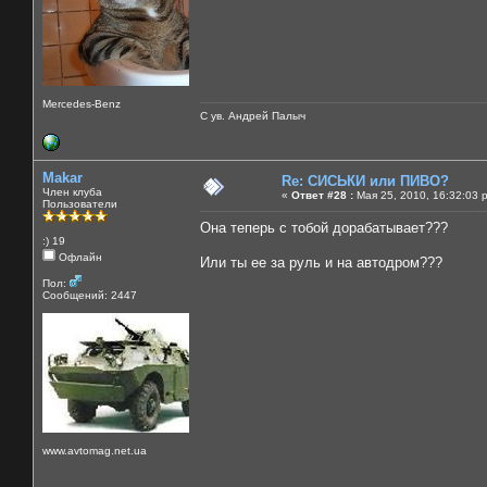
Mercedes-Benz
С ув. Андрей Палыч
Makar
Re: СИСЬКИ или ПИВО?
Член клуба
«
Ответ #28 :
Мая 25, 2010, 16:32:03 
Пользователи
Она теперь с тобой дорабатывает???
:) 19
Офлайн
Или ты ее за руль и на автодром???
Пол:
Сообщений: 2447
www.avtomag.net.ua