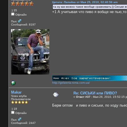
Цитата: Лапо4ка от Мая 25, 2010, 02:40:56 am
та ну как можно такое вообще сравнивать:)) Сиськи же
:) 35
+1 А учитывая что пиво я вобще не пью,то
Офлайн
Пол:
Сообщений: 8197
http://gelateria-roma.com.ua/
Makar
Re: СИСЬКИ или ПИВО?
Член клуба
«
Ответ #37 :
Мая 26, 2010, 15:52:15 
Пользователи
Берм оптом и пиво и сиськи, по ходу пь
:) 19
Офлайн
Пол:
Сообщений: 2447