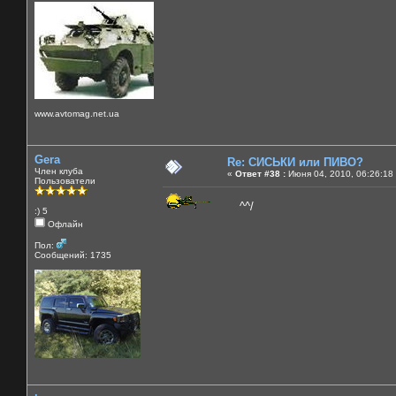
www.avtomag.net.ua
Gera
Re: СИСЬКИ или ПИВО?
Член клуба
«
Ответ #38 :
Июня 04, 2010, 06:26:18
Пользователи
^^/
:) 5
Офлайн
Пол:
Сообщений: 1735