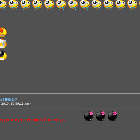
ли ПИВО?
 2010, 10:59:11 am »
кую тему не создала б не когда..............