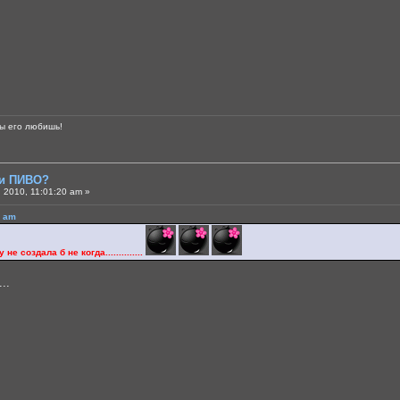
ты его любишь!
ли ПИВО?
 2010, 11:01:20 am »
1 am
не создала б не когда..............
..