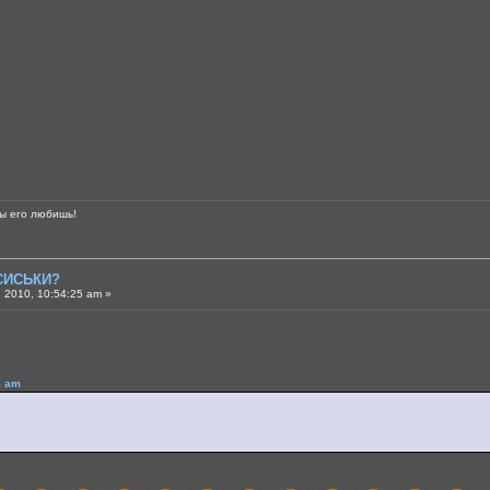
ты его любишь!
 СИСЬКИ?
 2010, 10:54:25 am »
6 am