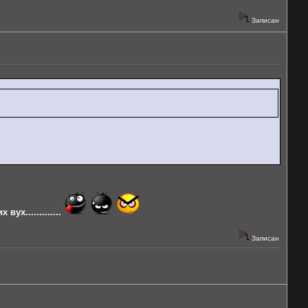
Записан
х.............
Записан