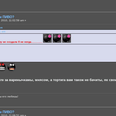
ли ПИВО?
 2010, 11:02:59 am »
am
11 am
 не создала б не когда..............
е за варенычкамы, мнясом, а тортига вам також не бачиты, як своих ву
ты его любишь!
ли ПИВО?
 2010, 11:06:51 am »