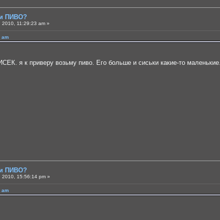
ли ПИВО?
 2010, 11:29:23 am »
7 am
ЕК. я к приверу возьму пиво. Его больше и сиськи какие-то маленькие.
ли ПИВО?
 2010, 15:56:14 pm »
7 am