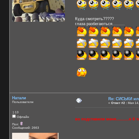
Куда смотреть?????
глаза разбегаються..........
Натали
Re: СИСЬКИ и
Пользователи
«
Ответ #2 :
Мая 14,
:) 13
Офлайн
во подставили меня..........я б та
Пол:
Сообщений: 2663