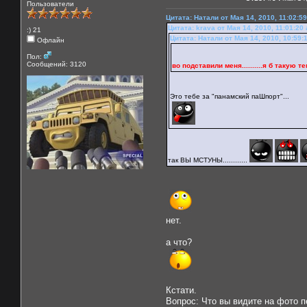
Пользователи
Цитата: Натали от Мая 14, 2010, 11:02:5
Цитата: krava от Мая 14, 2010, 11:01:20
:) 21
Цитата: Натали от Мая 14, 2010, 10:59:
Офлайн
Пол:
Сообщений: 3120
во подставили меня..........я б такую тему
Это тебе за "панамский паШпорт"...
так ВЫ МСТУНЫ............
нет.
а что?
Кстати.
Вопрос: Что вы видите на фото 