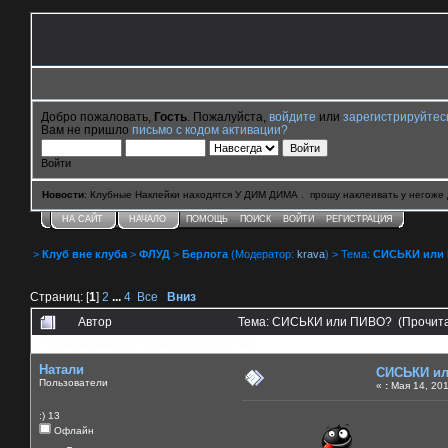
Добро пожаловать,
Гость
. Пожалуйста,
войдите
или
зарегистрируйтес
Вам не пришло
письмо с кодом активации?
Войти
Новости
: Клубные Наклейки находятся У ДИМ ДИМА . прошу наклеивать у негоже 
НА САЙТ
НАЧАЛО
ПОМОЩЬ
ПОИСК
ВОЙТИ
РЕГИСТРАЦИЯ
>
Клуб вне клуба
>
ФЛУД
>
Берлога
(Модератор:
krava
) > Тема:
СИСЬКИ или
Страниц: [
1
]
2
...
4
Все
Вниз
Автор
Тема: СИСЬКИ или ПИВО? (Прочита
0 Пользователей и 6 Гостей смотрят эту тему.
Натали
СИСЬКИ и
Пользователи
«
:
Мая 14, 201
:) 13
Офлайн