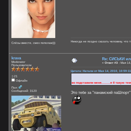
Никогда не поздно сказать человеку, что 
Слёзы вместе, смех пополам)))
krava
Re: СИСЬКИ и
Moderator
«
Ответ #3 :
Мая 14,
Пользователи
Цитата: Натали от Мая 14, 2010, 10:59:1
:) 21
Офлайн
во подставили меня..........я б такую тему 
Пол:
Сообщений: 3120
Это тебе за "панамский паШпорт".