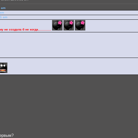
9 am
 am
11 am
 не создала б не когда..............
первым?