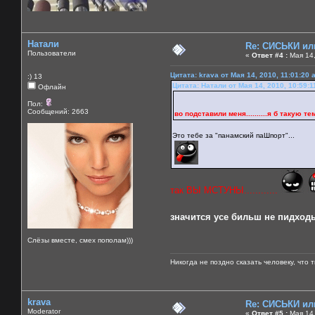
Натали
Re: СИСЬКИ и
Пользователи
«
Ответ #4 :
Мая 14,
Цитата: krava от Мая 14, 2010, 11:01:20 
:) 13
Цитата: Натали от Мая 14, 2010, 10:59:
Офлайн
Пол:
Сообщений: 2663
во подставили меня..........я б такую тему
Это тебе за "панамский паШпорт"...
так ВЫ МСТУНЫ............
значится усе бильш не пидходьт
Слёзы вместе, смех пополам)))
Никогда не поздно сказать человеку, что 
krava
Re: СИСЬКИ и
Moderator
«
Ответ #5 :
Мая 14,