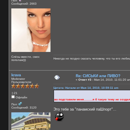
Пол:
Сообщений: 2663
Слёзы вместе, смех
Никогда не поздно сказать человеку, что ты его люби
пополам)))
krava
Re: СИСЬКИ или ПИВО?
Moderator
«
Ответ #3 :
Мая 14, 2010, 11:01:20 a
Пользователи
Цитата: Натали от Мая 14, 2010, 10:59:11 am
:) 21
Офлайн
во подставили меня..........я б такую тему не создала б 
Пол:
Сообщений: 3120
Это тебе за "панамский паШпорт"...