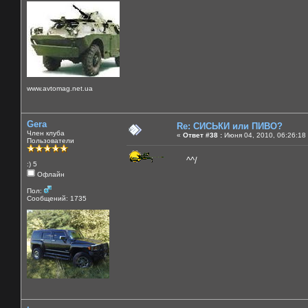
www.avtomag.net.ua
Gera
Re: СИСЬКИ или ПИВО?
Член клуба
«
Ответ #38 :
Июня 04, 2010, 06:26:18
Пользователи
^^/
:) 5
Офлайн
Пол:
Сообщений: 1735