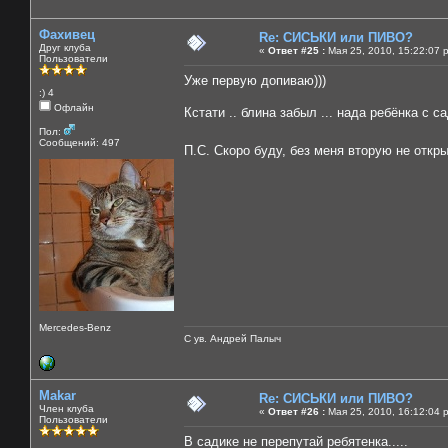
Фахивец
Re: СИСЬКИ или ПИВО?
Друг клуба
«
Ответ #25 :
Мая 25, 2010, 15:22:07 
Пользователи
Уже первую допиваю)))
:) 4
Офлайн
Кстати .. блина забыл ... нада ребёнка с с
Пол:
Сообщений: 497
П.С. Скоро буду, без меня вторую не отк
Mercedes-Benz
С ув. Андрей Палыч
Makar
Re: СИСЬКИ или ПИВО?
Член клуба
«
Ответ #26 :
Мая 25, 2010, 16:12:04 
Пользователи
В садике не перепутай ребятенка.....