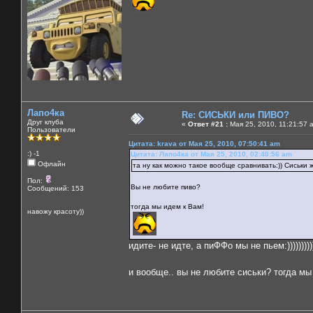
Лапо4ка
Re: СИСЬКИ или ПИВО?
Друг клуба
«
Ответ #21 :
Мая 25, 2010, 11:21:57 
Пользователи
Цитата: krava от Мая 25, 2010, 07:50:41 am
:) -1
Цитата: Лапо4ка от Мая 25, 2010, 02:40:56 am
Офлайн
та ну как можно такое вообще сравнивать:)) Сиськи же
Пол:
Вы не любите пиво?
Сообщений: 153
тогда мы идем к Вам!
навожу красоту))
идите- не идте, а пиФФо мы не пьем:))))))))))
и вообще.. вы не любите сиськи? тогда м