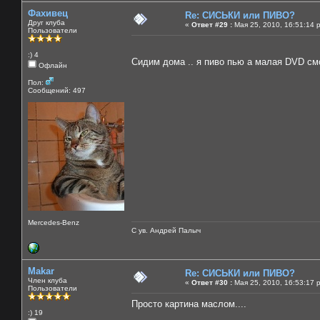
Фахивец
Re: СИСЬКИ или ПИВО?
Друг клуба
«
Ответ #29 :
Мая 25, 2010, 16:51:14 
Пользователи
:) 4
Сидим дома .. я пиво пью а малая DVD смо
Офлайн
Пол:
Сообщений: 497
Mercedes-Benz
С ув. Андрей Палыч
Makar
Re: СИСЬКИ или ПИВО?
Член клуба
«
Ответ #30 :
Мая 25, 2010, 16:53:17 
Пользователи
Просто картина маслом....
:) 19