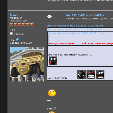
Никогда не поздно сказать человеку, что ты его люби
krava
Re: СИСЬКИ или ПИВО?
Moderator
«
Ответ #5 :
Мая 14, 2010, 11:06:51 a
Пользователи
Цитата: Натали от Мая 14, 2010, 11:02:59 am
Цитата: krava от Мая 14, 2010, 11:01:20 am
:) 21
Цитата: Натали от Мая 14, 2010, 10:59:11 am
Офлайн
Пол:
Сообщений: 3120
во подставили меня..........я б такую тему не создала 
Это тебе за "панамский паШпорт"...
так ВЫ МСТУНЫ............
нет.
а что?