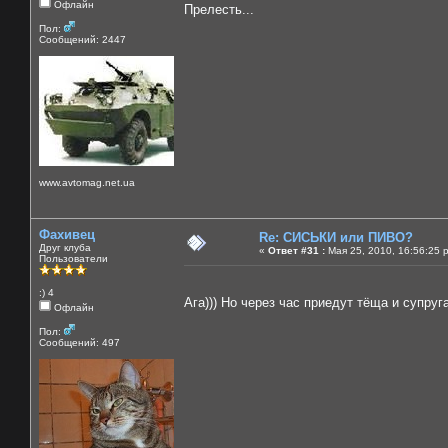
Офлайн
Прелесть...
Пол:
Сообщений: 2447
www.avtomag.net.ua
Фахивец
Re: СИСЬКИ или ПИВО?
Друг клуба
«
Ответ #31 :
Мая 25, 2010, 16:56:25 
Пользователи
:) 4
Ага))) Но через час приедут тёща и супруг
Офлайн
Пол:
Сообщений: 497