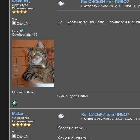
Фахивец
Re: СИСЬКИ или ПИВО?
Друг клуба
«
Ответ #33 :
Мая 25, 2010, 20:01:49 
Пользователи
:) 4
Не .. картина то шо нада... привезли шашл
Офлайн
Пол:
Сообщений: 497
Mercedes-Benz
С ув. Андрей Палыч
Makar
Re: СИСЬКИ или ПИВО?
Член клуба
«
Ответ #34 :
Мая 26, 2010, 11:52:48 
Пользователи
Классно тебе...
:) 19
Офлайн
Хочу шашлыка....