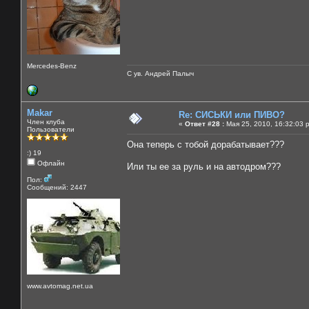
Mercedes-Benz
С ув. Андрей Палыч
Makar
Re: СИСЬКИ или ПИВО?
Член клуба
«
Ответ #28 :
Мая 25, 2010, 16:32:03 
Пользователи
Она теперь с тобой дорабатывает???
:) 19
Офлайн
Или ты ее за руль и на автодром???
Пол:
Сообщений: 2447
www.avtomag.net.ua