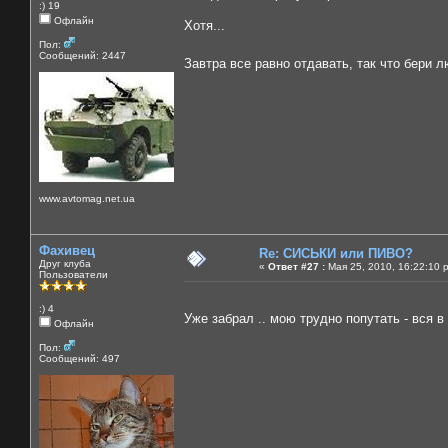
:) 19
Офлайн
Хотя...
Пол:
Сообщений: 2447
Завтра все равно отдавать, так что бери л
www.avtomag.net.ua
Фахивец
Re: СИСЬКИ или ПИВО?
Друг клуба
«
Ответ #27 :
Мая 25, 2010, 16:22:10 
Пользователи
:) 4
Уже забрал .. мою трудно попутать - вся в
Офлайн
Пол:
Сообщений: 497