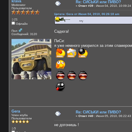
krava
Re: СИСЬКИ или ПИВО?
Moderator
«
Ответ #39 :
Июня 04, 2010, 10:09:24
Пользователи
Цитата: Gera от Июня 04, 2010, 06:26:18 am
:) 21
^^/
Офлайн
Пол:
Садюга!
Сообщений: 3120
ПиСи:
я уже немного уморился за этим спамером
Gera
Re: СИСЬКИ или ПИВО?
Член клуба
«
Ответ #40 :
Июня 05, 2010, 06:22:43
Пользователи
не догонишь !
:) 5