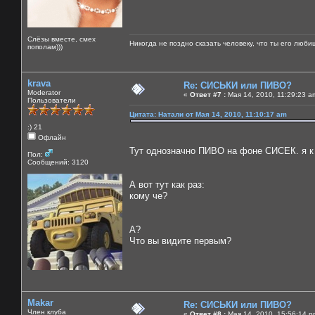
Слёзы вместе, смех
Никогда не поздно сказать человеку, что ты его люби
пополам)))
krava
Re: СИСЬКИ или ПИВО?
Moderator
«
Ответ #7 :
Мая 14, 2010, 11:29:23 a
Пользователи
Цитата: Натали от Мая 14, 2010, 11:10:17 am
:) 21
Офлайн
Тут однозначно ПИВО на фоне СИСЕК. я к п
Пол:
Сообщений: 3120
А вот тут как раз:
кому че?
А?
Что вы видите первым?
Makar
Re: СИСЬКИ или ПИВО?
Член клуба
«
Ответ #8 :
Мая 14, 2010, 15:56:14 p