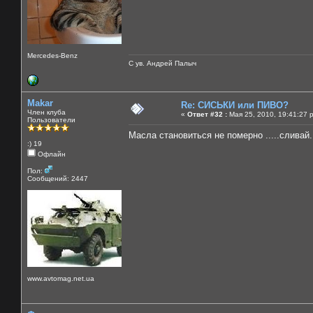
Mercedes-Benz
С ув. Андрей Палыч
Makar
Re: СИСЬКИ или ПИВО?
Член клуба
«
Ответ #32 :
Мая 25, 2010, 19:41:27 
Пользователи
Масла становиться не померно .....сливай..
:) 19
Офлайн
Пол:
Сообщений: 2447
www.avtomag.net.ua