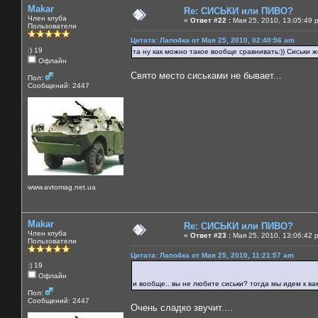
Makar
Re: СИСЬКИ или ПИВО?
Член клуба
«
Ответ #22 :
Мая 25, 2010, 13:05:49 
Пользователи
Цитата: Лапо4ка от Мая 25, 2010, 02:40:56 am
:) 19
та ну как можно такое вообще сравнивать:)) Сиськи же
Офлайн
Свято место сиськами не бывает...
Пол:
Сообщений: 2447
www.avtomag.net.ua
Makar
Re: СИСЬКИ или ПИВО?
Член клуба
«
Ответ #23 :
Мая 25, 2010, 13:06:42 
Пользователи
Цитата: Лапо4ка от Мая 25, 2010, 11:21:57 am
:) 19
Офлайн
и вообще.. вы не любите сиськи? тогда мы идем к в
Пол:
Сообщений: 2447
Очень сладко звучит....