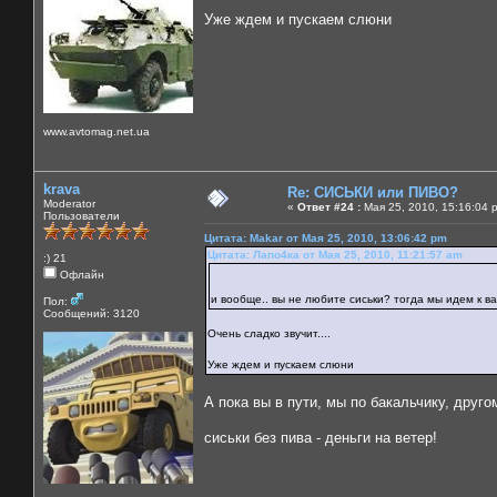
Уже ждем и пускаем слюни
www.avtomag.net.ua
krava
Re: СИСЬКИ или ПИВО?
Moderator
«
Ответ #24 :
Мая 25, 2010, 15:16:04 
Пользователи
Цитата: Makar от Мая 25, 2010, 13:06:42 pm
Цитата: Лапо4ка от Мая 25, 2010, 11:21:57 am
:) 21
Офлайн
и вообще.. вы не любите сиськи? тогда мы идем к 
Пол:
Сообщений: 3120
Очень сладко звучит....
Уже ждем и пускаем слюни
А пока вы в пути, мы по бакальчику, друго
сиськи без пива - деньги на ветер!