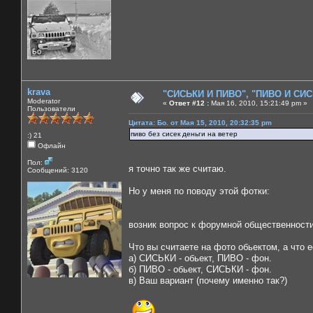
krava
"СИСЬКИ И ПИВО", "ПИВО И СИСЬ
Moderator
«
Ответ #12 :
Мая 16, 2010, 15:21:49 pm »
Пользователи
Цитата: Бо. от Мая 15, 2010, 20:32:35 pm
пиво без сисек деньги на ветер
:) 21
Офлайн
Пол:
я точно так же считаю.
Сообщений: 3120
Но у меня по поводу этой фотки:
возник вопрос к форумной общественности,
Что вы считаете на фото обьектом, а что 
а) СИСЬКИ - обьект, ПИВО - фон.
б) ПИВО - обьект, СИСЬКИ - фон.
в) Ваш вариант (почему именно так?)