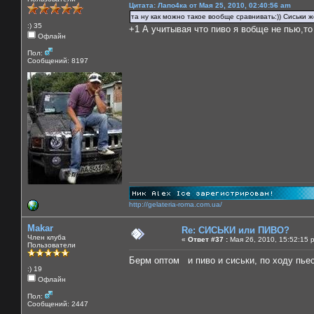
Цитата: Лапо4ка от Мая 25, 2010, 02:40:56 am
та ну как можно такое вообще сравнивать:)) Сиськи же
:) 35
+1 А учитывая что пиво я вобще не пью,то
Офлайн
Пол:
Сообщений: 8197
http://gelateria-roma.com.ua/
Makar
Re: СИСЬКИ или ПИВО?
Член клуба
«
Ответ #37 :
Мая 26, 2010, 15:52:15 
Пользователи
Берм оптом и пиво и сиськи, по ходу пь
:) 19
Офлайн
Пол:
Сообщений: 2447