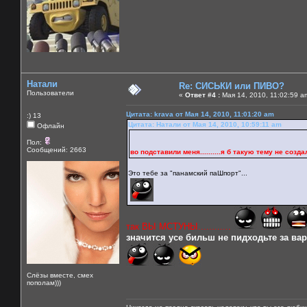
Натали
Re: СИСЬКИ или ПИВО?
Пользователи
«
Ответ #4 :
Мая 14, 2010, 11:02:59 a
Цитата: krava от Мая 14, 2010, 11:01:20 am
:) 13
Цитата: Натали от Мая 14, 2010, 10:59:11 am
Офлайн
Пол:
Сообщений: 2663
во подставили меня..........я б такую тему не создала б
Это тебе за "панамский паШпорт"...
так ВЫ МСТУНЫ............
значится усе бильш не пидходьте за варе
Слёзы вместе, смех
пополам)))