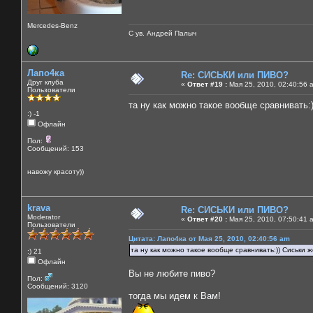
Mercedes-Benz
С ув. Андрей Палыч
Лапо4ка
Re: СИСЬКИ или ПИВО?
Друг клуба
«
Ответ #19 :
Мая 25, 2010, 02:40:56 
Пользователи
та ну как можно такое вообще сравнивать:))
:) -1
Офлайн
Пол:
Сообщений: 153
навожу красоту))
krava
Re: СИСЬКИ или ПИВО?
Moderator
«
Ответ #20 :
Мая 25, 2010, 07:50:41 
Пользователи
Цитата: Лапо4ка от Мая 25, 2010, 02:40:56 am
та ну как можно такое вообще сравнивать:)) Сиськи же
:) 21
Офлайн
Вы не любите пиво?
Пол:
Сообщений: 3120
тогда мы идем к Вам!