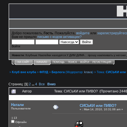
Добро пожаловать,
Гость
. Пожалуйста,
войдите
или
зарегистрируйтес
Вам не пришло
письмо с кодом активации?
Войти
Новости
: Клубные Наклейки находятся У ДИМ ДИМА . прошу наклеивать у негоже 
НА САЙТ
НАЧАЛО
ПОМОЩЬ
ПОИСК
ВОЙТИ
РЕГИСТРАЦИЯ
>
Клуб вне клуба
>
ФЛУД
>
Берлога
(Модератор:
krava
) > Тема:
СИСЬКИ или
Страниц: [
1
]
2
...
4
Все
Вниз
Автор
Тема: СИСЬКИ или ПИВО? (Прочитано 2446
0 Пользователей и 12 Гостей смотрят эту тему.
Натали
СИСЬКИ или ПИВО?
Пользователи
«
:
Мая 14, 2010, 10:31:06 am »
:) 13
Офлайн