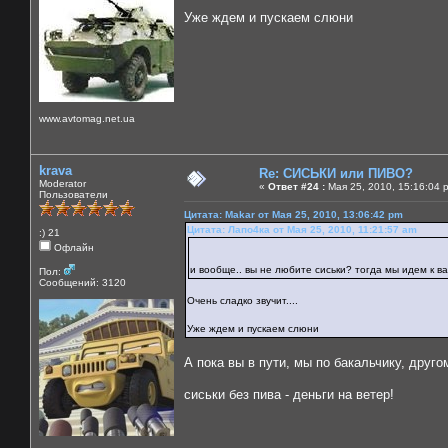
Уже ждем и пускаем слюни
www.avtomag.net.ua
krava
Re: СИСЬКИ или ПИВО?
Moderator
«
Ответ #24 :
Мая 25, 2010, 15:16:04 
Пользователи
Цитата: Makar от Мая 25, 2010, 13:06:42 pm
Цитата: Лапо4ка от Мая 25, 2010, 11:21:57 am
:) 21
Офлайн
и вообще.. вы не любите сиськи? тогда мы идем к 
Пол:
Сообщений: 3120
Очень сладко звучит....
Уже ждем и пускаем слюни
А пока вы в пути, мы по бакальчику, друго
сиськи без пива - деньги на ветер!