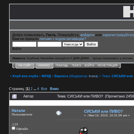
Добро пожаловать,
Гость
. Пожалуйста,
войдите
или
зарегистрируйтес
Вам не пришло
письмо с кодом активации?
Войти
Новости
: Клубные Наклейки находятся У ДИМ ДИМА . прошу наклеивать у негоже 
НА САЙТ
НАЧАЛО
ПОМОЩЬ
ПОИСК
ВОЙТИ
РЕГИСТРАЦИЯ
>
Клуб вне клуба
>
ФЛУД
>
Берлога
(Модератор:
krava
) > Тема:
СИСЬКИ или
Страниц: [
1
]
2
...
4
Все
Вниз
Автор
Тема: СИСЬКИ или ПИВО? (Прочитано 2456
0 Пользователей и 7 Гостей смотрят эту тему.
Натали
СИСЬКИ или ПИВО?
Пользователи
«
:
Мая 14, 2010, 10:31:06 am »
:) 13
Офлайн