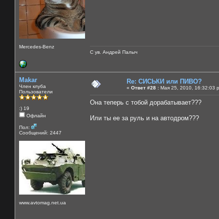
Mercedes-Benz
С ув. Андрей Палыч
Makar
Re: СИСЬКИ или ПИВО?
Член клуба
«
Ответ #28 :
Мая 25, 2010, 16:32:03 
Пользователи
Она теперь с тобой дорабатывает???
:) 19
Офлайн
Или ты ее за руль и на автодром???
Пол:
Сообщений: 2447
www.avtomag.net.ua