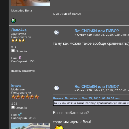
Mercedes-Benz
С ув. Андрей Палыч
Лапо4ка
Re: СИСЬКИ или ПИВО?
Друг клуба
«
Ответ #19 :
Мая 25, 2010, 02:40:56 
Пользователи
та ну как можно такое вообще сравнивать:))
:) -1
Офлайн
Пол:
Сообщений: 153
навожу красоту))
krava
Re: СИСЬКИ или ПИВО?
Moderator
«
Ответ #20 :
Мая 25, 2010, 07:50:41 
Пользователи
Цитата: Лапо4ка от Мая 25, 2010, 02:40:56 am
та ну как можно такое вообще сравнивать:)) Сиськи же
:) 21
Офлайн
Вы не любите пиво?
Пол:
Сообщений: 3120
тогда мы идем к Вам!