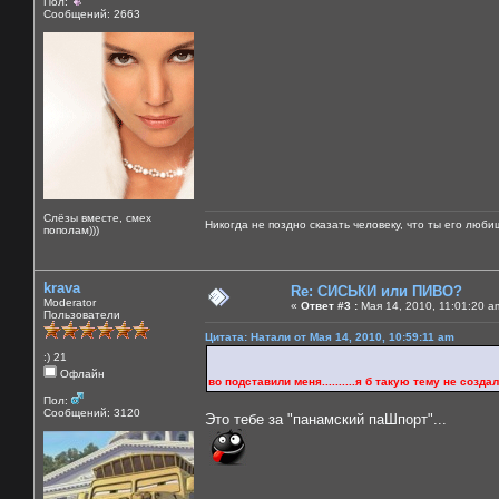
Пол:
Сообщений: 2663
Слёзы вместе, смех
Никогда не поздно сказать человеку, что ты его люби
пополам)))
krava
Re: СИСЬКИ или ПИВО?
Moderator
«
Ответ #3 :
Мая 14, 2010, 11:01:20 a
Пользователи
Цитата: Натали от Мая 14, 2010, 10:59:11 am
:) 21
Офлайн
во подставили меня..........я б такую тему не создала б 
Пол:
Сообщений: 3120
Это тебе за "панамский паШпорт"...