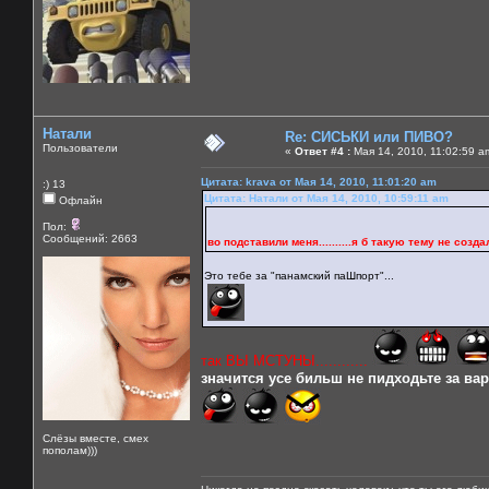
Натали
Re: СИСЬКИ или ПИВО?
Пользователи
«
Ответ #4 :
Мая 14, 2010, 11:02:59 a
Цитата: krava от Мая 14, 2010, 11:01:20 am
:) 13
Цитата: Натали от Мая 14, 2010, 10:59:11 am
Офлайн
Пол:
Сообщений: 2663
во подставили меня..........я б такую тему не создала б
Это тебе за "панамский паШпорт"...
так ВЫ МСТУНЫ............
значится усе бильш не пидходьте за варе
Слёзы вместе, смех
пополам)))