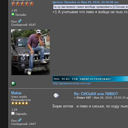
Цитата: Лапо4ка от Мая 25, 2010, 02:40:56 am
та ну как можно такое вообще сравнивать:)) Сиськи же
:) 35
+1 А учитывая что пиво я вобще не пью,то
Онлайн
Пол:
Сообщений: 8197
http://gelateria-roma.com.ua/
Makar
Re: СИСЬКИ или ПИВО?
Член клуба
«
Ответ #37 :
Мая 26, 2010, 15:52:15 
Пользователи
Берм оптом и пиво и сиськи, по ходу пь
:) 19
Офлайн
Пол:
Сообщений: 2447