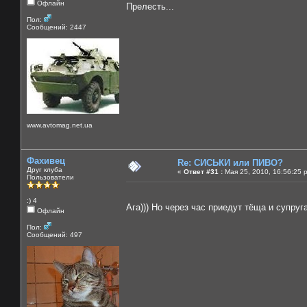
Офлайн
Прелесть...
Пол:
Сообщений: 2447
www.avtomag.net.ua
Фахивец
Re: СИСЬКИ или ПИВО?
Друг клуба
«
Ответ #31 :
Мая 25, 2010, 16:56:25 
Пользователи
:) 4
Ага))) Но через час приедут тёща и супруг
Офлайн
Пол:
Сообщений: 497