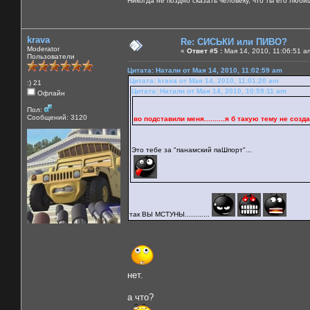
Никогда не поздно сказать человеку, что ты его люби
krava
Re: СИСЬКИ или ПИВО?
Moderator
«
Ответ #5 :
Мая 14, 2010, 11:06:51 a
Пользователи
Цитата: Натали от Мая 14, 2010, 11:02:59 am
Цитата: krava от Мая 14, 2010, 11:01:20 am
:) 21
Цитата: Натали от Мая 14, 2010, 10:59:11 am
Офлайн
Пол:
Сообщений: 3120
во подставили меня..........я б такую тему не создала 
Это тебе за "панамский паШпорт"...
так ВЫ МСТУНЫ............
нет.
а что?