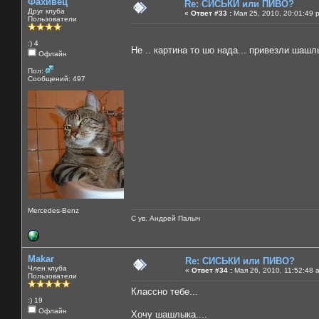
Фахивец
Re: СИСЬКИ или ПИВО?
Друг клуба
«
Ответ #33 :
Мая 25, 2010, 20:01:49 
Пользователи
:) 4
Не .. картина то шо нада... привезли шашл
Офлайн
Пол:
Сообщений: 497
Mercedes-Benz
С ув. Андрей Палыч
Makar
Re: СИСЬКИ или ПИВО?
Член клуба
«
Ответ #34 :
Мая 26, 2010, 11:52:48 
Пользователи
Классно тебе...
:) 19
Офлайн
Хочу шашлыка....