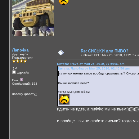
Лапо4ка
Re: СИСЬКИ или ПИВО?
Друг клуба
«
Ответ #21 :
Мая 25, 2010, 11:21:57 
Пользователи
Цитата: krava от Мая 25, 2010, 07:50:41 am
:) -1
Цитата: Лапо4ка от Мая 25, 2010, 02:40:56 am
Офлайн
та ну как можно такое вообще сравнивать:)) Сиськи же
Пол:
Вы не любите пиво?
Сообщений: 153
тогда мы идем к Вам!
навожу красоту))
идите- не идте, а пиФФо мы не пьем:))))))))))
и вообще.. вы не любите сиськи? тогда м