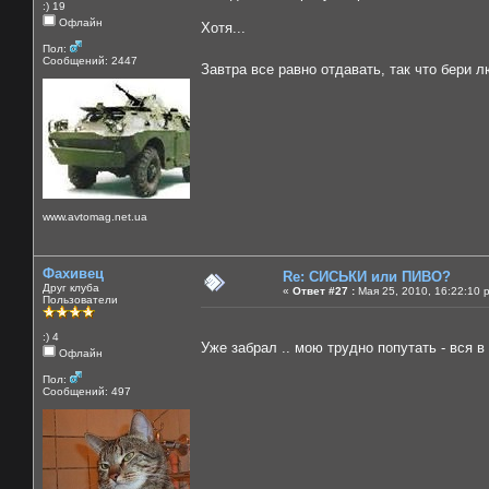
:) 19
Офлайн
Хотя...
Пол:
Сообщений: 2447
Завтра все равно отдавать, так что бери л
www.avtomag.net.ua
Фахивец
Re: СИСЬКИ или ПИВО?
Друг клуба
«
Ответ #27 :
Мая 25, 2010, 16:22:10 
Пользователи
:) 4
Уже забрал .. мою трудно попутать - вся в
Офлайн
Пол:
Сообщений: 497