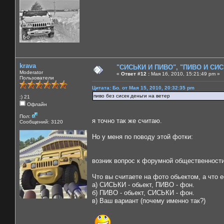
krava
"СИСЬКИ И ПИВО", "ПИВО И СИСЬ
Moderator
«
Ответ #12 :
Мая 16, 2010, 15:21:49 pm »
Пользователи
Цитата: Бо. от Мая 15, 2010, 20:32:35 pm
пиво без сисек деньги на ветер
:) 21
Офлайн
Пол:
я точно так же считаю.
Сообщений: 3120
Но у меня по поводу этой фотки:
возник вопрос к форумной общественности,
Что вы считаете на фото обьектом, а что 
а) СИСЬКИ - обьект, ПИВО - фон.
б) ПИВО - обьект, СИСЬКИ - фон.
в) Ваш вариант (почему именно так?)