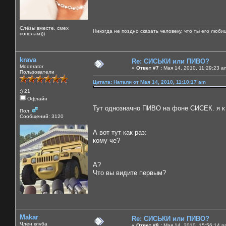
Слёзы вместе, смех
Никогда не поздно сказать человеку, что ты его люби
пополам)))
krava
Re: СИСЬКИ или ПИВО?
Moderator
«
Ответ #7 :
Мая 14, 2010, 11:29:23 a
Пользователи
Цитата: Натали от Мая 14, 2010, 11:10:17 am
:) 21
Офлайн
Тут однозначно ПИВО на фоне СИСЕК. я к п
Пол:
Сообщений: 3120
А вот тут как раз:
кому че?
А?
Что вы видите первым?
Makar
Re: СИСЬКИ или ПИВО?
Член клуба
«
Ответ #8 :
Мая 14, 2010, 15:56:14 p