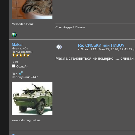
Mercedes-Benz
С ув. Андрей Палыч
Makar
Re: СИСЬКИ или ПИВО?
Член клуба
«
Ответ #32 :
Мая 25, 2010, 19:41:27 
Пользователи
Масла становиться не померно .....сливай..
:) 19
Офлайн
Пол:
Сообщений: 2447
www.avtomag.net.ua