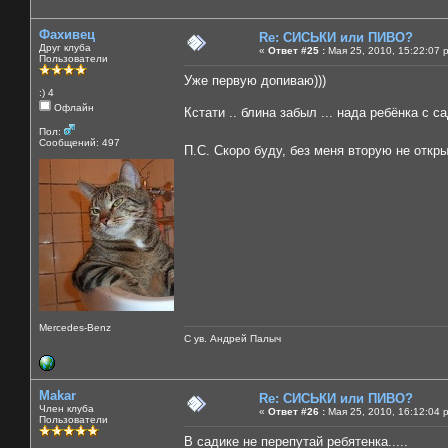
Фахивец
Re: СИСЬКИ или ПИВО?
Друг клуба
«
Ответ #25 :
Мая 25, 2010, 15:22:07 
Пользователи
Уже первую допиваю)))
:) 4
Офлайн
Кстати .. блина забыл ... нада ребёнка с с
Пол:
Сообщений: 497
П.С. Скоро буду, без меня вторую не отк
Mercedes-Benz
С ув. Андрей Палыч
Makar
Re: СИСЬКИ или ПИВО?
Член клуба
«
Ответ #26 :
Мая 25, 2010, 16:12:04 
Пользователи
В садике не перепутай ребятенка.....