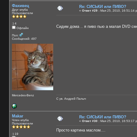
Фахивец
Re: СИСЬКИ или ПИВО?
Друг клуба
«
Ответ #29 :
Мая 25, 2010, 16:51:14 
Пользователи
:) 4
Сидим дома .. я пиво пью а малая DVD смо
Офлайн
Пол:
Сообщений: 497
Mercedes-Benz
С ув. Андрей Палыч
Makar
Re: СИСЬКИ или ПИВО?
Член клуба
«
Ответ #30 :
Мая 25, 2010, 16:53:17 
Пользователи
Просто картина маслом....
:) 19