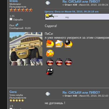
krava
Re: СИСЬКИ или ПИВО?
Moderator
«
Ответ #39 :
Июня 04, 2010, 10:09:24
Пользователи
Цитата: Gera от Июня 04, 2010, 06:26:18 am
:) 21
^^/
Офлайн
Пол:
Садюга!
Сообщений: 3120
ПиСи:
я уже немного уморился за этим спамером
Gera
Re: СИСЬКИ или ПИВО?
Член клуба
«
Ответ #40 :
Июня 05, 2010, 06:22:43
Пользователи
не догонишь !
:) 5