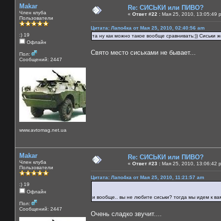
Makar
Re: СИСЬКИ или ПИВО?
Член клуба
«
Ответ #22 :
Мая 25, 2010, 13:05:49 
Пользователи
Цитата: Лапо4ка от Мая 25, 2010, 02:40:56 am
:) 19
та ну как можно такое вообще сравнивать:)) Сиськи же
Офлайн
Свято место сиськами не бывает...
Пол:
Сообщений: 2447
www.avtomag.net.ua
Makar
Re: СИСЬКИ или ПИВО?
Член клуба
«
Ответ #23 :
Мая 25, 2010, 13:06:42 
Пользователи
Цитата: Лапо4ка от Мая 25, 2010, 11:21:57 am
:) 19
Офлайн
и вообще.. вы не любите сиськи? тогда мы идем к в
Пол:
Сообщений: 2447
Очень сладко звучит....