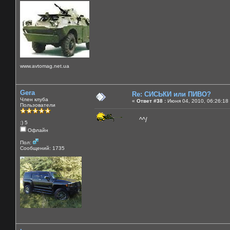
www.avtomag.net.ua
Gera
Re: СИСЬКИ или ПИВО?
Член клуба
«
Ответ #38 :
Июня 04, 2010, 06:26:18
Пользователи
^^/
:) 5
Офлайн
Пол:
Сообщений: 1735