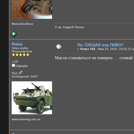
Mercedes-Benz
С ув. Андрей Палыч
Makar
Re: СИСЬКИ или ПИВО?
Член клуба
«
Ответ #32 :
Мая 25, 2010, 19:41:27 
Пользователи
Масла становиться не померно .....сливай..
:) 19
Офлайн
Пол:
Сообщений: 2447
www.avtomag.net.ua