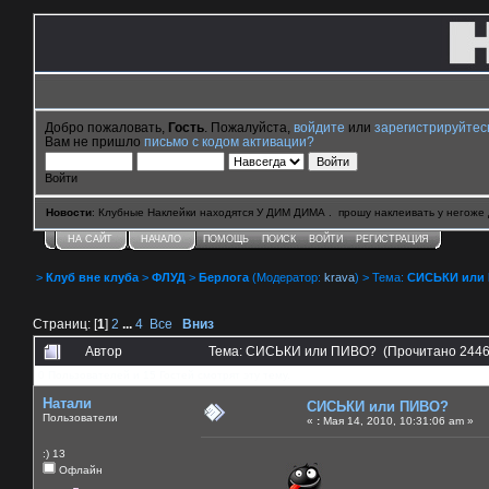
Добро пожаловать,
Гость
. Пожалуйста,
войдите
или
зарегистрируйтес
Вам не пришло
письмо с кодом активации?
Войти
Новости
: Клубные Наклейки находятся У ДИМ ДИМА . прошу наклеивать у негоже 
НА САЙТ
НАЧАЛО
ПОМОЩЬ
ПОИСК
ВОЙТИ
РЕГИСТРАЦИЯ
>
Клуб вне клуба
>
ФЛУД
>
Берлога
(Модератор:
krava
) > Тема:
СИСЬКИ или
Страниц: [
1
]
2
...
4
Все
Вниз
Автор
Тема: СИСЬКИ или ПИВО? (Прочитано 2446
0 Пользователей и 15 Гостей смотрят эту тему.
Натали
СИСЬКИ или ПИВО?
Пользователи
«
:
Мая 14, 2010, 10:31:06 am »
:) 13
Офлайн