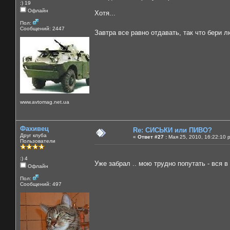
:) 19
Офлайн
Хотя...
Пол:
Сообщений: 2447
Завтра все равно отдавать, так что бери л
www.avtomag.net.ua
Фахивец
Re: СИСЬКИ или ПИВО?
Друг клуба
«
Ответ #27 :
Мая 25, 2010, 16:22:10 
Пользователи
:) 4
Уже забрал .. мою трудно попутать - вся в
Офлайн
Пол:
Сообщений: 497