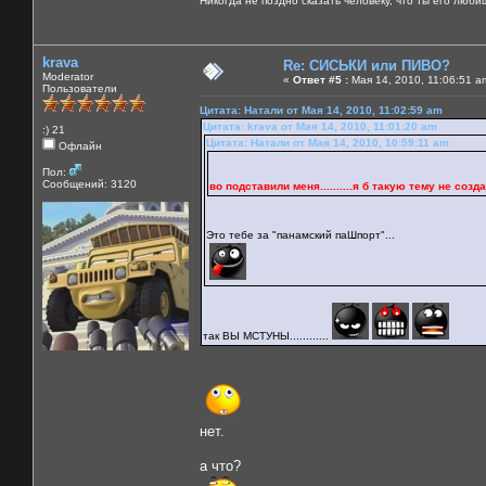
Никогда не поздно сказать человеку, что ты его люби
krava
Re: СИСЬКИ или ПИВО?
Moderator
«
Ответ #5 :
Мая 14, 2010, 11:06:51 a
Пользователи
Цитата: Натали от Мая 14, 2010, 11:02:59 am
Цитата: krava от Мая 14, 2010, 11:01:20 am
:) 21
Цитата: Натали от Мая 14, 2010, 10:59:11 am
Офлайн
Пол:
Сообщений: 3120
во подставили меня..........я б такую тему не создала 
Это тебе за "панамский паШпорт"...
так ВЫ МСТУНЫ............
нет.
а что?