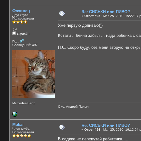
Фахивец
Re: СИСЬКИ или ПИВО?
Друг клуба
«
Ответ #25 :
Мая 25, 2010, 15:22:07 
Пользователи
Уже первую допиваю)))
:) 4
Офлайн
Кстати .. блина забыл ... нада ребёнка с с
Пол:
Сообщений: 497
П.С. Скоро буду, без меня вторую не отк
Mercedes-Benz
С ув. Андрей Палыч
Makar
Re: СИСЬКИ или ПИВО?
Член клуба
«
Ответ #26 :
Мая 25, 2010, 16:12:04 
Пользователи
В садике не перепутай ребятенка.....