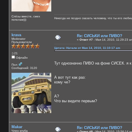
Слёзы вместе, смех
Никогда не поздно сказать человеку, что ты его люби
пополам)))
krava
Re: СИСЬКИ или ПИВО?
Moderator
«
Ответ #7 :
Мая 14, 2010, 11:29:23 a
Пользователи
Цитата: Натали от Мая 14, 2010, 11:10:17 am
:) 21
Офлайн
Тут однозначно ПИВО на фоне СИСЕК. я к п
Пол:
Сообщений: 3120
А вот тут как раз:
кому че?
А?
Что вы видите первым?
Makar
Re: СИСЬКИ или ПИВО?
Член клуба
«
Ответ #8 :
Мая 14, 2010, 15:56:14 p