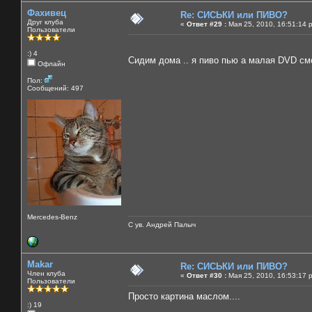
Фахивец
Re: СИСЬКИ или ПИВО?
Друг клуба
«
Ответ #29 :
Мая 25, 2010, 16:51:14 
Пользователи
:) 4
Сидим дома .. я пиво пью а малая DVD смо
Офлайн
Пол:
Сообщений: 497
Mercedes-Benz
С ув. Андрей Палыч
Makar
Re: СИСЬКИ или ПИВО?
Член клуба
«
Ответ #30 :
Мая 25, 2010, 16:53:17 
Пользователи
Просто картина маслом....
:) 19