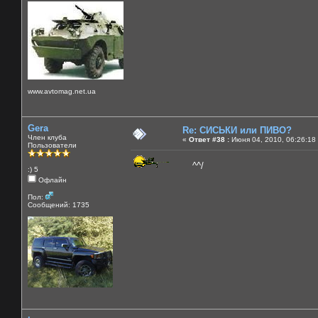
www.avtomag.net.ua
Gera
Re: СИСЬКИ или ПИВО?
Член клуба
«
Ответ #38 :
Июня 04, 2010, 06:26:18
Пользователи
^^/
:) 5
Офлайн
Пол:
Сообщений: 1735