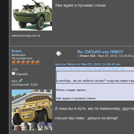
Уже ждем и пускаем слюни
www.avtomag.net.ua
krava
Re: СИСЬКИ или ПИВО?
Moderator
«
Ответ #24 :
Мая 25, 2010, 15:16:04 
Пользователи
Цитата: Makar от Мая 25, 2010, 13:06:42 pm
Цитата: Лапо4ка от Мая 25, 2010, 11:21:57 am
:) 21
Офлайн
и вообще.. вы не любите сиськи? тогда мы идем к 
Пол:
Сообщений: 3120
Очень сладко звучит....
Уже ждем и пускаем слюни
А пока вы в пути, мы по бакальчику, друго
сиськи без пива - деньги на ветер!