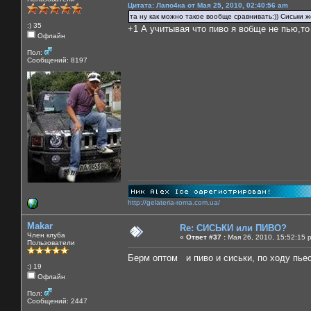
Цитата: Лапо4ка от Мая 25, 2010, 02:40:56 am
та ну как можно такое вообще сравнивать:)) Сиськи же
:) 35
+1 А учитывая что пиво я вобще не пью,то
Офлайн
Пол:
Сообщений: 8197
http://gelateria-roma.com.ua/
Makar
Re: СИСЬКИ или ПИВО?
Член клуба
«
Ответ #37 :
Мая 26, 2010, 15:52:15 
Пользователи
Берм оптом и пиво и сиськи, по ходу пь
:) 19
Офлайн
Пол:
Сообщений: 2447