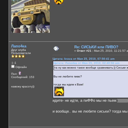
Лапо4ка
Re: СИСЬКИ или ПИВО?
Друг клуба
«
Ответ #21 :
Мая 25, 2010, 11:21:57 
Пользователи
Цитата: krava от Мая 25, 2010, 07:50:41 am
:) -1
Цитата: Лапо4ка от Мая 25, 2010, 02:40:56 am
Офлайн
та ну как можно такое вообще сравнивать:)) Сиськи же
Пол:
Вы не любите пиво?
Сообщений: 153
тогда мы идем к Вам!
навожу красоту))
идите- не идте, а пиФФо мы не пьем:))))))))))
и вообще.. вы не любите сиськи? тогда м