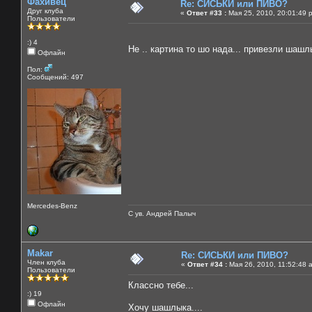
Фахивец
Re: СИСЬКИ или ПИВО?
Друг клуба
«
Ответ #33 :
Мая 25, 2010, 20:01:49 
Пользователи
:) 4
Не .. картина то шо нада... привезли шашл
Офлайн
Пол:
Сообщений: 497
Mercedes-Benz
С ув. Андрей Палыч
Makar
Re: СИСЬКИ или ПИВО?
Член клуба
«
Ответ #34 :
Мая 26, 2010, 11:52:48 
Пользователи
Классно тебе...
:) 19
Офлайн
Хочу шашлыка....