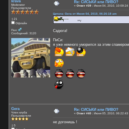
krava
Re: СИСЬКИ или ПИВО?
Moderator
«
Ответ #39 :
Июня 04, 2010, 10:09:24
Пользователи
Цитата: Gera от Июня 04, 2010, 06:26:18 am
:) 21
^^/
Офлайн
Пол:
Садюга!
Сообщений: 3120
ПиСи:
я уже немного уморился за этим спамером
Gera
Re: СИСЬКИ или ПИВО?
Член клуба
«
Ответ #40 :
Июня 05, 2010, 06:22:43
Пользователи
не догонишь !
:) 5