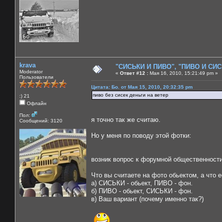
krava
"СИСЬКИ И ПИВО", "ПИВО И СИСЬ
Moderator
«
Ответ #12 :
Мая 16, 2010, 15:21:49 pm »
Пользователи
Цитата: Бо. от Мая 15, 2010, 20:32:35 pm
пиво без сисек деньги на ветер
:) 21
Офлайн
Пол:
я точно так же считаю.
Сообщений: 3120
Но у меня по поводу этой фотки:
возник вопрос к форумной общественности,
Что вы считаете на фото обьектом, а что 
а) СИСЬКИ - обьект, ПИВО - фон.
б) ПИВО - обьект, СИСЬКИ - фон.
в) Ваш вариант (почему именно так?)