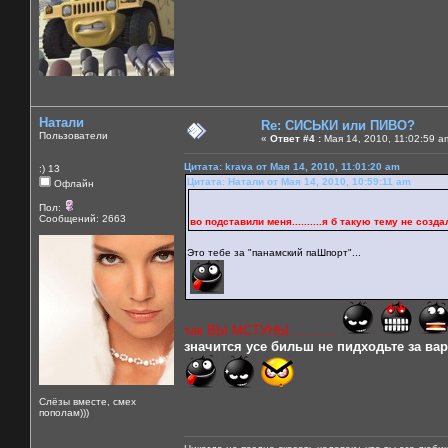
Натали
Re: СИСЬКИ или ПИВО?
Пользователи
«
Ответ #4 :
Мая 14, 2010, 11:02:59 a
Цитата: krava от Мая 14, 2010, 11:01:20 am
:) 13
Цитата: Натали от Мая 14, 2010, 10:59:11 am
Офлайн
Пол:
Сообщений: 2663
во подставили меня..........я б такую тему не создала б
Это тебе за "панамский паШпорт"...
так ВЫ МСТУНЫ............
значится усе бильш не пидходьте за варе
Слёзы вместе, смех
пополам)))