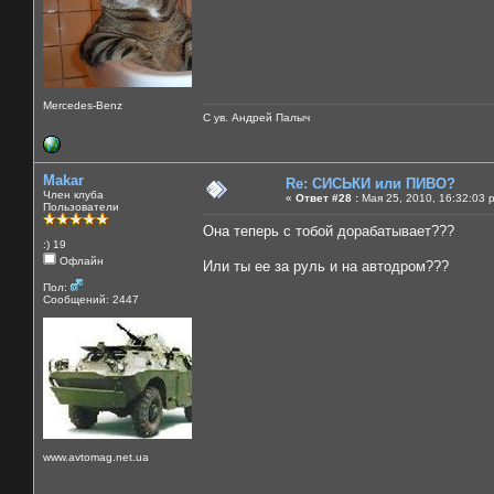
Mercedes-Benz
С ув. Андрей Палыч
Makar
Re: СИСЬКИ или ПИВО?
Член клуба
«
Ответ #28 :
Мая 25, 2010, 16:32:03 
Пользователи
Она теперь с тобой дорабатывает???
:) 19
Офлайн
Или ты ее за руль и на автодром???
Пол:
Сообщений: 2447
www.avtomag.net.ua