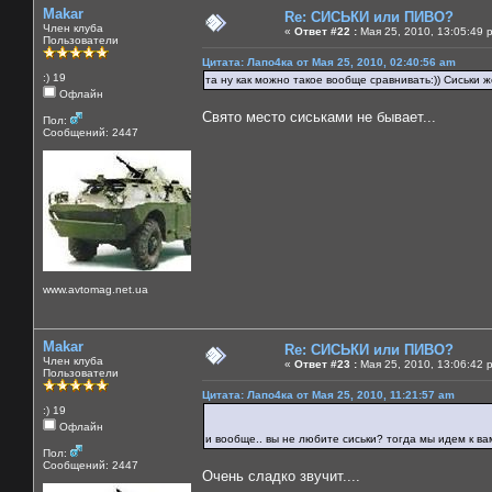
Makar
Re: СИСЬКИ или ПИВО?
Член клуба
«
Ответ #22 :
Мая 25, 2010, 13:05:49 
Пользователи
Цитата: Лапо4ка от Мая 25, 2010, 02:40:56 am
:) 19
та ну как можно такое вообще сравнивать:)) Сиськи же
Офлайн
Свято место сиськами не бывает...
Пол:
Сообщений: 2447
www.avtomag.net.ua
Makar
Re: СИСЬКИ или ПИВО?
Член клуба
«
Ответ #23 :
Мая 25, 2010, 13:06:42 
Пользователи
Цитата: Лапо4ка от Мая 25, 2010, 11:21:57 am
:) 19
Офлайн
и вообще.. вы не любите сиськи? тогда мы идем к в
Пол:
Сообщений: 2447
Очень сладко звучит....