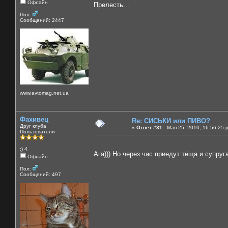
Офлайн
Прелесть...
Пол:
Сообщений: 2447
www.avtomag.net.ua
Фахивец
Re: СИСЬКИ или ПИВО?
Друг клуба
«
Ответ #31 :
Мая 25, 2010, 16:56:25 
Пользователи
:) 4
Ага))) Но через час приедут тёща и супруг
Офлайн
Пол:
Сообщений: 497