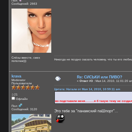
Пол:
Сообщений: 2663
Слёзы вместе, смех
Никогда не поздно сказать человеку, что ты его люби
пополам)))
krava
Re: СИСЬКИ или ПИВО?
Moderator
«
Ответ #3 :
Мая 14, 2010, 11:01:20 a
Пользователи
Цитата: Натали от Мая 14, 2010, 10:59:11 am
:) 21
Офлайн
во подставили меня..........я б такую тему не создала б 
Пол:
Сообщений: 3120
Это тебе за "панамский паШпорт"...