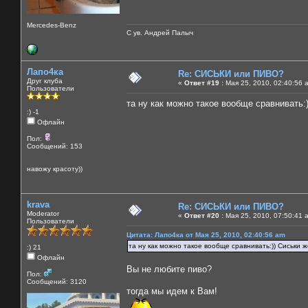
Mercedes-Benz
С ув. Андрей Палыч
Лапо4ка
Re: СИСЬКИ или ПИВО?
Друг клуба
«
Ответ #19 :
Мая 25, 2010, 02:40:56 
Пользователи
та ну как можно такое вообще сравнивать:))
:) -1
Офлайн
Пол:
Сообщений: 153
навожу красоту))
krava
Re: СИСЬКИ или ПИВО?
Moderator
«
Ответ #20 :
Мая 25, 2010, 07:50:41 
Пользователи
Цитата: Лапо4ка от Мая 25, 2010, 02:40:56 am
та ну как можно такое вообще сравнивать:)) Сиськи же
:) 21
Офлайн
Вы не любите пиво?
Пол:
Сообщений: 3120
тогда мы идем к Вам!