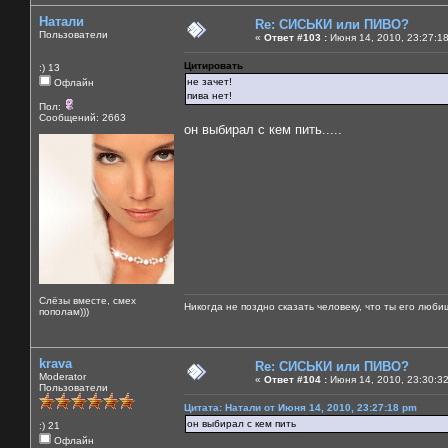
Натали
Re: СИСЬКИ или ПИВО?
Пользователи
«
Ответ #103 :
Июня 14, 2010, 23:27:1
Цитировать
:) 13
не зачет!
Офлайн
пива нет!
Пол:
Сообщений: 2663
он выбирал с кем пить.....
Слёзы вместе, смех
Никогда не поздно сказать человеку, что ты его люби
пополам)))
krava
Re: СИСЬКИ или ПИВО?
Moderator
«
Ответ #104 :
Июня 14, 2010, 23:30:3
Пользователи
Цитата: Натали от Июня 14, 2010, 23:27:18 pm
он выбирал с кем пить
:) 21
Офлайн