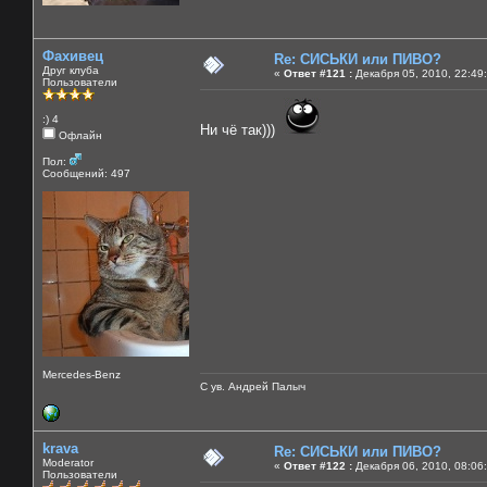
Фахивец
Re: СИСЬКИ или ПИВО?
Друг клуба
«
Ответ #121 :
Декабря 05, 2010, 22:49
Пользователи
:) 4
Ни чё так)))
Офлайн
Пол:
Сообщений: 497
Mercedes-Benz
С ув. Андрей Палыч
krava
Re: СИСЬКИ или ПИВО?
Moderator
«
Ответ #122 :
Декабря 06, 2010, 08:06
Пользователи