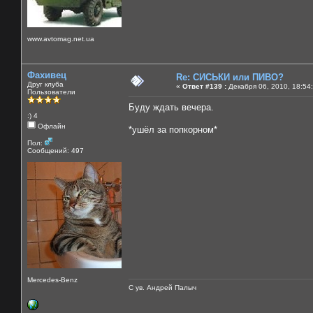
www.avtomag.net.ua
Фахивец
Re: СИСЬКИ или ПИВО?
Друг клуба
«
Ответ #139 :
Декабря 06, 2010, 18:54
Пользователи
Буду ждать вечера.
:) 4
Офлайн
*ушёл за попкорном*
Пол:
Сообщений: 497
Mercedes-Benz
С ув. Андрей Палыч