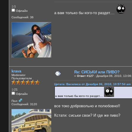
:) 1
Офлайн
а вам только бы кого-то раздет....
Сообщений: 36
krava
Re: СИСЬКИ или ПИВО?
Moderator
«
Ответ #127 :
Декабря 06, 2010, 13:06
Пользователи
Цитата: Василиса от Декабря 06, 2010, 10:57:54 am
:) 21
Офлайн
а вам только бы кого-то раздет....
Пол:
Сообщений: 3120
все токо добровольно и полюбовно!!
Кстати: сиськи свои? И где же пиво?