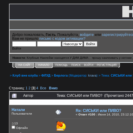
Добро пожаловать,
Гость
. Пожалуйста,
войдите
или
зарегистрируйтес
Вам не пришло
письмо с кодом активации?
Войти
Новости
: Клубные Наклейки находятся У ДИМ ДИМА . прошу наклеивать у негоже 
НА САЙТ
НАЧАЛО
ПОМОЩЬ
ПОИСК
ВОЙТИ
РЕГИСТРАЦИЯ
>
Клуб вне клуба
>
ФЛУД
>
Берлога
(Модератор:
krava
) > Тема:
СИСЬКИ или
Страниц:
1
2
[
3
]
4
Все
Вниз
Автор
Тема: СИСЬКИ или ПИВО? (Прочитано 2447
0 Пользователей и 15 Гостей смотрят эту тему.
Натали
Re: СИСЬКИ или ПИВО?
Пользователи
«
Ответ #100 :
Июня 14, 2010, 23:12:1
:) 13
Офлайн