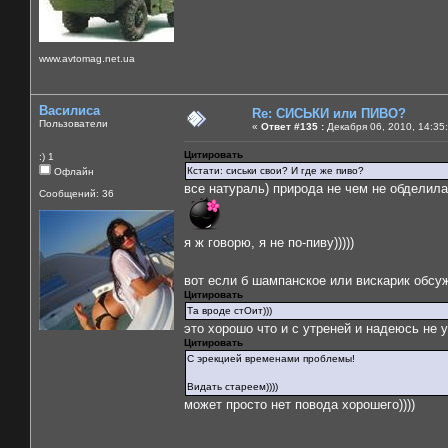
www.avtomag.net.ua
Василиса
Re: СИСЬКИ или ПИВО?
Пользователи
«
Ответ #135 :
Декабря 06, 2010, 14:35
Цитировать
:) 1
Кстати: сиськи свои? И где же пиво?
Офлайн
все натураль) природа не чем не обделила)
Сообщений: 36
я ж говорю, я не по-пиву)))))
вот если б шампанское или вискарик обсу
Цитировать
Та вроде стОит)))
это хорошо что и с утреней и надеюсь не утр
Цитировать
С эрекцией временами проблемы!
Видать стареем))))
может просто нет повода хорошего))))