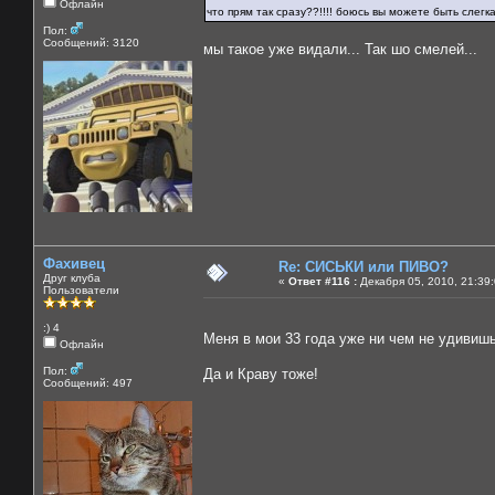
Офлайн
что прям так сразу??!!!! боюсь вы можете быть слег
Пол:
Сообщений: 3120
мы такое уже видали... Так шо смелей...
Фахивец
Re: СИСЬКИ или ПИВО?
Друг клуба
«
Ответ #116 :
Декабря 05, 2010, 21:39
Пользователи
:) 4
Меня в мои 33 года уже ни чем не удиви
Офлайн
Пол:
Да и Краву тоже!
Сообщений: 497