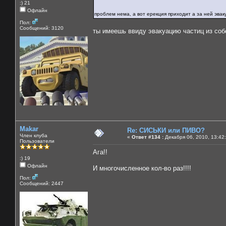
:) 21
Офлайн
проблем нема, а вот ерекция приходит а за ней эва
Пол:
Сообщений: 3120
ты имеешь ввиду эвакуацию частиц из соб
Makar
Re: СИСЬКИ или ПИВО?
Член клуба
«
Ответ #134 :
Декабря 06, 2010, 13:42
Пользователи
Ага!!
:) 19
Офлайн
И многочисленное кол-во раз!!!!
Пол:
Сообщений: 2447