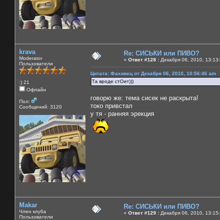
krava
Re: СИСЬКИ или ПИВО?
Moderator
«
Ответ #128 :
Декабря 06, 2010, 13:13
Пользователи
Цитата: Фахивец от Декабря 06, 2010, 10:56:46 am
Та вроде стОит)))
:) 21
Офлайн
говорю же: тема сисек не раскрыта!
Пол:
токо привстал
Сообщений: 3120
у тя - ранняя эрекция
Makar
Re: СИСЬКИ или ПИВО?
Член клуба
«
Ответ #129 :
Декабря 06, 2010, 13:15
Пользователи