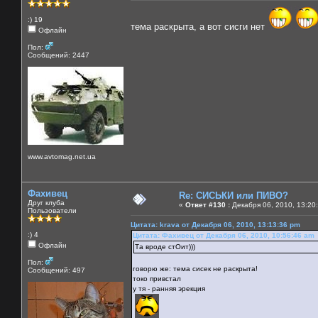
:) 19
тема раскрыта, а вот сисги нет
Офлайн
Пол:
Сообщений: 2447
www.avtomag.net.ua
Фахивец
Re: СИСЬКИ или ПИВО?
Друг клуба
«
Ответ #130 :
Декабря 06, 2010, 13:20
Пользователи
Цитата: krava от Декабря 06, 2010, 13:13:36 pm
:) 4
Цитата: Фахивец от Декабря 06, 2010, 10:56:46 am
Офлайн
Та вроде стОит)))
Пол:
говорю же: тема сисек не раскрыта!
Сообщений: 497
токо привстал
у тя - ранняя эрекция