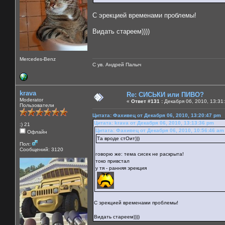
С эрекцией временами проблемы!
Видать стареем))))
Mercedes-Benz
С ув. Андрей Палыч
krava
Re: СИСЬКИ или ПИВО?
Moderator
«
Ответ #131 :
Декабря 06, 2010, 13:31
Пользователи
Цитата: Фахивец от Декабря 06, 2010, 13:20:47 pm
Цитата: krava от Декабря 06, 2010, 13:13:36 pm
:) 21
Цитата: Фахивец от Декабря 06, 2010, 10:56:46 am
Офлайн
Та вроде стОит)))
Пол:
Сообщений: 3120
говорю же: тема сисек не раскрыта!
токо привстал
у тя - ранняя эрекция
С эрекцией временами проблемы!
Видать стареем))))