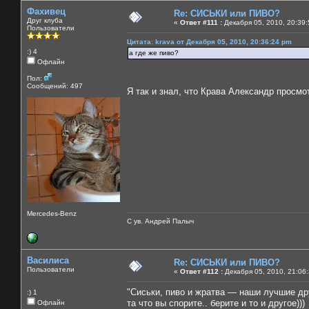
Фахивец
Re: СИСЬКИ или ПИВО?
Друг клуба
«
Ответ #111 :
Декабря 05, 2010, 20:39:
Пользователи
Цитата: krava от Декабря 05, 2010, 20:36:24 pm
:) 4
а где же пиво?
Офлайн
Пол:
Сообщений: 497
Я так и знал, что Крава Александр просм
Mercedes-Benz
С ув. Андрей Палыч
Василиса
Re: СИСЬКИ или ПИВО?
Пользователи
«
Ответ #112 :
Декабря 05, 2010, 21:06
"Сиськи, пиво и жратва — наши лучшие др
:) 1
та что вы спорите.. берите и то и другое)))
Офлайн