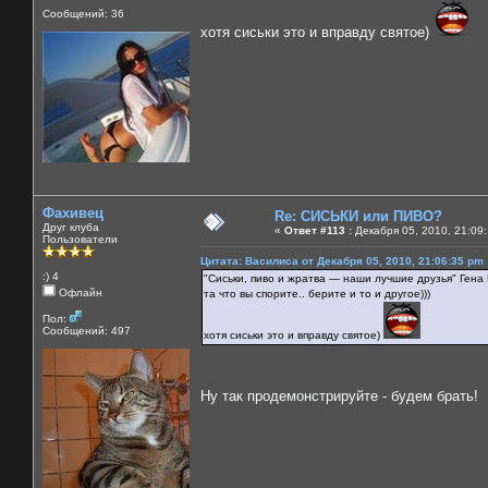
Сообщений: 36
хотя сиськи это и вправду святое)
Фахивец
Re: СИСЬКИ или ПИВО?
Друг клуба
«
Ответ #113 :
Декабря 05, 2010, 21:09:
Пользователи
Цитата: Василиса от Декабря 05, 2010, 21:06:35 pm
:) 4
"Сиськи, пиво и жратва — наши лучшие друзья" Гена
Офлайн
та что вы спорите.. берите и то и другое)))
Пол:
Сообщений: 497
хотя сиськи это и вправду святое)
Ну так продемонстрируйте - будем брать!