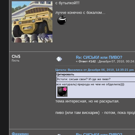
с бутылкой!!!
лучче конечно с бокалом...
Chi$
Re: СИСЬКИ или ПИВО?
Гость
«
Ответ #142 :
Декабря 07, 2010, 00:24
Цитата: Василиса от Декабря 06, 2010, 14:35:21 pm
Цитировать
Кстати: сиськи свои? И где же пиво?
все натураль) природа не чем не обделила))))
тема интересная, но не раскрытая.
пиво (или там вискарик) - потом, пока п
Фахивец
Re: СИСЬКИ или ПИВО?