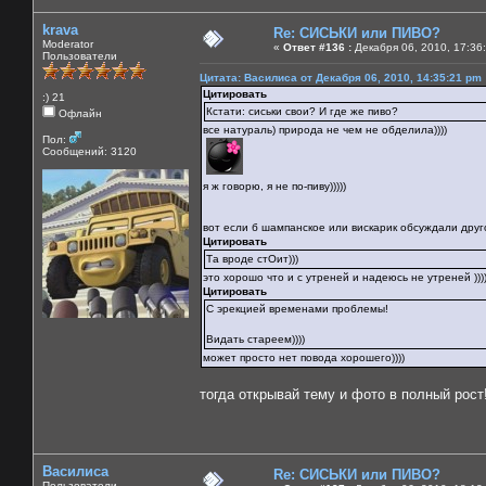
krava
Re: СИСЬКИ или ПИВО?
Moderator
«
Ответ #136 :
Декабря 06, 2010, 17:36
Пользователи
Цитата: Василиса от Декабря 06, 2010, 14:35:21 pm
Цитировать
:) 21
Кстати: сиськи свои? И где же пиво?
Офлайн
все натураль) природа не чем не обделила))))
Пол:
Сообщений: 3120
я ж говорю, я не по-пиву)))))
вот если б шампанское или вискарик обсуждали друг
Цитировать
Та вроде стОит)))
это хорошо что и с утреней и надеюсь не утреней )))))
Цитировать
С эрекцией временами проблемы!
Видать стареем))))
может просто нет повода хорошего))))
тогда открывай тему и фото в полный рост
Василиса
Re: СИСЬКИ или ПИВО?
Пользователи