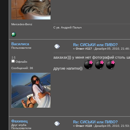
Mercedes-Benz
С ув. Андрей Палыч
Василиса
Re: СИСЬКИ или ПИВО?
Пользователи
«
Ответ #117 :
Декабря 05, 2010, 21:46
аахахах))) у меня нет фотографий столь ш
:) 1
Офлайн
другие напитки))
Сообщений: 36
Фахивец
Re: СИСЬКИ или ПИВО?
Друг клуба
«
Ответ #118 :
Декабря 05, 2010, 21:53
Пользователи