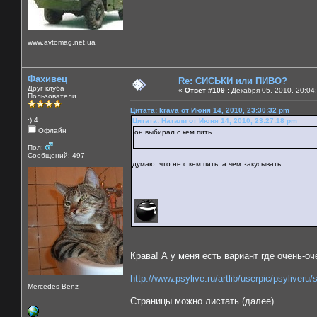
www.avtomag.net.ua
Фахивец
Re: СИСЬКИ или ПИВО?
Друг клуба
«
Ответ #109 :
Декабря 05, 2010, 20:04
Пользователи
Цитата: krava от Июня 14, 2010, 23:30:32 pm
:) 4
Цитата: Натали от Июня 14, 2010, 23:27:18 pm
Офлайн
он выбирал с кем пить
Пол:
Сообщений: 497
думаю, что не с кем пить, а чем закусывать...
Крава! А у меня есть вариант где очень-оч
http://www.psylive.ru/artlib/userpic/psyliveru
Mercedes-Benz
Страницы можно листать (далее)