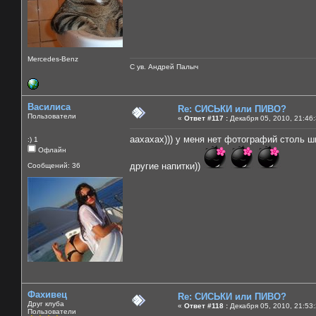
Mercedes-Benz
С ув. Андрей Палыч
Василиса
Re: СИСЬКИ или ПИВО?
Пользователи
«
Ответ #117 :
Декабря 05, 2010, 21:46
аахахах))) у меня нет фотографий столь ш
:) 1
Офлайн
другие напитки))
Сообщений: 36
Фахивец
Re: СИСЬКИ или ПИВО?
Друг клуба
«
Ответ #118 :
Декабря 05, 2010, 21:53
Пользователи