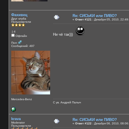
Фахивец
Re: СИСЬКИ или ПИВО?
Друг клуба
«
Ответ #121 :
Декабря 05, 2010, 22:49
Пользователи
:) 4
Ни чё так)))
Офлайн
Пол:
Сообщений: 497
Mercedes-Benz
С ув. Андрей Палыч
krava
Re: СИСЬКИ или ПИВО?
Moderator
«
Ответ #122 :
Декабря 06, 2010, 08:06
Пользователи