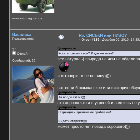
www.avtomag.net.ua
Василиса
Re: СИСЬКИ или ПИВО?
Пользователи
«
Ответ #135 :
Декабря 06, 2010, 14:35
Цитировать
:) 1
Кстати: сиськи свои? И где же пиво?
Офлайн
все натураль) природа не чем не обделила)
Сообщений: 36
я ж говорю, я не по-пиву)))))
вот если б шампанское или вискарик обсу
Цитировать
Та вроде стОит)))
это хорошо что и с утреней и надеюсь не утр
Цитировать
С эрекцией временами проблемы!
Видать стареем))))
может просто нет повода хорошего))))