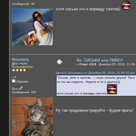
Сообщений: 36
хотя сиськи это и вправду святое)
Фахивец
Re: СИСЬКИ или ПИВО?
Друг клуба
«
Ответ #113 :
Декабря 05, 2010, 21:09:
Пользователи
Цитата: Василиса от Декабря 05, 2010, 21:06:35 pm
:) 4
"Сиськи, пиво и жратва — наши лучшие друзья" Гена
Офлайн
та что вы спорите.. берите и то и другое)))
Пол:
Сообщений: 497
хотя сиськи это и вправду святое)
Ну так продемонстрируйте - будем брать!