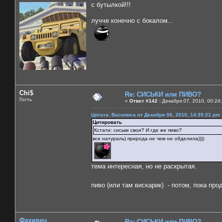
с бутылкой!!!
лучче конечно с бокалом...
Chi$
Re: СИСЬКИ или ПИВО?
Гость
«
Ответ #142 :
Декабря 07, 2010, 00:24
Цитата: Василиса от Декабря 06, 2010, 14:35:21 pm
Цитировать
Кстати: сиськи свои? И где же пиво?
все натураль) природа не чем не обделила))))
тема интересная, но не раскрытая.
пиво (или там вискарик) - потом, пока п
Фахивец
Re: СИСЬКИ или ПИВО?