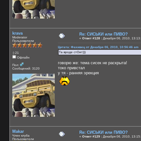
krava
Re: СИСЬКИ или ПИВО?
Moderator
«
Ответ #128 :
Декабря 06, 2010, 13:13
Пользователи
Цитата: Фахивец от Декабря 06, 2010, 10:56:46 am
Та вроде стОит)))
:) 21
Офлайн
говорю же: тема сисек не раскрыта!
Пол:
токо привстал
Сообщений: 3120
у тя - ранняя эрекция
Makar
Re: СИСЬКИ или ПИВО?
Член клуба
«
Ответ #129 :
Декабря 06, 2010, 13:15
Пользователи