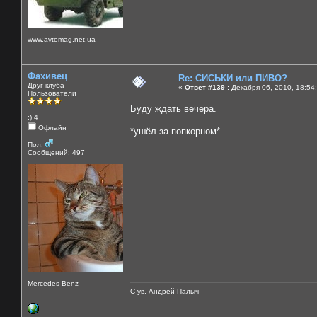
www.avtomag.net.ua
Фахивец
Re: СИСЬКИ или ПИВО?
Друг клуба
«
Ответ #139 :
Декабря 06, 2010, 18:54
Пользователи
Буду ждать вечера.
:) 4
Офлайн
*ушёл за попкорном*
Пол:
Сообщений: 497
Mercedes-Benz
С ув. Андрей Палыч