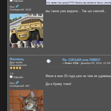
Офлайн
что прям так сразу??!!!! боюсь вы можете быть слег
Пол:
Сообщений: 3120
мы такое уже видали... Так шо смелей...
Фахивец
Re: СИСЬКИ или ПИВО?
Друг клуба
«
Ответ #116 :
Декабря 05, 2010, 21:39
Пользователи
:) 4
Меня в мои 33 года уже ни чем не удиви
Офлайн
Пол:
Да и Краву тоже!
Сообщений: 497