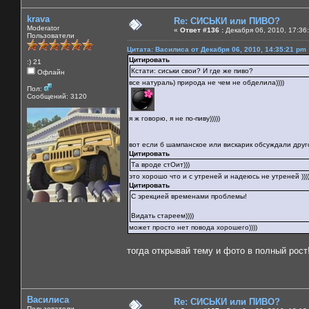
krava
Re: СИСЬКИ или ПИВО?
Moderator
«
Ответ #136 :
Декабря 06, 2010, 17:36
Пользователи
Цитата: Василиса от Декабря 06, 2010, 14:35:21 pm
Цитировать
:) 21
Кстати: сиськи свои? И где же пиво?
Офлайн
все натураль) природа не чем не обделила))))
Пол:
Сообщений: 3120
я ж говорю, я не по-пиву)))))
вот если б шампанское или вискарик обсуждали друг
Цитировать
Та вроде стОит)))
это хорошо что и с утреней и надеюсь не утреней )))))
Цитировать
С эрекцией временами проблемы!
Видать стареем))))
может просто нет повода хорошего))))
тогда открывай тему и фото в полный рост
Василиса
Re: СИСЬКИ или ПИВО?
Пользователи