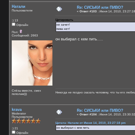
Натали
Re: СИСЬКИ или ПИВО?
Пользователи
«
Ответ #103 :
Июня 14, 2010, 23:27:1
Цитировать
:) 13
не зачет!
Офлайн
пива нет!
Пол:
Сообщений: 2663
он выбирал с кем пить.....
Слёзы вместе, смех
Никогда не поздно сказать человеку, что ты его люби
пополам)))
krava
Re: СИСЬКИ или ПИВО?
Moderator
«
Ответ #104 :
Июня 14, 2010, 23:30:3
Пользователи
Цитата: Натали от Июня 14, 2010, 23:27:18 pm
он выбирал с кем пить
:) 21
Офлайн