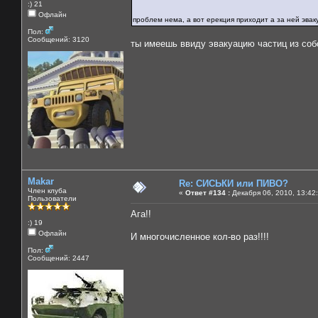
:) 21
Офлайн
проблем нема, а вот ерекция приходит а за ней эва
Пол:
Сообщений: 3120
ты имеешь ввиду эвакуацию частиц из соб
Makar
Re: СИСЬКИ или ПИВО?
Член клуба
«
Ответ #134 :
Декабря 06, 2010, 13:42
Пользователи
Ага!!
:) 19
Офлайн
И многочисленное кол-во раз!!!!
Пол:
Сообщений: 2447