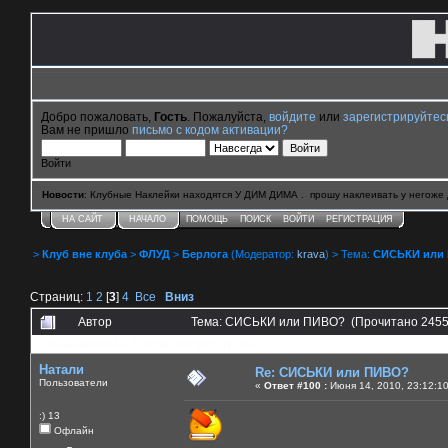
Добро пожаловать,
Гость
. Пожалуйста,
войдите
или
зарегистрируйтес
Вам не пришло
письмо с кодом активации?
Войти
Новости
: Клубные Наклейки находятся У ДИМ ДИМА . прошу наклеивать у негоже 
НА САЙТ
НАЧАЛО
ПОМОЩЬ
ПОИСК
ВОЙТИ
РЕГИСТРАЦИЯ
>
Клуб вне клуба
>
ФЛУД
>
Берлога
(Модератор:
krava
) > Тема:
СИСЬКИ или
Страниц:
1
2
[
3
]
4
Все
Вниз
Автор
Тема: СИСЬКИ или ПИВО? (Прочитано 2455
0 Пользователей и 5 Гостей смотрят эту тему.
Натали
Re: СИСЬКИ или ПИВО?
Пользователи
«
Ответ #100 :
Июня 14, 2010, 23:12:1
:) 13
Офлайн