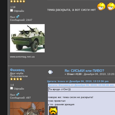
:) 19
тема раскрыта, а вот сисги нет
Офлайн
Пол:
Сообщений: 2447
www.avtomag.net.ua
Фахивец
Re: СИСЬКИ или ПИВО?
Друг клуба
«
Ответ #130 :
Декабря 06, 2010, 13:20
Пользователи
Цитата: krava от Декабря 06, 2010, 13:13:36 pm
:) 4
Цитата: Фахивец от Декабря 06, 2010, 10:56:46 am
Офлайн
Та вроде стОит)))
Пол:
говорю же: тема сисек не раскрыта!
Сообщений: 497
токо привстал
у тя - ранняя эрекция