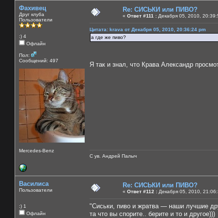
Фахивец
Re: СИСЬКИ или ПИВО?
Друг клуба
«
Ответ #111 :
Декабря 05, 2010, 20:39:
Пользователи
Цитата: krava от Декабря 05, 2010, 20:36:24 pm
:) 4
а где же пиво?
Офлайн
Пол:
Сообщений: 497
Я так и знал, что Крава Александр просм
Mercedes-Benz
С ув. Андрей Палыч
Василиса
Re: СИСЬКИ или ПИВО?
Пользователи
«
Ответ #112 :
Декабря 05, 2010, 21:06
"Сиськи, пиво и жратва — наши лучшие др
:) 1
та что вы спорите.. берите и то и другое)))
Офлайн