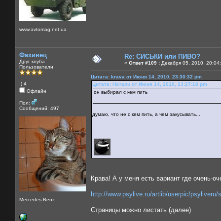
www.avtomag.net.ua
Фахивец
Re: СИСЬКИ или ПИВО?
Друг клуба
«
Ответ #109 :
Декабря 05, 2010, 20:04
Пользователи
Цитата: krava от Июня 14, 2010, 23:30:32 pm
:) 4
Цитата: Натали от Июня 14, 2010, 23:27:18 pm
Офлайн
он выбирал с кем пить
Пол:
Сообщений: 497
думаю, что не с кем пить, а чем закусывать...
Крава! А у меня есть вариант где очень-оч
http://www.psylive.ru/artlib/userpic/psyliveru
Mercedes-Benz
Страницы можно листать (далее)