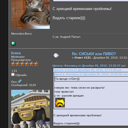
С эрекцией временами проблемы!
Видать стареем))))
Mercedes-Benz
С ув. Андрей Палыч
krava
Re: СИСЬКИ или ПИВО?
Moderator
«
Ответ #131 :
Декабря 06, 2010, 13:31
Пользователи
Цитата: Фахивец от Декабря 06, 2010, 13:20:47 pm
Цитата: krava от Декабря 06, 2010, 13:13:36 pm
:) 21
Цитата: Фахивец от Декабря 06, 2010, 10:56:46 am
Офлайн
Та вроде стОит)))
Пол:
Сообщений: 3120
говорю же: тема сисек не раскрыта!
токо привстал
у тя - ранняя эрекция
С эрекцией временами проблемы!
Видать стареем))))