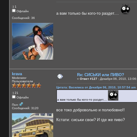
:) 1
Офлайн
а вам только бы кого-то раздет....
Сообщений: 36
krava
Re: СИСЬКИ или ПИВО?
Moderator
«
Ответ #127 :
Декабря 06, 2010, 13:06
Пользователи
Цитата: Василиса от Декабря 06, 2010, 10:57:54 am
:) 21
Офлайн
а вам только бы кого-то раздет....
Пол:
Сообщений: 3120
все токо добровольно и полюбовно!!
Кстати: сиськи свои? И где же пиво?