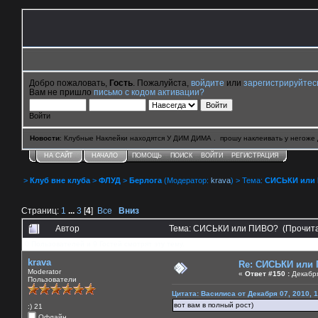
Добро пожаловать,
Гость
. Пожалуйста,
войдите
или
зарегистрируйтес
Вам не пришло
письмо с кодом активации?
Войти
Новости
: Клубные Наклейки находятся У ДИМ ДИМА . прошу наклеивать у негоже 
НА САЙТ
НАЧАЛО
ПОМОЩЬ
ПОИСК
ВОЙТИ
РЕГИСТРАЦИЯ
>
Клуб вне клуба
>
ФЛУД
>
Берлога
(Модератор:
krava
) > Тема:
СИСЬКИ или
Страниц:
1
...
3
[
4
]
Все
Вниз
Автор
Тема: СИСЬКИ или ПИВО? (Прочита
0 Пользователей и 9 Гостей смотрят эту тему.
krava
Re: СИСЬКИ или
Moderator
«
Ответ #150 :
Декабря
Пользователи
Цитата: Василиса от Декабря 07, 2010, 
вот вам в полный рост)
:) 21
Офлайн