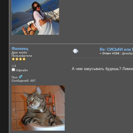
Фахивец
Re: СИСЬКИ или
Друг клуба
«
Ответ #154 :
Декабря
Пользователи
:) 4
А чем закусывать будешь? Лимо
Офлайн
Пол:
Сообщений: 497