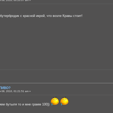
 08, 2010, 00:20:07 am »
бутербродик с красной икрой, что возле Кравы стоит!
 ПИВО?
 08, 2010, 01:21:51 am »
ием бутыля то и мне грамм 100))