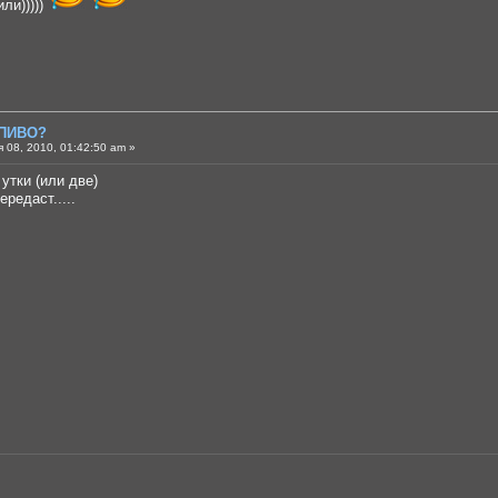
ли)))))
 ПИВО?
 08, 2010, 01:42:50 am »
утки (или две)
редаст.....