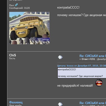
Пол:
контрабаСССС!
Сообщений: 3120
почему ногишом? Где акцизная м
Chi$
Re: СИСЬКИ или
Гость
«
Ответ #151 :
Декабря
Цитата: krava от Декабря 07, 2010, 23:3
контрабаСССС!
почему ногишом? Где акцизная марка?
не придирайся! наливай!
Фахивец
Re: СИСЬКИ или
Друг клуба