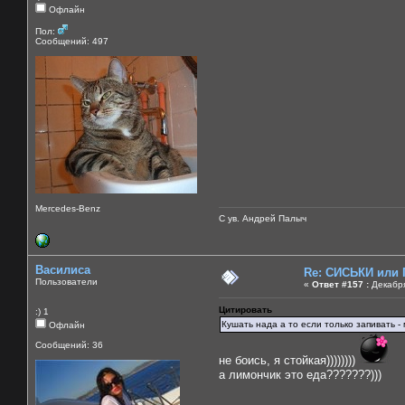
Офлайн
Пол:
Сообщений: 497
Mercedes-Benz
С ув. Андрей Палыч
Василиса
Re: СИСЬКИ или
Пользователи
«
Ответ #157 :
Декабря
Цитировать
:) 1
Кушать нада а то если только запивать -
Офлайн
Сообщений: 36
не боись, я стойкая))))))))
а лимончик это еда???????)))