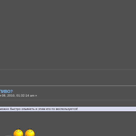
 ПИВО?
 08, 2010, 01:32:14 am »
 можно быстро опьянеть и этим кто-то воспользуется!