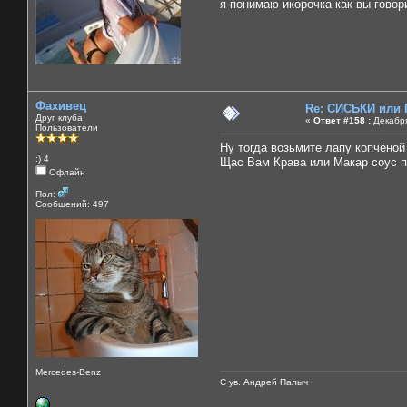
я понимаю икорочка как вы говори
Фахивец
Re: СИСЬКИ или
Друг клуба
«
Ответ #158 :
Декабря
Пользователи
Ну тогда возьмите лапу копчёной 
:) 4
Щас Вам Крава или Макар соус пе
Офлайн
Пол:
Сообщений: 497
Mercedes-Benz
С ув. Андрей Палыч