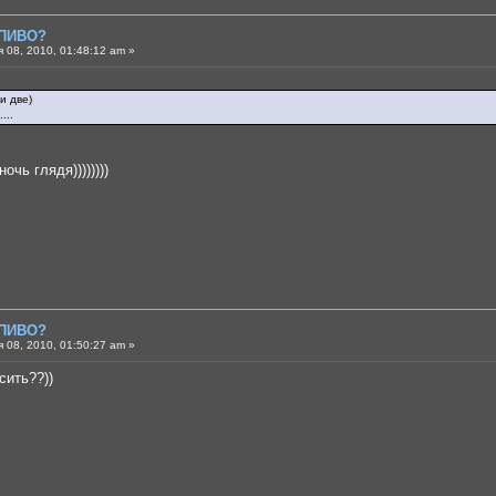
 ПИВО?
 08, 2010, 01:48:12 am »
и две)
...
очь глядя))))))))
 ПИВО?
 08, 2010, 01:50:27 am »
сить??))