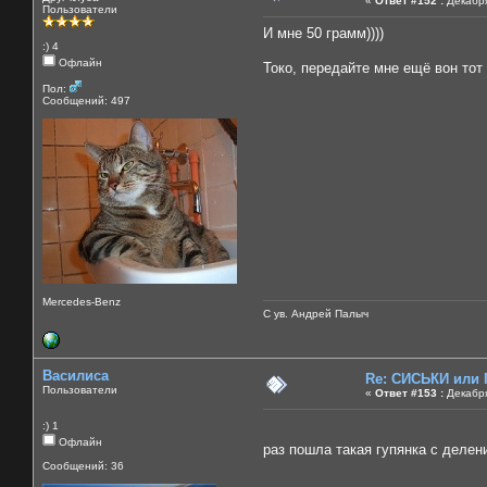
«
Ответ #152 :
Декабря
Пользователи
И мне 50 грамм))))
:) 4
Офлайн
Токо, передайте мне ещё вон тот 
Пол:
Сообщений: 497
Mercedes-Benz
С ув. Андрей Палыч
Василиса
Re: СИСЬКИ или
Пользователи
«
Ответ #153 :
Декабря
:) 1
Офлайн
раз пошла такая гупянка с делен
Сообщений: 36