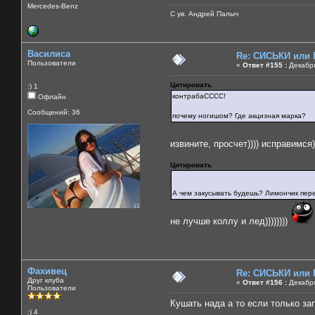
Mercedes-Benz
С ув. Андрей Палыч
Василиса
Re: СИСЬКИ или
Пользователи
«
Ответ #155 :
Декабря
Цитировать
:) 1
контрабаСССС!
Офлайн
Сообщений: 36
почему ногишом? Где акцизная марка?
извините, просчет)))) исправимся))
Цитировать
А чем закусывать будешь? Лимончик пе
не лучше коллу и лед))))))))
Фахивец
Re: СИСЬКИ или
Друг клуба
«
Ответ #156 :
Декабря
Пользователи
Кушать нада а то если только за
:) 4