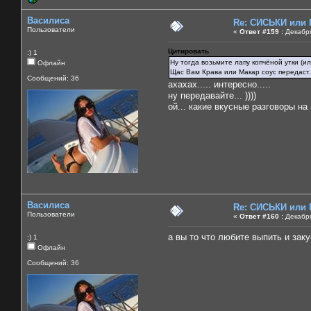
Василиса
Re: СИСЬКИ или
Пользователи
«
Ответ #159 :
Декабря
Цитировать
:) 1
Ну тогда возьмите лапу копчёной утки (ил
Офлайн
Щас Вам Крава или Макар соус передаст..
Сообщений: 36
ахахах..... интересно.....
ну передавайте... ))))
ой... какие вкусные разговоры на н
Василиса
Re: СИСЬКИ или
Пользователи
«
Ответ #160 :
Декабря
а вы то что любите выпить и заку
:) 1
Офлайн
Сообщений: 36