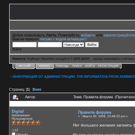
Добро пожаловать,
Гость
. Пожалуйста,
войдите
или
зарегистрируйтес
Вам не пришло
письмо с кодом активации?
Войти
Новости
: Клубные Наклейки находятся У ДИМ ДИМА . прошу наклеивать у негоже 
НА САЙТ
НАЧАЛО
ПОМОЩЬ
ПОИСК
ВОЙТИ
РЕГИСТРАЦИЯ
>
ИНФОРМАЦИЯ ОТ АДМИНИСТРАЦИИ. THE INFORMATION FROM ADMINIST
Страниц: [
1
]
Вниз
Автор
Тема: Правила форума (Прочитано
0 Пользователей и 1 Гость смотрят эту тему.
Digital
Правила форума
Administrator
«
:
Марта 30, 2009, 23:48:22 pm »
Пользователи
Нет большого желания загонять ф
:) 12
Но тем не менее хочется прописа
Офлайн