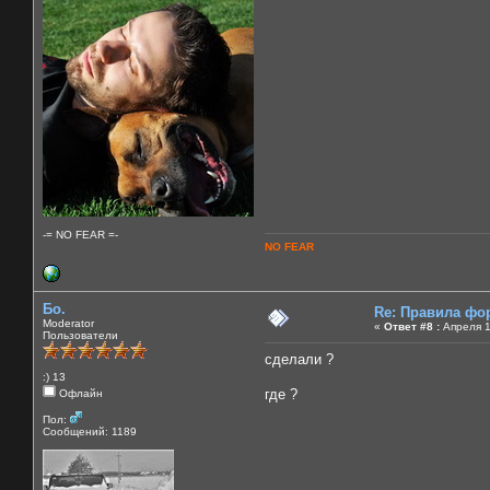
-= NO FEAR =-
NO FEAR
Бо.
Re: Правила фо
Moderator
«
Ответ #8 :
Апреля 1
Пользователи
сделали ?
:) 13
где ?
Офлайн
Пол:
Сообщений: 1189