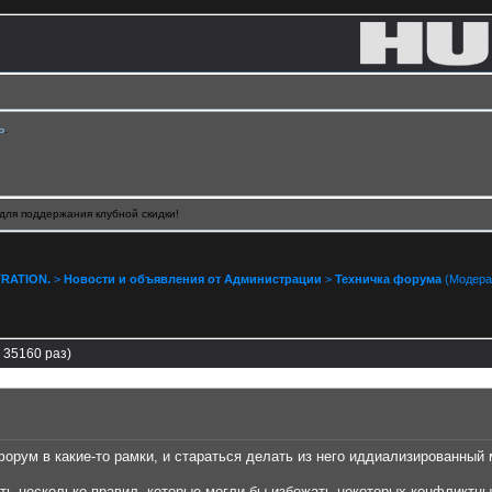
ь
.
для поддержания клубной скидки!
RATION.
>
Новости и объявления от Администрации
>
Техничка форума
(Модера
 35160 раз)
орум в какие-то рамки, и стараться делать из него иддиализированный 
ть несколько правил, которые могли бы избежать некоторых конфликтны