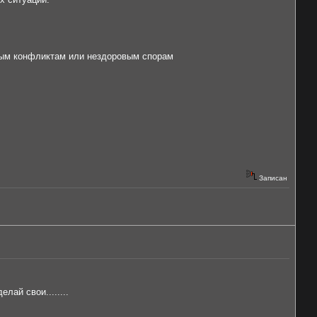
жным конфликтам или нездоровым спорам
Записан
лай свои........