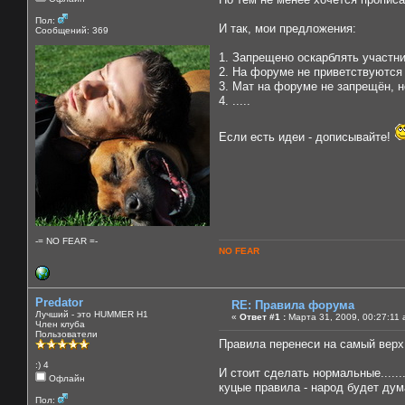
Пол:
И так, мои предложения:
Сообщений: 369
1. Запрещено оскарблять участни
2. На форуме не приветствуются
3. Мат на форуме не запрещён, но
4. .....
Если есть идеи - дописывайте!
-= NO FEAR =-
NO FEAR
Predator
RE: Правила форума
Лучший - это HUMMER H1
«
Ответ #1 :
Марта 31, 2009, 00:27:11 
Член клуба
Пользователи
Правила перенеси на самый верх....
:) 4
И стоит сделать нормальные.......
Офлайн
куцые правила - народ будет думат
Пол: