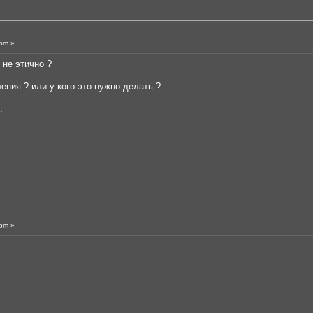
pm »
 не этично ?
ния ? или у кого это нужно делать ?
.
pm »