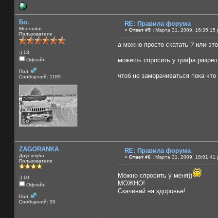
Бо.
RE: Правила форума
Moderator
«
Ответ #5 :
Марта 31, 2009, 16:35:15 
Пользователи
а можно просто скатать ? или это
:) 13
можешь спросить у графа разреше
Офлайн
Пол:
чтоб не заморачиваться пока что 
Сообщений: 1189
ZAGORANKA
RE: Правила форума
Друг клуба
«
Ответ #6 :
Марта 31, 2009, 18:01:41 
Пользователи
Можно спросить у меня))
:) 10
МОЖНО!
Офлайн
Скачивай на здоровье!
Пол:
Сообщений: 30