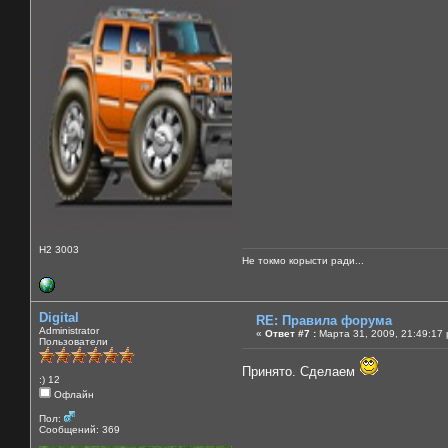
H2 3003
Не токмо корысти ради...
Digital
RE: Правила форума
Administrator
«
Ответ #7 :
Марта 31, 2009, 21:49:17 
Пользователи
Принято. Сделаем
:) 12
Офлайн
Пол:
Сообщений: 369