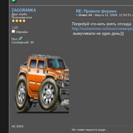
ZAGORANKA
RE: Правила форума
Друг клуба
«
Ответ #4 :
Марта 31, 2009, 11:50:51 
Пользователи
Попробуй что-нить взять отсюда:
:) 10
http://rushummer.ru/forum/viewtop
Офлайн
вымучивали не один день)))
Пол:
Сообщений: 30
H2 3003
Не токмо корысти ради...