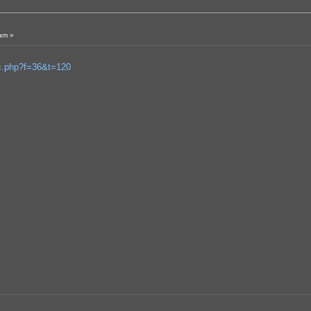
am »
ic.php?f=36&t=120