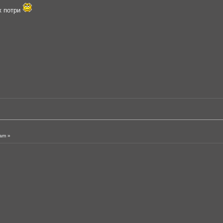
ж потри
am »