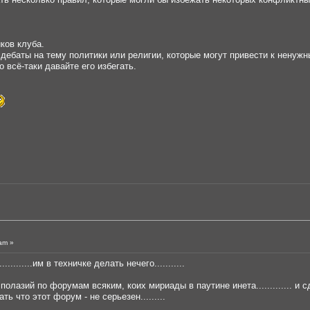
ков клуба.
 дебаты на тему политики или религии, которые могут привести к нену
 всё-таки давайте его избегать.
am »
........им в техничке делать нечего...........
полазий по форумам всяким, коих мириады в паутине инета............. и сде
ь что этот форум - не серьезен.........