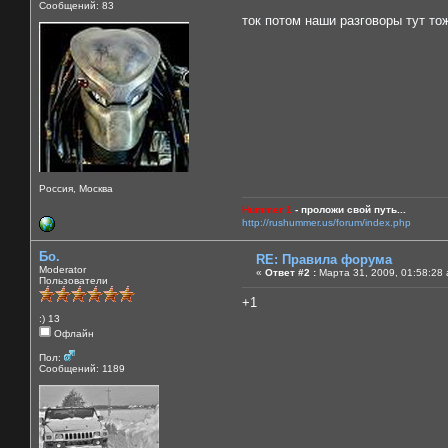
Сообщений: 83
ток потом наши разговоры тут то
Россия, Москва
Hummer 1
- проложи свой путь...
http://rushummer.us/forum/index.php
Бо.
RE: Правила форума
Moderator
«
Ответ #2 :
Марта 31, 2009, 01:58:28 
Пользователи
+1
:) 13
Офлайн
Пол:
Сообщений: 1189