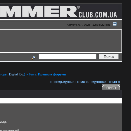
Августа 07, 2026, 12:35:22 pm
торы:
Digital
,
Бо.
) > Тема:
Правила форума
« предыдущая тема
следующая тема »
ПЕЧАТЬ
мир.
х ситуаций.