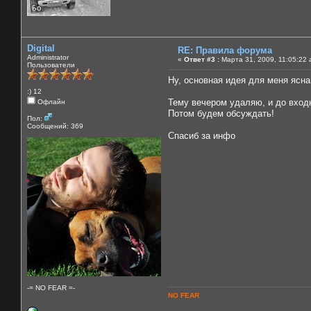
Digital
RE: Правила форума
Administrator
«
Ответ #3 :
Марта 31, 2009, 11:05:22 
Пользователи
Ну, основная идея для меня ясна
:) 12
Тему вечером удаляю, и до вход
Офлайн
Потом будем обсуждать!
Пол:
Сообщений: 369
Спасиб за инфо
-= NO FEAR =-
NO FEAR