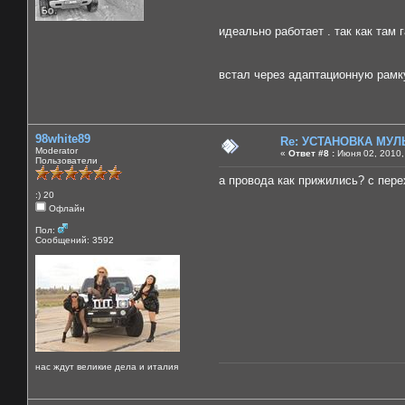
идеально работает . так как там 
встал через адаптационную рамку
98white89
Re: УСТАНОВКА МУ
Moderator
«
Ответ #8 :
Июня 02, 2010,
Пользователи
а провода как прижились? с пере
:) 20
Офлайн
Пол:
Сообщений: 3592
нас ждут великие дела и италия