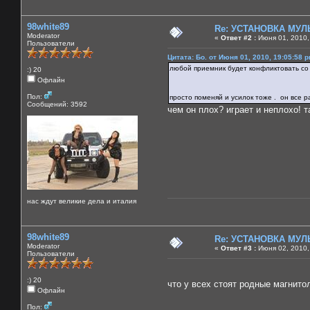
98white89
Re: УСТАНОВКА МУ
Moderator
«
Ответ #2 :
Июня 01, 2010,
Пользователи
Цитата: Бо. от Июня 01, 2010, 19:05:58 
любой приемник будет конфликтовать со
:) 20
Офлайн
Пол:
просто поменяй и усилок тоже . он все р
Сообщений: 3592
чем он плох? играет и неплохо! т
нас ждут великие дела и италия
98white89
Re: УСТАНОВКА МУ
Moderator
«
Ответ #3 :
Июня 02, 2010,
Пользователи
:) 20
что у всех стоят родные магнит
Офлайн
Пол: