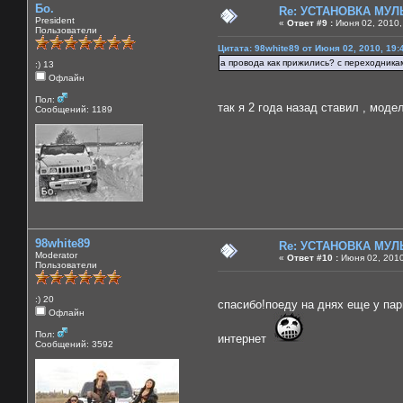
Бо.
Re: УСТАНОВКА МУ
President
«
Ответ #9 :
Июня 02, 2010,
Пользователи
Цитата: 98white89 от Июня 02, 2010, 19:
а провода как прижились? с переходника
:) 13
Офлайн
Пол:
так я 2 года назад ставил , мод
Сообщений: 1189
98white89
Re: УСТАНОВКА МУ
Moderator
«
Ответ #10 :
Июня 02, 2010
Пользователи
:) 20
спасибо!поеду на днях еще у па
Офлайн
Пол:
интернет
Сообщений: 3592