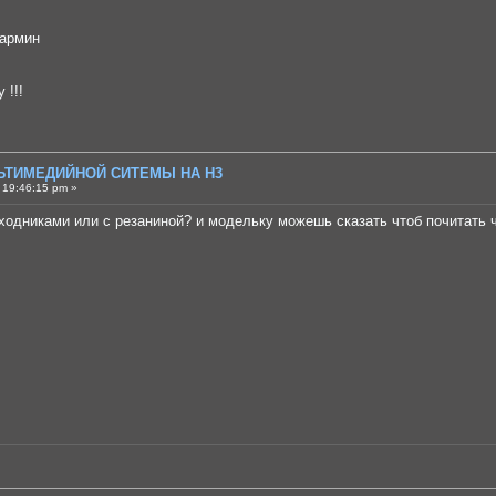
гармин
 !!!
ЛЬТИМЕДИЙНОЙ СИТЕМЫ НА H3
 19:46:15 pm »
ходниками или с резаниной? и модельку можешь сказать чтоб почитать ч