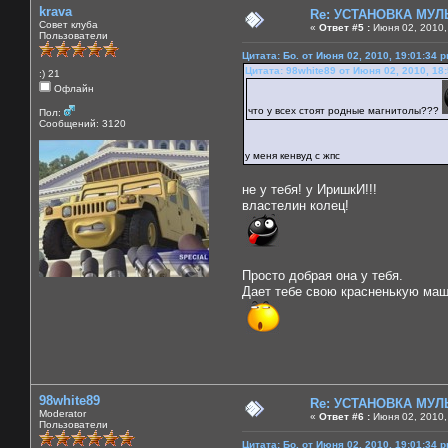
krava
Re: УСТАНОВКА МУ
Совет клуба
«
Ответ #5 :
Июня 02, 2010,
Пользователи
Цитата: Бо. от Июня 02, 2010, 19:01:34 
Цитата: 98white89 от Июня 02, 2010, 18
:) 21
Офлайн
что у всех стоят родные магнитолы???
Пол:
Сообщений: 3120
у меня кенвуд с жпс
не у тебя! у ИришкИ!!!
властелин колец!
Просто добрая она у тебя.
Дает тебе свою красненькую маш
98white89
Re: УСТАНОВКА МУ
Moderator
«
Ответ #6 :
Июня 02, 2010,
Пользователи
Цитата: Бо. от Июня 02, 2010, 19:01:34 