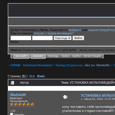
Добро пожаловать,
Гость
. Пожалуйста,
войдите
или
зарегистрируйтес
Вам не пришло
письмо с кодом активации?
Войти
Новости
: Клубные Наклейки находятся У ДИМ ДИМА . прошу наклеивать у негоже 
НА САЙТ
НАЧАЛО
ПОМОЩЬ
ПОИСК
ВОЙТИ
РЕГИСТРАЦИЯ
>
ГАРАЖ - Technical Information
>
Tuning
(Модераторы:
Alex Ice
,
98white89
) > 
Страниц: [
1
]
2
Все
Вниз
Автор
Тема: УСТАНОВКА МУЛЬТИМЕДИЙНО
0 Пользователей и 4 Гостей смотрят эту тему.
98white89
УСТАНОВКА МУЛЬТ
Moderator
«
:
Июня 01, 2010, 17:27:5
Пользователи
хочу поставить себе мультимедий
усилителем и стерео-системой!!!
:) 20
Офлайн