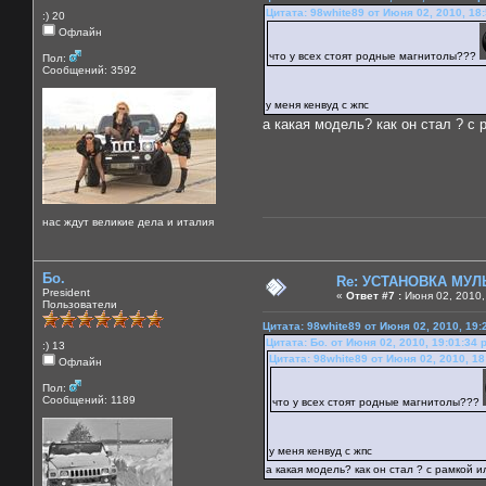
Цитата: 98white89 от Июня 02, 2010, 18
:) 20
Офлайн
что у всех стоят родные магнитолы???
Пол:
Сообщений: 3592
у меня кенвуд с жпс
а какая модель? как он стал ? с
нас ждут великие дела и италия
Бо.
Re: УСТАНОВКА МУ
President
«
Ответ #7 :
Июня 02, 2010,
Пользователи
Цитата: 98white89 от Июня 02, 2010, 19:
Цитата: Бо. от Июня 02, 2010, 19:01:34 
:) 13
Цитата: 98white89 от Июня 02, 2010, 18
Офлайн
Пол:
Сообщений: 1189
что у всех стоят родные магнитолы???
у меня кенвуд с жпс
а какая модель? как он стал ? с рамкой 