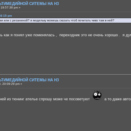
ЛЬТИМЕДИЙНОЙ СИТЕМЫ НА H3
 19:57:36 pm »
46:15 pm
ми или с резаниной? и модельку можешь сказать чтоб почитать чиво там в ней?
ель как я понял уже поменялась , переходник это не очень хорошо . я д
ЛЬТИМЕДИЙНОЙ СИТЕМЫ НА H3
, 20:09:29 pm »
рней из тюнинг ателье спрошу може че посоветуют
а то даже авто