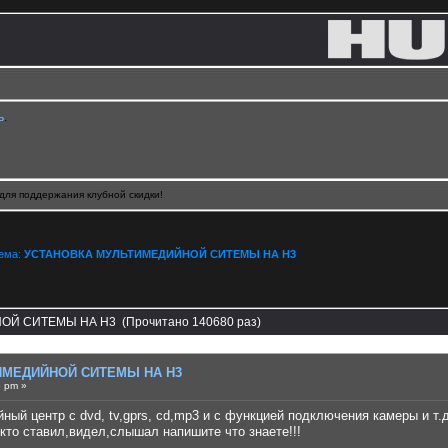
ь
.
для поддержания клубной скидки!
Тема:
УСТАНОВКА МУЛЬТИМЕДИЙНОЙ СИТЕМЫ НА H3
Й СИТЕМЫ НА H3 (Прочитано 140680 раз)
ИМЕДИЙНОЙ СИТЕМЫ НА H3
5 pm »
ный центр с dvd, tv,gprs, cd,mp3 и с функцией подключения камеры и т.
 кто ставил,видел,cлышал напишите что знаете!!!