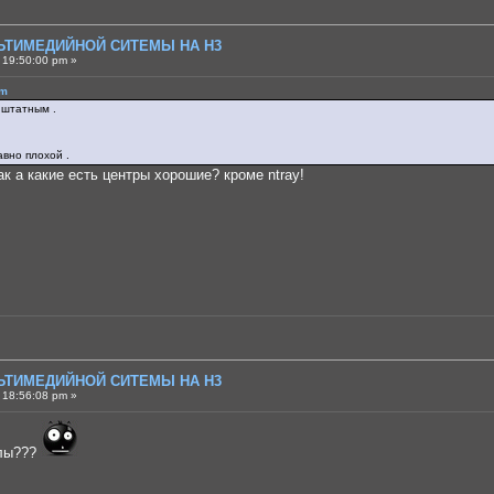
ЛЬТИМЕДИЙНОЙ СИТЕМЫ НА H3
 19:50:00 pm »
pm
 штатным .
авно плохой .
ак а какие есть центры хорошие? кроме ntray!
ЛЬТИМЕДИЙНОЙ СИТЕМЫ НА H3
 18:56:08 pm »
олы???