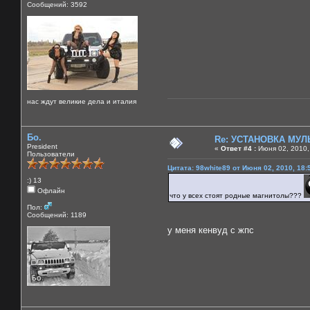
Сообщений: 3592
нас ждут великие дела и италия
Бо.
Re: УСТАНОВКА МУ
President
«
Ответ #4 :
Июня 02, 2010,
Пользователи
Цитата: 98white89 от Июня 02, 2010, 18:
:) 13
Офлайн
что у всех стоят родные магнитолы???
Пол:
Сообщений: 1189
у меня кенвуд с жпс