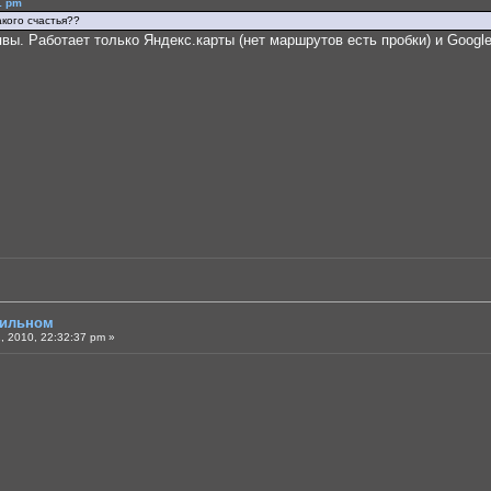
1 pm
акого счастья??
вы. Работает только Яндекс.карты (нет маршрутов есть пробки) и Google.
бильном
 2010, 22:32:37 pm »