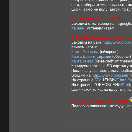
него, выбираем «использовать по
Если что-то не получается, то гу
3. Google Maps for mobile
Заходим с телефона на m.google
Качаем
, устанавливаем.
4. City Guide для Symbian S60 e
Заходим на сайт
http://www.prob
Качаем карты:
Карта Украины
(обзорная)
Карта Дороги Евразии
(обзорная)
Карта Киева
(Киев-лайт от треве
Копируем карты на SD-карточку в 
После запуска программы необхо
Входим на
http://www.probki.net/
п
На странице "ЛИЦЕНЗИИ"
http:/
На странице "ОБНОВЛЕНИЯ"
htt
Если какой-то карты вдруг в спис
5. Nokia Ovi Maps (Для ноКИА
Подробно описывать не буду - в