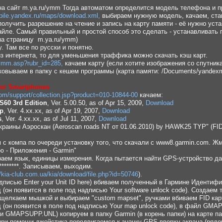
на сайт m.ya.ru/ymm Тогда автоматом определится модель телефона и п
obile.yandex.ru/maps/download.xml,
выбираем нужную модель, качаем, ста
получить разрешение на чтение и запись на карту памяти - её нужно ус
файле. Самый правильный и простой способ это сделать - устанавливат
на страницу m.ya.ru/ymm)
. Там все по русски и понятно.
из интернета, то для уменьшения траффика можно скачать кэш карт.
/ymm.asp?rubr_id=285,
качаем карту (если хотите изображения со спутника
аковываем в папку с кешем программы (карта памяти: /Documents/yande
 for Smartphones
om/support/collection.jsp?product=010-10844-00
качаем:
S60 3rd Edition
, Ver. 5.00.50, as of Apr 15, 2009,
Download
p
, Ver. 4.xx.xx, as of Apr 19, 2007,
Download
s
, Ver. 4.xx.xx, as of Jul 11, 2007,
Download
краины Аэроскан (Aeroscan roads NT от 01.06.2010) by HAWK25 TYP" (FID
с компа по очереди установку того, что скачали с www8.garmin.com. Ж
ю - Приложения - Garmin"
аем язык, единицы измерения. Когда пытается найти GPS-устройство дав
********. Записываем, выходим.
//kia-club.com.ua/kia/download/file.php?id=50746
).
адписью Enter your Unit ID here) вбиваем полученный в Гармине Идентифи
(он появится в поле под надписью Your software unlock code). Создаем
t щелкаем мышкой и выбираем "custom mapset", ручками вбиваем FID ка
 (он появится в поле под надписью Your map unlock code), в файл GM
 GMAPSUPP.UNL) копируем в папку Garmin (в корень папки) на карте п
при помощи джойстика передвигаемся к значку GPS вверху экрана (рядо