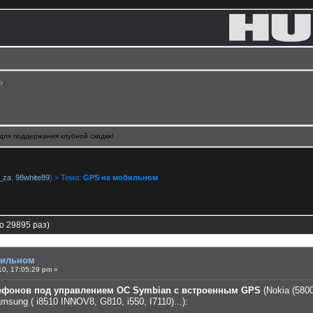
ь
.
для поддержания клубной скидки!
_za
,
98white89
) > Тема:
GPS на мобильном
о 29895 раз)
бильном
0, 17:05:29 pm »
ефонов под управлением ОС Symbian с встроенным GPS
(Nokia (5800
amsung ( i8510 INNOV8, G810, i550, I7110)...):