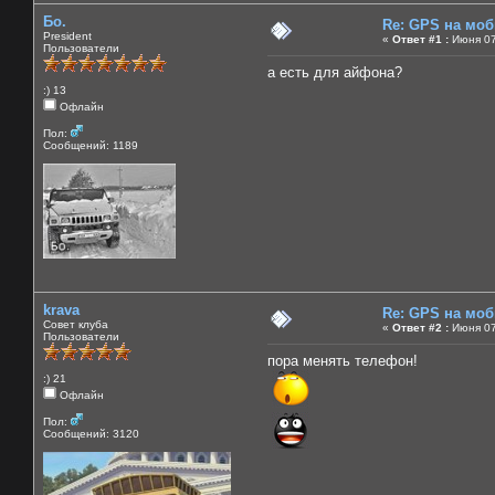
Бо.
Re: GPS на мо
President
«
Ответ #1 :
Июня 07
Пользователи
а есть для айфона?
:) 13
Офлайн
Пол:
Сообщений: 1189
krava
Re: GPS на мо
Совет клуба
«
Ответ #2 :
Июня 07
Пользователи
пора менять телефон!
:) 21
Офлайн
Пол:
Сообщений: 3120