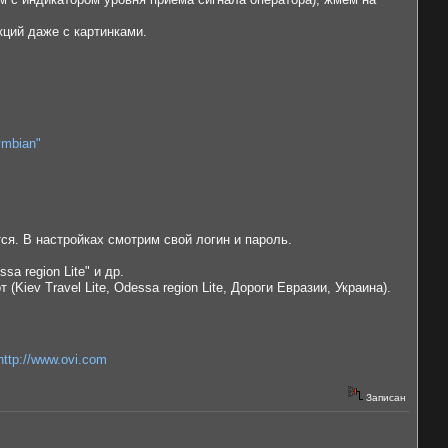
кций даже с картинками.
ymbian"
я. В настройках смотрим свой логин и пароль.
 region Lite" и др.
iev Travel Lite, Odessa region Lite, Дороги Евразии, Украина).
http://www.ovi.com
Записан