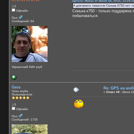
Цитата: Makar от Июня 08, 2010, 13:29:1
А для моего тамагочи Сонька К750 нет т
:) 2
Сонька к750 - только поддержка я
Офлайн
побаловаться.
Пол:
Сообщений: 64
Украинский КИА клуб
Gera
Re: GPS на мо
Член клуба
«
Ответ #8 :
Июня 11,
Пользователи
:) 5
Офлайн
Пол:
Сообщений: 1735