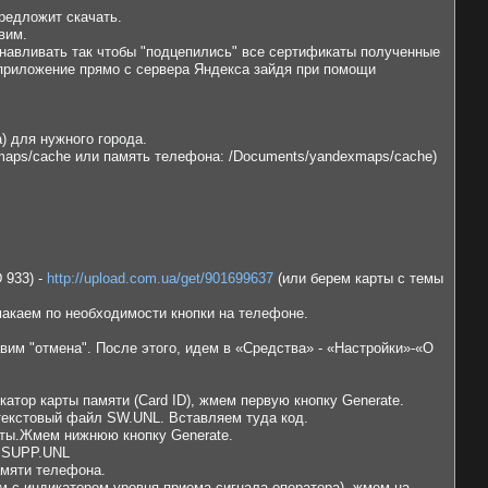
редложит скачать.
вим.
танавливать так чтобы "подцепились" все сертификаты полученные
ь приложение прямо с сервера Яндекса зайдя при помощи
) для нужного города.
xmaps/cache или память телефона: /Documents/yandexmaps/cache)
 933) -
http://upload.com.ua/get/901699637
(или берем карты с темы
макаем по необходимости кнопки на телефоне.
им "отмена". После этого, идем в «Средства» - «Настройки»-«О
катор карты памяти (Card ID), жмем первую кнопку Generate.
 текстовый файл SW.UNL. Вставляем туда код.
рты.Жмем нижнюю кнопку Generate.
APSUPP.UNL
амяти телефона.
м с индикатором уровня приема сигнала оператора), жмем на