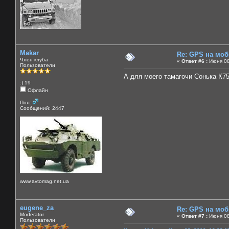
Makar
Re: GPS на мо
Член клуба
«
Ответ #6 :
Июня 08,
Пользователи
А для моего тамагочи Сонька К75
:) 19
Офлайн
Пол:
Сообщений: 2447
www.avtomag.net.ua
eugene_za
Re: GPS на мо
Moderator
«
Ответ #7 :
Июня 08
Пользователи