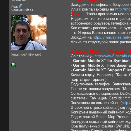
Заходим с телефона в браузере 
Пол:
Или с компа заходим на
http://m
Сообщений: 64
(
Важно
! Чтобы программа могла 
Яндексом, то что опиано в .jad-
встроенного браузера телефона 
Как ставить рассказывать не буду
Т.к. Яндекс.Карты качают карты 
Заходим на
http://ymm.sytes.net
Архив со структурой папок расп
2. Garmin Mobile XT Navigation
Украинский КИА клуб
Со страницы
http://www8.garmin.c
-
Garmin Mobile XT for Symbian 
-
Garmin Mobile XT Free Basema
-
Garmin Mobile XT Support File
Качаем карту. Например "Карта У
"карты для гармин").
Подключаем телефон. Запускаем 
После установки запускаем "Мен
Соглашаемся с лицензией. Выбир
системе». Там ищем Card id: *****
Запускаем на компе кейген (
http:
В верхней строке кейгена (под н
Копируем выданный кейгеном код 
Под строчкой Select Map Produc
Копируем выданный кейгеном код
Оба полученных файла (SW.UNL и
Запускаем Garmin на телефоне, 