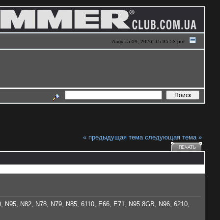
Августа 09, 2026, 15:35:53 pm
« предыдущая тема
следующая тема »
ПЕЧАТЬ
, N95, N82, N78, N79, N85, 6110, E66, E71, N95 8GB, N96, 6210,