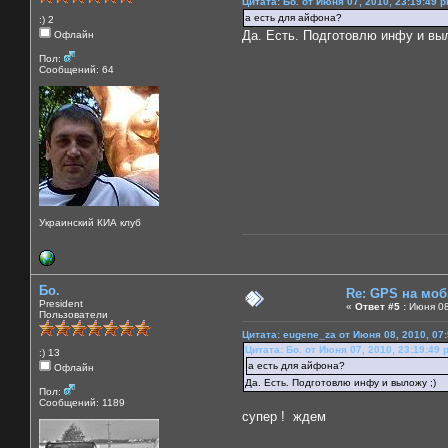
Цитата: Бо. от Июня 07, 2010, 23:19:49 
а есть для айфона?
:) 2
Да. Есть. Подготовлю инфу и выл
Офлайн
Пол:
Сообщений: 64
Украинский КИА клуб
Бо.
Re: GPS на мо
President
«
Ответ #5 :
Июня 08
Пользователи
Цитата: eugene_za от Июня 08, 2010, 07
Цитата: Бо. от Июня 07, 2010, 23:19:49 
:) 13
а есть для айфона?
Офлайн
Да. Есть. Подготовлю инфу и выложу ;)
Пол:
Сообщений: 1189
супер ! ждем