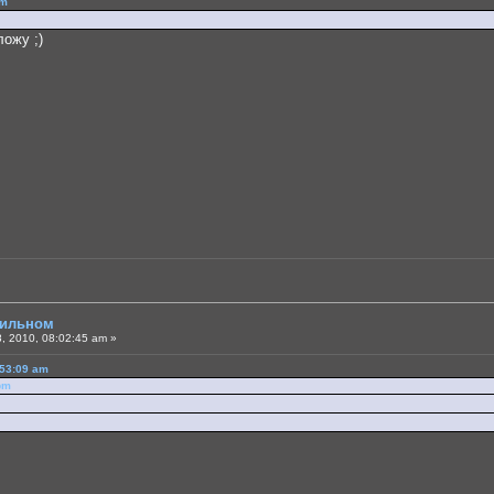
pm
ожу ;)
бильном
, 2010, 08:02:45 am »
:53:09 am
pm