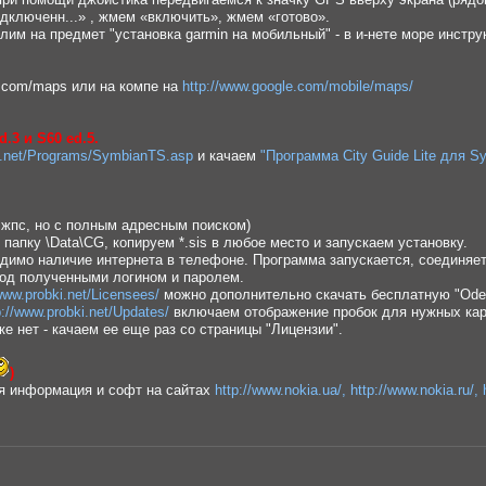
дключенн...» , жмем «включить», жмем «готово».
глим на предмет "установка garmin на мобильный" - в и-нете море инстру
.com/maps или на компе на
http://www.google.com/mobile/maps/
d.3 и S60 ed.5.
ki.net/Programs/SymbianTS.asp
и качаем
"Программа City Guide Lite для S
лжпс, но с полным адресным поиском)
папку \Data\CG, копируем *.sis в любое место и запускаем установку.
димо наличие интернета в телефоне. Программа запускается, соединяетс
од полученными логином и паролем.
/www.probki.net/Licensees/
можно дополнительно скачать бесплатную "Odessa
p://www.probki.net/Updates/
включаем отображение пробок для нужных карт (K
ке нет - качаем ее еще раз со страницы "Лицензии".
)
ся информация и софт на сайтах
http://www.nokia.ua/,
http://www.nokia.ru/,