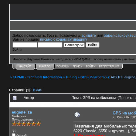
Добро пожаловать,
Гость
. Пожалуйста,
войдите
или
зарегистрируйтес
Вам не пришло
письмо с кодом активации?
Войти
Новости
: Клубные Наклейки находятся У ДИМ ДИМА . прошу наклеивать у негоже 
НА САЙТ
НАЧАЛО
ПОМОЩЬ
ПОИСК
ВОЙТИ
РЕГИСТРАЦИЯ
>
ГАРАЖ - Technical Information
>
Tuning
>
GPS
(Модераторы:
Alex Ice
,
eugene
Страниц: [
1
]
Вниз
Автор
Тема: GPS на мобильном (Прочитан
0 Пользователей и 2 Гостей смотрят эту тему.
eugene_za
GPS на мо
Moderator
«
:
Июня 07, 201
Пользователи
Навигация для мобильных тел
6220 Classic, 6650 и других...), S
:) 2
1. Яндекс.Карты
Офлайн