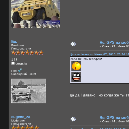
Бо.
Re: GPS на мо
President
«
Ответ #3 :
Июня 08
Пользователи
Цитата: krava от Июня 07, 2010, 23:24:4
пора менять телефон!
:) 13
Офлайн
Пол:
Сообщений: 1189
да да ! давано ! но когда же ты 
eugene_za
Re: GPS на мо
Moderator
«
Ответ #4 :
Июня 08
Пользователи