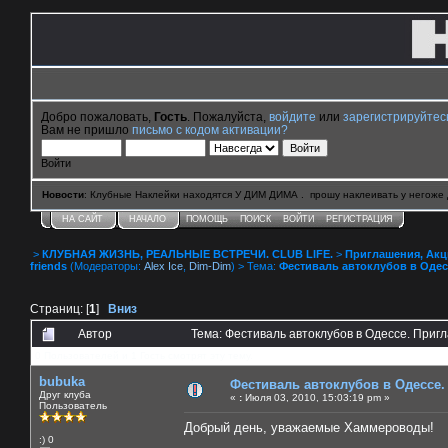
Добро пожаловать,
Гость
. Пожалуйста,
войдите
или
зарегистрируйтес
Вам не пришло
письмо с кодом активации?
Войти
Новости
: Клубные Наклейки находятся У ДИМ ДИМА . прошу наклеивать у негоже 
НА САЙТ
НАЧАЛО
ПОМОЩЬ
ПОИСК
ВОЙТИ
РЕГИСТРАЦИЯ
>
КЛУБНАЯ ЖИЗНЬ, РЕАЛЬНЫЕ ВСТРЕЧИ. CLUB LIFE.
>
Приглашения, Акции 
friends
(Модераторы:
Alex Ice
,
Dim-Dim
) > Тема:
Фестиваль автоклубов в Одес
Страниц: [
1
]
Вниз
Автор
Тема: Фестиваль автоклубов в Одессе. Приг
0 Пользователей и 1 Гость смотрят эту тему.
bubuka
Фестиваль автоклубов в Одессе.
Друг клуба
«
:
Июля 03, 2010, 15:03:19 pm »
Пользователь
Добрый день, уважаемые Хаммероводы!
:) 0