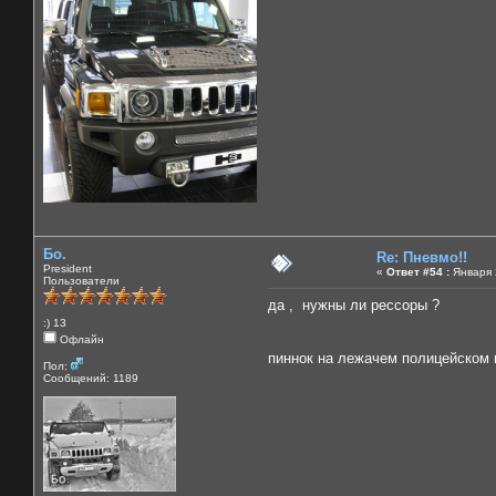
Бо.
Re: Пневмо!!
President
«
Ответ #54 :
Января 2
Пользователи
да , нужны ли рессоры ?
:) 13
Офлайн
пиннок на лежачем полицейском
Пол:
Сообщений: 1189