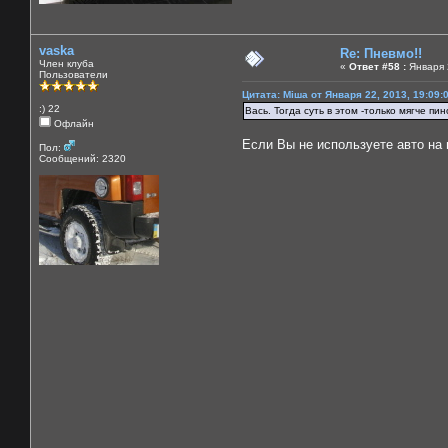
vaska
Re: Пневмо!!
Член клуба
«
Ответ #58 :
Января 2
Пользователи
Цитата: Міша от Января 22, 2013, 19:09:
:) 22
Вась. Тогда суть в этом -только мягче пи
Офлайн
Если Вы не используете авто на 
Пол:
Сообщений: 2320