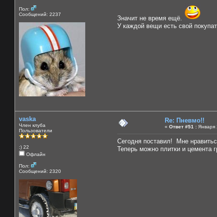
Пол:
Сообщений: 2237
Значит не время ещё.
У каждой вещи есть свой покупат
vaska
Re: Пневмо!!
Член клуба
«
Ответ #51 :
Января 2
Пользователи
Сегодня поставил! Мне нравитьс
:) 22
Теперь можно плитки и цемента г
Офлайн
Пол:
Сообщений: 2320