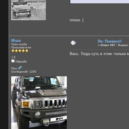
плохо (
Міша
Re: Пневмо!!
Член клуба
«
Ответ #57 :
Января 2
Пользователи
Вась. Тогда суть в этом -только 
:) 5
Офлайн
Пол:
Сообщений: 1205