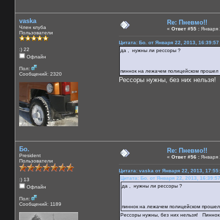
vaska
Re: Пневмо!!
Член клуба
«
Ответ #55 :
Января 2
Пользователи
Цитата: Бо. от Января 22, 2013, 16:39:5
:) 22
да , нужны ли рессоры ?
Офлайн
Пол:
пиннок на лежачем полицейском прошел
Сообщений: 2320
Рессоры нужны, без них нельзя! 
Бо.
Re: Пневмо!!
President
«
Ответ #56 :
Января 2
Пользователи
Цитата: vaska от Января 22, 2013, 17:55
Цитата: Бо. от Января 22, 2013, 16:39:5
:) 13
да , нужны ли рессоры ?
Офлайн
Пол:
Сообщений: 1189
пиннок на лежачем полицейском прошел
Рессоры нужны, без них нельзя! Пиннок 