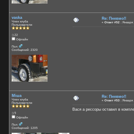
vaska
Re: Пневмо!!
Член клуба
«
Ответ #52 :
Января 2
Пользователи
:) 22
Офлайн
Пол:
Сообщений: 2320
Міша
Re: Пневмо!!
Член клуба
«
Ответ #53 :
Января 2
Пользователи
Вася а рессоры оставил в компл
:) 5
Офлайн
Пол:
Сообщений: 1205