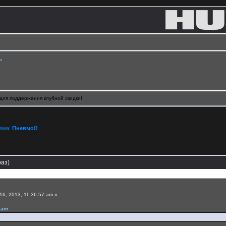
ь
.
для поддержания клубной скидки!
Тема:
Пневмо!!
раз)
6, 2013, 11:36:57 am »
9 am