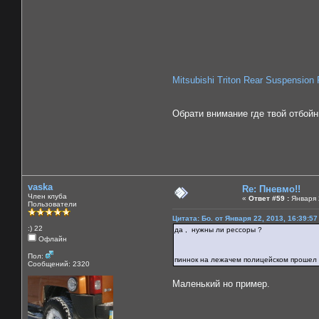
Mitsubishi Triton Rear Suspension
Обрати внимание где твой отбойн
vaska
Re: Пневмо!!
Член клуба
«
Ответ #59 :
Января 2
Пользователи
Цитата: Бо. от Января 22, 2013, 16:39:5
:) 22
да , нужны ли рессоры ?
Офлайн
Пол:
пиннок на лежачем полицейском прошел
Сообщений: 2320
Маленький но пример.