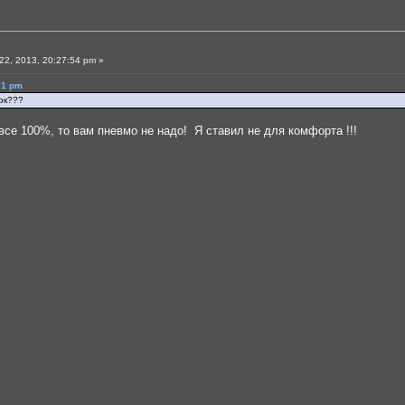
2, 2013, 20:27:54 pm »
01 pm
нок???
все 100%, то вам пневмо не надо! Я ставил не для комфорта !!!