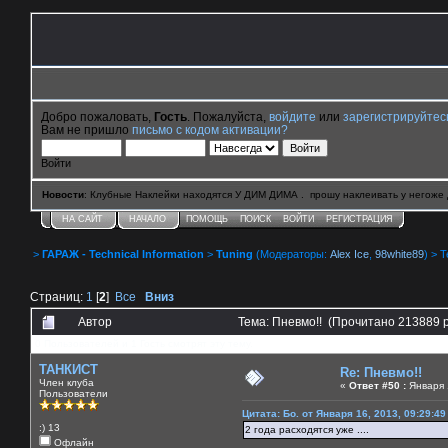
Добро пожаловать,
Гость
. Пожалуйста,
войдите
или
зарегистрируйтес
Вам не пришло
письмо с кодом активации?
Войти
Новости
: Клубные Наклейки находятся У ДИМ ДИМА . прошу наклеивать у негоже 
НА САЙТ
НАЧАЛО
ПОМОЩЬ
ПОИСК
ВОЙТИ
РЕГИСТРАЦИЯ
>
ГАРАЖ - Technical Information
>
Tuning
(Модераторы:
Alex Ice
,
98white89
) > 
Страниц:
1
[
2
]
Все
Вниз
Автор
Тема: Пневмо!! (Прочитано 213889 
0 Пользователей и 1 Гость смотрят эту тему.
ТАНКИСТ
Re: Пневмо!!
Член клуба
«
Ответ #50 :
Января 1
Пользователи
Цитата: Бо. от Января 16, 2013, 09:29:4
:) 13
2 года расходятся уже ....
Офлайн