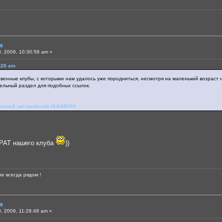
я
, 2009, 10:30:58 am »
0:28 am
ственные клубы, с которыми нам удалось уже породниться, несмотря на маленький возраст
ельный раздел для подобных ссылок.
бителей автомобилей HUMMER®
БРАТ нашего клуба
))
е всегда рядом !
я
 2009, 11:28:48 am »