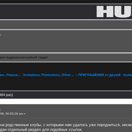
ь
.
для поддержания клубной скидки!
, Разное... - Invitations, Promotions, Other ...
>
ПРИГЛАШЕНИЯ от друзей - Invitat
84 раз)
я
09, 00:00:28 am »
и на родственные клубы, с которыми нам удалось уже породниться, несм
дан отдельный раздел для подобных ссылок.