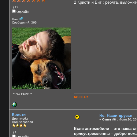
2 Кристи и Бит : ребята, выложи
:) 12
Офлайн
Пол:
Сообщений: 369
-= NO FEAR =-
NO FEAR
Кристи
Re: Наши друзья
Друг клуба
«
Ответ #6 :
Июня 20, 20
Пользователи
Если автомобили – это ваша ст
:) 1
целеустремленны – добро пожал
Офлайн