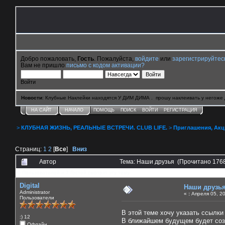
Добро пожаловать,
Гость
. Пожалуйста,
войдите
или
зарегистрируйтес
Вам не пришло
письмо с кодом активации?
Войти
Новости
: Клубные Наклейки находятся У ДИМ ДИМА . прошу наклеивать у негоже 
НА САЙТ
НАЧАЛО
ПОМОЩЬ
ПОИСК
ВОЙТИ
РЕГИСТРАЦИЯ
>
КЛУБНАЯ ЖИЗНЬ, РЕАЛЬНЫЕ ВСТРЕЧИ. CLUB LIFE.
>
Приглашения, Акции 
Страниц:
1
2
[
Все
]
Вниз
Автор
Тема: Наши друзья (Прочитано 1768
0 Пользователей и 7 Гостей смотрят эту тему.
Digital
Наши друзь
Administrator
«
:
Апреля 05, 20
Пользователи
В этой теме хочу указать ссылк
:) 12
В ближайшем будущем будет соз
Офлайн