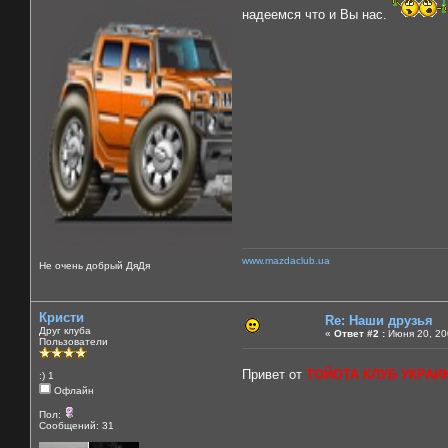
надеемся что и Вы нас.
www.mazdaclub.ua
Не очень добрый ДяДя
Кристи
Re: Наши друзья
Друг клуба
«
Ответ #2 :
Июня 20, 20
Пользователи
Привет от
ТОЙОТА КЛУБ УКРАИ
:) 1
Офлайн
Пол:
Сообщений: 31