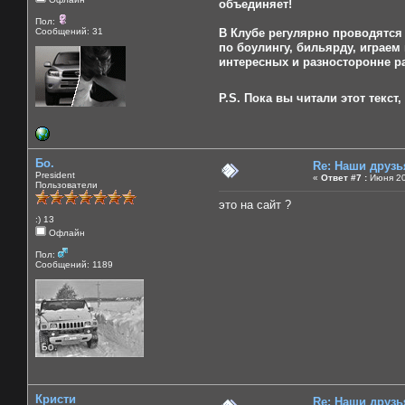
объединяет!
Пол:
Сообщений: 31
В Клубе регулярно проводятся 
по боулингу, бильярду, играем
интересных и разносторонне р
P.S. Пока вы читали этот текс
Бо.
Re: Наши друзь
President
«
Ответ #7 :
Июня 20
Пользователи
это на сайт ?
:) 13
Офлайн
Пол:
Сообщений: 1189
Кристи
Re: Наши друзь