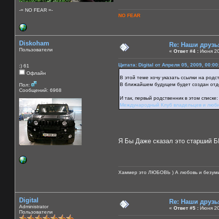
-= NO FEAR =-
NO FEAR
Diskoham
Re: Наши друзь
Пользователи
«
Ответ #4 :
Июня 20
Цитата: Digital от Апреля 05, 2009, 00:0
:) 61
Офлайн
В этой теме хочу указать ссылки на род
В ближайшем будущем будет создан отд
Пол:
Сообщений: 6968
И так, первый родственник в этом списке:
Международный Клуб владельцев и лю
Я Бы Даже сказал это старший 
Хаммер это ЛЮБОВЬ ) А любовь и безуми
Digital
Re: Наши друзь
Administrator
«
Ответ #5 :
Июня 20,
Пользователи