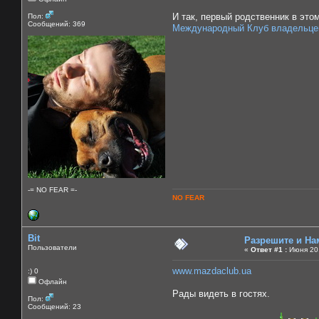
И так, первый родственник в этом
Пол:
Сообщений: 369
Международный Клуб владельц
-= NO FEAR =-
NO FEAR
Bit
Разрешите и На
Пользователи
«
Ответ #1 :
Июня 20,
www.mazdaclub.ua
:) 0
Офлайн
Рады видеть в гостях.
Пол:
Сообщений: 23