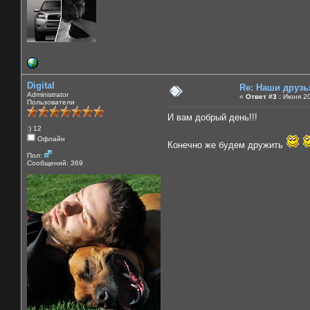
Digital
Re: Наши друзь
Administrator
«
Ответ #3 :
Июня 20
Пользователи
И вам добрый день!!!
:) 12
Офлайн
Конечно же будем дружить
Пол:
Сообщений: 369