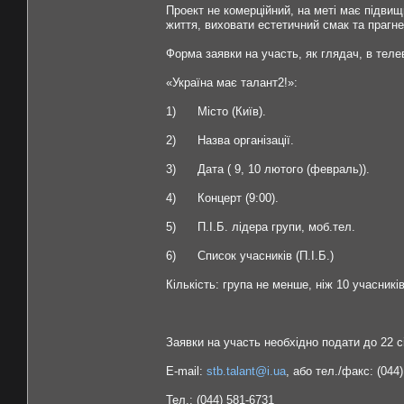
Проект не комерційний, на меті має підвищ
життя, виховати естетичний смак та прагн
Форма заявки на участь, як глядач, в тел
«Україна має талант2!»:
1) Місто (Київ).
2) Назва організації.
3) Дата ( 9, 10 лютого (февраль)).
4) Концерт (9:00).
5) П.І.Б. лідера групи, моб.тел.
6) Список учасників (П.І.Б.)
Кількість: група не менше, ніж 10 учасників
Заявки на участь необхідно подати до 22 сі
E-mail:
stb.talant@i.ua
, або тел./факс: (044
Тел.: (044) 581-6731