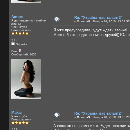
Amore
Re: "Україна має талант2"
Я до неприличия люблю
«
Ответ #8 :
Января 18, 2010, 13:51:57
жизнь)
Член клуба
Я уже предупредила,будут ждать звонка!
Пользователи
Можно брать родственников,друзей))ТОльк
:) 12
Офлайн
Пол:
Сообщений: 1036
Makar
Re: "Україна має талант2"
Член клуба
«
Ответ #9 :
Января 18, 2010, 13:53:25
Пользователи
А сколько по времени это будет проходит
:) 19