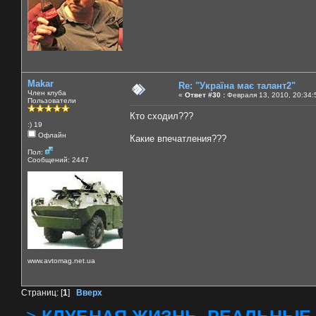
Makar
Re: "Україна має талант2"
Член клуба
«
Ответ #30 :
Февраля 13, 2010, 20:34:
Пользователи
Кто сходил???
:) 19
Офлайн
Какие впечатления???
Пол:
Сообщений: 2447
www.avtomag.net.ua
Страниц: [
1
]
Вверх