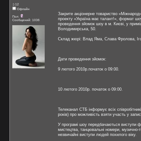
:) 12
Офлайн
Закрите акціонерне товариство «Міжнародн
Пол:
проекту «Україна має талант!», формат шоу
Сообщений: 1036
проведення зйомок шоу в м. Києві, у примі
Володимирська, 50.
Cклад жюрі: Влад Яма, Слава Фролова, Іг
Дати проведення зйомок:
9 лютого 2010р.початок о 09:00.
10 лютого 2010р. початок о 09:00.
Телеканал СТБ інформує всіх співробітник
років) про можливість взяти участь у запи
У програмі шоу передбачаються виступи фок
мистецтва, танцювальні номери, музично-те
незвичайні виступи людей похилого віку.