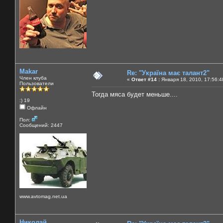
Makar
Re: "Україна має талант2"
Член клуба
«
Ответ #14 :
Января 18, 2010, 17:56:4
Пользователи
Тогда мяса будет меньше....
:) 19
Офлайн
Пол:
Сообщений: 2447
www.avtomag.net.ua
Николай