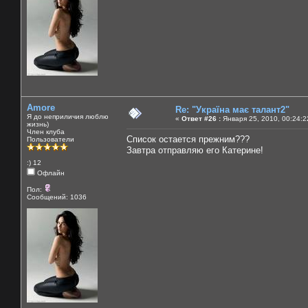
Amore
Re: "Україна має талант2"
Я до неприличия люблю
«
Ответ #26 :
Января 25, 2010, 00:24:2
жизнь)
Член клуба
Список остается прежним???
Пользователи
Завтра отправляю его Катерине!
:) 12
Офлайн
Пол:
Сообщений: 1036