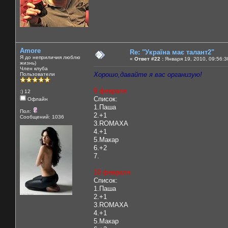
Amore
Re: "Україна має талант2"
Я до неприличия люблю
«
Ответ #22 :
Января 19, 2010, 09:56:3
жизнь)
Член клуба
Хорошо,давайте я вас организую!
Пользователи
9 февраля
:) 12
Список:
Офлайн
1.Паша
Пол:
2.+1
Сообщений: 1036
3.ROMAXA
4.+1
5.Макар
6.+2
7.
10 февраля
Список:
1.Паша
2.+1
3.ROMAXA
4.+1
5.Макар