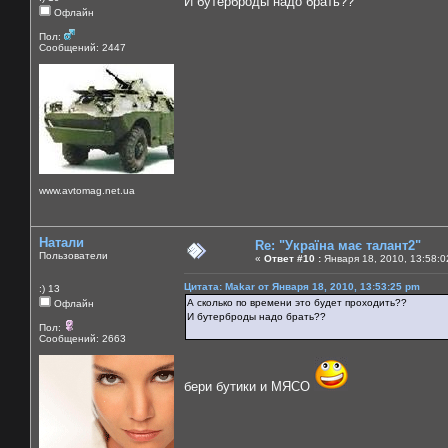
И бутерброды надо брать??
Офлайн
Пол:
Сообщений: 2447
www.avtomag.net.ua
Натали
Re: "Україна має талант2"
Пользователи
«
Ответ #10 :
Января 18, 2010, 13:58:0
Цитата: Makar от Января 18, 2010, 13:53:25 pm
:) 13
А сколько по времени это будет проходить??
Офлайн
И бутерброды надо брать??
Пол:
Сообщений: 2663
бери бутики и МЯСО