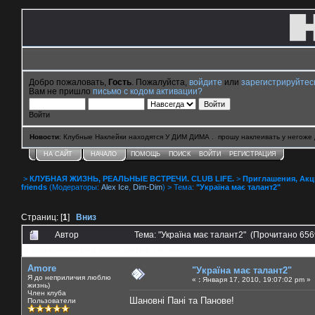
Добро пожаловать,
Гость
. Пожалуйста,
войдите
или
зарегистрируйтес
Вам не пришло
письмо с кодом активации?
Войти
Новости
: Клубные Наклейки находятся У ДИМ ДИМА . прошу наклеивать у негоже 
НА САЙТ
НАЧАЛО
ПОМОЩЬ
ПОИСК
ВОЙТИ
РЕГИСТРАЦИЯ
>
КЛУБНАЯ ЖИЗНЬ, РЕАЛЬНЫЕ ВСТРЕЧИ. CLUB LIFE.
>
Приглашения, Акции 
friends
(Модераторы:
Alex Ice
,
Dim-Dim
) > Тема:
"Україна має талант2"
Страниц: [
1
]
Вниз
Автор
Тема: "Україна має талант2" (Прочитано 656
0 Пользователей и 4 Гостей смотрят эту тему.
Amore
"Україна має талант2"
Я до неприличия люблю
«
:
Января 17, 2010, 19:07:02 pm »
жизнь)
Член клуба
Шановні Пані та Панове!
Пользователи