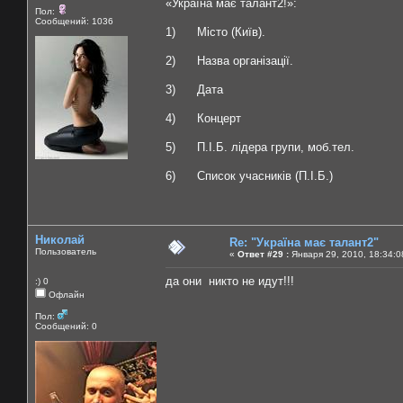
«Україна має талант2!»:
Пол:
Сообщений: 1036
1) Місто (Київ).
2) Назва організації.
3) Дата
4) Концерт
5) П.І.Б. лідера групи, моб.тел.
6) Список учасників (П.І.Б.)
Николай
Re: "Україна має талант2"
Пользователь
«
Ответ #29 :
Января 29, 2010, 18:34:0
да они никто не идут!!!
:) 0
Офлайн
Пол:
Сообщений: 0