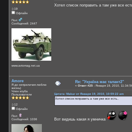
Хотел список поправить а там уже все есть
:) 19
Офлайн
Пол:
Сообщений: 2447
www.avtomag.net.ua
Amore
Re: "Україна має талант2"
Я до неприличия люблю
«
Ответ #25 :
Января 19, 2010, 11:34:5
жизнь)
Член клуба
Цитата: Makar от Января 19, 2010, 10:59:22 am
Пользователи
Хотел список поправить а там уже все есть..
:) 12
Офлайн
Пол:
Вот видишь какая я умничка
Сообщений: 1036