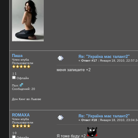
Паша
Re: "Україна має талант2"
Член клуба
«
Ответ #17 :
Января 18, 2010, 22:57:2
Пользователи
меня запишите +2
:) 1
Офлайн
Пол:
Сообщений: 20
Дон Кинг во Львове
ROMAXA
Re: "Україна має талант2"
Член клуба
«
Ответ #18 :
Января 18, 2010, 23:04:3
Пользователи
:) 0
Я тоже буду +2
Офлайн