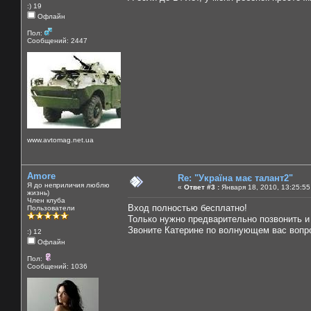
:) 19
Офлайн
Пол:
Сообщений: 2447
www.avtomag.net.ua
Amore
Re: "Україна має талант2"
Я до неприличия люблю
«
Ответ #3 :
Января 18, 2010, 13:25:55
жизнь)
Член клуба
Вход полностью бесплатно!
Пользователи
Только нужно предварительно позвонить и
Звоните Катерине по волнующем вас вопро
:) 12
Офлайн
Пол:
Сообщений: 1036