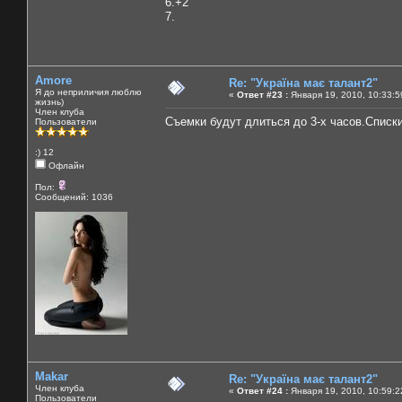
6.+2
7.
Amore
Re: "Україна має талант2"
Я до неприличия люблю
«
Ответ #23 :
Января 19, 2010, 10:33:5
жизнь)
Член клуба
Съемки будут длиться до 3-х часов.Списк
Пользователи
:) 12
Офлайн
Пол:
Сообщений: 1036
Makar
Re: "Україна має талант2"
Член клуба
«
Ответ #24 :
Января 19, 2010, 10:59:2
Пользователи