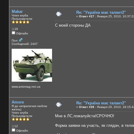
Makar
Re: "Україна має талант2"
Член клуба
«
Ответ #27 :
Января 25, 2010, 10:37:2
Пользователи
С моей стороны ДА
:) 19
Офлайн
Пол:
Сообщений: 2447
www.avtomag.net.ua
Amore
Re: "Україна має талант2"
Я до неприличия люблю
«
Ответ #28 :
Января 29, 2010, 18:15:4
жизнь)
Член клуба
Мне в ЛС,пожалуйста!СРОЧНО!
Пользователи
Форма заявки на участь, як глядач, в тел
:) 12
Офлайн