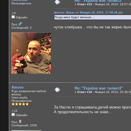
Re: "Україна має талант2"
Пользователь
«
Ответ #15 :
Января 18, 2010, 18:57:4
Цитата: Makar от Января 18, 2010, 17:56:48 pm
:) 0
Тогда мяса будет меньше....
Офлайн
Пол:
чуток хлебушка .. что бы не так жирно был
Сообщений: 0
Amore
Re: "Україна має талант2"
Я до неприличия люблю
«
Ответ #16 :
Января 18, 2010, 20:36:2
жизнь)
Член клуба
Пользователи
За Настю я спрашивала,детей можно брат
:) 12
А продолжительность не знаю...
Офлайн
Пол:
Сообщений: 1036