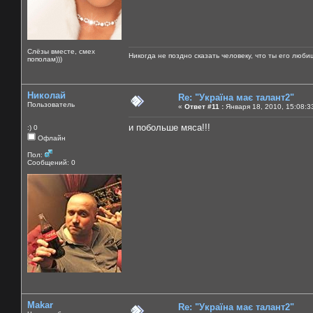
Слёзы вместе, смех
Никогда не поздно сказать человеку, что ты его люби
пополам)))
Николай
Re: "Україна має талант2"
Пользователь
«
Ответ #11 :
Января 18, 2010, 15:08:3
и побольше мяса!!!
:) 0
Офлайн
Пол:
Сообщений: 0
Makar
Re: "Україна має талант2"