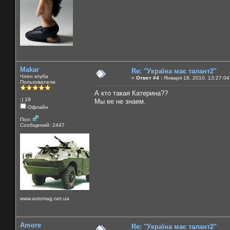
Makar
Re: "Україна має талант2"
Член клуба
«
Ответ #4 :
Января 18, 2010, 13:27:04
Пользователи
А кто такая Катерина??
:) 19
Мы ее не знаем.
Офлайн
Пол:
Сообщений: 2447
www.avtomag.net.ua
Amore
Re: "Україна має талант2"