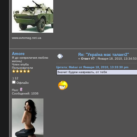
www.avtomag.net.ua
Amore
Re: "Україна має талант2"
Я до неприличия люблю
«
Ответ #7 :
Января 18, 2010, 13:34:53
жизнь)
Член клуба
Цитата: Makar от Января 18, 2010, 13:33:30 pm
Пользователи
Значит будем наяривать, от тебя
:) 12
Офлайн
Пол:
Сообщений: 1036