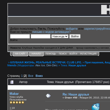
Добро пожаловать,
Гость
. Пожалуйста,
войдите
или
зарегистрируйтес
Вам не пришло
письмо с кодом активации?
Войти
Новости
: Клубные Наклейки находятся У ДИМ ДИМА . прошу наклеивать у негоже 
НА САЙТ
НАЧАЛО
ПОМОЩЬ
ПОИСК
ВОЙТИ
РЕГИСТРАЦИЯ
>
КЛУБНАЯ ЖИЗНЬ, РЕАЛЬНЫЕ ВСТРЕЧИ. CLUB LIFE.
>
Приглашения, Акции 
friends
(Модераторы:
Alex Ice
,
Dim-Dim
) > Тема:
Наши друзья
Страниц:
1
[
2
]
Все
Вниз
Автор
Тема: Наши друзья (Прочитано 176857 раз)
0 Пользователей и 4 Гостей смотрят эту тему.
Makar
Re: Наши друзья
Член клуба
«
Ответ #50 :
Января 06, 2010, 22:06:4
Пользователи
:) 19