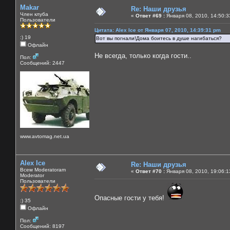
Makar
Re: Наши друзья
Член клуба
«
Ответ #69 :
Января 08, 2010, 14:50:3
Пользователи
Цитата: Alex Ice от Января 07, 2010, 14:39:31 pm
:) 19
Вот вы погнали!Дома боитесь в душе нагибаться?
Офлайн
Не всегда, только когда гости..
Пол:
Сообщений: 2447
www.avtomag.net.ua
Alex Ice
Re: Наши друзья
Всем Moderatoram
«
Ответ #70 :
Января 08, 2010, 19:06:1
Moderator
Пользователи
Опасные гости у тебя!
:) 35
Офлайн
Пол:
Сообщений: 8197