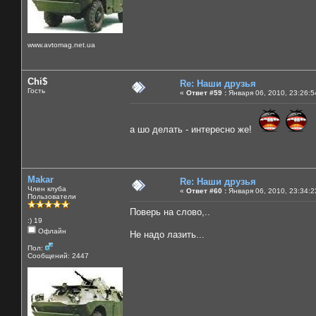
www.avtomag.net.ua
Chi$
Re: Наши друзья
Гость
«
Ответ #59 :
Января 06, 2010, 23:26:5
а шо делать - интересно же!
Makar
Re: Наши друзья
Член клуба
«
Ответ #60 :
Января 06, 2010, 23:34:2
Пользователи
Поверь на слово,..
:) 19
Офлайн
Не надо лазить...
Пол:
Сообщений: 2447