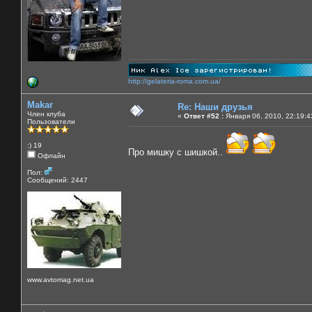
http://gelateria-roma.com.ua/
Makar
Re: Наши друзья
Член клуба
«
Ответ #52 :
Января 06, 2010, 22:19:4
Пользователи
:) 19
Про мишку с шишкой..
Офлайн
Пол:
Сообщений: 2447
www.avtomag.net.ua