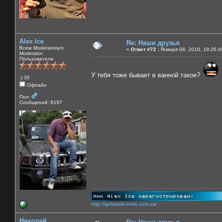
Alex Ice
Re: Наши друзья
Всем Moderatoram
«
Ответ #72 :
Января 08, 2010, 19:26:4
Moderator
Пользователи
У тебя тоже бывает в ванной такое?
:) 35
Офлайн
Пол:
Сообщений: 8197
http://gelateria-roma.com.ua/
Николай