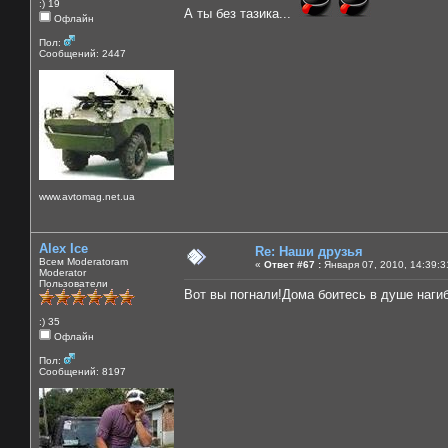
:) 19
А ты без тазика...
Офлайн
Пол:
Сообщений: 2447
www.avtomag.net.ua
Alex Ice
Re: Наши друзья
Всем Moderatoram
«
Ответ #67 :
Января 07, 2010, 14:39:3
Moderator
Пользователи
Вот вы погнали!Дома боитесь в душе наги
:) 35
Офлайн
Пол:
Сообщений: 8197