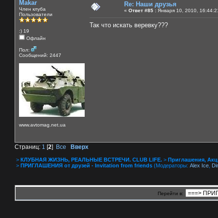
Makar
Re: Наши друзья
Член клуба
«
Ответ #85 :
Января 10, 2010, 16:44:2
Пользователи
Так что искать веревку???
:) 19
Офлайн
Пол:
Сообщений: 2447
www.avtomag.net.ua
Страниц:
1
[
2
]
Все
Вверх
>
КЛУБНАЯ ЖИЗНЬ, РЕАЛЬНЫЕ ВСТРЕЧИ. CLUB LIFE.
>
Приглашения, Акции 
>
ПРИГЛАШЕНИЯ от друзей - Invitation from friends
(Модераторы:
Alex Ice
,
Di
Перейти в: