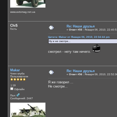
www.avtomag.net.ua
Chi$
Re: Наши друзья
Гость
«
Ответ #55 :
Января 06, 2010, 22:40:5
Цитата: Makar от Января 06, 2010, 22:34:44 pm
Ну и не смотри...
смотрел - нету там ничего.
Makar
Re: Наши друзья
Член клуба
«
Ответ #56 :
Января 06, 2010, 22:52:3
Пользователи
Я же говорил ...
:) 19
Не смотри...
Офлайн
Пол:
Сообщений: 2447