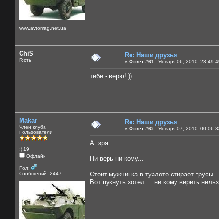
www.avtomag.net.ua
Chi$
Re: Наши друзья
Гость
«
Ответ #61 :
Января 06, 2010, 23:49:4
тебе - верю! ))
Makar
Re: Наши друзья
Член клуба
«
Ответ #62 :
Января 07, 2010, 00:06:3
Пользователи
А зря....
:) 19
Офлайн
Ни верь ни кому...
Пол:
Сообщений: 2447
Стоит мужчинка в туалете стирает трусы...
Вот пукнуть хотел.....ни кому верить нельзя