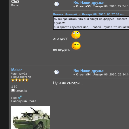
Chi$
Re: Наши друзья
Гость
«
Ответ #53 :
Января 06, 2010, 22:24:0
Цитата: Николай от Января 06, 2010, 09:27:36 am
вы бы прочитали что они пишут на форуме - своём!!
о ужас!!!
они просто глумятся над ... собой - думая что понося
это где?!
не видел.
Makar
Re: Наши друзья
Член клуба
«
Ответ #54 :
Января 06, 2010, 22:34:4
Пользователи
Ну и не смотри...
:) 19
Офлайн
Пол:
Сообщений: 2447