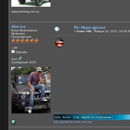
www.avtomag.net.ua
Alex Ice
Re: Наши друзья
Всем Moderatoram
«
Ответ #84 :
Января 10, 2010, 16:28:4
Moderator
Пользователи
:) 35
Офлайн
Пол:
Сообщений: 8197
http://gelateria-roma.com.ua/