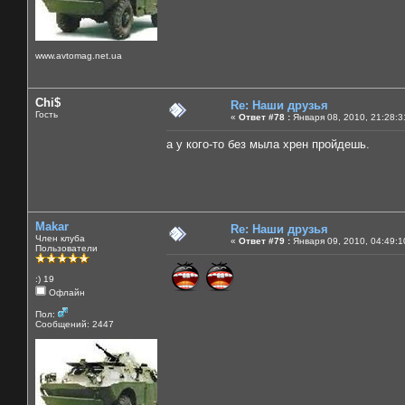
www.avtomag.net.ua
Chi$
Re: Наши друзья
Гость
«
Ответ #78 :
Января 08, 2010, 21:28:3
а у кого-то без мыла хрен пройдешь.
Makar
Re: Наши друзья
Член клуба
«
Ответ #79 :
Января 09, 2010, 04:49:1
Пользователи
:) 19
Офлайн
Пол:
Сообщений: 2447